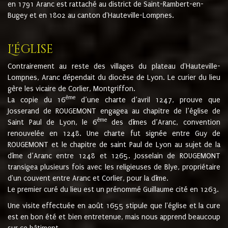
en 1791 Aranc est rattaché au district de Saint-Rambert-en-
Bugey et en 1802 au canton d'Hauteville-Lompnes.
L'église
Contrairement au reste des villages du plateau d'Hauteville-
Lompnes, Aranc dépendait du diocèse de Lyon. Le curier du lieu
gère les vicaire de Corlier, Montgriffon.
ème
La copie du 16
d’une charte d’avril 1247, prouve que
Josserand de ROUGEMONT engagea au chapitre de l’église de
ème
Saint Paul de Lyon, le 6
des dîmes d’Aranc, convention
renouvelée en 1248. Une charte fut signée entre Guy de
ROUGEMONT et le chapitre de saint Paul de Lyon au sujet de la
dîme d’Aranc entre 1248 et 1265. Josselain de ROUGEMONT
transigea plusieurs fois avec les religieuses de Blye, propriétaire
d'un couvent entre Aranc et Corlier, pour la dîme.
Le premier curé du lieu est un prénommé Guillaume cité en 1263.
Une visite effectuée en août 1655 stipule que l'église et la cure
est en bon été et bien entretenue, mais nous apprend beaucoup