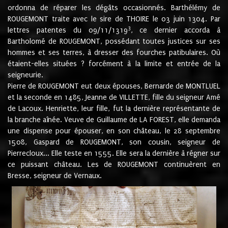
ordonna de réparer les dégâts occasionnés. Barthélémy de
ROUGEMONT traite avec le sire de THOIRE le 03 juin 1304. Par
3
lettres patentes du 09/11/1319
, ce dernier accorda à
Bartholomé de ROUGEMONT, possédant toutes justices sur ses
hommes et ses terres, à dresser des fourches patibulaires. Où
étaient-elles situées ? forcément à la limite et entrée de la
seigneurie.
Pierre de ROUGEMONT eut deux épouses, Bernarde de MONTLUEL
et la seconde en 1485, Jeanne de VILLETTE, fille du seigneur Amé
de Lacoux. Henriette, leur fille, fut la dernière représentante de
la branche aînée. Veuve de Guillaume de LA FOREST, elle demanda
une dispense pour épouser, en son château, le 28 septembre
1508, Gaspard de ROUGEMONT, son cousin, seigneur de
Pierrecloux... Elle teste en 1555. Elle sera la dernière à régner sur
ce puissant château. Les de ROUGEMONT continuèrent en
Bresse, seigneur de Vernaux.