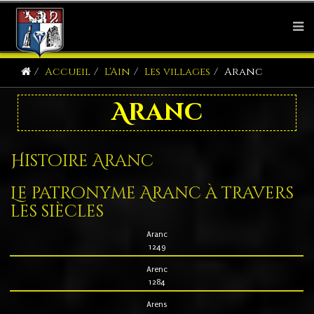
Accueil
L'Ain
Les villages
Aranc
Aranc
Histoire Aranc
Le patronyme Aranc à travers
les siècles
Aranc
1249
Arenc
1284
Arens