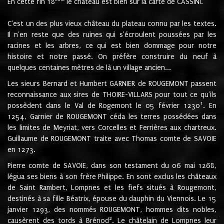
En cette fin 18
le château est bien sur la carte de CASSINI.
C'est un des plus vieux château du plateau connu par les textes.
Il n'en reste que des ruines qui s'écroulent poussées par les
racines et les arbres, ce qui est bien dommage pour notre
histoire et notre passé. On préfère construire du neuf à
quelques centaines mètres de là un village ancien...
Les sieurs Bernard et Humbert GARNIER de ROUGEMONT passent
reconnaissance aux sires de THOIRE-VILLARS pour tout ce qu'ils
1
possèdent dans le Val de Rogemont le 05 février 1230
. En
1254, Garnier de ROUGEMONT céda les terres possédées dans
les limites de Meyriat, vers Corcelles et Ferrières aux chartreux.
Guillaume de ROUGEMONT traite avec Thomas comte de SAVOIE
en 1273.
Pierre comte de SAVOIE, dans son testament du 06 mai 1268,
légua ses biens à son frère Philippe. En sont exclus les châteaux
de Saint Rambert, Lompnes et les fiefs situés à Rougemont,
destinés à sa fille Béatrix, épouse du dauphin du Viennois. Le 15
janvier 1293, des nommés ROUGEMONT, hommes dits nobles,
2
causèrent des tords à Brénod
. Le châtelain de Lompnes leur