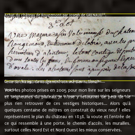
10
Achat du château de Rougemont par Joseph de GRENAUD
.
"l'an mil six cent soixante treze le ving neuvième jour du mois de novemb
nommé fut présent Messire Claude Guillaume de Moyriat chevalier baron de 
vend, purement simplement et irrevocablement a monseigneur monsieur Jose
et chavannes conseiller du roy au parlement de Bourgogne, present et accept
que le dit seigneur Baron de la Vellière a sur ses hommes, indivisables et fi
de la Velliere tout ainsi et comme le dit seigneur Baron et ses hauteurs e
présent......"
suivent les rentes, donation des terriers, etc... au prix de 880 livre louis d'or
Ci contre les signatures des vendeurs, acheteurs, témoins....
9.
vente du château de Rougemont comme bien national
Voici les photos prises en 2005 pour mon livre sur les seigneurs
"3ème lot
une mazure assez volumineuse du chateau de Rougemond, entierement delabré, avec près et hermitur
et seigneuries du plateau. Je n'ose y retourner de peur de ne
plus rien retrouver de ces vestiges historiques... Alors qu'à
quelques centaine de mètres on construit du vieux neuf ! elles
représentent le plan du château en 1838, la voute et l'entrée de
ce qui ressemble à une porte, le chemin d'accès, les murailles,
surtout celles Nord Est et Nord Ouest les mieux conservées.