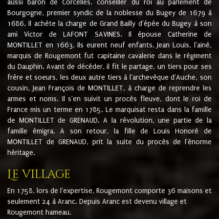
aussi baron de Corcelles, conseiller du roi au parlement de
Bourgogne, premier syndic de la noblesse du Bugey de 1679 à
1686. Il achète la charge de Grand Bailly d'épée du Bugey à son
ami Victor de LAFONT SAVINES. Il épouse Catherine de
MONTILLET en 1663. Ils eurent neuf enfants. Jean Louis, l'ainé,
marquis de Rougemont fut capitaine cavalerie dans le régiment
du Dauphin. Avant de décéder, il fit le partage, un tiers pour ses
frère et soeurs, les deux autre tiers à l'archevêque d'Auche, son
cousin, Jean François de MONTILLET, à charge de reprendre les
armes et noms. Il s'en suivit un procès fleuve, dont le roi de
France mis un terme en 1785. Le marquisat resta dans la famille
de MONTILLET de GRENAUD. A la révolution, une partie de la
famille émigra. A son retour, la fille de Louis Honoré de
MONTILLET de GRENAUD, prit la suite du procès de l'énorme
héritage.
Le village
En 1758, lors de l'expertise, Rougemont comporte 36 maisons et
seulement 24 à Aranc. Depuis Aranc est devenu village et
Rougemont hameau.