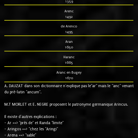
1359
Arenc
1492
de Arenco
1495
Aran
1650
Haranc
1665
Aranc en Bugey
1670
A. DAUZAT dans son dictionnaire n'explique pas le"ar" mais le "anc" venant
du pré-latin "ancum".
M.T MORLET et E. NEGRE proposent le patronyme germanique Arincus.
Il existe d'autres explications :
- Ar ==> "près de" et Randa "limite"
- Aringos ==> "chez les "Aringi"
- Arena ==> "sable"