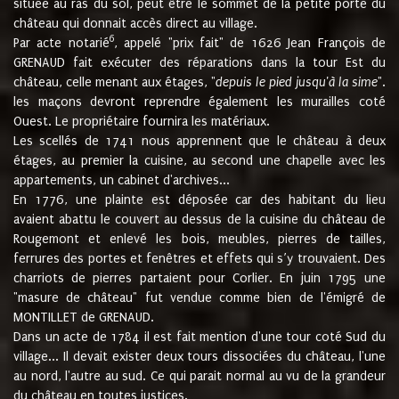
située au ras du sol, peut être le sommet de la petite porte du
château qui donnait accès direct au village.
6
Par acte notarié
, appelé "prix fait" de 1626 Jean François de
GRENAUD fait exécuter des réparations dans la tour Est du
château, celle menant aux étages, "
depuis le pied jusqu'à la sime
".
les maçons devront reprendre également les murailles coté
Ouest. Le propriétaire fournira les matériaux.
Les scellés de 1741 nous apprennent que le château à deux
étages, au premier la cuisine, au second une chapelle avec les
appartements, un cabinet d'archives...
En 1776, une plainte est déposée car des habitant du lieu
avaient abattu le couvert au dessus de la cuisine du château de
Rougemont et enlevé les bois, meubles, pierres de tailles,
ferrures des portes et fenêtres et effets qui s’y trouvaient. Des
charriots de pierres partaient pour Corlier. En juin 1795 une
"masure de château" fut vendue comme bien de l'émigré de
MONTILLET de GRENAUD.
Dans un acte de 1784 il est fait mention d'une tour coté Sud du
village... Il devait exister deux tours dissociées du château, l'une
au nord, l'autre au sud. Ce qui parait normal au vu de la grandeur
du château en toutes justices.