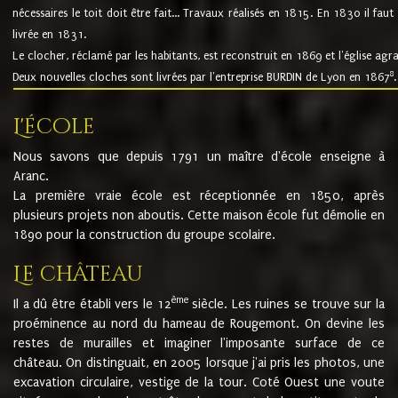
nécessaires le toit doit être fait... Travaux réalisés en 1815. En 1830 il faut
livrée en 1831.
Le clocher, réclamé par les habitants, est reconstruit en 1869 et l'église agr
8
Deux nouvelles cloches sont livrées par l'entreprise BURDIN de Lyon en 1867
.
L'école
Nous savons que depuis 1791 un maître d'école enseigne à
Aranc.
La première vraie école est réceptionnée en 1850, après
plusieurs projets non aboutis. Cette maison école fut démolie en
1890 pour la construction du groupe scolaire.
Le château
ème
Il a dû être établi vers le 12
siècle. Les ruines se trouve sur la
proéminence au nord du hameau de Rougemont. On devine les
restes de murailles et imaginer l'imposante surface de ce
château. On distinguait, en 2005 lorsque j'ai pris les photos, une
excavation circulaire, vestige de la tour. Coté Ouest une voute