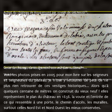
10
Achat du château de Rougemont par Joseph de GRENAUD
.
"l'an mil six cent soixante treze le ving neuvième jour du mois de novemb
nommé fut présent Messire Claude Guillaume de Moyriat chevalier baron de 
vend, purement simplement et irrevocablement a monseigneur monsieur Jose
et chavannes conseiller du roy au parlement de Bourgogne, present et accept
que le dit seigneur Baron de la Vellière a sur ses hommes, indivisables et fi
de la Velliere tout ainsi et comme le dit seigneur Baron et ses hauteurs e
présent......"
suivent les rentes, donation des terriers, etc... au prix de 880 livre louis d'or
Ci contre les signatures des vendeurs, acheteurs, témoins....
9.
vente du château de Rougemont comme bien national
Voici les photos prises en 2005 pour mon livre sur les seigneurs
"3ème lot
une mazure assez volumineuse du chateau de Rougemond, entierement delabré, avec près et hermitur
et seigneuries du plateau. Je n'ose y retourner de peur de ne
plus rien retrouver de ces vestiges historiques... Alors qu'à
quelques centaine de mètres on construit du vieux neuf ! elles
représentent le plan du château en 1838, la voute et l'entrée de
ce qui ressemble à une porte, le chemin d'accès, les murailles,
surtout celles Nord Est et Nord Ouest les mieux conservées.