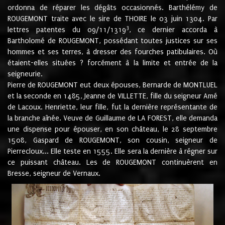
ordonna de réparer les dégâts occasionnés. Barthélémy de
ROUGEMONT traite avec le sire de THOIRE le 03 juin 1304. Par
3
lettres patentes du 09/11/1319
, ce dernier accorda à
Bartholomé de ROUGEMONT, possédant toutes justices sur ses
hommes et ses terres, à dresser des fourches patibulaires. Où
étaient-elles situées ? forcément à la limite et entrée de la
seigneurie.
Pierre de ROUGEMONT eut deux épouses, Bernarde de MONTLUEL
et la seconde en 1485, Jeanne de VILLETTE, fille du seigneur Amé
de Lacoux. Henriette, leur fille, fut la dernière représentante de
la branche aînée. Veuve de Guillaume de LA FOREST, elle demanda
une dispense pour épouser, en son château, le 28 septembre
1508, Gaspard de ROUGEMONT, son cousin, seigneur de
Pierrecloux... Elle teste en 1555. Elle sera la dernière à régner sur
ce puissant château. Les de ROUGEMONT continuèrent en
Bresse, seigneur de Vernaux.