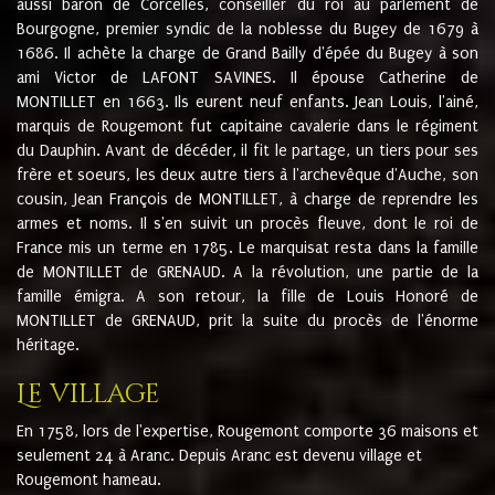
aussi baron de Corcelles, conseiller du roi au parlement de
Bourgogne, premier syndic de la noblesse du Bugey de 1679 à
1686. Il achète la charge de Grand Bailly d'épée du Bugey à son
ami Victor de LAFONT SAVINES. Il épouse Catherine de
MONTILLET en 1663. Ils eurent neuf enfants. Jean Louis, l'ainé,
marquis de Rougemont fut capitaine cavalerie dans le régiment
du Dauphin. Avant de décéder, il fit le partage, un tiers pour ses
frère et soeurs, les deux autre tiers à l'archevêque d'Auche, son
cousin, Jean François de MONTILLET, à charge de reprendre les
armes et noms. Il s'en suivit un procès fleuve, dont le roi de
France mis un terme en 1785. Le marquisat resta dans la famille
de MONTILLET de GRENAUD. A la révolution, une partie de la
famille émigra. A son retour, la fille de Louis Honoré de
MONTILLET de GRENAUD, prit la suite du procès de l'énorme
héritage.
Le village
En 1758, lors de l'expertise, Rougemont comporte 36 maisons et
seulement 24 à Aranc. Depuis Aranc est devenu village et
Rougemont hameau.