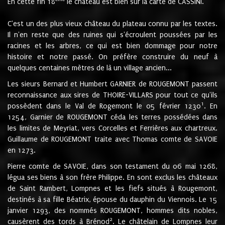
En cette fin 18
le château est bien sur la carte de CASSINI.
C'est un des plus vieux château du plateau connu par les textes.
Il n'en reste que des ruines qui s'écroulent poussées par les
racines et les arbres, ce qui est bien dommage pour notre
histoire et notre passé. On préfère construire du neuf à
quelques centaines mètres de là un village ancien...
Les sieurs Bernard et Humbert GARNIER de ROUGEMONT passent
reconnaissance aux sires de THOIRE-VILLARS pour tout ce qu'ils
1
possèdent dans le Val de Rogemont le 05 février 1230
. En
1254, Garnier de ROUGEMONT céda les terres possédées dans
les limites de Meyriat, vers Corcelles et Ferrières aux chartreux.
Guillaume de ROUGEMONT traite avec Thomas comte de SAVOIE
en 1273.
Pierre comte de SAVOIE, dans son testament du 06 mai 1268,
légua ses biens à son frère Philippe. En sont exclus les châteaux
de Saint Rambert, Lompnes et les fiefs situés à Rougemont,
destinés à sa fille Béatrix, épouse du dauphin du Viennois. Le 15
janvier 1293, des nommés ROUGEMONT, hommes dits nobles,
2
causèrent des tords à Brénod
. Le châtelain de Lompnes leur