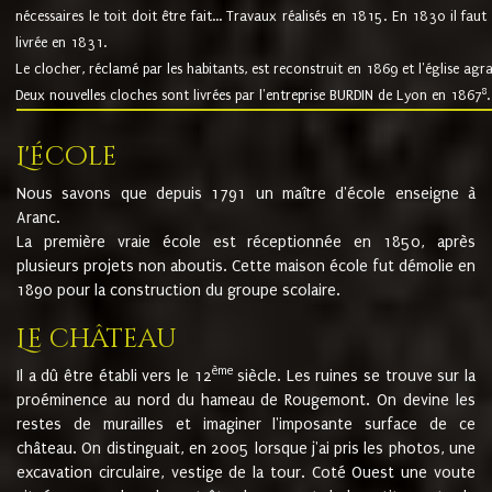
nécessaires le toit doit être fait... Travaux réalisés en 1815. En 1830 il faut
livrée en 1831.
Le clocher, réclamé par les habitants, est reconstruit en 1869 et l'église agr
8
Deux nouvelles cloches sont livrées par l'entreprise BURDIN de Lyon en 1867
.
L'école
Nous savons que depuis 1791 un maître d'école enseigne à
Aranc.
La première vraie école est réceptionnée en 1850, après
plusieurs projets non aboutis. Cette maison école fut démolie en
1890 pour la construction du groupe scolaire.
Le château
ème
Il a dû être établi vers le 12
siècle. Les ruines se trouve sur la
proéminence au nord du hameau de Rougemont. On devine les
restes de murailles et imaginer l'imposante surface de ce
château. On distinguait, en 2005 lorsque j'ai pris les photos, une
excavation circulaire, vestige de la tour. Coté Ouest une voute