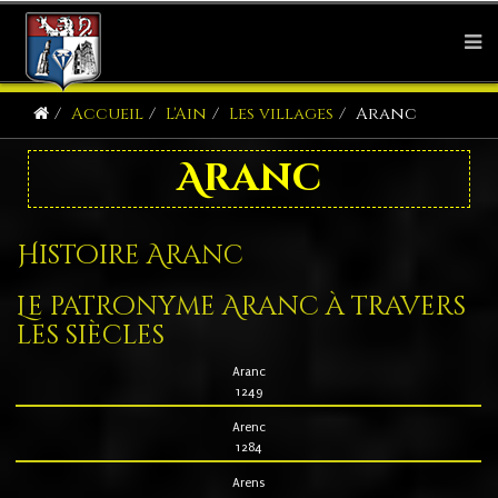
Accueil
L'Ain
Les villages
Aranc
Aranc
Histoire Aranc
Le patronyme Aranc à travers
les siècles
Aranc
1249
Arenc
1284
Arens