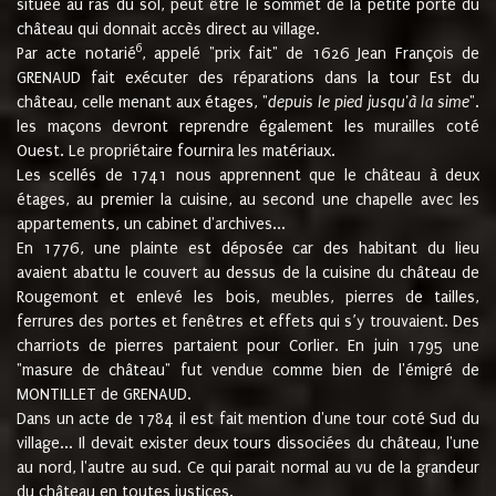
située au ras du sol, peut être le sommet de la petite porte du
château qui donnait accès direct au village.
6
Par acte notarié
, appelé "prix fait" de 1626 Jean François de
GRENAUD fait exécuter des réparations dans la tour Est du
château, celle menant aux étages, "
depuis le pied jusqu'à la sime
".
les maçons devront reprendre également les murailles coté
Ouest. Le propriétaire fournira les matériaux.
Les scellés de 1741 nous apprennent que le château à deux
étages, au premier la cuisine, au second une chapelle avec les
appartements, un cabinet d'archives...
En 1776, une plainte est déposée car des habitant du lieu
avaient abattu le couvert au dessus de la cuisine du château de
Rougemont et enlevé les bois, meubles, pierres de tailles,
ferrures des portes et fenêtres et effets qui s’y trouvaient. Des
charriots de pierres partaient pour Corlier. En juin 1795 une
"masure de château" fut vendue comme bien de l'émigré de
MONTILLET de GRENAUD.
Dans un acte de 1784 il est fait mention d'une tour coté Sud du
village... Il devait exister deux tours dissociées du château, l'une
au nord, l'autre au sud. Ce qui parait normal au vu de la grandeur
du château en toutes justices.