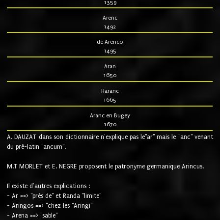
1359
Arenc
1492
de Arenco
1495
Aran
1650
Haranc
1665
Aranc en Bugey
1670
A. DAUZAT dans son dictionnaire n'explique pas le"ar" mais le "anc" venant
du pré-latin "ancum".
M.T MORLET et E. NEGRE proposent le patronyme germanique Arincus.
Il existe d'autres explications :
- Ar ==> "près de" et Randa "limite"
- Aringos ==> "chez les "Aringi"
- Arena ==> "sable"