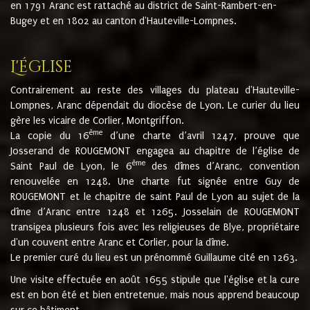
en 1791 Aranc est rattaché au district de Saint-Rambert-en-
Bugey et en 1802 au canton d'Hauteville-Lompnes.
L'église
Contrairement au reste des villages du plateau d'Hauteville-
Lompnes, Aranc dépendait du diocèse de Lyon. Le curier du lieu
gère les vicaire de Corlier, Montgriffon.
ème
La copie du 16
d’une charte d’avril 1247, prouve que
Josserand de ROUGEMONT engagea au chapitre de l’église de
ème
Saint Paul de Lyon, le 6
des dîmes d’Aranc, convention
renouvelée en 1248. Une charte fut signée entre Guy de
ROUGEMONT et le chapitre de saint Paul de Lyon au sujet de la
dîme d’Aranc entre 1248 et 1265. Josselain de ROUGEMONT
transigea plusieurs fois avec les religieuses de Blye, propriétaire
d'un couvent entre Aranc et Corlier, pour la dîme.
Le premier curé du lieu est un prénommé Guillaume cité en 1263.
Une visite effectuée en août 1655 stipule que l'église et la cure
est en bon été et bien entretenue, mais nous apprend beaucoup