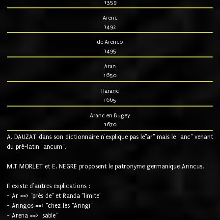
1359
Arenc
1492
de Arenco
1495
Aran
1650
Haranc
1665
Aranc en Bugey
1670
A. DAUZAT dans son dictionnaire n'explique pas le"ar" mais le "anc" venant
du pré-latin "ancum".
M.T MORLET et E. NEGRE proposent le patronyme germanique Arincus.
Il existe d'autres explications :
- Ar ==> "près de" et Randa "limite"
- Aringos ==> "chez les "Aringi"
- Arena ==> "sable"