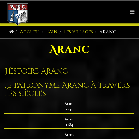
Accueil
L'Ain
Les villages
Aranc
Aranc
Histoire Aranc
Le patronyme Aranc à travers
les siècles
Aranc
1249
Arenc
1284
Arens