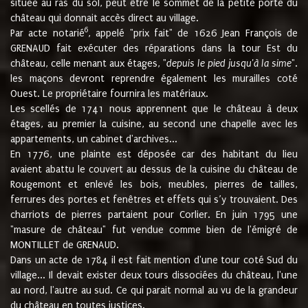
située au ras du sol, peut être le sommet de la petite porte du
château qui donnait accès direct au village.
6
Par acte notarié
, appelé "prix fait" de 1626 Jean François de
GRENAUD fait exécuter des réparations dans la tour Est du
château, celle menant aux étages, "
depuis le pied jusqu'à la sime
".
les maçons devront reprendre également les murailles coté
Ouest. Le propriétaire fournira les matériaux.
Les scellés de 1741 nous apprennent que le château à deux
étages, au premier la cuisine, au second une chapelle avec les
appartements, un cabinet d'archives...
En 1776, une plainte est déposée car des habitant du lieu
avaient abattu le couvert au dessus de la cuisine du château de
Rougemont et enlevé les bois, meubles, pierres de tailles,
ferrures des portes et fenêtres et effets qui s’y trouvaient. Des
charriots de pierres partaient pour Corlier. En juin 1795 une
"masure de château" fut vendue comme bien de l'émigré de
MONTILLET de GRENAUD.
Dans un acte de 1784 il est fait mention d'une tour coté Sud du
village... Il devait exister deux tours dissociées du château, l'une
au nord, l'autre au sud. Ce qui parait normal au vu de la grandeur
du château en toutes justices.