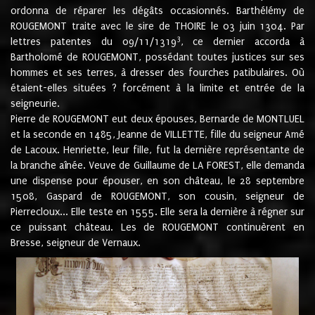
ordonna de réparer les dégâts occasionnés. Barthélémy de
ROUGEMONT traite avec le sire de THOIRE le 03 juin 1304. Par
3
lettres patentes du 09/11/1319
, ce dernier accorda à
Bartholomé de ROUGEMONT, possédant toutes justices sur ses
hommes et ses terres, à dresser des fourches patibulaires. Où
étaient-elles situées ? forcément à la limite et entrée de la
seigneurie.
Pierre de ROUGEMONT eut deux épouses, Bernarde de MONTLUEL
et la seconde en 1485, Jeanne de VILLETTE, fille du seigneur Amé
de Lacoux. Henriette, leur fille, fut la dernière représentante de
la branche aînée. Veuve de Guillaume de LA FOREST, elle demanda
une dispense pour épouser, en son château, le 28 septembre
1508, Gaspard de ROUGEMONT, son cousin, seigneur de
Pierrecloux... Elle teste en 1555. Elle sera la dernière à régner sur
ce puissant château. Les de ROUGEMONT continuèrent en
Bresse, seigneur de Vernaux.