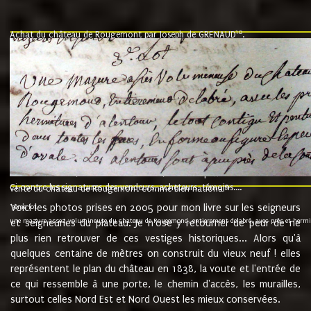
10
Achat du château de Rougemont par Joseph de GRENAUD
.
"l'an mil six cent soixante treze le ving neuvième jour du mois de novemb
nommé fut présent Messire Claude Guillaume de Moyriat chevalier baron de 
vend, purement simplement et irrevocablement a monseigneur monsieur Jose
et chavannes conseiller du roy au parlement de Bourgogne, present et accept
que le dit seigneur Baron de la Vellière a sur ses hommes, indivisables et fi
de la Velliere tout ainsi et comme le dit seigneur Baron et ses hauteurs e
présent......"
suivent les rentes, donation des terriers, etc... au prix de 880 livre louis d'or
Ci contre les signatures des vendeurs, acheteurs, témoins....
9.
vente du château de Rougemont comme bien national
Voici les photos prises en 2005 pour mon livre sur les seigneurs
"3ème lot
une mazure assez volumineuse du chateau de Rougemond, entierement delabré, avec près et hermitur
et seigneuries du plateau. Je n'ose y retourner de peur de ne
plus rien retrouver de ces vestiges historiques... Alors qu'à
quelques centaine de mètres on construit du vieux neuf ! elles
représentent le plan du château en 1838, la voute et l'entrée de
ce qui ressemble à une porte, le chemin d'accès, les murailles,
surtout celles Nord Est et Nord Ouest les mieux conservées.