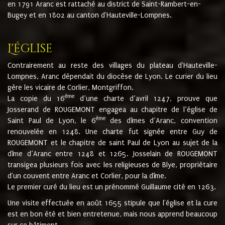
en 1791 Aranc est rattaché au district de Saint-Rambert-en-
Bugey et en 1802 au canton d'Hauteville-Lompnes.
L'église
Contrairement au reste des villages du plateau d'Hauteville-
Lompnes, Aranc dépendait du diocèse de Lyon. Le curier du lieu
gère les vicaire de Corlier, Montgriffon.
ème
La copie du 16
d’une charte d’avril 1247, prouve que
Josserand de ROUGEMONT engagea au chapitre de l’église de
ème
Saint Paul de Lyon, le 6
des dîmes d’Aranc, convention
renouvelée en 1248. Une charte fut signée entre Guy de
ROUGEMONT et le chapitre de saint Paul de Lyon au sujet de la
dîme d’Aranc entre 1248 et 1265. Josselain de ROUGEMONT
transigea plusieurs fois avec les religieuses de Blye, propriétaire
d'un couvent entre Aranc et Corlier, pour la dîme.
Le premier curé du lieu est un prénommé Guillaume cité en 1263.
Une visite effectuée en août 1655 stipule que l'église et la cure
est en bon été et bien entretenue, mais nous apprend beaucoup