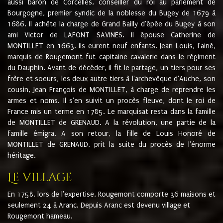
aussi baron de Corcelles, conseiller du roi au parlement de
Bourgogne, premier syndic de la noblesse du Bugey de 1679 à
1686. Il achète la charge de Grand Bailly d'épée du Bugey à son
ami Victor de LAFONT SAVINES. Il épouse Catherine de
MONTILLET en 1663. Ils eurent neuf enfants. Jean Louis, l'ainé,
marquis de Rougemont fut capitaine cavalerie dans le régiment
du Dauphin. Avant de décéder, il fit le partage, un tiers pour ses
frère et soeurs, les deux autre tiers à l'archevêque d'Auche, son
cousin, Jean François de MONTILLET, à charge de reprendre les
armes et noms. Il s'en suivit un procès fleuve, dont le roi de
France mis un terme en 1785. Le marquisat resta dans la famille
de MONTILLET de GRENAUD. A la révolution, une partie de la
famille émigra. A son retour, la fille de Louis Honoré de
MONTILLET de GRENAUD, prit la suite du procès de l'énorme
héritage.
Le village
En 1758, lors de l'expertise, Rougemont comporte 36 maisons et
seulement 24 à Aranc. Depuis Aranc est devenu village et
Rougemont hameau.