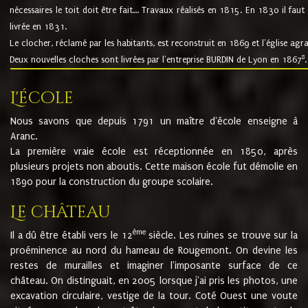
nécessaires le toit doit être fait... Travaux réalisés en 1815. En 1830 il faut
livrée en 1831.
Le clocher, réclamé par les habitants, est reconstruit en 1869 et l'église agr
8
Deux nouvelles cloches sont livrées par l'entreprise BURDIN de Lyon en 1867
.
L'école
Nous savons que depuis 1791 un maître d'école enseigne à
Aranc.
La première vraie école est réceptionnée en 1850, après
plusieurs projets non aboutis. Cette maison école fut démolie en
1890 pour la construction du groupe scolaire.
Le château
ème
Il a dû être établi vers le 12
siècle. Les ruines se trouve sur la
proéminence au nord du hameau de Rougemont. On devine les
restes de murailles et imaginer l'imposante surface de ce
château. On distinguait, en 2005 lorsque j'ai pris les photos, une
excavation circulaire, vestige de la tour. Coté Ouest une voute