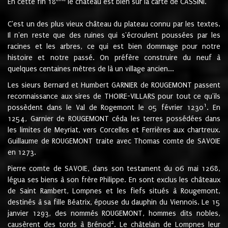
En cette fin 18
le château est bien sur la carte de CASSINI.
C'est un des plus vieux château du plateau connu par les textes.
Il n'en reste que des ruines qui s'écroulent poussées par les
racines et les arbres, ce qui est bien dommage pour notre
histoire et notre passé. On préfère construire du neuf à
quelques centaines mètres de là un village ancien...
Les sieurs Bernard et Humbert GARNIER de ROUGEMONT passent
reconnaissance aux sires de THOIRE-VILLARS pour tout ce qu'ils
1
possèdent dans le Val de Rogemont le 05 février 1230
. En
1254, Garnier de ROUGEMONT céda les terres possédées dans
les limites de Meyriat, vers Corcelles et Ferrières aux chartreux.
Guillaume de ROUGEMONT traite avec Thomas comte de SAVOIE
en 1273.
Pierre comte de SAVOIE, dans son testament du 06 mai 1268,
légua ses biens à son frère Philippe. En sont exclus les châteaux
de Saint Rambert, Lompnes et les fiefs situés à Rougemont,
destinés à sa fille Béatrix, épouse du dauphin du Viennois. Le 15
janvier 1293, des nommés ROUGEMONT, hommes dits nobles,
2
causèrent des tords à Brénod
. Le châtelain de Lompnes leur