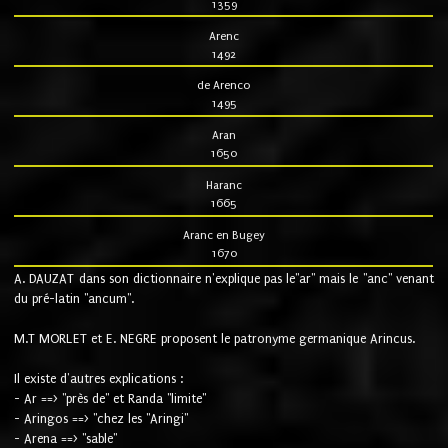
1359
Arenc
1492
de Arenco
1495
Aran
1650
Haranc
1665
Aranc en Bugey
1670
A. DAUZAT dans son dictionnaire n'explique pas le"ar" mais le "anc" venant
du pré-latin "ancum".
M.T MORLET et E. NEGRE proposent le patronyme germanique Arincus.
Il existe d'autres explications :
- Ar ==> "près de" et Randa "limite"
- Aringos ==> "chez les "Aringi"
- Arena ==> "sable"