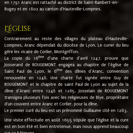
en 1791 Aranc est rattaché au district de Saint-Rambert-en-
Bugey et en 1802 au canton d'Hauteville-Lompnes.
L'église
Contrairement au reste des villages du plateau d'Hauteville-
Lompnes, Aranc dépendait du diocèse de Lyon. Le curier du lieu
gère les vicaire de Corlier, Montgriffon.
ème
La copie du 16
d’une charte d’avril 1247, prouve que
Josserand de ROUGEMONT engagea au chapitre de l’église de
ème
Saint Paul de Lyon, le 6
des dîmes d’Aranc, convention
renouvelée en 1248. Une charte fut signée entre Guy de
ROUGEMONT et le chapitre de saint Paul de Lyon au sujet de la
dîme d’Aranc entre 1248 et 1265. Josselain de ROUGEMONT
transigea plusieurs fois avec les religieuses de Blye, propriétaire
d'un couvent entre Aranc et Corlier, pour la dîme.
Le premier curé du lieu est un prénommé Guillaume cité en 1263.
Une visite effectuée en août 1655 stipule que l'église et la cure
est en bon été et bien entretenue, mais nous apprend beaucoup