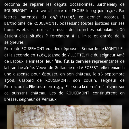
ordonna de réparer les dégâts occasionnés. Barthélémy de
ROUGEMONT traite avec le sire de THOIRE le 03 juin 1304. Par
3
lettres patentes du 09/11/1319
, ce dernier accorda à
Bartholomé de ROUGEMONT, possédant toutes justices sur ses
hommes et ses terres, à dresser des fourches patibulaires. Où
étaient-elles situées ? forcément à la limite et entrée de la
seigneurie.
Pierre de ROUGEMONT eut deux épouses, Bernarde de MONTLUEL
et la seconde en 1485, Jeanne de VILLETTE, fille du seigneur Amé
de Lacoux. Henriette, leur fille, fut la dernière représentante de
la branche aînée. Veuve de Guillaume de LA FOREST, elle demanda
une dispense pour épouser, en son château, le 28 septembre
1508, Gaspard de ROUGEMONT, son cousin, seigneur de
Pierrecloux... Elle teste en 1555. Elle sera la dernière à régner sur
ce puissant château. Les de ROUGEMONT continuèrent en
Bresse, seigneur de Vernaux.