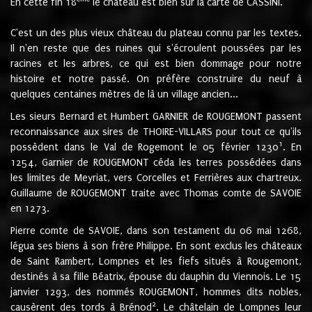
En cette fin 18
le château est bien sur la carte de CASSINI.
C'est un des plus vieux château du plateau connu par les textes.
Il n'en reste que des ruines qui s'écroulent poussées par les
racines et les arbres, ce qui est bien dommage pour notre
histoire et notre passé. On préfère construire du neuf à
quelques centaines mètres de là un village ancien...
Les sieurs Bernard et Humbert GARNIER de ROUGEMONT passent
reconnaissance aux sires de THOIRE-VILLARS pour tout ce qu'ils
1
possèdent dans le Val de Rogemont le 05 février 1230
. En
1254, Garnier de ROUGEMONT céda les terres possédées dans
les limites de Meyriat, vers Corcelles et Ferrières aux chartreux.
Guillaume de ROUGEMONT traite avec Thomas comte de SAVOIE
en 1273.
Pierre comte de SAVOIE, dans son testament du 06 mai 1268,
légua ses biens à son frère Philippe. En sont exclus les châteaux
de Saint Rambert, Lompnes et les fiefs situés à Rougemont,
destinés à sa fille Béatrix, épouse du dauphin du Viennois. Le 15
janvier 1293, des nommés ROUGEMONT, hommes dits nobles,
2
causèrent des tords à Brénod
. Le châtelain de Lompnes leur