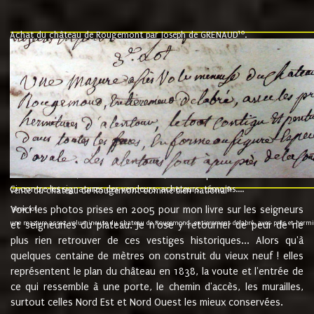
10
Achat du château de Rougemont par Joseph de GRENAUD
.
"l'an mil six cent soixante treze le ving neuvième jour du mois de novemb
nommé fut présent Messire Claude Guillaume de Moyriat chevalier baron de 
vend, purement simplement et irrevocablement a monseigneur monsieur Jose
et chavannes conseiller du roy au parlement de Bourgogne, present et accept
que le dit seigneur Baron de la Vellière a sur ses hommes, indivisables et fi
de la Velliere tout ainsi et comme le dit seigneur Baron et ses hauteurs e
présent......"
suivent les rentes, donation des terriers, etc... au prix de 880 livre louis d'or
Ci contre les signatures des vendeurs, acheteurs, témoins....
9.
vente du château de Rougemont comme bien national
Voici les photos prises en 2005 pour mon livre sur les seigneurs
"3ème lot
une mazure assez volumineuse du chateau de Rougemond, entierement delabré, avec près et hermitur
et seigneuries du plateau. Je n'ose y retourner de peur de ne
plus rien retrouver de ces vestiges historiques... Alors qu'à
quelques centaine de mètres on construit du vieux neuf ! elles
représentent le plan du château en 1838, la voute et l'entrée de
ce qui ressemble à une porte, le chemin d'accès, les murailles,
surtout celles Nord Est et Nord Ouest les mieux conservées.