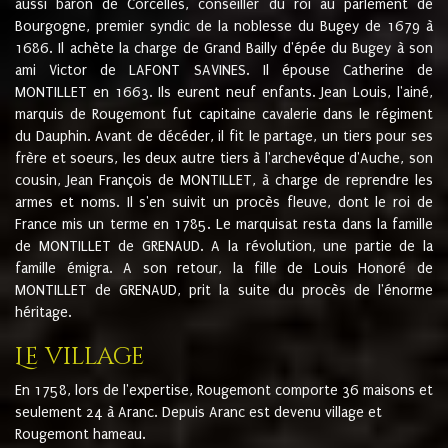
aussi baron de Corcelles, conseiller du roi au parlement de
Bourgogne, premier syndic de la noblesse du Bugey de 1679 à
1686. Il achète la charge de Grand Bailly d'épée du Bugey à son
ami Victor de LAFONT SAVINES. Il épouse Catherine de
MONTILLET en 1663. Ils eurent neuf enfants. Jean Louis, l'ainé,
marquis de Rougemont fut capitaine cavalerie dans le régiment
du Dauphin. Avant de décéder, il fit le partage, un tiers pour ses
frère et soeurs, les deux autre tiers à l'archevêque d'Auche, son
cousin, Jean François de MONTILLET, à charge de reprendre les
armes et noms. Il s'en suivit un procès fleuve, dont le roi de
France mis un terme en 1785. Le marquisat resta dans la famille
de MONTILLET de GRENAUD. A la révolution, une partie de la
famille émigra. A son retour, la fille de Louis Honoré de
MONTILLET de GRENAUD, prit la suite du procès de l'énorme
héritage.
Le village
En 1758, lors de l'expertise, Rougemont comporte 36 maisons et
seulement 24 à Aranc. Depuis Aranc est devenu village et
Rougemont hameau.