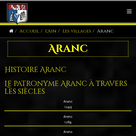
Accueil
L'Ain
Les villages
Aranc
Aranc
Histoire Aranc
Le patronyme Aranc à travers
les siècles
Aranc
1249
Arenc
1284
Arens