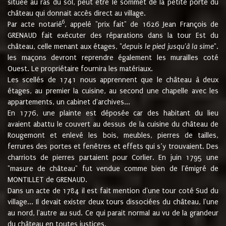
située au ras du sol, peut être le sommet de la petite porte du
château qui donnait accès direct au village.
6
Par acte notarié
, appelé "prix fait" de 1626 Jean François de
GRENAUD fait exécuter des réparations dans la tour Est du
château, celle menant aux étages, "
depuis le pied jusqu'à la sime
".
les maçons devront reprendre également les murailles coté
Ouest. Le propriétaire fournira les matériaux.
Les scellés de 1741 nous apprennent que le château à deux
étages, au premier la cuisine, au second une chapelle avec les
appartements, un cabinet d'archives...
En 1776, une plainte est déposée car des habitant du lieu
avaient abattu le couvert au dessus de la cuisine du château de
Rougemont et enlevé les bois, meubles, pierres de tailles,
ferrures des portes et fenêtres et effets qui s’y trouvaient. Des
charriots de pierres partaient pour Corlier. En juin 1795 une
"masure de château" fut vendue comme bien de l'émigré de
MONTILLET de GRENAUD.
Dans un acte de 1784 il est fait mention d'une tour coté Sud du
village... Il devait exister deux tours dissociées du château, l'une
au nord, l'autre au sud. Ce qui parait normal au vu de la grandeur
du château en toutes justices.