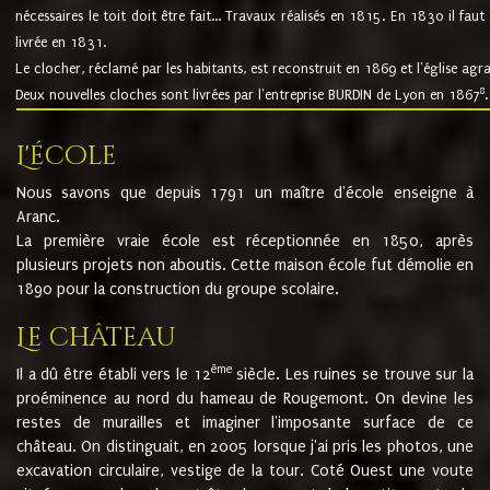
nécessaires le toit doit être fait... Travaux réalisés en 1815. En 1830 il faut
livrée en 1831.
Le clocher, réclamé par les habitants, est reconstruit en 1869 et l'église agr
8
Deux nouvelles cloches sont livrées par l'entreprise BURDIN de Lyon en 1867
.
L'école
Nous savons que depuis 1791 un maître d'école enseigne à
Aranc.
La première vraie école est réceptionnée en 1850, après
plusieurs projets non aboutis. Cette maison école fut démolie en
1890 pour la construction du groupe scolaire.
Le château
ème
Il a dû être établi vers le 12
siècle. Les ruines se trouve sur la
proéminence au nord du hameau de Rougemont. On devine les
restes de murailles et imaginer l'imposante surface de ce
château. On distinguait, en 2005 lorsque j'ai pris les photos, une
excavation circulaire, vestige de la tour. Coté Ouest une voute