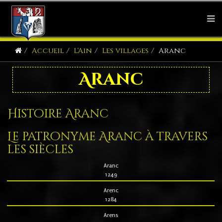
Accueil
L'Ain
Les villages
Aranc
Aranc
Histoire Aranc
Le patronyme Aranc à travers
les siècles
Aranc
1249
Arenc
1284
Arens