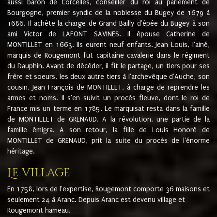
aussi baron de Corcelles, conseiller du roi au parlement de
Bourgogne, premier syndic de la noblesse du Bugey de 1679 à
1686. Il achète la charge de Grand Bailly d'épée du Bugey à son
ami Victor de LAFONT SAVINES. Il épouse Catherine de
MONTILLET en 1663. Ils eurent neuf enfants. Jean Louis, l'ainé,
marquis de Rougemont fut capitaine cavalerie dans le régiment
du Dauphin. Avant de décéder, il fit le partage, un tiers pour ses
frère et soeurs, les deux autre tiers à l'archevêque d'Auche, son
cousin, Jean François de MONTILLET, à charge de reprendre les
armes et noms. Il s'en suivit un procès fleuve, dont le roi de
France mis un terme en 1785. Le marquisat resta dans la famille
de MONTILLET de GRENAUD. A la révolution, une partie de la
famille émigra. A son retour, la fille de Louis Honoré de
MONTILLET de GRENAUD, prit la suite du procès de l'énorme
héritage.
Le village
En 1758, lors de l'expertise, Rougemont comporte 36 maisons et
seulement 24 à Aranc. Depuis Aranc est devenu village et
Rougemont hameau.