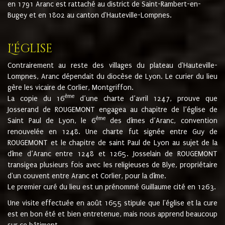
en 1791 Aranc est rattaché au district de Saint-Rambert-en-
Bugey et en 1802 au canton d'Hauteville-Lompnes.
L'église
Contrairement au reste des villages du plateau d'Hauteville-
Lompnes, Aranc dépendait du diocèse de Lyon. Le curier du lieu
gère les vicaire de Corlier, Montgriffon.
ème
La copie du 16
d’une charte d’avril 1247, prouve que
Josserand de ROUGEMONT engagea au chapitre de l’église de
ème
Saint Paul de Lyon, le 6
des dîmes d’Aranc, convention
renouvelée en 1248. Une charte fut signée entre Guy de
ROUGEMONT et le chapitre de saint Paul de Lyon au sujet de la
dîme d’Aranc entre 1248 et 1265. Josselain de ROUGEMONT
transigea plusieurs fois avec les religieuses de Blye, propriétaire
d'un couvent entre Aranc et Corlier, pour la dîme.
Le premier curé du lieu est un prénommé Guillaume cité en 1263.
Une visite effectuée en août 1655 stipule que l'église et la cure
est en bon été et bien entretenue, mais nous apprend beaucoup