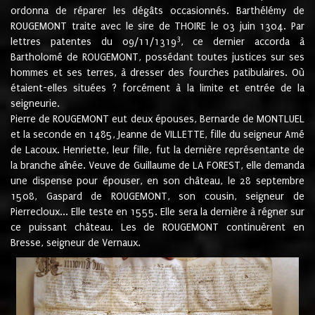
ordonna de réparer les dégâts occasionnés. Barthélémy de
ROUGEMONT traite avec le sire de THOIRE le 03 juin 1304. Par
3
lettres patentes du 09/11/1319
, ce dernier accorda à
Bartholomé de ROUGEMONT, possédant toutes justices sur ses
hommes et ses terres, à dresser des fourches patibulaires. Où
étaient-elles situées ? forcément à la limite et entrée de la
seigneurie.
Pierre de ROUGEMONT eut deux épouses, Bernarde de MONTLUEL
et la seconde en 1485, Jeanne de VILLETTE, fille du seigneur Amé
de Lacoux. Henriette, leur fille, fut la dernière représentante de
la branche aînée. Veuve de Guillaume de LA FOREST, elle demanda
une dispense pour épouser, en son château, le 28 septembre
1508, Gaspard de ROUGEMONT, son cousin, seigneur de
Pierrecloux... Elle teste en 1555. Elle sera la dernière à régner sur
ce puissant château. Les de ROUGEMONT continuèrent en
Bresse, seigneur de Vernaux.