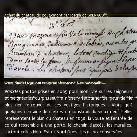
10
Achat du château de Rougemont par Joseph de GRENAUD
.
"l'an mil six cent soixante treze le ving neuvième jour du mois de novemb
nommé fut présent Messire Claude Guillaume de Moyriat chevalier baron de 
vend, purement simplement et irrevocablement a monseigneur monsieur Jose
et chavannes conseiller du roy au parlement de Bourgogne, present et accept
que le dit seigneur Baron de la Vellière a sur ses hommes, indivisables et fi
de la Velliere tout ainsi et comme le dit seigneur Baron et ses hauteurs e
présent......"
suivent les rentes, donation des terriers, etc... au prix de 880 livre louis d'or
Ci contre les signatures des vendeurs, acheteurs, témoins....
9.
vente du château de Rougemont comme bien national
Voici les photos prises en 2005 pour mon livre sur les seigneurs
"3ème lot
une mazure assez volumineuse du chateau de Rougemond, entierement delabré, avec près et hermitur
et seigneuries du plateau. Je n'ose y retourner de peur de ne
plus rien retrouver de ces vestiges historiques... Alors qu'à
quelques centaine de mètres on construit du vieux neuf ! elles
représentent le plan du château en 1838, la voute et l'entrée de
ce qui ressemble à une porte, le chemin d'accès, les murailles,
surtout celles Nord Est et Nord Ouest les mieux conservées.