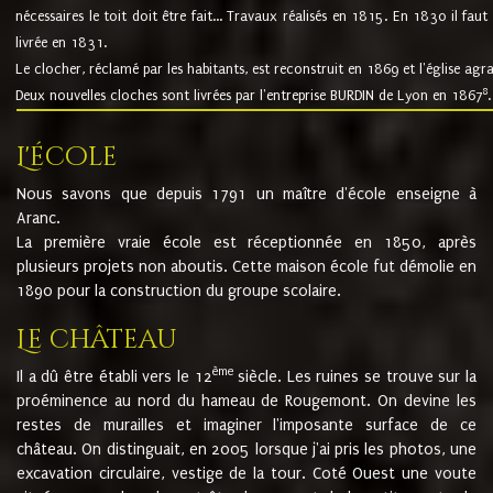
nécessaires le toit doit être fait... Travaux réalisés en 1815. En 1830 il faut
livrée en 1831.
Le clocher, réclamé par les habitants, est reconstruit en 1869 et l'église agr
8
Deux nouvelles cloches sont livrées par l'entreprise BURDIN de Lyon en 1867
.
L'école
Nous savons que depuis 1791 un maître d'école enseigne à
Aranc.
La première vraie école est réceptionnée en 1850, après
plusieurs projets non aboutis. Cette maison école fut démolie en
1890 pour la construction du groupe scolaire.
Le château
ème
Il a dû être établi vers le 12
siècle. Les ruines se trouve sur la
proéminence au nord du hameau de Rougemont. On devine les
restes de murailles et imaginer l'imposante surface de ce
château. On distinguait, en 2005 lorsque j'ai pris les photos, une
excavation circulaire, vestige de la tour. Coté Ouest une voute