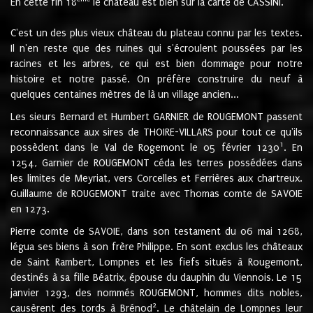
En cette fin 18
le château est bien sur la carte de CASSINI.
C'est un des plus vieux château du plateau connu par les textes.
Il n'en reste que des ruines qui s'écroulent poussées par les
racines et les arbres, ce qui est bien dommage pour notre
histoire et notre passé. On préfère construire du neuf à
quelques centaines mètres de là un village ancien...
Les sieurs Bernard et Humbert GARNIER de ROUGEMONT passent
reconnaissance aux sires de THOIRE-VILLARS pour tout ce qu'ils
1
possèdent dans le Val de Rogemont le 05 février 1230
. En
1254, Garnier de ROUGEMONT céda les terres possédées dans
les limites de Meyriat, vers Corcelles et Ferrières aux chartreux.
Guillaume de ROUGEMONT traite avec Thomas comte de SAVOIE
en 1273.
Pierre comte de SAVOIE, dans son testament du 06 mai 1268,
légua ses biens à son frère Philippe. En sont exclus les châteaux
de Saint Rambert, Lompnes et les fiefs situés à Rougemont,
destinés à sa fille Béatrix, épouse du dauphin du Viennois. Le 15
janvier 1293, des nommés ROUGEMONT, hommes dits nobles,
2
causèrent des tords à Brénod
. Le châtelain de Lompnes leur