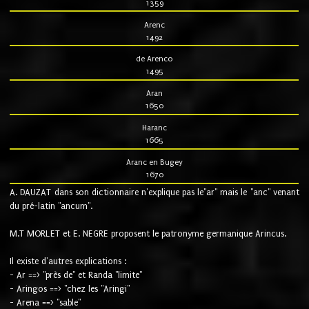
1359
Arenc
1492
de Arenco
1495
Aran
1650
Haranc
1665
Aranc en Bugey
1670
A. DAUZAT dans son dictionnaire n'explique pas le"ar" mais le "anc" venant
du pré-latin "ancum".
M.T MORLET et E. NEGRE proposent le patronyme germanique Arincus.
Il existe d'autres explications :
- Ar ==> "près de" et Randa "limite"
- Aringos ==> "chez les "Aringi"
- Arena ==> "sable"