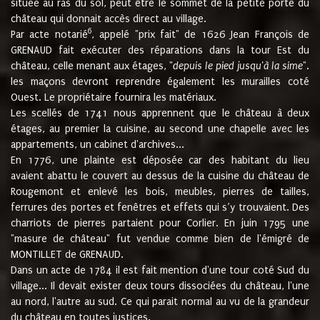
située au ras du sol, peut être le sommet de la petite porte du
château qui donnait accès direct au village.
6
Par acte notarié
, appelé "prix fait" de 1626 Jean François de
GRENAUD fait exécuter des réparations dans la tour Est du
château, celle menant aux étages, "
depuis le pied jusqu'à la sime
".
les maçons devront reprendre également les murailles coté
Ouest. Le propriétaire fournira les matériaux.
Les scellés de 1741 nous apprennent que le château à deux
étages, au premier la cuisine, au second une chapelle avec les
appartements, un cabinet d'archives...
En 1776, une plainte est déposée car des habitant du lieu
avaient abattu le couvert au dessus de la cuisine du château de
Rougemont et enlevé les bois, meubles, pierres de tailles,
ferrures des portes et fenêtres et effets qui s’y trouvaient. Des
charriots de pierres partaient pour Corlier. En juin 1795 une
"masure de château" fut vendue comme bien de l'émigré de
MONTILLET de GRENAUD.
Dans un acte de 1784 il est fait mention d'une tour coté Sud du
village... Il devait exister deux tours dissociées du château, l'une
au nord, l'autre au sud. Ce qui parait normal au vu de la grandeur
du château en toutes justices.