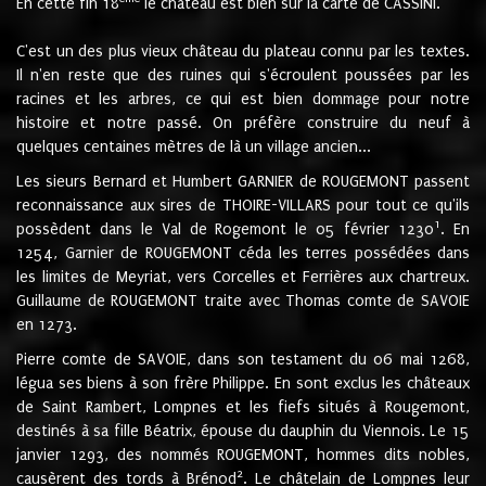
En cette fin 18
le château est bien sur la carte de CASSINI.
C'est un des plus vieux château du plateau connu par les textes.
Il n'en reste que des ruines qui s'écroulent poussées par les
racines et les arbres, ce qui est bien dommage pour notre
histoire et notre passé. On préfère construire du neuf à
quelques centaines mètres de là un village ancien...
Les sieurs Bernard et Humbert GARNIER de ROUGEMONT passent
reconnaissance aux sires de THOIRE-VILLARS pour tout ce qu'ils
1
possèdent dans le Val de Rogemont le 05 février 1230
. En
1254, Garnier de ROUGEMONT céda les terres possédées dans
les limites de Meyriat, vers Corcelles et Ferrières aux chartreux.
Guillaume de ROUGEMONT traite avec Thomas comte de SAVOIE
en 1273.
Pierre comte de SAVOIE, dans son testament du 06 mai 1268,
légua ses biens à son frère Philippe. En sont exclus les châteaux
de Saint Rambert, Lompnes et les fiefs situés à Rougemont,
destinés à sa fille Béatrix, épouse du dauphin du Viennois. Le 15
janvier 1293, des nommés ROUGEMONT, hommes dits nobles,
2
causèrent des tords à Brénod
. Le châtelain de Lompnes leur