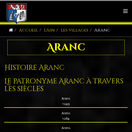
Accueil
L'Ain
Les villages
Aranc
Aranc
Histoire Aranc
Le patronyme Aranc à travers
les siècles
Aranc
1249
Arenc
1284
Arens