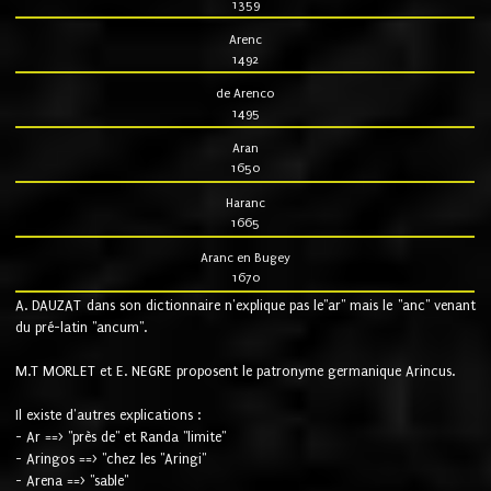
1359
Arenc
1492
de Arenco
1495
Aran
1650
Haranc
1665
Aranc en Bugey
1670
A. DAUZAT dans son dictionnaire n'explique pas le"ar" mais le "anc" venant
du pré-latin "ancum".
M.T MORLET et E. NEGRE proposent le patronyme germanique Arincus.
Il existe d'autres explications :
- Ar ==> "près de" et Randa "limite"
- Aringos ==> "chez les "Aringi"
- Arena ==> "sable"