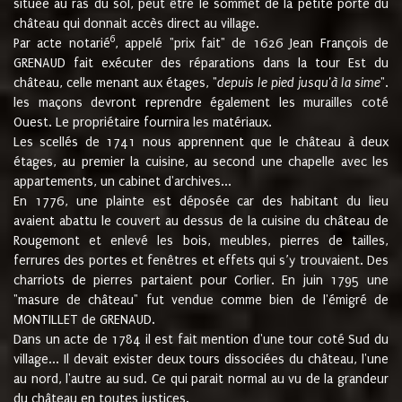
située au ras du sol, peut être le sommet de la petite porte du
château qui donnait accès direct au village.
6
Par acte notarié
, appelé "prix fait" de 1626 Jean François de
GRENAUD fait exécuter des réparations dans la tour Est du
château, celle menant aux étages, "
depuis le pied jusqu'à la sime
".
les maçons devront reprendre également les murailles coté
Ouest. Le propriétaire fournira les matériaux.
Les scellés de 1741 nous apprennent que le château à deux
étages, au premier la cuisine, au second une chapelle avec les
appartements, un cabinet d'archives...
En 1776, une plainte est déposée car des habitant du lieu
avaient abattu le couvert au dessus de la cuisine du château de
Rougemont et enlevé les bois, meubles, pierres de tailles,
ferrures des portes et fenêtres et effets qui s’y trouvaient. Des
charriots de pierres partaient pour Corlier. En juin 1795 une
"masure de château" fut vendue comme bien de l'émigré de
MONTILLET de GRENAUD.
Dans un acte de 1784 il est fait mention d'une tour coté Sud du
village... Il devait exister deux tours dissociées du château, l'une
au nord, l'autre au sud. Ce qui parait normal au vu de la grandeur
du château en toutes justices.