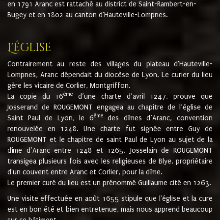
en 1791 Aranc est rattaché au district de Saint-Rambert-en-
Bugey et en 1802 au canton d'Hauteville-Lompnes.
L'église
Contrairement au reste des villages du plateau d'Hauteville-
Lompnes, Aranc dépendait du diocèse de Lyon. Le curier du lieu
gère les vicaire de Corlier, Montgriffon.
ème
La copie du 16
d’une charte d’avril 1247, prouve que
Josserand de ROUGEMONT engagea au chapitre de l’église de
ème
Saint Paul de Lyon, le 6
des dîmes d’Aranc, convention
renouvelée en 1248. Une charte fut signée entre Guy de
ROUGEMONT et le chapitre de saint Paul de Lyon au sujet de la
dîme d’Aranc entre 1248 et 1265. Josselain de ROUGEMONT
transigea plusieurs fois avec les religieuses de Blye, propriétaire
d'un couvent entre Aranc et Corlier, pour la dîme.
Le premier curé du lieu est un prénommé Guillaume cité en 1263.
Une visite effectuée en août 1655 stipule que l'église et la cure
est en bon été et bien entretenue, mais nous apprend beaucoup