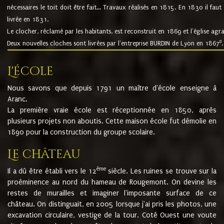
nécessaires le toit doit être fait... Travaux réalisés en 1815. En 1830 il faut
livrée en 1831.
Le clocher, réclamé par les habitants, est reconstruit en 1869 et l'église agr
8
Deux nouvelles cloches sont livrées par l'entreprise BURDIN de Lyon en 1867
.
L'école
Nous savons que depuis 1791 un maître d'école enseigne à
Aranc.
La première vraie école est réceptionnée en 1850, après
plusieurs projets non aboutis. Cette maison école fut démolie en
1890 pour la construction du groupe scolaire.
Le château
ème
Il a dû être établi vers le 12
siècle. Les ruines se trouve sur la
proéminence au nord du hameau de Rougemont. On devine les
restes de murailles et imaginer l'imposante surface de ce
château. On distinguait, en 2005 lorsque j'ai pris les photos, une
excavation circulaire, vestige de la tour. Coté Ouest une voute