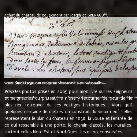
10
Achat du château de Rougemont par Joseph de GRENAUD
.
"l'an mil six cent soixante treze le ving neuvième jour du mois de novemb
nommé fut présent Messire Claude Guillaume de Moyriat chevalier baron de 
vend, purement simplement et irrevocablement a monseigneur monsieur Jose
et chavannes conseiller du roy au parlement de Bourgogne, present et accept
que le dit seigneur Baron de la Vellière a sur ses hommes, indivisables et fi
de la Velliere tout ainsi et comme le dit seigneur Baron et ses hauteurs e
présent......"
suivent les rentes, donation des terriers, etc... au prix de 880 livre louis d'or
Ci contre les signatures des vendeurs, acheteurs, témoins....
9.
vente du château de Rougemont comme bien national
Voici les photos prises en 2005 pour mon livre sur les seigneurs
"3ème lot
une mazure assez volumineuse du chateau de Rougemond, entierement delabré, avec près et hermitur
et seigneuries du plateau. Je n'ose y retourner de peur de ne
plus rien retrouver de ces vestiges historiques... Alors qu'à
quelques centaine de mètres on construit du vieux neuf ! elles
représentent le plan du château en 1838, la voute et l'entrée de
ce qui ressemble à une porte, le chemin d'accès, les murailles,
surtout celles Nord Est et Nord Ouest les mieux conservées.