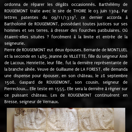
ordonna de réparer les dégâts occasionnés. Barthélémy de
ROUGEMONT traite avec le sire de THOIRE le 03 juin 1304. Par
3
lettres patentes du 09/11/1319
, ce dernier accorda à
Bartholomé de ROUGEMONT, possédant toutes justices sur ses
hommes et ses terres, à dresser des fourches patibulaires. Où
étaient-elles situées ? forcément à la limite et entrée de la
seigneurie.
Pierre de ROUGEMONT eut deux épouses, Bernarde de MONTLUEL
et la seconde en 1485, Jeanne de VILLETTE, fille du seigneur Amé
de Lacoux. Henriette, leur fille, fut la dernière représentante de
la branche aînée. Veuve de Guillaume de LA FOREST, elle demanda
une dispense pour épouser, en son château, le 28 septembre
1508, Gaspard de ROUGEMONT, son cousin, seigneur de
Pierrecloux... Elle teste en 1555. Elle sera la dernière à régner sur
ce puissant château. Les de ROUGEMONT continuèrent en
Bresse, seigneur de Vernaux.