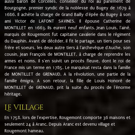
aussi baron de Corcelles, conseiller du roi au parlement de
Bourgogne, premier syndic de la noblesse du Bugey de 1679 à
1686. Il achète la charge de Grand Bailly d'épée du Bugey à son
ami Victor de LAFONT SAVINES. Il épouse Catherine de
MONTILLET en 1663. Ils eurent neuf enfants. Jean Louis, l'ainé,
marquis de Rougemont fut capitaine cavalerie dans le régiment
du Dauphin. Avant de décéder, il fit le partage, un tiers pour ses
frère et soeurs, les deux autre tiers à l'archevêque d'Auche, son
cousin, Jean François de MONTILLET, à charge de reprendre les
armes et noms. Il s'en suivit un procès fleuve, dont le roi de
France mis un terme en 1785. Le marquisat resta dans la famille
de MONTILLET de GRENAUD. A la révolution, une partie de la
famille émigra. A son retour, la fille de Louis Honoré de
MONTILLET de GRENAUD, prit la suite du procès de l'énorme
héritage.
Le village
En 1758, lors de l'expertise, Rougemont comporte 36 maisons et
seulement 24 à Aranc. Depuis Aranc est devenu village et
Rougemont hameau.