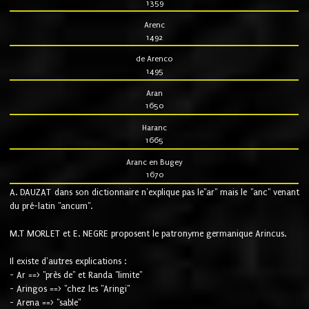
1359
Arenc
1492
de Arenco
1495
Aran
1650
Haranc
1665
Aranc en Bugey
1670
A. DAUZAT dans son dictionnaire n'explique pas le"ar" mais le "anc" venant
du pré-latin "ancum".
M.T MORLET et E. NEGRE proposent le patronyme germanique Arincus.
Il existe d'autres explications :
- Ar ==> "près de" et Randa "limite"
- Aringos ==> "chez les "Aringi"
- Arena ==> "sable"