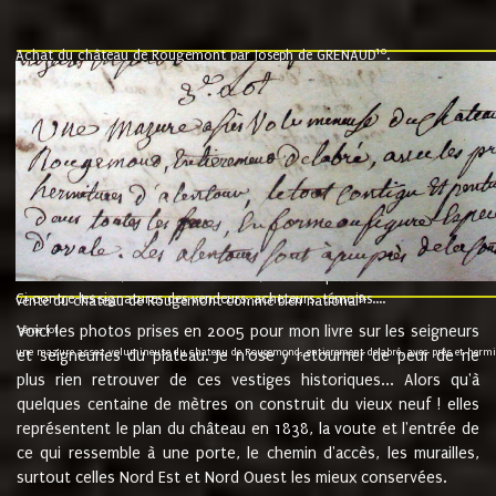
10
Achat du château de Rougemont par Joseph de GRENAUD
.
"l'an mil six cent soixante treze le ving neuvième jour du mois de novemb
nommé fut présent Messire Claude Guillaume de Moyriat chevalier baron de 
vend, purement simplement et irrevocablement a monseigneur monsieur Jose
et chavannes conseiller du roy au parlement de Bourgogne, present et accept
que le dit seigneur Baron de la Vellière a sur ses hommes, indivisables et fi
de la Velliere tout ainsi et comme le dit seigneur Baron et ses hauteurs e
présent......"
suivent les rentes, donation des terriers, etc... au prix de 880 livre louis d'or
Ci contre les signatures des vendeurs, acheteurs, témoins....
9.
vente du château de Rougemont comme bien national
Voici les photos prises en 2005 pour mon livre sur les seigneurs
"3ème lot
une mazure assez volumineuse du chateau de Rougemond, entierement delabré, avec près et hermitur
et seigneuries du plateau. Je n'ose y retourner de peur de ne
plus rien retrouver de ces vestiges historiques... Alors qu'à
quelques centaine de mètres on construit du vieux neuf ! elles
représentent le plan du château en 1838, la voute et l'entrée de
ce qui ressemble à une porte, le chemin d'accès, les murailles,
surtout celles Nord Est et Nord Ouest les mieux conservées.