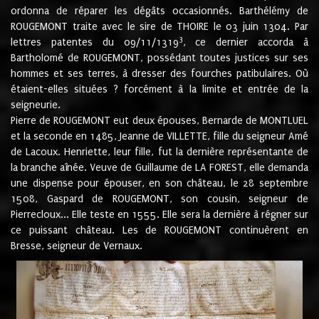
ordonna de réparer les dégâts occasionnés. Barthélémy de
ROUGEMONT traite avec le sire de THOIRE le 03 juin 1304. Par
3
lettres patentes du 09/11/1319
, ce dernier accorda à
Bartholomé de ROUGEMONT, possédant toutes justices sur ses
hommes et ses terres, à dresser des fourches patibulaires. Où
étaient-elles situées ? forcément à la limite et entrée de la
seigneurie.
Pierre de ROUGEMONT eut deux épouses, Bernarde de MONTLUEL
et la seconde en 1485, Jeanne de VILLETTE, fille du seigneur Amé
de Lacoux. Henriette, leur fille, fut la dernière représentante de
la branche aînée. Veuve de Guillaume de LA FOREST, elle demanda
une dispense pour épouser, en son château, le 28 septembre
1508, Gaspard de ROUGEMONT, son cousin, seigneur de
Pierrecloux... Elle teste en 1555. Elle sera la dernière à régner sur
ce puissant château. Les de ROUGEMONT continuèrent en
Bresse, seigneur de Vernaux.