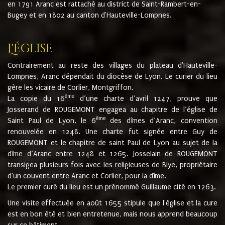
en 1791 Aranc est rattaché au district de Saint-Rambert-en-
Bugey et en 1802 au canton d'Hauteville-Lompnes.
L'église
Contrairement au reste des villages du plateau d'Hauteville-
Lompnes, Aranc dépendait du diocèse de Lyon. Le curier du lieu
gère les vicaire de Corlier, Montgriffon.
ème
La copie du 16
d’une charte d’avril 1247, prouve que
Josserand de ROUGEMONT engagea au chapitre de l’église de
ème
Saint Paul de Lyon, le 6
des dîmes d’Aranc, convention
renouvelée en 1248. Une charte fut signée entre Guy de
ROUGEMONT et le chapitre de saint Paul de Lyon au sujet de la
dîme d’Aranc entre 1248 et 1265. Josselain de ROUGEMONT
transigea plusieurs fois avec les religieuses de Blye, propriétaire
d'un couvent entre Aranc et Corlier, pour la dîme.
Le premier curé du lieu est un prénommé Guillaume cité en 1263.
Une visite effectuée en août 1655 stipule que l'église et la cure
est en bon été et bien entretenue, mais nous apprend beaucoup