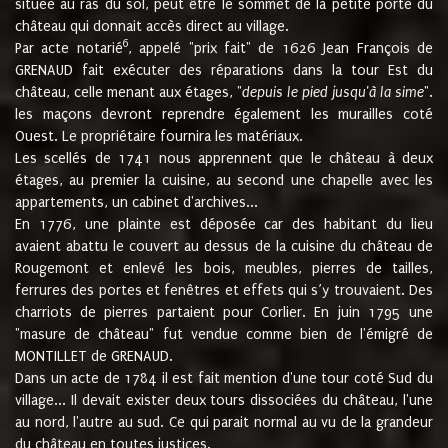
située au ras du sol, peut être le sommet de la petite porte du
château qui donnait accès direct au village.
6
Par acte notarié
, appelé "prix fait" de 1626 Jean François de
GRENAUD fait exécuter des réparations dans la tour Est du
château, celle menant aux étages, "
depuis le pied jusqu'à la sime
".
les maçons devront reprendre également les murailles coté
Ouest. Le propriétaire fournira les matériaux.
Les scellés de 1741 nous apprennent que le château à deux
étages, au premier la cuisine, au second une chapelle avec les
appartements, un cabinet d'archives...
En 1776, une plainte est déposée car des habitant du lieu
avaient abattu le couvert au dessus de la cuisine du château de
Rougemont et enlevé les bois, meubles, pierres de tailles,
ferrures des portes et fenêtres et effets qui s’y trouvaient. Des
charriots de pierres partaient pour Corlier. En juin 1795 une
"masure de château" fut vendue comme bien de l'émigré de
MONTILLET de GRENAUD.
Dans un acte de 1784 il est fait mention d'une tour coté Sud du
village... Il devait exister deux tours dissociées du château, l'une
au nord, l'autre au sud. Ce qui parait normal au vu de la grandeur
du château en toutes justices.