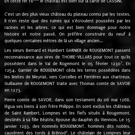
En cette fin 18
le château est bien sur la carte de CASSINI.
C'est un des plus vieux château du plateau connu par les textes.
Il n'en reste que des ruines qui s'écroulent poussées par les
racines et les arbres, ce qui est bien dommage pour notre
histoire et notre passé. On préfère construire du neuf à
quelques centaines mètres de là un village ancien...
Les sieurs Bernard et Humbert GARNIER de ROUGEMONT passent
reconnaissance aux sires de THOIRE-VILLARS pour tout ce qu'ils
1
possèdent dans le Val de Rogemont le 05 février 1230
. En
1254, Garnier de ROUGEMONT céda les terres possédées dans
les limites de Meyriat, vers Corcelles et Ferrières aux chartreux.
Guillaume de ROUGEMONT traite avec Thomas comte de SAVOIE
en 1273.
Pierre comte de SAVOIE, dans son testament du 06 mai 1268,
légua ses biens à son frère Philippe. En sont exclus les châteaux
de Saint Rambert, Lompnes et les fiefs situés à Rougemont,
destinés à sa fille Béatrix, épouse du dauphin du Viennois. Le 15
janvier 1293, des nommés ROUGEMONT, hommes dits nobles,
2
causèrent des tords à Brénod
. Le châtelain de Lompnes leur