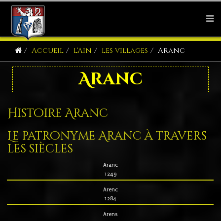
Accueil
L'Ain
Les villages
Aranc
Aranc
Histoire Aranc
Le patronyme Aranc à travers
les siècles
Aranc
1249
Arenc
1284
Arens