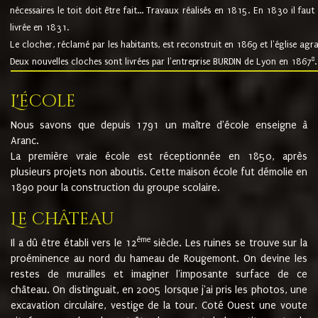
nécessaires le toit doit être fait... Travaux réalisés en 1815. En 1830 il faut
livrée en 1831.
Le clocher, réclamé par les habitants, est reconstruit en 1869 et l'église agr
8
Deux nouvelles cloches sont livrées par l'entreprise BURDIN de Lyon en 1867
.
L'école
Nous savons que depuis 1791 un maître d'école enseigne à
Aranc.
La première vraie école est réceptionnée en 1850, après
plusieurs projets non aboutis. Cette maison école fut démolie en
1890 pour la construction du groupe scolaire.
Le château
ème
Il a dû être établi vers le 12
siècle. Les ruines se trouve sur la
proéminence au nord du hameau de Rougemont. On devine les
restes de murailles et imaginer l'imposante surface de ce
château. On distinguait, en 2005 lorsque j'ai pris les photos, une
excavation circulaire, vestige de la tour. Coté Ouest une voute