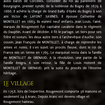
aussi baron de Corcelles, conseiller du roi au parlement de
Bourgogne, premier syndic de la noblesse du Bugey de 1679 à
1686. Il achète la charge de Grand Bailly d'épée du Bugey à son
ami Victor de LAFONT SAVINES. Il épouse Catherine de
MONTILLET en 1663. Ils eurent neuf enfants. Jean Louis, l'ainé,
marquis de Rougemont fut capitaine cavalerie dans le régiment
du Dauphin. Avant de décéder, il fit le partage, un tiers pour ses
frère et soeurs, les deux autre tiers à l'archevêque d'Auche, son
cousin, Jean François de MONTILLET, à charge de reprendre les
armes et noms. Il s'en suivit un procès fleuve, dont le roi de
France mis un terme en 1785. Le marquisat resta dans la famille
de MONTILLET de GRENAUD. A la révolution, une partie de la
famille émigra. A son retour, la fille de Louis Honoré de
MONTILLET de GRENAUD, prit la suite du procès de l'énorme
héritage.
Le village
En 1758, lors de l'expertise, Rougemont comporte 36 maisons et
seulement 24 à Aranc. Depuis Aranc est devenu village et
Rougemont hameau.