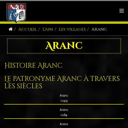
Accueil
L'Ain
Les villages
Aranc
Aranc
Histoire Aranc
Le patronyme Aranc à travers
les siècles
Aranc
1249
Arenc
1284
Arens