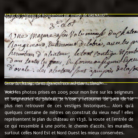
10
Achat du château de Rougemont par Joseph de GRENAUD
.
"l'an mil six cent soixante treze le ving neuvième jour du mois de novemb
nommé fut présent Messire Claude Guillaume de Moyriat chevalier baron de 
vend, purement simplement et irrevocablement a monseigneur monsieur Jose
et chavannes conseiller du roy au parlement de Bourgogne, present et accept
que le dit seigneur Baron de la Vellière a sur ses hommes, indivisables et fi
de la Velliere tout ainsi et comme le dit seigneur Baron et ses hauteurs e
présent......"
suivent les rentes, donation des terriers, etc... au prix de 880 livre louis d'or
Ci contre les signatures des vendeurs, acheteurs, témoins....
9.
vente du château de Rougemont comme bien national
Voici les photos prises en 2005 pour mon livre sur les seigneurs
"3ème lot
une mazure assez volumineuse du chateau de Rougemond, entierement delabré, avec près et hermitur
et seigneuries du plateau. Je n'ose y retourner de peur de ne
plus rien retrouver de ces vestiges historiques... Alors qu'à
quelques centaine de mètres on construit du vieux neuf ! elles
représentent le plan du château en 1838, la voute et l'entrée de
ce qui ressemble à une porte, le chemin d'accès, les murailles,
surtout celles Nord Est et Nord Ouest les mieux conservées.