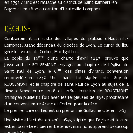
en 1791 Aranc est rattaché au district de Saint-Rambert-en-
Bugey et en 1802 au canton d'Hauteville-Lompnes.
L'église
Contrairement au reste des villages du plateau d'Hauteville-
Lompnes, Aranc dépendait du diocèse de Lyon. Le curier du lieu
gère les vicaire de Corlier, Montgriffon.
ème
La copie du 16
d’une charte d’avril 1247, prouve que
Josserand de ROUGEMONT engagea au chapitre de l’église de
ème
Saint Paul de Lyon, le 6
des dîmes d’Aranc, convention
renouvelée en 1248. Une charte fut signée entre Guy de
ROUGEMONT et le chapitre de saint Paul de Lyon au sujet de la
dîme d’Aranc entre 1248 et 1265. Josselain de ROUGEMONT
transigea plusieurs fois avec les religieuses de Blye, propriétaire
d'un couvent entre Aranc et Corlier, pour la dîme.
Le premier curé du lieu est un prénommé Guillaume cité en 1263.
Une visite effectuée en août 1655 stipule que l'église et la cure
est en bon été et bien entretenue, mais nous apprend beaucoup