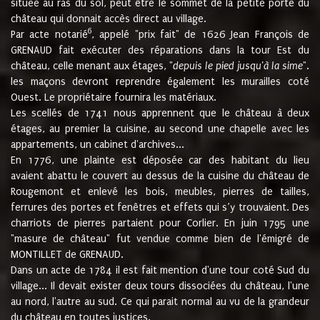
située au ras du sol, peut être le sommet de la petite porte du
château qui donnait accès direct au village.
6
Par acte notarié
, appelé "prix fait" de 1626 Jean François de
GRENAUD fait exécuter des réparations dans la tour Est du
château, celle menant aux étages, "
depuis le pied jusqu'à la sime
".
les maçons devront reprendre également les murailles coté
Ouest. Le propriétaire fournira les matériaux.
Les scellés de 1741 nous apprennent que le château à deux
étages, au premier la cuisine, au second une chapelle avec les
appartements, un cabinet d'archives...
En 1776, une plainte est déposée car des habitant du lieu
avaient abattu le couvert au dessus de la cuisine du château de
Rougemont et enlevé les bois, meubles, pierres de tailles,
ferrures des portes et fenêtres et effets qui s’y trouvaient. Des
charriots de pierres partaient pour Corlier. En juin 1795 une
"masure de château" fut vendue comme bien de l'émigré de
MONTILLET de GRENAUD.
Dans un acte de 1784 il est fait mention d'une tour coté Sud du
village... Il devait exister deux tours dissociées du château, l'une
au nord, l'autre au sud. Ce qui parait normal au vu de la grandeur
du château en toutes justices.