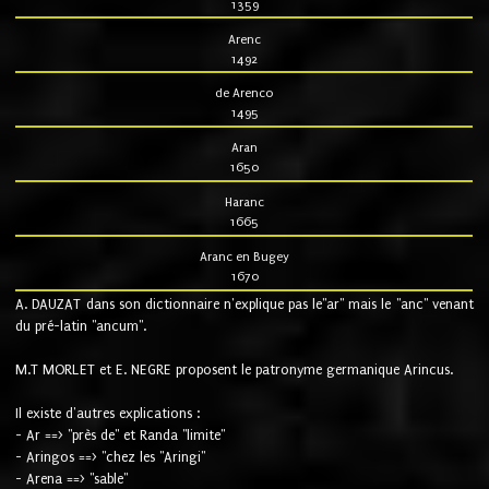
1359
Arenc
1492
de Arenco
1495
Aran
1650
Haranc
1665
Aranc en Bugey
1670
A. DAUZAT dans son dictionnaire n'explique pas le"ar" mais le "anc" venant
du pré-latin "ancum".
M.T MORLET et E. NEGRE proposent le patronyme germanique Arincus.
Il existe d'autres explications :
- Ar ==> "près de" et Randa "limite"
- Aringos ==> "chez les "Aringi"
- Arena ==> "sable"