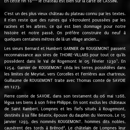
En cette fin 18
le château est bien sur la carte de CASSINI.
C'est un des plus vieux château du plateau connu par les textes.
Il n'en reste que des ruines qui s'écroulent poussées par les
racines et les arbres, ce qui est bien dommage pour notre
histoire et notre passé. On préfère construire du neuf à
quelques centaines mètres de là un village ancien...
Les sieurs Bernard et Humbert GARNIER de ROUGEMONT passent
reconnaissance aux sires de THOIRE-VILLARS pour tout ce qu'ils
1
possèdent dans le Val de Rogemont le 05 février 1230
. En
1254, Garnier de ROUGEMONT céda les terres possédées dans
les limites de Meyriat, vers Corcelles et Ferrières aux chartreux.
Guillaume de ROUGEMONT traite avec Thomas comte de SAVOIE
en 1273.
Pierre comte de SAVOIE, dans son testament du 06 mai 1268,
légua ses biens à son frère Philippe. En sont exclus les châteaux
de Saint Rambert, Lompnes et les fiefs situés à Rougemont,
destinés à sa fille Béatrix, épouse du dauphin du Viennois. Le 15
janvier 1293, des nommés ROUGEMONT, hommes dits nobles,
2
causèrent des tords à Brénod
. Le châtelain de Lompnes leur