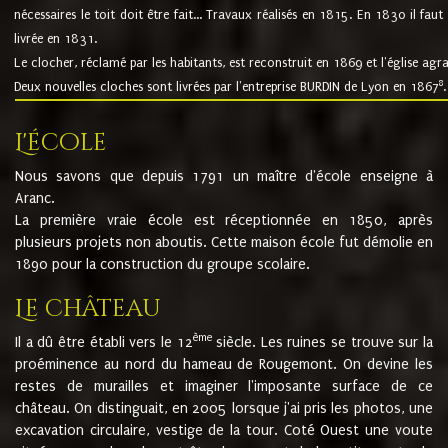
nécessaires le toit doit être fait... Travaux réalisés en 1815. En 1830 il faut
livrée en 1831.
Le clocher, réclamé par les habitants, est reconstruit en 1869 et l'église agr
8
Deux nouvelles cloches sont livrées par l'entreprise BURDIN de Lyon en 1867
.
L'école
Nous savons que depuis 1791 un maître d'école enseigne à
Aranc.
La première vraie école est réceptionnée en 1850, après
plusieurs projets non aboutis. Cette maison école fut démolie en
1890 pour la construction du groupe scolaire.
Le château
ème
Il a dû être établi vers le 12
siècle. Les ruines se trouve sur la
proéminence au nord du hameau de Rougemont. On devine les
restes de murailles et imaginer l'imposante surface de ce
château. On distinguait, en 2005 lorsque j'ai pris les photos, une
excavation circulaire, vestige de la tour. Coté Ouest une voute