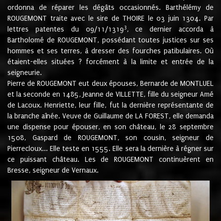
ordonna de réparer les dégâts occasionnés. Barthélémy de
ROUGEMONT traite avec le sire de THOIRE le 03 juin 1304. Par
3
lettres patentes du 09/11/1319
, ce dernier accorda à
Bartholomé de ROUGEMONT, possédant toutes justices sur ses
hommes et ses terres, à dresser des fourches patibulaires. Où
étaient-elles situées ? forcément à la limite et entrée de la
seigneurie.
Pierre de ROUGEMONT eut deux épouses, Bernarde de MONTLUEL
et la seconde en 1485, Jeanne de VILLETTE, fille du seigneur Amé
de Lacoux. Henriette, leur fille, fut la dernière représentante de
la branche aînée. Veuve de Guillaume de LA FOREST, elle demanda
une dispense pour épouser, en son château, le 28 septembre
1508, Gaspard de ROUGEMONT, son cousin, seigneur de
Pierrecloux... Elle teste en 1555. Elle sera la dernière à régner sur
ce puissant château. Les de ROUGEMONT continuèrent en
Bresse, seigneur de Vernaux.