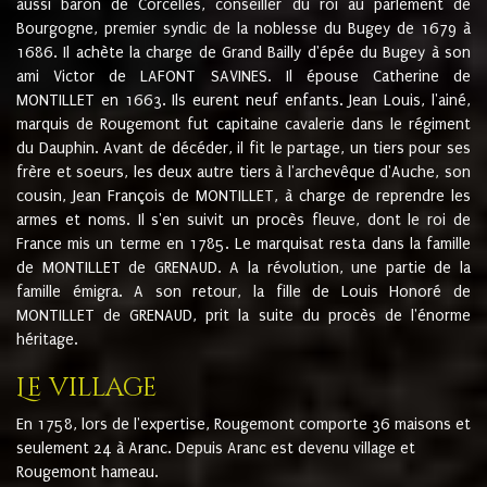
aussi baron de Corcelles, conseiller du roi au parlement de
Bourgogne, premier syndic de la noblesse du Bugey de 1679 à
1686. Il achète la charge de Grand Bailly d'épée du Bugey à son
ami Victor de LAFONT SAVINES. Il épouse Catherine de
MONTILLET en 1663. Ils eurent neuf enfants. Jean Louis, l'ainé,
marquis de Rougemont fut capitaine cavalerie dans le régiment
du Dauphin. Avant de décéder, il fit le partage, un tiers pour ses
frère et soeurs, les deux autre tiers à l'archevêque d'Auche, son
cousin, Jean François de MONTILLET, à charge de reprendre les
armes et noms. Il s'en suivit un procès fleuve, dont le roi de
France mis un terme en 1785. Le marquisat resta dans la famille
de MONTILLET de GRENAUD. A la révolution, une partie de la
famille émigra. A son retour, la fille de Louis Honoré de
MONTILLET de GRENAUD, prit la suite du procès de l'énorme
héritage.
Le village
En 1758, lors de l'expertise, Rougemont comporte 36 maisons et
seulement 24 à Aranc. Depuis Aranc est devenu village et
Rougemont hameau.