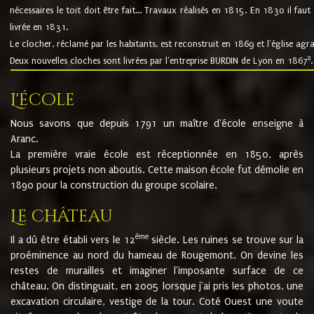
nécessaires le toit doit être fait... Travaux réalisés en 1815. En 1830 il faut
livrée en 1831.
Le clocher, réclamé par les habitants, est reconstruit en 1869 et l'église agr
8
Deux nouvelles cloches sont livrées par l'entreprise BURDIN de Lyon en 1867
.
L'école
Nous savons que depuis 1791 un maître d'école enseigne à
Aranc.
La première vraie école est réceptionnée en 1850, après
plusieurs projets non aboutis. Cette maison école fut démolie en
1890 pour la construction du groupe scolaire.
Le château
ème
Il a dû être établi vers le 12
siècle. Les ruines se trouve sur la
proéminence au nord du hameau de Rougemont. On devine les
restes de murailles et imaginer l'imposante surface de ce
château. On distinguait, en 2005 lorsque j'ai pris les photos, une
excavation circulaire, vestige de la tour. Coté Ouest une voute