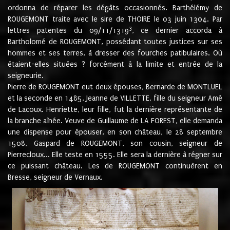
ordonna de réparer les dégâts occasionnés. Barthélémy de
ROUGEMONT traite avec le sire de THOIRE le 03 juin 1304. Par
3
lettres patentes du 09/11/1319
, ce dernier accorda à
Bartholomé de ROUGEMONT, possédant toutes justices sur ses
hommes et ses terres, à dresser des fourches patibulaires. Où
étaient-elles situées ? forcément à la limite et entrée de la
seigneurie.
Pierre de ROUGEMONT eut deux épouses, Bernarde de MONTLUEL
et la seconde en 1485, Jeanne de VILLETTE, fille du seigneur Amé
de Lacoux. Henriette, leur fille, fut la dernière représentante de
la branche aînée. Veuve de Guillaume de LA FOREST, elle demanda
une dispense pour épouser, en son château, le 28 septembre
1508, Gaspard de ROUGEMONT, son cousin, seigneur de
Pierrecloux... Elle teste en 1555. Elle sera la dernière à régner sur
ce puissant château. Les de ROUGEMONT continuèrent en
Bresse, seigneur de Vernaux.