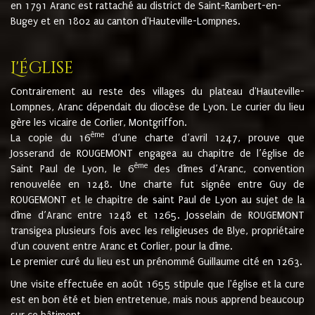
en 1791 Aranc est rattaché au district de Saint-Rambert-en-
Bugey et en 1802 au canton d'Hauteville-Lompnes.
L'église
Contrairement au reste des villages du plateau d'Hauteville-
Lompnes, Aranc dépendait du diocèse de Lyon. Le curier du lieu
gère les vicaire de Corlier, Montgriffon.
ème
La copie du 16
d’une charte d’avril 1247, prouve que
Josserand de ROUGEMONT engagea au chapitre de l’église de
ème
Saint Paul de Lyon, le 6
des dîmes d’Aranc, convention
renouvelée en 1248. Une charte fut signée entre Guy de
ROUGEMONT et le chapitre de saint Paul de Lyon au sujet de la
dîme d’Aranc entre 1248 et 1265. Josselain de ROUGEMONT
transigea plusieurs fois avec les religieuses de Blye, propriétaire
d'un couvent entre Aranc et Corlier, pour la dîme.
Le premier curé du lieu est un prénommé Guillaume cité en 1263.
Une visite effectuée en août 1655 stipule que l'église et la cure
est en bon été et bien entretenue, mais nous apprend beaucoup