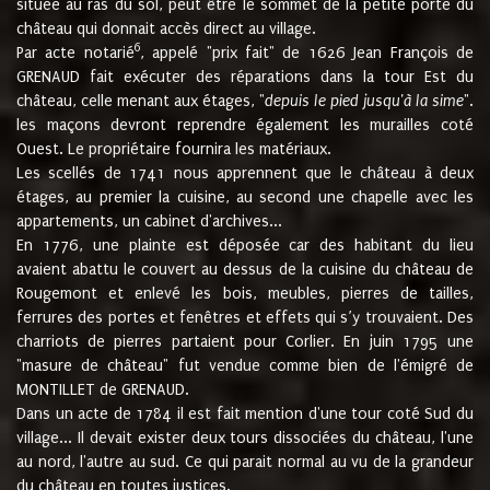
située au ras du sol, peut être le sommet de la petite porte du
château qui donnait accès direct au village.
6
Par acte notarié
, appelé "prix fait" de 1626 Jean François de
GRENAUD fait exécuter des réparations dans la tour Est du
château, celle menant aux étages, "
depuis le pied jusqu'à la sime
".
les maçons devront reprendre également les murailles coté
Ouest. Le propriétaire fournira les matériaux.
Les scellés de 1741 nous apprennent que le château à deux
étages, au premier la cuisine, au second une chapelle avec les
appartements, un cabinet d'archives...
En 1776, une plainte est déposée car des habitant du lieu
avaient abattu le couvert au dessus de la cuisine du château de
Rougemont et enlevé les bois, meubles, pierres de tailles,
ferrures des portes et fenêtres et effets qui s’y trouvaient. Des
charriots de pierres partaient pour Corlier. En juin 1795 une
"masure de château" fut vendue comme bien de l'émigré de
MONTILLET de GRENAUD.
Dans un acte de 1784 il est fait mention d'une tour coté Sud du
village... Il devait exister deux tours dissociées du château, l'une
au nord, l'autre au sud. Ce qui parait normal au vu de la grandeur
du château en toutes justices.