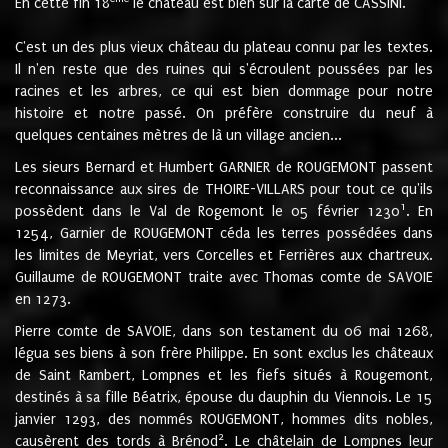
En cette fin 18
le château est bien sur la carte de CASSINI.
C'est un des plus vieux château du plateau connu par les textes.
Il n'en reste que des ruines qui s'écroulent poussées par les
racines et les arbres, ce qui est bien dommage pour notre
histoire et notre passé. On préfère construire du neuf à
quelques centaines mètres de là un village ancien...
Les sieurs Bernard et Humbert GARNIER de ROUGEMONT passent
reconnaissance aux sires de THOIRE-VILLARS pour tout ce qu'ils
1
possèdent dans le Val de Rogemont le 05 février 1230
. En
1254, Garnier de ROUGEMONT céda les terres possédées dans
les limites de Meyriat, vers Corcelles et Ferrières aux chartreux.
Guillaume de ROUGEMONT traite avec Thomas comte de SAVOIE
en 1273.
Pierre comte de SAVOIE, dans son testament du 06 mai 1268,
légua ses biens à son frère Philippe. En sont exclus les châteaux
de Saint Rambert, Lompnes et les fiefs situés à Rougemont,
destinés à sa fille Béatrix, épouse du dauphin du Viennois. Le 15
janvier 1293, des nommés ROUGEMONT, hommes dits nobles,
2
causèrent des tords à Brénod
. Le châtelain de Lompnes leur