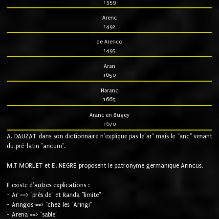
1359
Arenc
1492
de Arenco
1495
Aran
1650
Haranc
1665
Aranc en Bugey
1670
A. DAUZAT dans son dictionnaire n'explique pas le"ar" mais le "anc" venant
du pré-latin "ancum".
M.T MORLET et E. NEGRE proposent le patronyme germanique Arincus.
Il existe d'autres explications :
- Ar ==> "près de" et Randa "limite"
- Aringos ==> "chez les "Aringi"
- Arena ==> "sable"