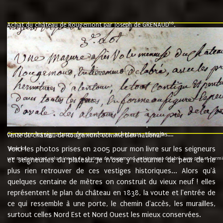
10
Achat du château de Rougemont par Joseph de GRENAUD
.
"l'an mil six cent soixante treze le ving neuvième jour du mois de novemb
nommé fut présent Messire Claude Guillaume de Moyriat chevalier baron de 
vend, purement simplement et irrevocablement a monseigneur monsieur Jose
et chavannes conseiller du roy au parlement de Bourgogne, present et accept
que le dit seigneur Baron de la Vellière a sur ses hommes, indivisables et fi
de la Velliere tout ainsi et comme le dit seigneur Baron et ses hauteurs e
présent......"
suivent les rentes, donation des terriers, etc... au prix de 880 livre louis d'or
Ci contre les signatures des vendeurs, acheteurs, témoins....
9.
vente du château de Rougemont comme bien national
Voici les photos prises en 2005 pour mon livre sur les seigneurs
"3ème lot
une mazure assez volumineuse du chateau de Rougemond, entierement delabré, avec près et hermitur
et seigneuries du plateau. Je n'ose y retourner de peur de ne
plus rien retrouver de ces vestiges historiques... Alors qu'à
quelques centaine de mètres on construit du vieux neuf ! elles
représentent le plan du château en 1838, la voute et l'entrée de
ce qui ressemble à une porte, le chemin d'accès, les murailles,
surtout celles Nord Est et Nord Ouest les mieux conservées.