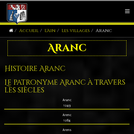
Accueil
L'Ain
Les villages
Aranc
Aranc
Histoire Aranc
Le patronyme Aranc à travers
les siècles
Aranc
1249
Arenc
1284
Arens