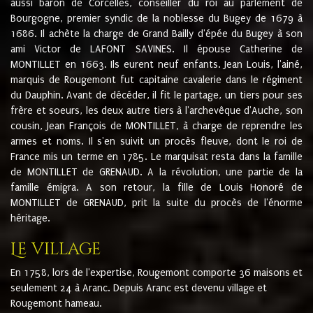
aussi baron de Corcelles, conseiller du roi au parlement de
Bourgogne, premier syndic de la noblesse du Bugey de 1679 à
1686. Il achète la charge de Grand Bailly d'épée du Bugey à son
ami Victor de LAFONT SAVINES. Il épouse Catherine de
MONTILLET en 1663. Ils eurent neuf enfants. Jean Louis, l'ainé,
marquis de Rougemont fut capitaine cavalerie dans le régiment
du Dauphin. Avant de décéder, il fit le partage, un tiers pour ses
frère et soeurs, les deux autre tiers à l'archevêque d'Auche, son
cousin, Jean François de MONTILLET, à charge de reprendre les
armes et noms. Il s'en suivit un procès fleuve, dont le roi de
France mis un terme en 1785. Le marquisat resta dans la famille
de MONTILLET de GRENAUD. A la révolution, une partie de la
famille émigra. A son retour, la fille de Louis Honoré de
MONTILLET de GRENAUD, prit la suite du procès de l'énorme
héritage.
Le village
En 1758, lors de l'expertise, Rougemont comporte 36 maisons et
seulement 24 à Aranc. Depuis Aranc est devenu village et
Rougemont hameau.