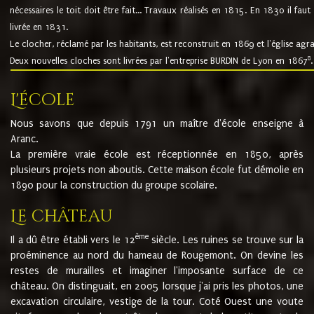
nécessaires le toit doit être fait... Travaux réalisés en 1815. En 1830 il faut
livrée en 1831.
Le clocher, réclamé par les habitants, est reconstruit en 1869 et l'église agr
8
Deux nouvelles cloches sont livrées par l'entreprise BURDIN de Lyon en 1867
.
L'école
Nous savons que depuis 1791 un maître d'école enseigne à
Aranc.
La première vraie école est réceptionnée en 1850, après
plusieurs projets non aboutis. Cette maison école fut démolie en
1890 pour la construction du groupe scolaire.
Le château
ème
Il a dû être établi vers le 12
siècle. Les ruines se trouve sur la
proéminence au nord du hameau de Rougemont. On devine les
restes de murailles et imaginer l'imposante surface de ce
château. On distinguait, en 2005 lorsque j'ai pris les photos, une
excavation circulaire, vestige de la tour. Coté Ouest une voute