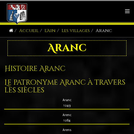
Accueil
L'Ain
Les villages
Aranc
Aranc
Histoire Aranc
Le patronyme Aranc à travers
les siècles
Aranc
1249
Arenc
1284
Arens