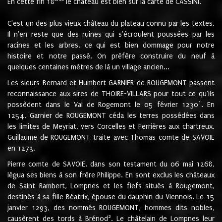
En cette fin 18
le château est bien sur la carte de CASSINI.
C'est un des plus vieux château du plateau connu par les textes.
Il n'en reste que des ruines qui s'écroulent poussées par les
racines et les arbres, ce qui est bien dommage pour notre
histoire et notre passé. On préfère construire du neuf à
quelques centaines mètres de là un village ancien...
Les sieurs Bernard et Humbert GARNIER de ROUGEMONT passent
reconnaissance aux sires de THOIRE-VILLARS pour tout ce qu'ils
1
possèdent dans le Val de Rogemont le 05 février 1230
. En
1254, Garnier de ROUGEMONT céda les terres possédées dans
les limites de Meyriat, vers Corcelles et Ferrières aux chartreux.
Guillaume de ROUGEMONT traite avec Thomas comte de SAVOIE
en 1273.
Pierre comte de SAVOIE, dans son testament du 06 mai 1268,
légua ses biens à son frère Philippe. En sont exclus les châteaux
de Saint Rambert, Lompnes et les fiefs situés à Rougemont,
destinés à sa fille Béatrix, épouse du dauphin du Viennois. Le 15
janvier 1293, des nommés ROUGEMONT, hommes dits nobles,
2
causèrent des tords à Brénod
. Le châtelain de Lompnes leur