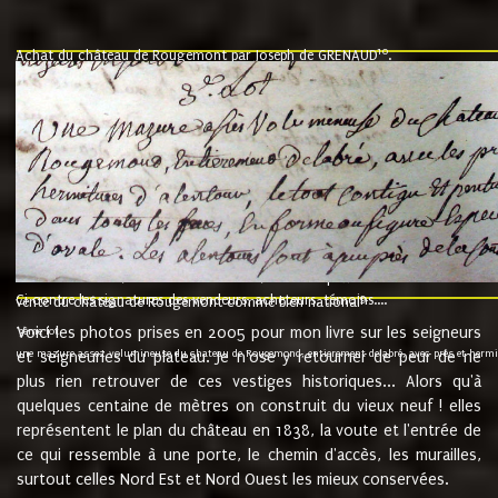
10
Achat du château de Rougemont par Joseph de GRENAUD
.
"l'an mil six cent soixante treze le ving neuvième jour du mois de novemb
nommé fut présent Messire Claude Guillaume de Moyriat chevalier baron de 
vend, purement simplement et irrevocablement a monseigneur monsieur Jose
et chavannes conseiller du roy au parlement de Bourgogne, present et accept
que le dit seigneur Baron de la Vellière a sur ses hommes, indivisables et fi
de la Velliere tout ainsi et comme le dit seigneur Baron et ses hauteurs e
présent......"
suivent les rentes, donation des terriers, etc... au prix de 880 livre louis d'or
Ci contre les signatures des vendeurs, acheteurs, témoins....
9.
vente du château de Rougemont comme bien national
Voici les photos prises en 2005 pour mon livre sur les seigneurs
"3ème lot
une mazure assez volumineuse du chateau de Rougemond, entierement delabré, avec près et hermitur
et seigneuries du plateau. Je n'ose y retourner de peur de ne
plus rien retrouver de ces vestiges historiques... Alors qu'à
quelques centaine de mètres on construit du vieux neuf ! elles
représentent le plan du château en 1838, la voute et l'entrée de
ce qui ressemble à une porte, le chemin d'accès, les murailles,
surtout celles Nord Est et Nord Ouest les mieux conservées.