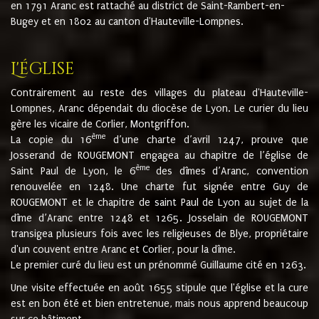
en 1791 Aranc est rattaché au district de Saint-Rambert-en-
Bugey et en 1802 au canton d'Hauteville-Lompnes.
L'église
Contrairement au reste des villages du plateau d'Hauteville-
Lompnes, Aranc dépendait du diocèse de Lyon. Le curier du lieu
gère les vicaire de Corlier, Montgriffon.
ème
La copie du 16
d’une charte d’avril 1247, prouve que
Josserand de ROUGEMONT engagea au chapitre de l’église de
ème
Saint Paul de Lyon, le 6
des dîmes d’Aranc, convention
renouvelée en 1248. Une charte fut signée entre Guy de
ROUGEMONT et le chapitre de saint Paul de Lyon au sujet de la
dîme d’Aranc entre 1248 et 1265. Josselain de ROUGEMONT
transigea plusieurs fois avec les religieuses de Blye, propriétaire
d'un couvent entre Aranc et Corlier, pour la dîme.
Le premier curé du lieu est un prénommé Guillaume cité en 1263.
Une visite effectuée en août 1655 stipule que l'église et la cure
est en bon été et bien entretenue, mais nous apprend beaucoup