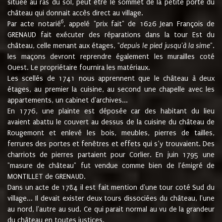
située au ras du sol, peut être le sommet de la petite porte du
château qui donnait accès direct au village.
6
Par acte notarié
, appelé "prix fait" de 1626 Jean François de
GRENAUD fait exécuter des réparations dans la tour Est du
château, celle menant aux étages, "
depuis le pied jusqu'à la sime
".
les maçons devront reprendre également les murailles coté
Ouest. Le propriétaire fournira les matériaux.
Les scellés de 1741 nous apprennent que le château à deux
étages, au premier la cuisine, au second une chapelle avec les
appartements, un cabinet d'archives...
En 1776, une plainte est déposée car des habitant du lieu
avaient abattu le couvert au dessus de la cuisine du château de
Rougemont et enlevé les bois, meubles, pierres de tailles,
ferrures des portes et fenêtres et effets qui s’y trouvaient. Des
charriots de pierres partaient pour Corlier. En juin 1795 une
"masure de château" fut vendue comme bien de l'émigré de
MONTILLET de GRENAUD.
Dans un acte de 1784 il est fait mention d'une tour coté Sud du
village... Il devait exister deux tours dissociées du château, l'une
au nord, l'autre au sud. Ce qui parait normal au vu de la grandeur
du château en toutes justices.