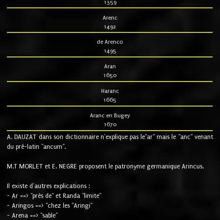
1359
Arenc
1492
de Arenco
1495
Aran
1650
Haranc
1665
Aranc en Bugey
1670
A. DAUZAT dans son dictionnaire n'explique pas le"ar" mais le "anc" venant
du pré-latin "ancum".
M.T MORLET et E. NEGRE proposent le patronyme germanique Arincus.
Il existe d'autres explications :
- Ar ==> "près de" et Randa "limite"
- Aringos ==> "chez les "Aringi"
- Arena ==> "sable"