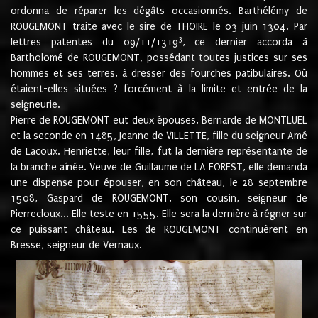
ordonna de réparer les dégâts occasionnés. Barthélémy de
ROUGEMONT traite avec le sire de THOIRE le 03 juin 1304. Par
3
lettres patentes du 09/11/1319
, ce dernier accorda à
Bartholomé de ROUGEMONT, possédant toutes justices sur ses
hommes et ses terres, à dresser des fourches patibulaires. Où
étaient-elles situées ? forcément à la limite et entrée de la
seigneurie.
Pierre de ROUGEMONT eut deux épouses, Bernarde de MONTLUEL
et la seconde en 1485, Jeanne de VILLETTE, fille du seigneur Amé
de Lacoux. Henriette, leur fille, fut la dernière représentante de
la branche aînée. Veuve de Guillaume de LA FOREST, elle demanda
une dispense pour épouser, en son château, le 28 septembre
1508, Gaspard de ROUGEMONT, son cousin, seigneur de
Pierrecloux... Elle teste en 1555. Elle sera la dernière à régner sur
ce puissant château. Les de ROUGEMONT continuèrent en
Bresse, seigneur de Vernaux.