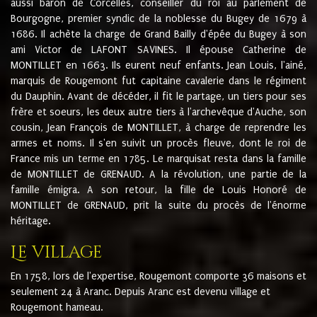
aussi baron de Corcelles, conseiller du roi au parlement de
Bourgogne, premier syndic de la noblesse du Bugey de 1679 à
1686. Il achète la charge de Grand Bailly d'épée du Bugey à son
ami Victor de LAFONT SAVINES. Il épouse Catherine de
MONTILLET en 1663. Ils eurent neuf enfants. Jean Louis, l'ainé,
marquis de Rougemont fut capitaine cavalerie dans le régiment
du Dauphin. Avant de décéder, il fit le partage, un tiers pour ses
frère et soeurs, les deux autre tiers à l'archevêque d'Auche, son
cousin, Jean François de MONTILLET, à charge de reprendre les
armes et noms. Il s'en suivit un procès fleuve, dont le roi de
France mis un terme en 1785. Le marquisat resta dans la famille
de MONTILLET de GRENAUD. A la révolution, une partie de la
famille émigra. A son retour, la fille de Louis Honoré de
MONTILLET de GRENAUD, prit la suite du procès de l'énorme
héritage.
Le village
En 1758, lors de l'expertise, Rougemont comporte 36 maisons et
seulement 24 à Aranc. Depuis Aranc est devenu village et
Rougemont hameau.