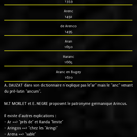
1359
Arenc
1492
de Arenco
1495
Aran
1650
Haranc
1665
Aranc en Bugey
1670
A. DAUZAT dans son dictionnaire n'explique pas le"ar" mais le "anc" venant
du pré-latin "ancum".
M.T MORLET et E. NEGRE proposent le patronyme germanique Arincus.
Il existe d'autres explications :
- Ar ==> "près de" et Randa "limite"
- Aringos ==> "chez les "Aringi"
- Arena ==> "sable"