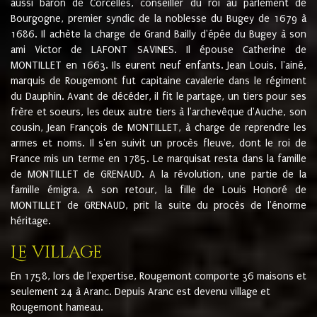
aussi baron de Corcelles, conseiller du roi au parlement de
Bourgogne, premier syndic de la noblesse du Bugey de 1679 à
1686. Il achète la charge de Grand Bailly d'épée du Bugey à son
ami Victor de LAFONT SAVINES. Il épouse Catherine de
MONTILLET en 1663. Ils eurent neuf enfants. Jean Louis, l'ainé,
marquis de Rougemont fut capitaine cavalerie dans le régiment
du Dauphin. Avant de décéder, il fit le partage, un tiers pour ses
frère et soeurs, les deux autre tiers à l'archevêque d'Auche, son
cousin, Jean François de MONTILLET, à charge de reprendre les
armes et noms. Il s'en suivit un procès fleuve, dont le roi de
France mis un terme en 1785. Le marquisat resta dans la famille
de MONTILLET de GRENAUD. A la révolution, une partie de la
famille émigra. A son retour, la fille de Louis Honoré de
MONTILLET de GRENAUD, prit la suite du procès de l'énorme
héritage.
Le village
En 1758, lors de l'expertise, Rougemont comporte 36 maisons et
seulement 24 à Aranc. Depuis Aranc est devenu village et
Rougemont hameau.