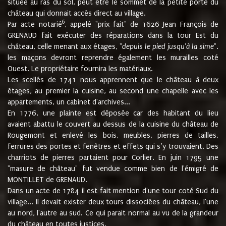
située au ras du sol, peut être le sommet de la petite porte du
château qui donnait accès direct au village.
6
Par acte notarié
, appelé "prix fait" de 1626 Jean François de
GRENAUD fait exécuter des réparations dans la tour Est du
château, celle menant aux étages, "
depuis le pied jusqu'à la sime
".
les maçons devront reprendre également les murailles coté
Ouest. Le propriétaire fournira les matériaux.
Les scellés de 1741 nous apprennent que le château à deux
étages, au premier la cuisine, au second une chapelle avec les
appartements, un cabinet d'archives...
En 1776, une plainte est déposée car des habitant du lieu
avaient abattu le couvert au dessus de la cuisine du château de
Rougemont et enlevé les bois, meubles, pierres de tailles,
ferrures des portes et fenêtres et effets qui s’y trouvaient. Des
charriots de pierres partaient pour Corlier. En juin 1795 une
"masure de château" fut vendue comme bien de l'émigré de
MONTILLET de GRENAUD.
Dans un acte de 1784 il est fait mention d'une tour coté Sud du
village... Il devait exister deux tours dissociées du château, l'une
au nord, l'autre au sud. Ce qui parait normal au vu de la grandeur
du château en toutes justices.