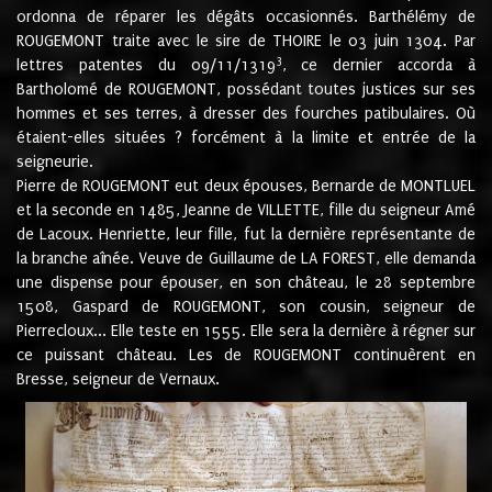
ordonna de réparer les dégâts occasionnés. Barthélémy de
ROUGEMONT traite avec le sire de THOIRE le 03 juin 1304. Par
3
lettres patentes du 09/11/1319
, ce dernier accorda à
Bartholomé de ROUGEMONT, possédant toutes justices sur ses
hommes et ses terres, à dresser des fourches patibulaires. Où
étaient-elles situées ? forcément à la limite et entrée de la
seigneurie.
Pierre de ROUGEMONT eut deux épouses, Bernarde de MONTLUEL
et la seconde en 1485, Jeanne de VILLETTE, fille du seigneur Amé
de Lacoux. Henriette, leur fille, fut la dernière représentante de
la branche aînée. Veuve de Guillaume de LA FOREST, elle demanda
une dispense pour épouser, en son château, le 28 septembre
1508, Gaspard de ROUGEMONT, son cousin, seigneur de
Pierrecloux... Elle teste en 1555. Elle sera la dernière à régner sur
ce puissant château. Les de ROUGEMONT continuèrent en
Bresse, seigneur de Vernaux.