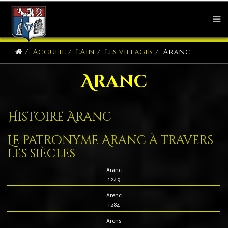
Accueil
L'Ain
Les villages
Aranc
Aranc
Histoire Aranc
Le patronyme Aranc à travers
les siècles
Aranc
1249
Arenc
1284
Arens