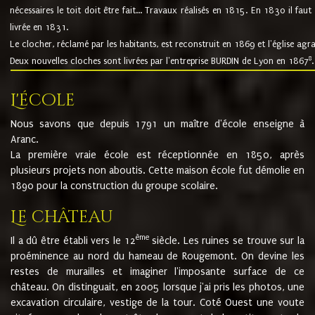
nécessaires le toit doit être fait... Travaux réalisés en 1815. En 1830 il faut
livrée en 1831.
Le clocher, réclamé par les habitants, est reconstruit en 1869 et l'église agr
8
Deux nouvelles cloches sont livrées par l'entreprise BURDIN de Lyon en 1867
.
L'école
Nous savons que depuis 1791 un maître d'école enseigne à
Aranc.
La première vraie école est réceptionnée en 1850, après
plusieurs projets non aboutis. Cette maison école fut démolie en
1890 pour la construction du groupe scolaire.
Le château
ème
Il a dû être établi vers le 12
siècle. Les ruines se trouve sur la
proéminence au nord du hameau de Rougemont. On devine les
restes de murailles et imaginer l'imposante surface de ce
château. On distinguait, en 2005 lorsque j'ai pris les photos, une
excavation circulaire, vestige de la tour. Coté Ouest une voute