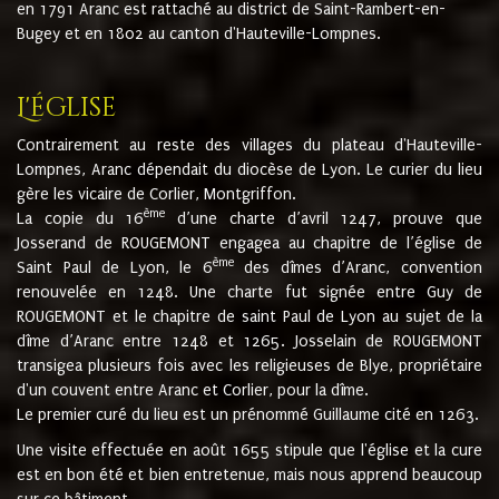
en 1791 Aranc est rattaché au district de Saint-Rambert-en-
Bugey et en 1802 au canton d'Hauteville-Lompnes.
L'église
Contrairement au reste des villages du plateau d'Hauteville-
Lompnes, Aranc dépendait du diocèse de Lyon. Le curier du lieu
gère les vicaire de Corlier, Montgriffon.
ème
La copie du 16
d’une charte d’avril 1247, prouve que
Josserand de ROUGEMONT engagea au chapitre de l’église de
ème
Saint Paul de Lyon, le 6
des dîmes d’Aranc, convention
renouvelée en 1248. Une charte fut signée entre Guy de
ROUGEMONT et le chapitre de saint Paul de Lyon au sujet de la
dîme d’Aranc entre 1248 et 1265. Josselain de ROUGEMONT
transigea plusieurs fois avec les religieuses de Blye, propriétaire
d'un couvent entre Aranc et Corlier, pour la dîme.
Le premier curé du lieu est un prénommé Guillaume cité en 1263.
Une visite effectuée en août 1655 stipule que l'église et la cure
est en bon été et bien entretenue, mais nous apprend beaucoup