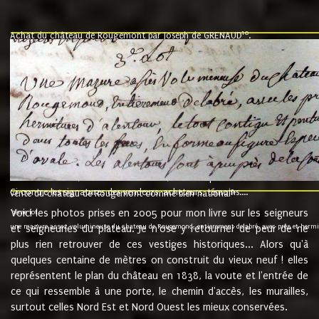
10
Achat du château de Rougemont par Joseph de GRENAUD
.
"l'an mil six cent soixante treze le ving neuvième jour du mois de novemb
nommé fut présent Messire Claude Guillaume de Moyriat chevalier baron de 
vend, purement simplement et irrevocablement a monseigneur monsieur Jose
et chavannes conseiller du roy au parlement de Bourgogne, present et accept
que le dit seigneur Baron de la Vellière a sur ses hommes, indivisables et fi
de la Velliere tout ainsi et comme le dit seigneur Baron et ses hauteurs e
présent......"
suivent les rentes, donation des terriers, etc... au prix de 880 livre louis d'or
Ci contre les signatures des vendeurs, acheteurs, témoins....
9.
vente du château de Rougemont comme bien national
Voici les photos prises en 2005 pour mon livre sur les seigneurs
"3ème lot
une mazure assez volumineuse du chateau de Rougemond, entierement delabré, avec près et hermitur
et seigneuries du plateau. Je n'ose y retourner de peur de ne
plus rien retrouver de ces vestiges historiques... Alors qu'à
quelques centaine de mètres on construit du vieux neuf ! elles
représentent le plan du château en 1838, la voute et l'entrée de
ce qui ressemble à une porte, le chemin d'accès, les murailles,
surtout celles Nord Est et Nord Ouest les mieux conservées.