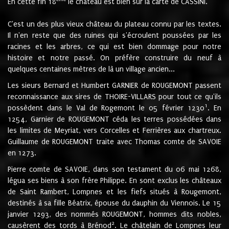
En cette fin 18
le château est bien sur la carte de CASSINI.
C'est un des plus vieux château du plateau connu par les textes.
Il n'en reste que des ruines qui s'écroulent poussées par les
racines et les arbres, ce qui est bien dommage pour notre
histoire et notre passé. On préfère construire du neuf à
quelques centaines mètres de là un village ancien...
Les sieurs Bernard et Humbert GARNIER de ROUGEMONT passent
reconnaissance aux sires de THOIRE-VILLARS pour tout ce qu'ils
1
possèdent dans le Val de Rogemont le 05 février 1230
. En
1254, Garnier de ROUGEMONT céda les terres possédées dans
les limites de Meyriat, vers Corcelles et Ferrières aux chartreux.
Guillaume de ROUGEMONT traite avec Thomas comte de SAVOIE
en 1273.
Pierre comte de SAVOIE, dans son testament du 06 mai 1268,
légua ses biens à son frère Philippe. En sont exclus les châteaux
de Saint Rambert, Lompnes et les fiefs situés à Rougemont,
destinés à sa fille Béatrix, épouse du dauphin du Viennois. Le 15
janvier 1293, des nommés ROUGEMONT, hommes dits nobles,
2
causèrent des tords à Brénod
. Le châtelain de Lompnes leur