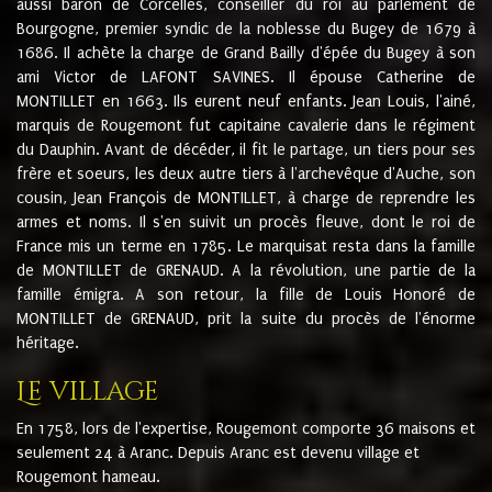
aussi baron de Corcelles, conseiller du roi au parlement de
Bourgogne, premier syndic de la noblesse du Bugey de 1679 à
1686. Il achète la charge de Grand Bailly d'épée du Bugey à son
ami Victor de LAFONT SAVINES. Il épouse Catherine de
MONTILLET en 1663. Ils eurent neuf enfants. Jean Louis, l'ainé,
marquis de Rougemont fut capitaine cavalerie dans le régiment
du Dauphin. Avant de décéder, il fit le partage, un tiers pour ses
frère et soeurs, les deux autre tiers à l'archevêque d'Auche, son
cousin, Jean François de MONTILLET, à charge de reprendre les
armes et noms. Il s'en suivit un procès fleuve, dont le roi de
France mis un terme en 1785. Le marquisat resta dans la famille
de MONTILLET de GRENAUD. A la révolution, une partie de la
famille émigra. A son retour, la fille de Louis Honoré de
MONTILLET de GRENAUD, prit la suite du procès de l'énorme
héritage.
Le village
En 1758, lors de l'expertise, Rougemont comporte 36 maisons et
seulement 24 à Aranc. Depuis Aranc est devenu village et
Rougemont hameau.