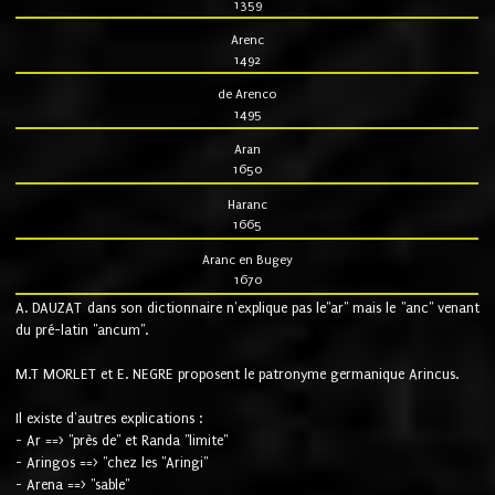
1359
Arenc
1492
de Arenco
1495
Aran
1650
Haranc
1665
Aranc en Bugey
1670
A. DAUZAT dans son dictionnaire n'explique pas le"ar" mais le "anc" venant
du pré-latin "ancum".
M.T MORLET et E. NEGRE proposent le patronyme germanique Arincus.
Il existe d'autres explications :
- Ar ==> "près de" et Randa "limite"
- Aringos ==> "chez les "Aringi"
- Arena ==> "sable"