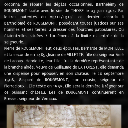
ordonna de réparer les dégâts occasionnés. Barthélémy de
ROUGEMONT traite avec le sire de THOIRE le 03 juin 1304. Par
3
lettres patentes du 09/11/1319
, ce dernier accorda à
Bartholomé de ROUGEMONT, possédant toutes justices sur ses
hommes et ses terres, à dresser des fourches patibulaires. Où
étaient-elles situées ? forcément à la limite et entrée de la
seigneurie.
Pierre de ROUGEMONT eut deux épouses, Bernarde de MONTLUEL
et la seconde en 1485, Jeanne de VILLETTE, fille du seigneur Amé
de Lacoux. Henriette, leur fille, fut la dernière représentante de
la branche aînée. Veuve de Guillaume de LA FOREST, elle demanda
une dispense pour épouser, en son château, le 28 septembre
1508, Gaspard de ROUGEMONT, son cousin, seigneur de
Pierrecloux... Elle teste en 1555. Elle sera la dernière à régner sur
ce puissant château. Les de ROUGEMONT continuèrent en
Bresse, seigneur de Vernaux.