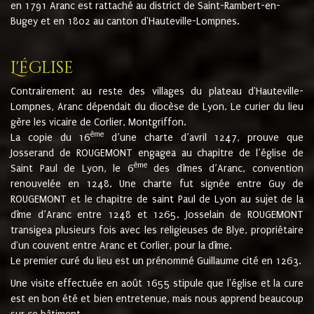
en 1791 Aranc est rattaché au district de Saint-Rambert-en-
Bugey et en 1802 au canton d'Hauteville-Lompnes.
L'église
Contrairement au reste des villages du plateau d'Hauteville-
Lompnes, Aranc dépendait du diocèse de Lyon. Le curier du lieu
gère les vicaire de Corlier, Montgriffon.
ème
La copie du 16
d’une charte d’avril 1247, prouve que
Josserand de ROUGEMONT engagea au chapitre de l’église de
ème
Saint Paul de Lyon, le 6
des dîmes d’Aranc, convention
renouvelée en 1248. Une charte fut signée entre Guy de
ROUGEMONT et le chapitre de saint Paul de Lyon au sujet de la
dîme d’Aranc entre 1248 et 1265. Josselain de ROUGEMONT
transigea plusieurs fois avec les religieuses de Blye, propriétaire
d'un couvent entre Aranc et Corlier, pour la dîme.
Le premier curé du lieu est un prénommé Guillaume cité en 1263.
Une visite effectuée en août 1655 stipule que l'église et la cure
est en bon été et bien entretenue, mais nous apprend beaucoup