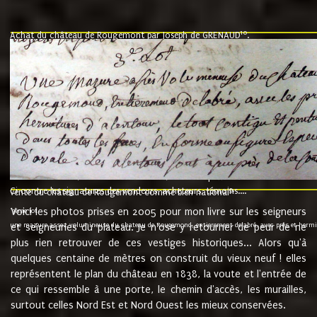
10
Achat du château de Rougemont par Joseph de GRENAUD
.
"l'an mil six cent soixante treze le ving neuvième jour du mois de novemb
nommé fut présent Messire Claude Guillaume de Moyriat chevalier baron de 
vend, purement simplement et irrevocablement a monseigneur monsieur Jose
et chavannes conseiller du roy au parlement de Bourgogne, present et accept
que le dit seigneur Baron de la Vellière a sur ses hommes, indivisables et fi
de la Velliere tout ainsi et comme le dit seigneur Baron et ses hauteurs e
présent......"
suivent les rentes, donation des terriers, etc... au prix de 880 livre louis d'or
Ci contre les signatures des vendeurs, acheteurs, témoins....
9.
vente du château de Rougemont comme bien national
Voici les photos prises en 2005 pour mon livre sur les seigneurs
"3ème lot
une mazure assez volumineuse du chateau de Rougemond, entierement delabré, avec près et hermitur
et seigneuries du plateau. Je n'ose y retourner de peur de ne
plus rien retrouver de ces vestiges historiques... Alors qu'à
quelques centaine de mètres on construit du vieux neuf ! elles
représentent le plan du château en 1838, la voute et l'entrée de
ce qui ressemble à une porte, le chemin d'accès, les murailles,
surtout celles Nord Est et Nord Ouest les mieux conservées.