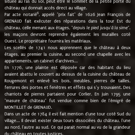
située au ras du sol, peut être le sommet de la petite porte du
château qui donnait accès direct au village.
6
Par acte notarié
, appelé "prix fait" de 1626 Jean François de
GRENAUD fait exécuter des réparations dans la tour Est du
château, celle menant aux étages, "
depuis le pied jusqu'à la sime
".
les maçons devront reprendre également les murailles coté
Ouest. Le propriétaire fournira les matériaux.
Les scellés de 1741 nous apprennent que le château à deux
étages, au premier la cuisine, au second une chapelle avec les
appartements, un cabinet d'archives...
En 1776, une plainte est déposée car des habitant du lieu
avaient abattu le couvert au dessus de la cuisine du château de
Rougemont et enlevé les bois, meubles, pierres de tailles,
ferrures des portes et fenêtres et effets qui s’y trouvaient. Des
charriots de pierres partaient pour Corlier. En juin 1795 une
"masure de château" fut vendue comme bien de l'émigré de
MONTILLET de GRENAUD.
Dans un acte de 1784 il est fait mention d'une tour coté Sud du
village... Il devait exister deux tours dissociées du château, l'une
au nord, l'autre au sud. Ce qui parait normal au vu de la grandeur
du château en toutes justices.