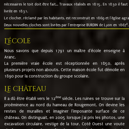
nécessaires le toit doit être fait... Travaux réalisés en 1815. En 1830 il faut
livrée en 1831.
Le clocher, réclamé par les habitants, est reconstruit en 1869 et l'église agr
8
Deux nouvelles cloches sont livrées par l'entreprise BURDIN de Lyon en 1867
.
L'école
Nous savons que depuis 1791 un maître d'école enseigne à
Aranc.
La première vraie école est réceptionnée en 1850, après
plusieurs projets non aboutis. Cette maison école fut démolie en
1890 pour la construction du groupe scolaire.
Le château
ème
Il a dû être établi vers le 12
siècle. Les ruines se trouve sur la
proéminence au nord du hameau de Rougemont. On devine les
restes de murailles et imaginer l'imposante surface de ce
château. On distinguait, en 2005 lorsque j'ai pris les photos, une
excavation circulaire, vestige de la tour. Coté Ouest une voute