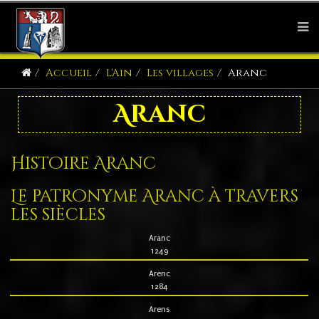
Accueil
L'Ain
Les villages
Aranc
Aranc
Histoire Aranc
Le patronyme Aranc à travers
les siècles
Aranc
1249
Arenc
1284
Arens