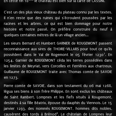
En cette fin 18
le château est bien sur la carte de CASSINI.
C'est un des plus vieux château du plateau connu par les textes.
Il n'en reste que des ruines qui s'écroulent poussées par les
racines et les arbres, ce qui est bien dommage pour notre
histoire et notre passé. On préfère construire du neuf à
quelques centaines mètres de là un village ancien...
Les sieurs Bernard et Humbert GARNIER de ROUGEMONT passent
reconnaissance aux sires de THOIRE-VILLARS pour tout ce qu'ils
1
possèdent dans le Val de Rogemont le 05 février 1230
. En
1254, Garnier de ROUGEMONT céda les terres possédées dans
les limites de Meyriat, vers Corcelles et Ferrières aux chartreux.
Guillaume de ROUGEMONT traite avec Thomas comte de SAVOIE
en 1273.
Pierre comte de SAVOIE, dans son testament du 06 mai 1268,
légua ses biens à son frère Philippe. En sont exclus les châteaux
de Saint Rambert, Lompnes et les fiefs situés à Rougemont,
destinés à sa fille Béatrix, épouse du dauphin du Viennois. Le 15
janvier 1293, des nommés ROUGEMONT, hommes dits nobles,
2
causèrent des tords à Brénod
. Le châtelain de Lompnes leur