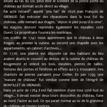
située au ras du sol, peut être le sommet de la petite porte du
château qui donnait accès direct au village.
6
Par acte notarié
, appelé "prix fait" de 1626 Jean François de
GRENAUD fait exécuter des réparations dans la tour Est du
château, celle menant aux étages, "
depuis le pied jusqu'à la sime
".
les maçons devront reprendre également les murailles coté
Ouest. Le propriétaire fournira les matériaux.
Les scellés de 1741 nous apprennent que le château à deux
étages, au premier la cuisine, au second une chapelle avec les
appartements, un cabinet d'archives...
En 1776, une plainte est déposée car des habitant du lieu
avaient abattu le couvert au dessus de la cuisine du château de
Rougemont et enlevé les bois, meubles, pierres de tailles,
ferrures des portes et fenêtres et effets qui s’y trouvaient. Des
charriots de pierres partaient pour Corlier. En juin 1795 une
"masure de château" fut vendue comme bien de l'émigré de
MONTILLET de GRENAUD.
Dans un acte de 1784 il est fait mention d'une tour coté Sud du
village... Il devait exister deux tours dissociées du château, l'une
au nord, l'autre au sud. Ce qui parait normal au vu de la grandeur
du château en toutes justices.