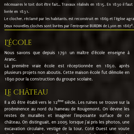
nécessaires le toit doit être fait... Travaux réalisés en 1815. En 1830 il faut
livrée en 1831.
Le clocher, réclamé par les habitants, est reconstruit en 1869 et l'église agr
8
Deux nouvelles cloches sont livrées par l'entreprise BURDIN de Lyon en 1867
.
L'école
Nous savons que depuis 1791 un maître d'école enseigne à
Aranc.
La première vraie école est réceptionnée en 1850, après
plusieurs projets non aboutis. Cette maison école fut démolie en
1890 pour la construction du groupe scolaire.
Le château
ème
Il a dû être établi vers le 12
siècle. Les ruines se trouve sur la
proéminence au nord du hameau de Rougemont. On devine les
restes de murailles et imaginer l'imposante surface de ce
château. On distinguait, en 2005 lorsque j'ai pris les photos, une
excavation circulaire, vestige de la tour. Coté Ouest une voute