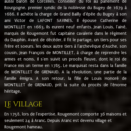
aussi baron de Corcelles, conseiller du roi au parlement de
Bourgogne, premier syndic de la noblesse du Bugey de 1679 à
1686. Il achète la charge de Grand Bailly d'épée du Bugey à son
ami Victor de LAFONT SAVINES. Il épouse Catherine de
MONTILLET en 1663. Ils eurent neuf enfants. Jean Louis, l'ainé,
marquis de Rougemont fut capitaine cavalerie dans le régiment
du Dauphin. Avant de décéder, il fit le partage, un tiers pour ses
frère et soeurs, les deux autre tiers à l'archevêque d'Auche, son
cousin, Jean François de MONTILLET, à charge de reprendre les
armes et noms. Il s'en suivit un procès fleuve, dont le roi de
France mis un terme en 1785. Le marquisat resta dans la famille
de MONTILLET de GRENAUD. A la révolution, une partie de la
famille émigra. A son retour, la fille de Louis Honoré de
MONTILLET de GRENAUD, prit la suite du procès de l'énorme
héritage.
Le village
En 1758, lors de l'expertise, Rougemont comporte 36 maisons et
seulement 24 à Aranc. Depuis Aranc est devenu village et
Rougemont hameau.