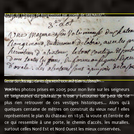
10
Achat du château de Rougemont par Joseph de GRENAUD
.
"l'an mil six cent soixante treze le ving neuvième jour du mois de novemb
nommé fut présent Messire Claude Guillaume de Moyriat chevalier baron de 
vend, purement simplement et irrevocablement a monseigneur monsieur Jose
et chavannes conseiller du roy au parlement de Bourgogne, present et accept
que le dit seigneur Baron de la Vellière a sur ses hommes, indivisables et fi
de la Velliere tout ainsi et comme le dit seigneur Baron et ses hauteurs e
présent......"
suivent les rentes, donation des terriers, etc... au prix de 880 livre louis d'or
Ci contre les signatures des vendeurs, acheteurs, témoins....
9.
vente du château de Rougemont comme bien national
Voici les photos prises en 2005 pour mon livre sur les seigneurs
"3ème lot
une mazure assez volumineuse du chateau de Rougemond, entierement delabré, avec près et hermitur
et seigneuries du plateau. Je n'ose y retourner de peur de ne
plus rien retrouver de ces vestiges historiques... Alors qu'à
quelques centaine de mètres on construit du vieux neuf ! elles
représentent le plan du château en 1838, la voute et l'entrée de
ce qui ressemble à une porte, le chemin d'accès, les murailles,
surtout celles Nord Est et Nord Ouest les mieux conservées.