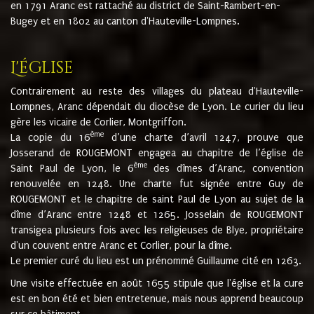
en 1791 Aranc est rattaché au district de Saint-Rambert-en-
Bugey et en 1802 au canton d'Hauteville-Lompnes.
L'église
Contrairement au reste des villages du plateau d'Hauteville-
Lompnes, Aranc dépendait du diocèse de Lyon. Le curier du lieu
gère les vicaire de Corlier, Montgriffon.
ème
La copie du 16
d’une charte d’avril 1247, prouve que
Josserand de ROUGEMONT engagea au chapitre de l’église de
ème
Saint Paul de Lyon, le 6
des dîmes d’Aranc, convention
renouvelée en 1248. Une charte fut signée entre Guy de
ROUGEMONT et le chapitre de saint Paul de Lyon au sujet de la
dîme d’Aranc entre 1248 et 1265. Josselain de ROUGEMONT
transigea plusieurs fois avec les religieuses de Blye, propriétaire
d'un couvent entre Aranc et Corlier, pour la dîme.
Le premier curé du lieu est un prénommé Guillaume cité en 1263.
Une visite effectuée en août 1655 stipule que l'église et la cure
est en bon été et bien entretenue, mais nous apprend beaucoup