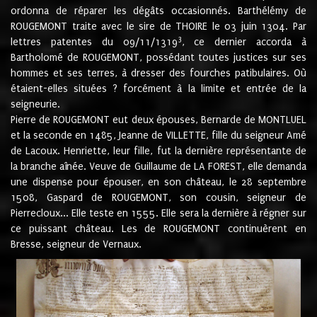
ordonna de réparer les dégâts occasionnés. Barthélémy de
ROUGEMONT traite avec le sire de THOIRE le 03 juin 1304. Par
3
lettres patentes du 09/11/1319
, ce dernier accorda à
Bartholomé de ROUGEMONT, possédant toutes justices sur ses
hommes et ses terres, à dresser des fourches patibulaires. Où
étaient-elles situées ? forcément à la limite et entrée de la
seigneurie.
Pierre de ROUGEMONT eut deux épouses, Bernarde de MONTLUEL
et la seconde en 1485, Jeanne de VILLETTE, fille du seigneur Amé
de Lacoux. Henriette, leur fille, fut la dernière représentante de
la branche aînée. Veuve de Guillaume de LA FOREST, elle demanda
une dispense pour épouser, en son château, le 28 septembre
1508, Gaspard de ROUGEMONT, son cousin, seigneur de
Pierrecloux... Elle teste en 1555. Elle sera la dernière à régner sur
ce puissant château. Les de ROUGEMONT continuèrent en
Bresse, seigneur de Vernaux.