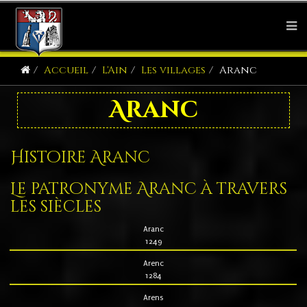
Accueil
L'Ain
Les villages
Aranc
Aranc
Histoire Aranc
Le patronyme Aranc à travers
les siècles
Aranc
1249
Arenc
1284
Arens