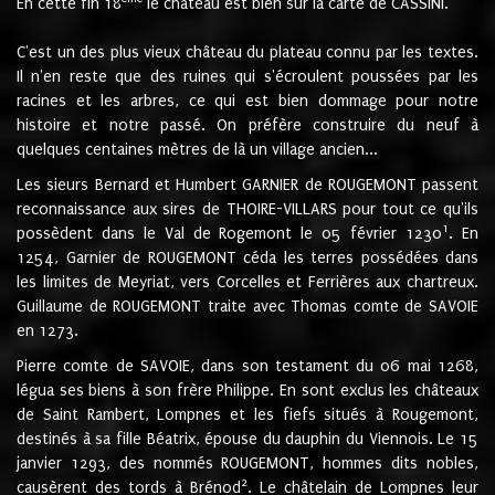
En cette fin 18
le château est bien sur la carte de CASSINI.
C'est un des plus vieux château du plateau connu par les textes.
Il n'en reste que des ruines qui s'écroulent poussées par les
racines et les arbres, ce qui est bien dommage pour notre
histoire et notre passé. On préfère construire du neuf à
quelques centaines mètres de là un village ancien...
Les sieurs Bernard et Humbert GARNIER de ROUGEMONT passent
reconnaissance aux sires de THOIRE-VILLARS pour tout ce qu'ils
1
possèdent dans le Val de Rogemont le 05 février 1230
. En
1254, Garnier de ROUGEMONT céda les terres possédées dans
les limites de Meyriat, vers Corcelles et Ferrières aux chartreux.
Guillaume de ROUGEMONT traite avec Thomas comte de SAVOIE
en 1273.
Pierre comte de SAVOIE, dans son testament du 06 mai 1268,
légua ses biens à son frère Philippe. En sont exclus les châteaux
de Saint Rambert, Lompnes et les fiefs situés à Rougemont,
destinés à sa fille Béatrix, épouse du dauphin du Viennois. Le 15
janvier 1293, des nommés ROUGEMONT, hommes dits nobles,
2
causèrent des tords à Brénod
. Le châtelain de Lompnes leur