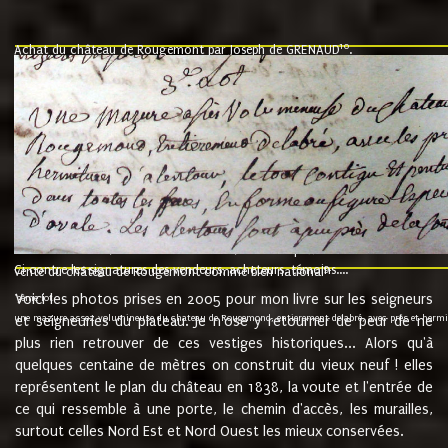
10
Achat du château de Rougemont par Joseph de GRENAUD
.
"l'an mil six cent soixante treze le ving neuvième jour du mois de novemb
nommé fut présent Messire Claude Guillaume de Moyriat chevalier baron de 
vend, purement simplement et irrevocablement a monseigneur monsieur Jose
et chavannes conseiller du roy au parlement de Bourgogne, present et accept
que le dit seigneur Baron de la Vellière a sur ses hommes, indivisables et fi
de la Velliere tout ainsi et comme le dit seigneur Baron et ses hauteurs e
présent......"
suivent les rentes, donation des terriers, etc... au prix de 880 livre louis d'or
Ci contre les signatures des vendeurs, acheteurs, témoins....
9.
vente du château de Rougemont comme bien national
Voici les photos prises en 2005 pour mon livre sur les seigneurs
"3ème lot
une mazure assez volumineuse du chateau de Rougemond, entierement delabré, avec près et hermitur
et seigneuries du plateau. Je n'ose y retourner de peur de ne
plus rien retrouver de ces vestiges historiques... Alors qu'à
quelques centaine de mètres on construit du vieux neuf ! elles
représentent le plan du château en 1838, la voute et l'entrée de
ce qui ressemble à une porte, le chemin d'accès, les murailles,
surtout celles Nord Est et Nord Ouest les mieux conservées.