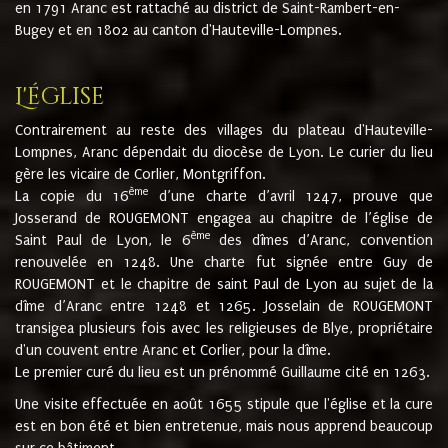
en 1791 Aranc est rattaché au district de Saint-Rambert-en-
Bugey et en 1802 au canton d'Hauteville-Lompnes.
L'église
Contrairement au reste des villages du plateau d'Hauteville-
Lompnes, Aranc dépendait du diocèse de Lyon. Le curier du lieu
gère les vicaire de Corlier, Montgriffon.
ème
La copie du 16
d’une charte d’avril 1247, prouve que
Josserand de ROUGEMONT engagea au chapitre de l’église de
ème
Saint Paul de Lyon, le 6
des dîmes d’Aranc, convention
renouvelée en 1248. Une charte fut signée entre Guy de
ROUGEMONT et le chapitre de saint Paul de Lyon au sujet de la
dîme d’Aranc entre 1248 et 1265. Josselain de ROUGEMONT
transigea plusieurs fois avec les religieuses de Blye, propriétaire
d'un couvent entre Aranc et Corlier, pour la dîme.
Le premier curé du lieu est un prénommé Guillaume cité en 1263.
Une visite effectuée en août 1655 stipule que l'église et la cure
est en bon été et bien entretenue, mais nous apprend beaucoup