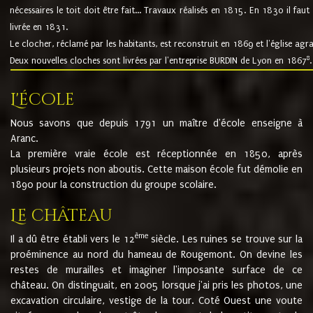
nécessaires le toit doit être fait... Travaux réalisés en 1815. En 1830 il faut
livrée en 1831.
Le clocher, réclamé par les habitants, est reconstruit en 1869 et l'église agr
8
Deux nouvelles cloches sont livrées par l'entreprise BURDIN de Lyon en 1867
.
L'école
Nous savons que depuis 1791 un maître d'école enseigne à
Aranc.
La première vraie école est réceptionnée en 1850, après
plusieurs projets non aboutis. Cette maison école fut démolie en
1890 pour la construction du groupe scolaire.
Le château
ème
Il a dû être établi vers le 12
siècle. Les ruines se trouve sur la
proéminence au nord du hameau de Rougemont. On devine les
restes de murailles et imaginer l'imposante surface de ce
château. On distinguait, en 2005 lorsque j'ai pris les photos, une
excavation circulaire, vestige de la tour. Coté Ouest une voute