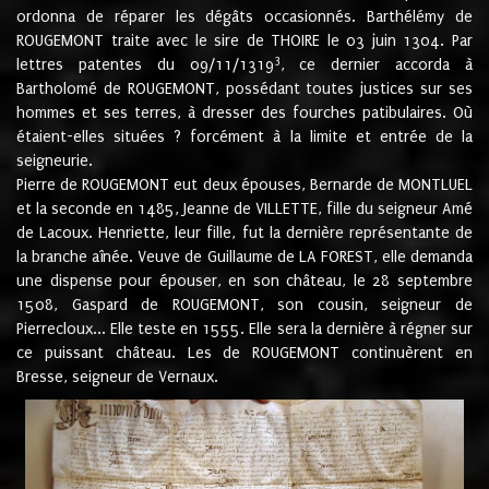
ordonna de réparer les dégâts occasionnés. Barthélémy de
ROUGEMONT traite avec le sire de THOIRE le 03 juin 1304. Par
3
lettres patentes du 09/11/1319
, ce dernier accorda à
Bartholomé de ROUGEMONT, possédant toutes justices sur ses
hommes et ses terres, à dresser des fourches patibulaires. Où
étaient-elles situées ? forcément à la limite et entrée de la
seigneurie.
Pierre de ROUGEMONT eut deux épouses, Bernarde de MONTLUEL
et la seconde en 1485, Jeanne de VILLETTE, fille du seigneur Amé
de Lacoux. Henriette, leur fille, fut la dernière représentante de
la branche aînée. Veuve de Guillaume de LA FOREST, elle demanda
une dispense pour épouser, en son château, le 28 septembre
1508, Gaspard de ROUGEMONT, son cousin, seigneur de
Pierrecloux... Elle teste en 1555. Elle sera la dernière à régner sur
ce puissant château. Les de ROUGEMONT continuèrent en
Bresse, seigneur de Vernaux.