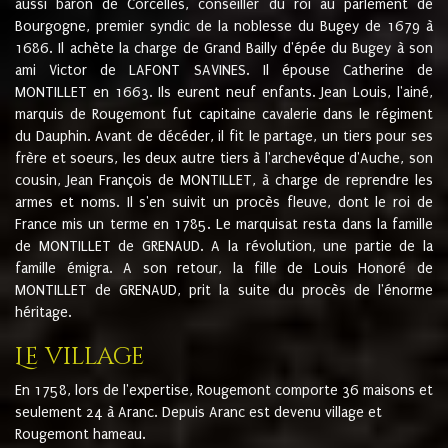
aussi baron de Corcelles, conseiller du roi au parlement de
Bourgogne, premier syndic de la noblesse du Bugey de 1679 à
1686. Il achète la charge de Grand Bailly d'épée du Bugey à son
ami Victor de LAFONT SAVINES. Il épouse Catherine de
MONTILLET en 1663. Ils eurent neuf enfants. Jean Louis, l'ainé,
marquis de Rougemont fut capitaine cavalerie dans le régiment
du Dauphin. Avant de décéder, il fit le partage, un tiers pour ses
frère et soeurs, les deux autre tiers à l'archevêque d'Auche, son
cousin, Jean François de MONTILLET, à charge de reprendre les
armes et noms. Il s'en suivit un procès fleuve, dont le roi de
France mis un terme en 1785. Le marquisat resta dans la famille
de MONTILLET de GRENAUD. A la révolution, une partie de la
famille émigra. A son retour, la fille de Louis Honoré de
MONTILLET de GRENAUD, prit la suite du procès de l'énorme
héritage.
Le village
En 1758, lors de l'expertise, Rougemont comporte 36 maisons et
seulement 24 à Aranc. Depuis Aranc est devenu village et
Rougemont hameau.