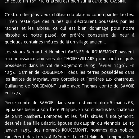
En cette fin 18
le château est bien sur la carte de CASSINI.
C'est un des plus vieux château du plateau connu par les textes.
Il n'en reste que des ruines qui s'écroulent poussées par les
racines et les arbres, ce qui est bien dommage pour notre
histoire et notre passé. On préfère construire du neuf à
quelques centaines mètres de là un village ancien...
Les sieurs Bernard et Humbert GARNIER de ROUGEMONT passent
reconnaissance aux sires de THOIRE-VILLARS pour tout ce qu'ils
1
possèdent dans le Val de Rogemont le 05 février 1230
. En
1254, Garnier de ROUGEMONT céda les terres possédées dans
les limites de Meyriat, vers Corcelles et Ferrières aux chartreux.
Guillaume de ROUGEMONT traite avec Thomas comte de SAVOIE
en 1273.
Pierre comte de SAVOIE, dans son testament du 06 mai 1268,
légua ses biens à son frère Philippe. En sont exclus les châteaux
de Saint Rambert, Lompnes et les fiefs situés à Rougemont,
destinés à sa fille Béatrix, épouse du dauphin du Viennois. Le 15
janvier 1293, des nommés ROUGEMONT, hommes dits nobles,
2
causèrent des tords à Brénod
. Le châtelain de Lompnes leur