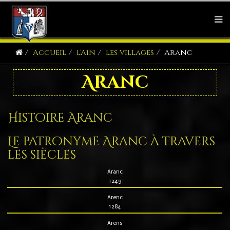
Accueil
L'Ain
Les villages
Aranc
Aranc
Histoire Aranc
Le patronyme Aranc à travers
les siècles
Aranc
1249
Arenc
1284
Arens