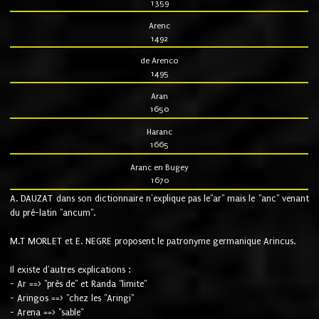
1359
Arenc
1492
de Arenco
1495
Aran
1650
Haranc
1665
Aranc en Bugey
1670
A. DAUZAT dans son dictionnaire n'explique pas le"ar" mais le "anc" venant
du pré-latin "ancum".
M.T MORLET et E. NEGRE proposent le patronyme germanique Arincus.
Il existe d'autres explications :
- Ar ==> "près de" et Randa "limite"
- Aringos ==> "chez les "Aringi"
- Arena ==> "sable"