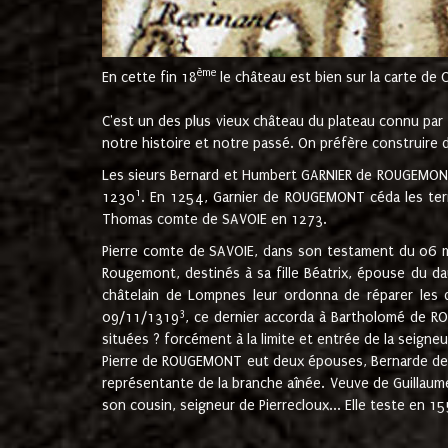
ème
En cette fin 18
le château est bien sur la carte de 
C'est un des plus vieux château du plateau connu par l
notre histoire et notre passé. On préfère construire d
Les sieurs Bernard et Humbert GARNIER de ROUGEMONT 
1
1230
. En 1254, Garnier de ROUGEMONT céda les terr
Thomas comte de SAVOIE en 1273.
Pierre comte de SAVOIE, dans son testament du 06 mai
Rougemont, destinés à sa fille Béatrix, épouse du 
châtelain de Lompnes leur ordonna de réparer les 
3
09/11/1319
, ce dernier accorda à Bartholomé de RO
situées ? forcément à la limite et entrée de la seigneu
Pierre de ROUGEMONT eut deux épouses, Bernarde de MO
représentante de la branche aînée. Veuve de Guilla
son cousin, seigneur de Pierrecloux... Elle teste en 