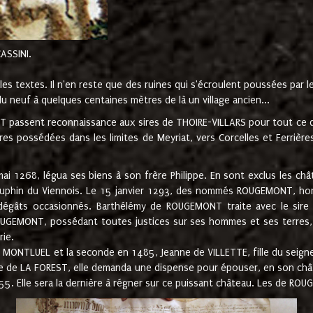
CASSINI.
es textes. Il n'en reste que des ruines qui s'écroulent poussées par 
u neuf à quelques centaines mètres de là un village ancien...
passent reconnaissance aux sires de THOIRE-VILLARS pour tout ce qu
es possédées dans les limites de Meyriat, vers Corcelles et Ferrièr
 1268, légua ses biens à son frère Philippe. En sont exclus les châ
dauphin du Viennois. Le 15 janvier 1293, des nommés ROUGEMONT, ho
dégâts occasionnés. Barthélémy de ROUGEMONT traite avec le sire 
UGEMONT, possédant toutes justices sur ses hommes et ses terres, à
rie.
NTLUEL et la seconde en 1485, Jeanne de VILLETTE, fille du seigneur 
ume de LA FOREST, elle demanda une dispense pour épouser, en son c
1555. Elle sera la dernière à régner sur ce puissant château. Les de 