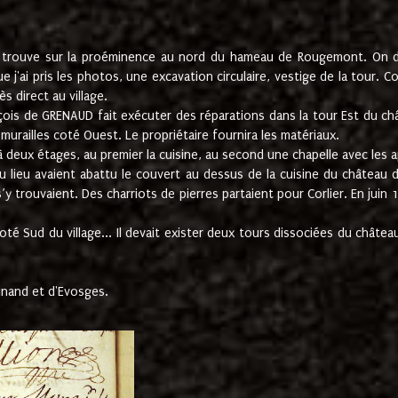
e trouve sur la proéminence au nord du hameau de Rougemont. On dev
 j'ai pris les photos, une excavation circulaire, vestige de la tour. 
 direct au village.
nçois de GRENAUD fait exécuter des réparations dans la tour Est du ch
urailles coté Ouest. Le propriétaire fournira les matériaux.
deux étages, au premier la cuisine, au second une chapelle avec les a
u lieu avaient abattu le couvert au dessus de la cuisine du château 
 s’y trouvaient. Des charriots de pierres partaient pour Corlier. En 
té Sud du village... Il devait exister deux tours dissociées du château,
inand et d'Evosges.