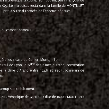
 à l'archevêque d'Auche, son cousin, Jean François de
 1785. Le marquisat resta dans la famille de MONTILLET
, prit la suite du procès de l'énorme héritage.
et Rougemont hameau.
ère les vicaire de Corlier, Montgriffon.
ème
 Paul de Lyon, le 6
des dîmes d’Aranc, convention
e la dîme d’Aranc entre 1248 et 1265. Josselain de
me.
aucoup sur ce bâtiment.
UGEMONT. Véronique de GRENAUD dite de ROUGEMONT sera