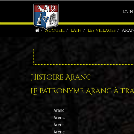
L'AIN
Accueil
L'Ain
Les villages
Ara
Histoire Aranc
Le patronyme Aranc à trav
Aranc
Arenc
Arens
Arenc