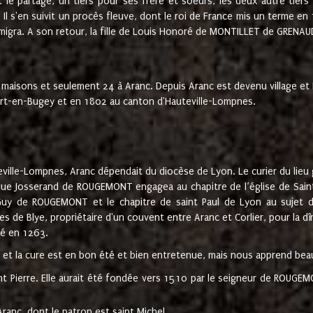
t le partage, un tiers pour ses frère et soeurs, les deux autre tiers
l s'en suivit un procès fleuve, dont le roi de France mis un terme en
émigra. A son retour, la fille de Louis Honoré de MONTILLET de GRENAUD
 maisons et seulement 24 à Aranc. Depuis Aranc est devenu village 
bert-en-Bugey et en 1802 au canton d'Hauteville-Lompnes.
ville-Lompnes, Aranc dépendait du diocèse de Lyon. Le curier du lieu g
que Josserand de ROUGEMONT engagea au chapitre de l’église de Saint
uy de ROUGEMONT et le chapitre de saint Paul de Lyon au sujet d
s de Blye, propriétaire d'un couvent entre Aranc et Corlier, pour la dî
té en 1263.
e et la cure est en bon été et bien entretenue, mais nous apprend be
aint Pierre. Elle aurait été fondée vers 1510 par le seigneur de RO
ranc, dont le patron est saint Michel.