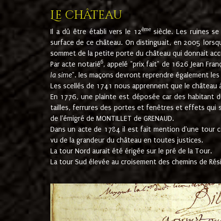
Le château
ème
Il a dû être établi vers le 12
siècle. Les ruines s
surface de ce château. On distinguait, en 2005 lorsque
sommet de la petite porte du château qui donnait accès
6
Par acte notarié
, appelé "prix fait" de 1626 Jean Fra
la sime
". les maçons devront reprendre également les m
Les scellés de 1741 nous apprennent que le château à 
En 1776, une plainte est déposée car des habitant d
tailles, ferrures des portes et fenêtres et effets qui
de l'émigré de MONTILLET de GRENAUD.
Dans un acte de 1784 il est fait mention d'une tour co
vu de la grandeur du château en toutes justices.
La tour Nord aurait été érigée sur le pré de la Tour.
La tour Sud élevée au croisement des chemins de Rés