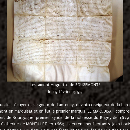
4
testament Huguette de ROUGEMONT
le 15 février 1555
cales, écuyer et seigneur de Lantenay, devint coseigneur de la bar
ont en marquisat et en fut le premier marquis. LE MARQUISAT comprenait
ement de Bourgogne, premier syndic de la noblesse du Bugey de 1679 à
Catherine de MONTILLET en 1663. Ils eurent neuf enfants. Jean Louis,