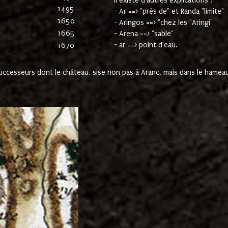
Il existe d'autres explications :
1495
- Ar ==> "près de" et Randa "limite"
1650
- Aringos ==> "chez les "Aringi"
1665
- Arena ==> "sable"
- ar ==> point d'eau.
1670
cesseurs dont le château, sise non pas à Aranc, mais dans le hameau 