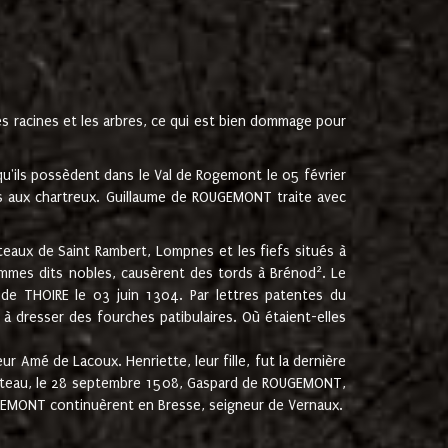
les racines et les arbres, ce qui est bien dommage pour
'ils possèdent dans le Val de Rogemont le 05 février
es aux chartreux. Guillaume de ROUGEMONT traite avec
teaux de Saint Rambert, Lompnes et les fiefs situés à
2
mmes dits nobles, causèrent des tords à Brénod
. Le
de THOIRE le 03 juin 1304. Par lettres patentes du
 dresser des fourches patibulaires. Où étaient-elles
Amé de Lacoux. Henriette, leur fille, fut la dernière
hâteau, le 28 septembre 1508, Gaspard de ROUGEMONT,
ROUGEMONT continuèrent en Bresse, seigneur de Vernaux.