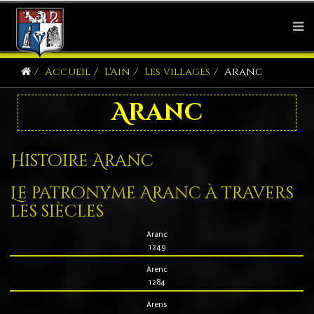
Accueil
L'Ain
Les villages
Aranc
Aranc
Histoire Aranc
Le patronyme Aranc à travers
les siècles
Aranc
1249
Arenc
1284
Arens