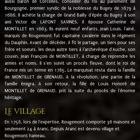
aussi baron de Corcelles, conseiller du roi au parlement de
Bourgogne, premier syndic de la noblesse du Bugey de 1679 à
1686. Il achète la charge de Grand Bailly d'épée du Bugey à son
ami Victor de LAFONT SAVINES. Il épouse Catherine de
MONTILLET en 1663. Ils eurent neuf enfants. Jean Louis, l'ainé,
marquis de Rougemont fut capitaine cavalerie dans le régiment
du Dauphin. Avant de décéder, il fit le partage, un tiers pour ses
frère et soeurs, les deux autre tiers à l'archevêque d'Auche, son
cousin, Jean François de MONTILLET, à charge de reprendre les
armes et noms. Il s'en suivit un procès fleuve, dont le roi de
France mis un terme en 1785. Le marquisat resta dans la famille
de MONTILLET de GRENAUD. A la révolution, une partie de la
famille émigra. A son retour, la fille de Louis Honoré de
MONTILLET de GRENAUD, prit la suite du procès de l'énorme
héritage.
Le village
En 1758, lors de l'expertise, Rougemont comporte 36 maisons et
seulement 24 à Aranc. Depuis Aranc est devenu village et
Rougemont hameau.