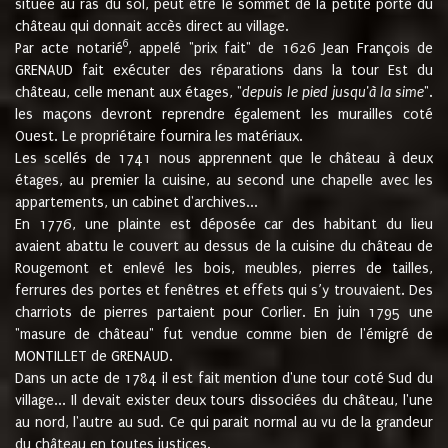
située au ras du sol, peut être le sommet de la petite porte du
château qui donnait accès direct au village.
6
Par acte notarié
, appelé "prix fait" de 1626 Jean François de
GRENAUD fait exécuter des réparations dans la tour Est du
château, celle menant aux étages, "
depuis le pied jusqu'à la sime
".
les maçons devront reprendre également les murailles coté
Ouest. Le propriétaire fournira les matériaux.
Les scellés de 1741 nous apprennent que le château à deux
étages, au premier la cuisine, au second une chapelle avec les
appartements, un cabinet d'archives...
En 1776, une plainte est déposée car des habitant du lieu
avaient abattu le couvert au dessus de la cuisine du château de
Rougemont et enlevé les bois, meubles, pierres de tailles,
ferrures des portes et fenêtres et effets qui s’y trouvaient. Des
charriots de pierres partaient pour Corlier. En juin 1795 une
"masure de château" fut vendue comme bien de l'émigré de
MONTILLET de GRENAUD.
Dans un acte de 1784 il est fait mention d'une tour coté Sud du
village... Il devait exister deux tours dissociées du château, l'une
au nord, l'autre au sud. Ce qui parait normal au vu de la grandeur
du château en toutes justices.