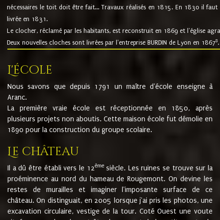
nécessaires le toit doit être fait... Travaux réalisés en 1815. En 1830 il faut
livrée en 1831.
Le clocher, réclamé par les habitants, est reconstruit en 1869 et l'église agr
8
Deux nouvelles cloches sont livrées par l'entreprise BURDIN de Lyon en 1867
.
L'école
Nous savons que depuis 1791 un maître d'école enseigne à
Aranc.
La première vraie école est réceptionnée en 1850, après
plusieurs projets non aboutis. Cette maison école fut démolie en
1890 pour la construction du groupe scolaire.
Le château
ème
Il a dû être établi vers le 12
siècle. Les ruines se trouve sur la
proéminence au nord du hameau de Rougemont. On devine les
restes de murailles et imaginer l'imposante surface de ce
château. On distinguait, en 2005 lorsque j'ai pris les photos, une
excavation circulaire, vestige de la tour. Coté Ouest une voute