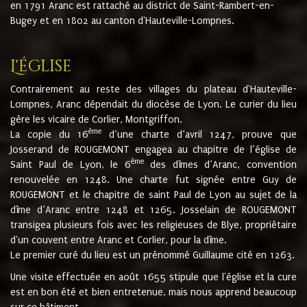
en 1791 Aranc est rattaché au district de Saint-Rambert-en-
Bugey et en 1802 au canton d'Hauteville-Lompnes.
L'église
Contrairement au reste des villages du plateau d'Hauteville-
Lompnes, Aranc dépendait du diocèse de Lyon. Le curier du lieu
gère les vicaire de Corlier, Montgriffon.
ème
La copie du 16
d’une charte d’avril 1247, prouve que
Josserand de ROUGEMONT engagea au chapitre de l’église de
ème
Saint Paul de Lyon, le 6
des dîmes d’Aranc, convention
renouvelée en 1248. Une charte fut signée entre Guy de
ROUGEMONT et le chapitre de saint Paul de Lyon au sujet de la
dîme d’Aranc entre 1248 et 1265. Josselain de ROUGEMONT
transigea plusieurs fois avec les religieuses de Blye, propriétaire
d'un couvent entre Aranc et Corlier, pour la dîme.
Le premier curé du lieu est un prénommé Guillaume cité en 1263.
Une visite effectuée en août 1655 stipule que l'église et la cure
est en bon été et bien entretenue, mais nous apprend beaucoup