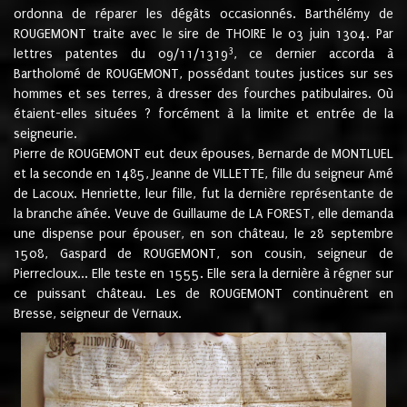
ordonna de réparer les dégâts occasionnés. Barthélémy de
ROUGEMONT traite avec le sire de THOIRE le 03 juin 1304. Par
3
lettres patentes du 09/11/1319
, ce dernier accorda à
Bartholomé de ROUGEMONT, possédant toutes justices sur ses
hommes et ses terres, à dresser des fourches patibulaires. Où
étaient-elles situées ? forcément à la limite et entrée de la
seigneurie.
Pierre de ROUGEMONT eut deux épouses, Bernarde de MONTLUEL
et la seconde en 1485, Jeanne de VILLETTE, fille du seigneur Amé
de Lacoux. Henriette, leur fille, fut la dernière représentante de
la branche aînée. Veuve de Guillaume de LA FOREST, elle demanda
une dispense pour épouser, en son château, le 28 septembre
1508, Gaspard de ROUGEMONT, son cousin, seigneur de
Pierrecloux... Elle teste en 1555. Elle sera la dernière à régner sur
ce puissant château. Les de ROUGEMONT continuèrent en
Bresse, seigneur de Vernaux.