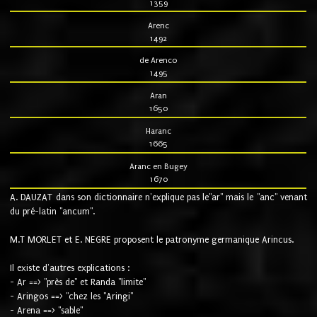
1359
Arenc
1492
de Arenco
1495
Aran
1650
Haranc
1665
Aranc en Bugey
1670
A. DAUZAT dans son dictionnaire n'explique pas le"ar" mais le "anc" venant
du pré-latin "ancum".
M.T MORLET et E. NEGRE proposent le patronyme germanique Arincus.
Il existe d'autres explications :
- Ar ==> "près de" et Randa "limite"
- Aringos ==> "chez les "Aringi"
- Arena ==> "sable"