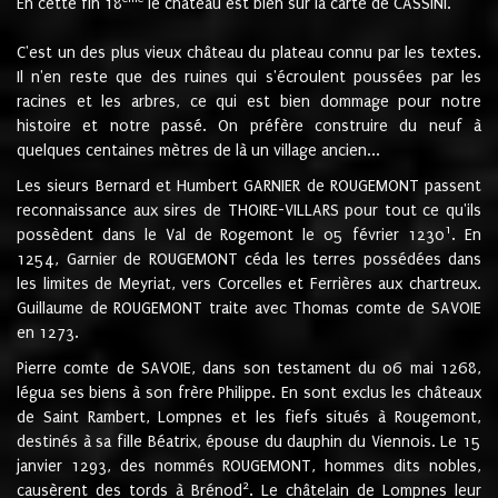
En cette fin 18
le château est bien sur la carte de CASSINI.
C'est un des plus vieux château du plateau connu par les textes.
Il n'en reste que des ruines qui s'écroulent poussées par les
racines et les arbres, ce qui est bien dommage pour notre
histoire et notre passé. On préfère construire du neuf à
quelques centaines mètres de là un village ancien...
Les sieurs Bernard et Humbert GARNIER de ROUGEMONT passent
reconnaissance aux sires de THOIRE-VILLARS pour tout ce qu'ils
1
possèdent dans le Val de Rogemont le 05 février 1230
. En
1254, Garnier de ROUGEMONT céda les terres possédées dans
les limites de Meyriat, vers Corcelles et Ferrières aux chartreux.
Guillaume de ROUGEMONT traite avec Thomas comte de SAVOIE
en 1273.
Pierre comte de SAVOIE, dans son testament du 06 mai 1268,
légua ses biens à son frère Philippe. En sont exclus les châteaux
de Saint Rambert, Lompnes et les fiefs situés à Rougemont,
destinés à sa fille Béatrix, épouse du dauphin du Viennois. Le 15
janvier 1293, des nommés ROUGEMONT, hommes dits nobles,
2
causèrent des tords à Brénod
. Le châtelain de Lompnes leur