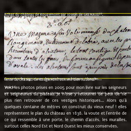
10
Achat du château de Rougemont par Joseph de GRENAUD
.
"l'an mil six cent soixante treze le ving neuvième jour du mois de novemb
nommé fut présent Messire Claude Guillaume de Moyriat chevalier baron de 
vend, purement simplement et irrevocablement a monseigneur monsieur Jose
et chavannes conseiller du roy au parlement de Bourgogne, present et accept
que le dit seigneur Baron de la Vellière a sur ses hommes, indivisables et fi
de la Velliere tout ainsi et comme le dit seigneur Baron et ses hauteurs e
présent......"
suivent les rentes, donation des terriers, etc... au prix de 880 livre louis d'or
Ci contre les signatures des vendeurs, acheteurs, témoins....
9.
vente du château de Rougemont comme bien national
Voici les photos prises en 2005 pour mon livre sur les seigneurs
"3ème lot
une mazure assez volumineuse du chateau de Rougemond, entierement delabré, avec près et hermitur
et seigneuries du plateau. Je n'ose y retourner de peur de ne
plus rien retrouver de ces vestiges historiques... Alors qu'à
quelques centaine de mètres on construit du vieux neuf ! elles
représentent le plan du château en 1838, la voute et l'entrée de
ce qui ressemble à une porte, le chemin d'accès, les murailles,
surtout celles Nord Est et Nord Ouest les mieux conservées.