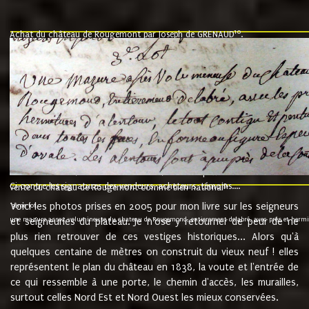
10
Achat du château de Rougemont par Joseph de GRENAUD
.
"l'an mil six cent soixante treze le ving neuvième jour du mois de novemb
nommé fut présent Messire Claude Guillaume de Moyriat chevalier baron de 
vend, purement simplement et irrevocablement a monseigneur monsieur Jose
et chavannes conseiller du roy au parlement de Bourgogne, present et accept
que le dit seigneur Baron de la Vellière a sur ses hommes, indivisables et fi
de la Velliere tout ainsi et comme le dit seigneur Baron et ses hauteurs e
présent......"
suivent les rentes, donation des terriers, etc... au prix de 880 livre louis d'or
Ci contre les signatures des vendeurs, acheteurs, témoins....
9.
vente du château de Rougemont comme bien national
Voici les photos prises en 2005 pour mon livre sur les seigneurs
"3ème lot
une mazure assez volumineuse du chateau de Rougemond, entierement delabré, avec près et hermitur
et seigneuries du plateau. Je n'ose y retourner de peur de ne
plus rien retrouver de ces vestiges historiques... Alors qu'à
quelques centaine de mètres on construit du vieux neuf ! elles
représentent le plan du château en 1838, la voute et l'entrée de
ce qui ressemble à une porte, le chemin d'accès, les murailles,
surtout celles Nord Est et Nord Ouest les mieux conservées.