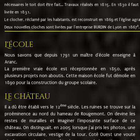
nécessaires le toit doit être fait... Travaux réalisés en 1815. En 1830 il faut
livrée en 1831.
Le clocher, réclamé par les habitants, est reconstruit en 1869 et l'église agr
8
Deux nouvelles cloches sont livrées par l'entreprise BURDIN de Lyon en 1867
.
L'école
Nous savons que depuis 1791 un maître d'école enseigne à
Aranc.
La première vraie école est réceptionnée en 1850, après
plusieurs projets non aboutis. Cette maison école fut démolie en
1890 pour la construction du groupe scolaire.
Le château
ème
Il a dû être établi vers le 12
siècle. Les ruines se trouve sur la
proéminence au nord du hameau de Rougemont. On devine les
restes de murailles et imaginer l'imposante surface de ce
château. On distinguait, en 2005 lorsque j'ai pris les photos, une
excavation circulaire, vestige de la tour. Coté Ouest une voute