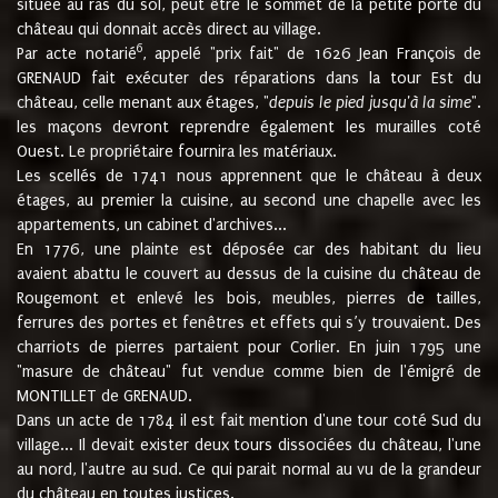
située au ras du sol, peut être le sommet de la petite porte du
château qui donnait accès direct au village.
6
Par acte notarié
, appelé "prix fait" de 1626 Jean François de
GRENAUD fait exécuter des réparations dans la tour Est du
château, celle menant aux étages, "
depuis le pied jusqu'à la sime
".
les maçons devront reprendre également les murailles coté
Ouest. Le propriétaire fournira les matériaux.
Les scellés de 1741 nous apprennent que le château à deux
étages, au premier la cuisine, au second une chapelle avec les
appartements, un cabinet d'archives...
En 1776, une plainte est déposée car des habitant du lieu
avaient abattu le couvert au dessus de la cuisine du château de
Rougemont et enlevé les bois, meubles, pierres de tailles,
ferrures des portes et fenêtres et effets qui s’y trouvaient. Des
charriots de pierres partaient pour Corlier. En juin 1795 une
"masure de château" fut vendue comme bien de l'émigré de
MONTILLET de GRENAUD.
Dans un acte de 1784 il est fait mention d'une tour coté Sud du
village... Il devait exister deux tours dissociées du château, l'une
au nord, l'autre au sud. Ce qui parait normal au vu de la grandeur
du château en toutes justices.