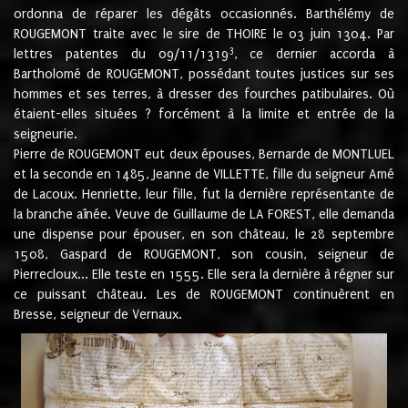
ordonna de réparer les dégâts occasionnés. Barthélémy de
ROUGEMONT traite avec le sire de THOIRE le 03 juin 1304. Par
3
lettres patentes du 09/11/1319
, ce dernier accorda à
Bartholomé de ROUGEMONT, possédant toutes justices sur ses
hommes et ses terres, à dresser des fourches patibulaires. Où
étaient-elles situées ? forcément à la limite et entrée de la
seigneurie.
Pierre de ROUGEMONT eut deux épouses, Bernarde de MONTLUEL
et la seconde en 1485, Jeanne de VILLETTE, fille du seigneur Amé
de Lacoux. Henriette, leur fille, fut la dernière représentante de
la branche aînée. Veuve de Guillaume de LA FOREST, elle demanda
une dispense pour épouser, en son château, le 28 septembre
1508, Gaspard de ROUGEMONT, son cousin, seigneur de
Pierrecloux... Elle teste en 1555. Elle sera la dernière à régner sur
ce puissant château. Les de ROUGEMONT continuèrent en
Bresse, seigneur de Vernaux.