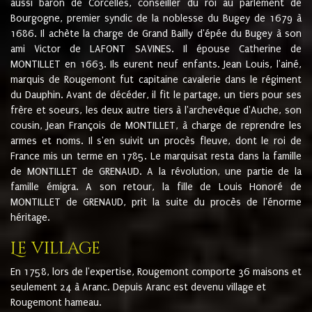
aussi baron de Corcelles, conseiller du roi au parlement de
Bourgogne, premier syndic de la noblesse du Bugey de 1679 à
1686. Il achète la charge de Grand Bailly d'épée du Bugey à son
ami Victor de LAFONT SAVINES. Il épouse Catherine de
MONTILLET en 1663. Ils eurent neuf enfants. Jean Louis, l'ainé,
marquis de Rougemont fut capitaine cavalerie dans le régiment
du Dauphin. Avant de décéder, il fit le partage, un tiers pour ses
frère et soeurs, les deux autre tiers à l'archevêque d'Auche, son
cousin, Jean François de MONTILLET, à charge de reprendre les
armes et noms. Il s'en suivit un procès fleuve, dont le roi de
France mis un terme en 1785. Le marquisat resta dans la famille
de MONTILLET de GRENAUD. A la révolution, une partie de la
famille émigra. A son retour, la fille de Louis Honoré de
MONTILLET de GRENAUD, prit la suite du procès de l'énorme
héritage.
Le village
En 1758, lors de l'expertise, Rougemont comporte 36 maisons et
seulement 24 à Aranc. Depuis Aranc est devenu village et
Rougemont hameau.