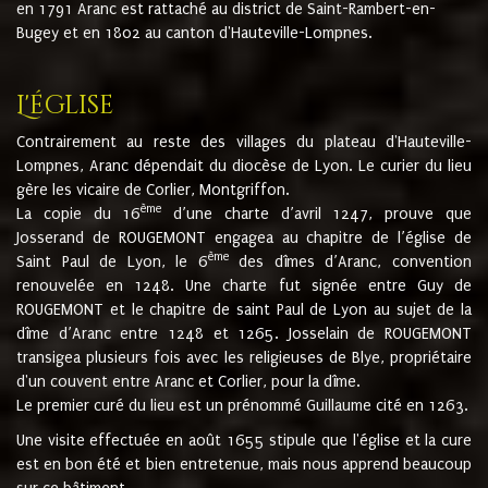
en 1791 Aranc est rattaché au district de Saint-Rambert-en-
Bugey et en 1802 au canton d'Hauteville-Lompnes.
L'église
Contrairement au reste des villages du plateau d'Hauteville-
Lompnes, Aranc dépendait du diocèse de Lyon. Le curier du lieu
gère les vicaire de Corlier, Montgriffon.
ème
La copie du 16
d’une charte d’avril 1247, prouve que
Josserand de ROUGEMONT engagea au chapitre de l’église de
ème
Saint Paul de Lyon, le 6
des dîmes d’Aranc, convention
renouvelée en 1248. Une charte fut signée entre Guy de
ROUGEMONT et le chapitre de saint Paul de Lyon au sujet de la
dîme d’Aranc entre 1248 et 1265. Josselain de ROUGEMONT
transigea plusieurs fois avec les religieuses de Blye, propriétaire
d'un couvent entre Aranc et Corlier, pour la dîme.
Le premier curé du lieu est un prénommé Guillaume cité en 1263.
Une visite effectuée en août 1655 stipule que l'église et la cure
est en bon été et bien entretenue, mais nous apprend beaucoup