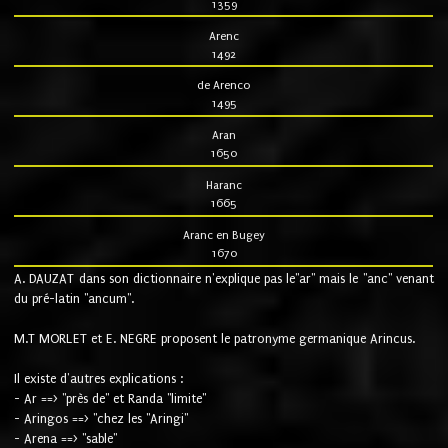
1359
Arenc
1492
de Arenco
1495
Aran
1650
Haranc
1665
Aranc en Bugey
1670
A. DAUZAT dans son dictionnaire n'explique pas le"ar" mais le "anc" venant
du pré-latin "ancum".
M.T MORLET et E. NEGRE proposent le patronyme germanique Arincus.
Il existe d'autres explications :
- Ar ==> "près de" et Randa "limite"
- Aringos ==> "chez les "Aringi"
- Arena ==> "sable"