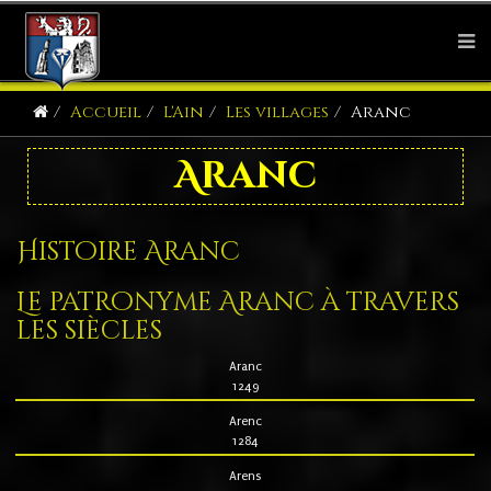
Accueil
L'Ain
Les villages
Aranc
Aranc
Histoire Aranc
Le patronyme Aranc à travers
les siècles
Aranc
1249
Arenc
1284
Arens