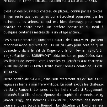
En cette fin 18
le château est bien sur la carte de CASSINI.
C'est un des plus vieux château du plateau connu par les textes.
Il n'en reste que des ruines qui s'écroulent poussées par les
racines et les arbres, ce qui est bien dommage pour notre
histoire et notre passé. On préfère construire du neuf à
quelques centaines mètres de là un village ancien...
Les sieurs Bernard et Humbert GARNIER de ROUGEMONT passent
reconnaissance aux sires de THOIRE-VILLARS pour tout ce qu'ils
1
possèdent dans le Val de Rogemont le 05 février 1230
. En
1254, Garnier de ROUGEMONT céda les terres possédées dans
les limites de Meyriat, vers Corcelles et Ferrières aux chartreux.
Guillaume de ROUGEMONT traite avec Thomas comte de SAVOIE
en 1273.
Pierre comte de SAVOIE, dans son testament du 06 mai 1268,
légua ses biens à son frère Philippe. En sont exclus les châteaux
de Saint Rambert, Lompnes et les fiefs situés à Rougemont,
destinés à sa fille Béatrix, épouse du dauphin du Viennois. Le 15
janvier 1293, des nommés ROUGEMONT, hommes dits nobles,
2
causèrent des tords à Brénod
. Le châtelain de Lompnes leur