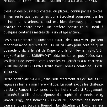
En cette fin 18
le château est bien sur la carte de CASSINI.
C'est un des plus vieux château du plateau connu par les textes.
Il n'en reste que des ruines qui s'écroulent poussées par les
racines et les arbres, ce qui est bien dommage pour notre
histoire et notre passé. On préfère construire du neuf à
quelques centaines mètres de là un village ancien...
Les sieurs Bernard et Humbert GARNIER de ROUGEMONT passent
reconnaissance aux sires de THOIRE-VILLARS pour tout ce qu'ils
1
possèdent dans le Val de Rogemont le 05 février 1230
. En
1254, Garnier de ROUGEMONT céda les terres possédées dans
les limites de Meyriat, vers Corcelles et Ferrières aux chartreux.
Guillaume de ROUGEMONT traite avec Thomas comte de SAVOIE
en 1273.
Pierre comte de SAVOIE, dans son testament du 06 mai 1268,
légua ses biens à son frère Philippe. En sont exclus les châteaux
de Saint Rambert, Lompnes et les fiefs situés à Rougemont,
destinés à sa fille Béatrix, épouse du dauphin du Viennois. Le 15
janvier 1293, des nommés ROUGEMONT, hommes dits nobles,
2
causèrent des tords à Brénod
. Le châtelain de Lompnes leur