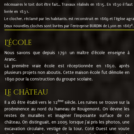
nécessaires le toit doit être fait... Travaux réalisés en 1815. En 1830 il faut
livrée en 1831.
Le clocher, réclamé par les habitants, est reconstruit en 1869 et l'église agr
8
Deux nouvelles cloches sont livrées par l'entreprise BURDIN de Lyon en 1867
.
L'école
Nous savons que depuis 1791 un maître d'école enseigne à
Aranc.
La première vraie école est réceptionnée en 1850, après
plusieurs projets non aboutis. Cette maison école fut démolie en
1890 pour la construction du groupe scolaire.
Le château
ème
Il a dû être établi vers le 12
siècle. Les ruines se trouve sur la
proéminence au nord du hameau de Rougemont. On devine les
restes de murailles et imaginer l'imposante surface de ce
château. On distinguait, en 2005 lorsque j'ai pris les photos, une
excavation circulaire, vestige de la tour. Coté Ouest une voute