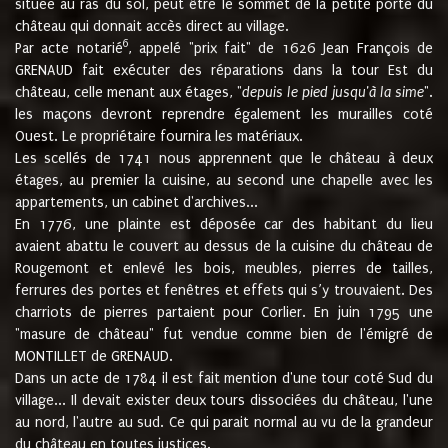
située au ras du sol, peut être le sommet de la petite porte du
château qui donnait accès direct au village.
6
Par acte notarié
, appelé "prix fait" de 1626 Jean François de
GRENAUD fait exécuter des réparations dans la tour Est du
château, celle menant aux étages, "
depuis le pied jusqu'à la sime
".
les maçons devront reprendre également les murailles coté
Ouest. Le propriétaire fournira les matériaux.
Les scellés de 1741 nous apprennent que le château à deux
étages, au premier la cuisine, au second une chapelle avec les
appartements, un cabinet d'archives...
En 1776, une plainte est déposée car des habitant du lieu
avaient abattu le couvert au dessus de la cuisine du château de
Rougemont et enlevé les bois, meubles, pierres de tailles,
ferrures des portes et fenêtres et effets qui s’y trouvaient. Des
charriots de pierres partaient pour Corlier. En juin 1795 une
"masure de château" fut vendue comme bien de l'émigré de
MONTILLET de GRENAUD.
Dans un acte de 1784 il est fait mention d'une tour coté Sud du
village... Il devait exister deux tours dissociées du château, l'une
au nord, l'autre au sud. Ce qui parait normal au vu de la grandeur
du château en toutes justices.