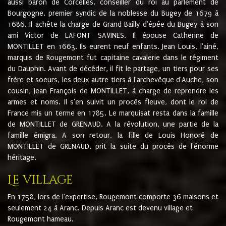
aussi baron de Corcelles, conseiller du roi au parlement de
Bourgogne, premier syndic de la noblesse du Bugey de 1679 à
1686. Il achète la charge de Grand Bailly d'épée du Bugey à son
ami Victor de LAFONT SAVINES. Il épouse Catherine de
MONTILLET en 1663. Ils eurent neuf enfants. Jean Louis, l'ainé,
marquis de Rougemont fut capitaine cavalerie dans le régiment
du Dauphin. Avant de décéder, il fit le partage, un tiers pour ses
frère et soeurs, les deux autre tiers à l'archevêque d'Auche, son
cousin, Jean François de MONTILLET, à charge de reprendre les
armes et noms. Il s'en suivit un procès fleuve, dont le roi de
France mis un terme en 1785. Le marquisat resta dans la famille
de MONTILLET de GRENAUD. A la révolution, une partie de la
famille émigra. A son retour, la fille de Louis Honoré de
MONTILLET de GRENAUD, prit la suite du procès de l'énorme
héritage.
Le village
En 1758, lors de l'expertise, Rougemont comporte 36 maisons et
seulement 24 à Aranc. Depuis Aranc est devenu village et
Rougemont hameau.