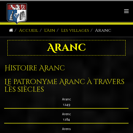
Accueil
L'Ain
Les villages
Aranc
Aranc
Histoire Aranc
Le patronyme Aranc à travers
les siècles
Aranc
1249
Arenc
1284
Arens