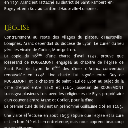
en 1791 Aranc est rattaché au district de Saint-Rambert-en-
Bugey et en 1802 au canton d'Hauteville-Lompnes.
L'église
Contrairement au reste des villages du plateau d'Hauteville-
Lompnes, Aranc dépendait du diocèse de Lyon. Le curier du lieu
gère les vicaire de Corlier, Montgriffon.
ème
La copie du 16
d’une charte d’avril 1247, prouve que
Josserand de ROUGEMONT engagea au chapitre de l’église de
ème
Saint Paul de Lyon, le 6
des dîmes d’Aranc, convention
renouvelée en 1248. Une charte fut signée entre Guy de
ROUGEMONT et le chapitre de saint Paul de Lyon au sujet de la
dîme d’Aranc entre 1248 et 1265. Josselain de ROUGEMONT
transigea plusieurs fois avec les religieuses de Blye, propriétaire
d'un couvent entre Aranc et Corlier, pour la dîme.
Le premier curé du lieu est un prénommé Guillaume cité en 1263.
Une visite effectuée en août 1655 stipule que l'église et la cure
est en bon été et bien entretenue, mais nous apprend beaucoup