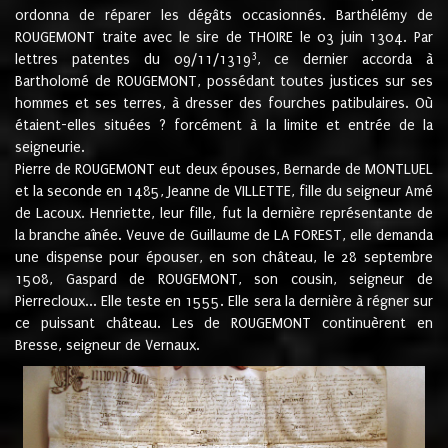
ordonna de réparer les dégâts occasionnés. Barthélémy de
ROUGEMONT traite avec le sire de THOIRE le 03 juin 1304. Par
3
lettres patentes du 09/11/1319
, ce dernier accorda à
Bartholomé de ROUGEMONT, possédant toutes justices sur ses
hommes et ses terres, à dresser des fourches patibulaires. Où
étaient-elles situées ? forcément à la limite et entrée de la
seigneurie.
Pierre de ROUGEMONT eut deux épouses, Bernarde de MONTLUEL
et la seconde en 1485, Jeanne de VILLETTE, fille du seigneur Amé
de Lacoux. Henriette, leur fille, fut la dernière représentante de
la branche aînée. Veuve de Guillaume de LA FOREST, elle demanda
une dispense pour épouser, en son château, le 28 septembre
1508, Gaspard de ROUGEMONT, son cousin, seigneur de
Pierrecloux... Elle teste en 1555. Elle sera la dernière à régner sur
ce puissant château. Les de ROUGEMONT continuèrent en
Bresse, seigneur de Vernaux.