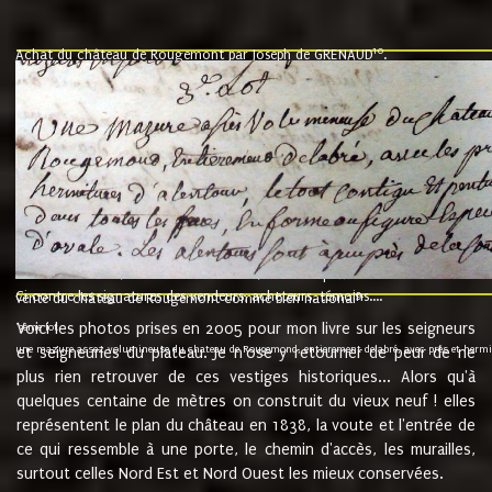
10
Achat du château de Rougemont par Joseph de GRENAUD
.
"l'an mil six cent soixante treze le ving neuvième jour du mois de novemb
nommé fut présent Messire Claude Guillaume de Moyriat chevalier baron de 
vend, purement simplement et irrevocablement a monseigneur monsieur Jose
et chavannes conseiller du roy au parlement de Bourgogne, present et accept
que le dit seigneur Baron de la Vellière a sur ses hommes, indivisables et fi
de la Velliere tout ainsi et comme le dit seigneur Baron et ses hauteurs e
présent......"
suivent les rentes, donation des terriers, etc... au prix de 880 livre louis d'or
Ci contre les signatures des vendeurs, acheteurs, témoins....
9.
vente du château de Rougemont comme bien national
Voici les photos prises en 2005 pour mon livre sur les seigneurs
"3ème lot
une mazure assez volumineuse du chateau de Rougemond, entierement delabré, avec près et hermitur
et seigneuries du plateau. Je n'ose y retourner de peur de ne
plus rien retrouver de ces vestiges historiques... Alors qu'à
quelques centaine de mètres on construit du vieux neuf ! elles
représentent le plan du château en 1838, la voute et l'entrée de
ce qui ressemble à une porte, le chemin d'accès, les murailles,
surtout celles Nord Est et Nord Ouest les mieux conservées.