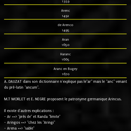
1359
Arenc
1492
de Arenco
1495
Aran
1650
Haranc
1665
Aranc en Bugey
1670
A. DAUZAT dans son dictionnaire n'explique pas le"ar" mais le "anc" venant
du pré-latin "ancum".
M.T MORLET et E. NEGRE proposent le patronyme germanique Arincus.
Il existe d'autres explications :
- Ar ==> "près de" et Randa "limite"
- Aringos ==> "chez les "Aringi"
- Arena ==> "sable"