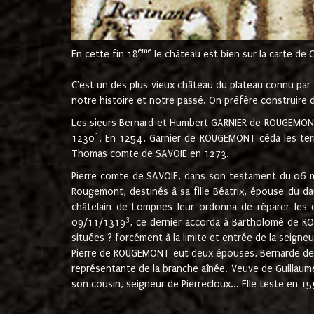
ème
En cette fin 18
le château est bien sur la carte de 
C'est un des plus vieux château du plateau connu par l
notre histoire et notre passé. On préfère construire d
Les sieurs Bernard et Humbert GARNIER de ROUGEMONT 
1
1230
. En 1254, Garnier de ROUGEMONT céda les terr
Thomas comte de SAVOIE en 1273.
Pierre comte de SAVOIE, dans son testament du 06 mai
Rougemont, destinés à sa fille Béatrix, épouse du 
châtelain de Lompnes leur ordonna de réparer les 
3
09/11/1319
, ce dernier accorda à Bartholomé de RO
situées ? forcément à la limite et entrée de la seigneu
Pierre de ROUGEMONT eut deux épouses, Bernarde de MO
représentante de la branche aînée. Veuve de Guilla
son cousin, seigneur de Pierrecloux... Elle teste en 