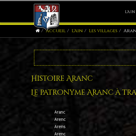
L'AIN
Accueil
L'Ain
Les villages
Ara
Histoire Aranc
Le patronyme Aranc à trav
Aranc
Arenc
Arens
Arenc