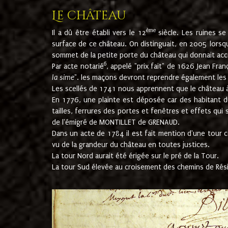
Le château
ème
Il a dû être établi vers le 12
siècle. Les ruines s
surface de ce château. On distinguait, en 2005 lorsque
sommet de la petite porte du château qui donnait accès
6
Par acte notarié
, appelé "prix fait" de 1626 Jean Fra
la sime
". les maçons devront reprendre également les m
Les scellés de 1741 nous apprennent que le château à 
En 1776, une plainte est déposée car des habitant d
tailles, ferrures des portes et fenêtres et effets qui
de l'émigré de MONTILLET de GRENAUD.
Dans un acte de 1784 il est fait mention d'une tour co
vu de la grandeur du château en toutes justices.
La tour Nord aurait été érigée sur le pré de la Tour.
La tour Sud élevée au croisement des chemins de Rés