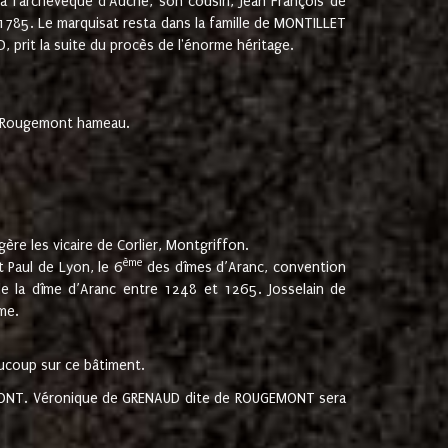
 à l'archevêque d'Auche, son cousin, Jean François de
 1785. Le marquisat resta dans la famille de MONTILLET
, prit la suite du procès de l'énorme héritage.
et Rougemont hameau.
ère les vicaire de Corlier, Montgriffon.
ème
 Paul de Lyon, le 6
des dîmes d’Aranc, convention
e la dîme d’Aranc entre 1248 et 1265. Josselain de
me.
aucoup sur ce bâtiment.
UGEMONT. Véronique de GRENAUD dite de ROUGEMONT sera