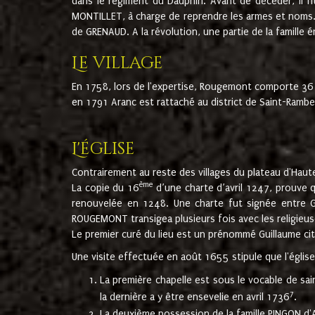
dans le régiment du Dauphin. Avant de décéder, il fi
MONTILLET, à charge de reprendre les armes et noms. I
de GRENAUD. A la révolution, une partie de la famille 
Le village
En 1758, lors de l'expertise, Rougemont comporte 36
en 1791 Aranc est rattaché au district de Saint-Ram
L'église
Contrairement au reste des villages du plateau d'Haute
ème
La copie du 16
d’une charte d’avril 1247, prouve 
renouvelée en 1248. Une charte fut signée entre G
ROUGEMONT transigea plusieurs fois avec les religieuse
Le premier curé du lieu est un prénommé Guillaume ci
Une visite effectuée en août 1655 stipule que l'églis
La première chapelle est sous le vocable de s
7
la dernière a y être ensevelie en avril 1736
.
La deuxième possession de la famille PINGON d'A