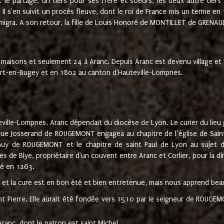
t le partage, un tiers pour ses frère et soeurs, les deux autre tiers
l s'en suivit un procès fleuve, dont le roi de France mis un terme en
émigra. A son retour, la fille de Louis Honoré de MONTILLET de GRENAUD
 maisons et seulement 24 à Aranc. Depuis Aranc est devenu village 
bert-en-Bugey et en 1802 au canton d'Hauteville-Lompnes.
ville-Lompnes, Aranc dépendait du diocèse de Lyon. Le curier du lieu g
que Josserand de ROUGEMONT engagea au chapitre de l’église de Saint
uy de ROUGEMONT et le chapitre de saint Paul de Lyon au sujet d
s de Blye, propriétaire d'un couvent entre Aranc et Corlier, pour la dî
té en 1263.
e et la cure est en bon été et bien entretenue, mais nous apprend be
aint Pierre. Elle aurait été fondée vers 1510 par le seigneur de RO
ranc, dont le patron est saint Michel.