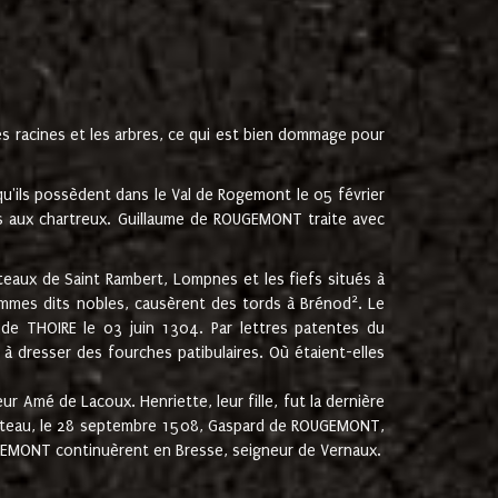
les racines et les arbres, ce qui est bien dommage pour
'ils possèdent dans le Val de Rogemont le 05 février
es aux chartreux. Guillaume de ROUGEMONT traite avec
teaux de Saint Rambert, Lompnes et les fiefs situés à
2
mmes dits nobles, causèrent des tords à Brénod
. Le
de THOIRE le 03 juin 1304. Par lettres patentes du
 dresser des fourches patibulaires. Où étaient-elles
Amé de Lacoux. Henriette, leur fille, fut la dernière
hâteau, le 28 septembre 1508, Gaspard de ROUGEMONT,
ROUGEMONT continuèrent en Bresse, seigneur de Vernaux.