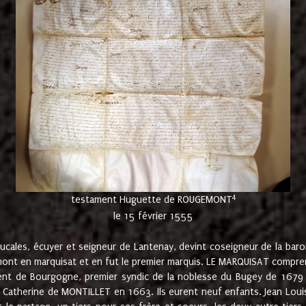
4
testament Huguette de ROUGEMONT
le 15 février 1555
cales, écuyer et seigneur de Lantenay, devint coseigneur de la bar
ont en marquisat et en fut le premier marquis. LE MARQUISAT comprenait
ement de Bourgogne, premier syndic de la noblesse du Bugey de 1679 à
Catherine de MONTILLET en 1663. Ils eurent neuf enfants. Jean Louis,