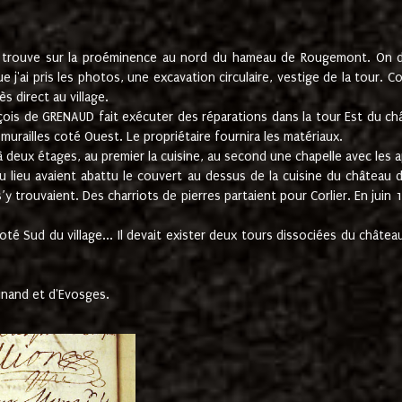
e trouve sur la proéminence au nord du hameau de Rougemont. On dev
 j'ai pris les photos, une excavation circulaire, vestige de la tour. 
 direct au village.
nçois de GRENAUD fait exécuter des réparations dans la tour Est du ch
urailles coté Ouest. Le propriétaire fournira les matériaux.
deux étages, au premier la cuisine, au second une chapelle avec les a
u lieu avaient abattu le couvert au dessus de la cuisine du château 
 s’y trouvaient. Des charriots de pierres partaient pour Corlier. En 
té Sud du village... Il devait exister deux tours dissociées du château,
inand et d'Evosges.