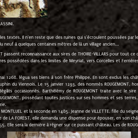
CASSINI.
es textes. Il n'en reste que des ruines qui s'écroulent poussées par 
u neuf à quelques centaines mètres de là un village ancien...
passent reconnaissance aux sires de THOIRE-VILLARS pour tout ce qu
es possédées dans les limites de Meyriat, vers Corcelles et Ferrièr
 1268, légua ses biens à son frère Philippe. En sont exclus les châ
dauphin du Viennois. Le 15 janvier 1293, des nommés ROUGEMONT, ho
dégâts occasionnés. Barthélémy de ROUGEMONT traite avec le sire 
UGEMONT, possédant toutes justices sur ses hommes et ses terres, à
rie.
NTLUEL et la seconde en 1485, Jeanne de VILLETTE, fille du seigneur 
ume de LA FOREST, elle demanda une dispense pour épouser, en son c
1555. Elle sera la dernière à régner sur ce puissant château. Les de 