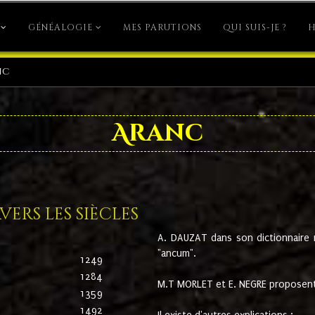
GÉNÉALOGIE
MES PARUTIONS
QUI SUIS-JE ?
H
nc
Aranc
ers les siècles
A. DAUZAT dans son dictionnaire n'
"ancum".
1249
1284
M.T MORLET et E. NEGRE proposent
1359
1492