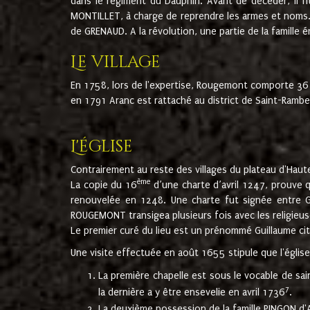
dans le régiment du Dauphin. Avant de décéder, il fi
MONTILLET, à charge de reprendre les armes et noms. I
de GRENAUD. A la révolution, une partie de la famille 
Le village
En 1758, lors de l'expertise, Rougemont comporte 36
en 1791 Aranc est rattaché au district de Saint-Ram
L'église
Contrairement au reste des villages du plateau d'Haute
ème
La copie du 16
d’une charte d’avril 1247, prouve 
renouvelée en 1248. Une charte fut signée entre G
ROUGEMONT transigea plusieurs fois avec les religieuse
Le premier curé du lieu est un prénommé Guillaume ci
Une visite effectuée en août 1655 stipule que l'églis
La première chapelle est sous le vocable de s
7
la dernière a y être ensevelie en avril 1736
.
La deuxième possession de la famille PINGON d'A