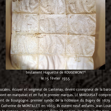
4
testament Huguette de ROUGEMONT
le 15 février 1555
cales, écuyer et seigneur de Lantenay, devint coseigneur de la bar
ont en marquisat et en fut le premier marquis. LE MARQUISAT comprenait
ement de Bourgogne, premier syndic de la noblesse du Bugey de 1679 à
Catherine de MONTILLET en 1663. Ils eurent neuf enfants. Jean Louis,