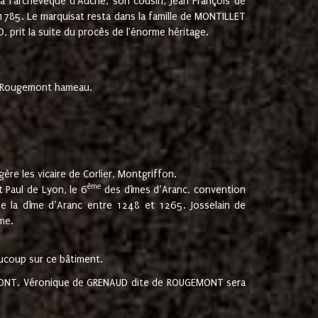
 à l'archevêque d'Auche, son cousin, Jean François de
 1785. Le marquisat resta dans la famille de MONTILLET
, prit la suite du procès de l'énorme héritage.
et Rougemont hameau.
ère les vicaire de Corlier, Montgriffon.
ème
 Paul de Lyon, le 6
des dîmes d’Aranc, convention
e la dîme d’Aranc entre 1248 et 1265. Josselain de
me.
aucoup sur ce bâtiment.
UGEMONT. Véronique de GRENAUD dite de ROUGEMONT sera