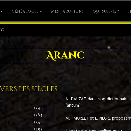
GÉNÉALOGIE
MES PARUTIONS
QUI SUIS-JE ?
H
nc
Aranc
ers les siècles
A. DAUZAT dans son dictionnaire n'
"ancum".
1249
1284
M.T MORLET et E. NEGRE proposent
1359
1492