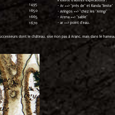
Il existe d'autres explications :
1495
- Ar ==> "près de" et Randa "limite"
1650
- Aringos ==> "chez les "Aringi"
1665
- Arena ==> "sable"
- ar ==> point d'eau.
1670
cesseurs dont le château, sise non pas à Aranc, mais dans le hameau 