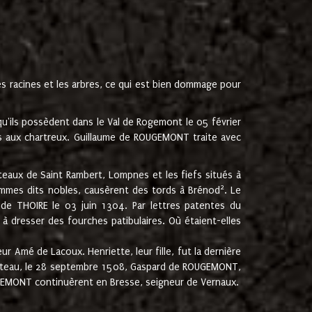
les racines et les arbres, ce qui est bien dommage pour
'ils possèdent dans le Val de Rogemont le 05 février
es aux chartreux. Guillaume de ROUGEMONT traite avec
teaux de Saint Rambert, Lompnes et les fiefs situés à
2
mmes dits nobles, causèrent des tords à Brénod
. Le
de THOIRE le 03 juin 1304. Par lettres patentes du
 dresser des fourches patibulaires. Où étaient-elles
Amé de Lacoux. Henriette, leur fille, fut la dernière
hâteau, le 28 septembre 1508, Gaspard de ROUGEMONT,
ROUGEMONT continuèrent en Bresse, seigneur de Vernaux.