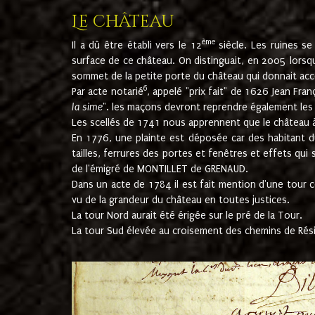
Le château
ème
Il a dû être établi vers le 12
siècle. Les ruines s
surface de ce château. On distinguait, en 2005 lorsque
sommet de la petite porte du château qui donnait accès
6
Par acte notarié
, appelé "prix fait" de 1626 Jean Fra
la sime
". les maçons devront reprendre également les m
Les scellés de 1741 nous apprennent que le château à 
En 1776, une plainte est déposée car des habitant d
tailles, ferrures des portes et fenêtres et effets qui
de l'émigré de MONTILLET de GRENAUD.
Dans un acte de 1784 il est fait mention d'une tour co
vu de la grandeur du château en toutes justices.
La tour Nord aurait été érigée sur le pré de la Tour.
La tour Sud élevée au croisement des chemins de Rés