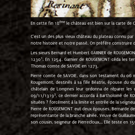
ème
En cette fin 18
le château est bien sur la carte de 
C'est un des plus vieux château du plateau connu par l
notre histoire et notre passé. On préfère construire d
Les sieurs Bernard et Humbert GARNIER de ROUGEMONT 
1
1230
. En 1254, Garnier de ROUGEMONT céda les terr
Thomas comte de SAVOIE en 1273.
Pierre comte de SAVOIE, dans son testament du 06 mai
Rougemont, destinés à sa fille Béatrix, épouse du 
châtelain de Lompnes leur ordonna de réparer les 
3
09/11/1319
, ce dernier accorda à Bartholomé de RO
situées ? forcément à la limite et entrée de la seigneu
Pierre de ROUGEMONT eut deux épouses, Bernarde de MO
représentante de la branche aînée. Veuve de Guilla
son cousin, seigneur de Pierrecloux... Elle teste en 