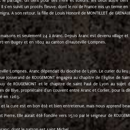
t le partage, un tiers pour ses frère et soeurs, les deux autre tiers
l s'en suivit un procès fleuve, dont le roi de France mis un terme en
émigra. A son retour, la fille de Louis Honoré de MONTILLET de GRENAUD
 maisons et seulement 24 à Aranc. Depuis Aranc est devenu village 
bert-en-Bugey et en 1802 au canton d'Hauteville-Lompnes.
ville-Lompnes, Aranc dépendait du diocèse de Lyon. Le curier du lieu g
que Josserand de ROUGEMONT engagea au chapitre de l’église de Saint
uy de ROUGEMONT et le chapitre de saint Paul de Lyon au sujet d
s de Blye, propriétaire d'un couvent entre Aranc et Corlier, pour la dî
té en 1263.
e et la cure est en bon été et bien entretenue, mais nous apprend be
aint Pierre. Elle aurait été fondée vers 1510 par le seigneur de RO
ranc, dont le patron est saint Michel.