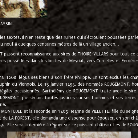
CASSINI.
es textes. Il n'en reste que des ruines qui s'écroulent poussées par 
u neuf à quelques centaines mètres de là un village ancien...
passent reconnaissance aux sires de THOIRE-VILLARS pour tout ce qu
es possédées dans les limites de Meyriat, vers Corcelles et Ferrièr
 1268, légua ses biens à son frère Philippe. En sont exclus les châ
dauphin du Viennois. Le 15 janvier 1293, des nommés ROUGEMONT, ho
dégâts occasionnés. Barthélémy de ROUGEMONT traite avec le sire 
UGEMONT, possédant toutes justices sur ses hommes et ses terres, à
rie.
NTLUEL et la seconde en 1485, Jeanne de VILLETTE, fille du seigneur 
ume de LA FOREST, elle demanda une dispense pour épouser, en son c
1555. Elle sera la dernière à régner sur ce puissant château. Les de 