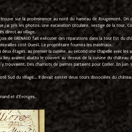
e trouve sur la proéminence au nord du hameau de Rougemont. On dev
 j'ai pris les photos, une excavation circulaire, vestige de la tour. 
 direct au village.
nçois de GRENAUD fait exécuter des réparations dans la tour Est du ch
urailles coté Ouest. Le propriétaire fournira les matériaux.
deux étages, au premier la cuisine, au second une chapelle avec les a
u lieu avaient abattu le couvert au dessus de la cuisine du château 
 s’y trouvaient. Des charriots de pierres partaient pour Corlier. En 
té Sud du village... Il devait exister deux tours dissociées du château,
inand et d'Evosges.