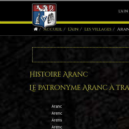
L'AIN
Accueil
L'Ain
Les villages
Ara
Histoire Aranc
Le patronyme Aranc à trav
Aranc
Arenc
Arens
Arenc