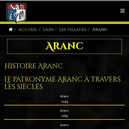
Accueil
L'Ain
Les villages
Aranc
Aranc
Histoire Aranc
Le patronyme Aranc à travers
les siècles
Aranc
1249
Arenc
1284
Arens