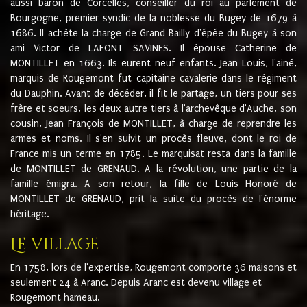
aussi baron de Corcelles, conseiller du roi au parlement de
Bourgogne, premier syndic de la noblesse du Bugey de 1679 à
1686. Il achète la charge de Grand Bailly d'épée du Bugey à son
ami Victor de LAFONT SAVINES. Il épouse Catherine de
MONTILLET en 1663. Ils eurent neuf enfants. Jean Louis, l'ainé,
marquis de Rougemont fut capitaine cavalerie dans le régiment
du Dauphin. Avant de décéder, il fit le partage, un tiers pour ses
frère et soeurs, les deux autre tiers à l'archevêque d'Auche, son
cousin, Jean François de MONTILLET, à charge de reprendre les
armes et noms. Il s'en suivit un procès fleuve, dont le roi de
France mis un terme en 1785. Le marquisat resta dans la famille
de MONTILLET de GRENAUD. A la révolution, une partie de la
famille émigra. A son retour, la fille de Louis Honoré de
MONTILLET de GRENAUD, prit la suite du procès de l'énorme
héritage.
Le village
En 1758, lors de l'expertise, Rougemont comporte 36 maisons et
seulement 24 à Aranc. Depuis Aranc est devenu village et
Rougemont hameau.