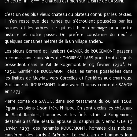
En cette fin 18
le château est bien sur la carte de CASSINI.
C'est un des plus vieux château du plateau connu par les textes.
Il n'en reste que des ruines qui s'écroulent poussées par les
racines et les arbres, ce qui est bien dommage pour notre
histoire et notre passé. On préfère construire du neuf à
quelques centaines mètres de là un village ancien...
Les sieurs Bernard et Humbert GARNIER de ROUGEMONT passent
reconnaissance aux sires de THOIRE-VILLARS pour tout ce qu'ils
1
possèdent dans le Val de Rogemont le 05 février 1230
. En
1254, Garnier de ROUGEMONT céda les terres possédées dans
les limites de Meyriat, vers Corcelles et Ferrières aux chartreux.
Guillaume de ROUGEMONT traite avec Thomas comte de SAVOIE
en 1273.
Pierre comte de SAVOIE, dans son testament du 06 mai 1268,
légua ses biens à son frère Philippe. En sont exclus les châteaux
de Saint Rambert, Lompnes et les fiefs situés à Rougemont,
destinés à sa fille Béatrix, épouse du dauphin du Viennois. Le 15
janvier 1293, des nommés ROUGEMONT, hommes dits nobles,
2
causèrent des tords à Brénod
. Le châtelain de Lompnes leur