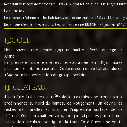
nécessaires le toit doit être fait... Travaux réalisés en 1815. En 1830 il faut
livrée en 1831.
Le clocher, réclamé par les habitants, est reconstruit en 1869 et l'église agr
8
Deux nouvelles cloches sont livrées par l'entreprise BURDIN de Lyon en 1867
.
L'école
Nous savons que depuis 1791 un maître d'école enseigne à
Aranc.
La première vraie école est réceptionnée en 1850, après
plusieurs projets non aboutis. Cette maison école fut démolie en
1890 pour la construction du groupe scolaire.
Le château
ème
Il a dû être établi vers le 12
siècle. Les ruines se trouve sur la
proéminence au nord du hameau de Rougemont. On devine les
restes de murailles et imaginer l'imposante surface de ce
château. On distinguait, en 2005 lorsque j'ai pris les photos, une
excavation circulaire, vestige de la tour. Coté Ouest une voute