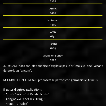
1359
Arenc
1492
de Arenco
1495
Aran
1650
Haranc
1665
Aranc en Bugey
1670
A. DAUZAT dans son dictionnaire n'explique pas le"ar" mais le "anc" venant
du pré-latin "ancum".
M.T MORLET et E. NEGRE proposent le patronyme germanique Arincus.
Il existe d'autres explications :
- Ar ==> "près de" et Randa "limite"
- Aringos ==> "chez les "Aringi"
- Arena ==> "sable"