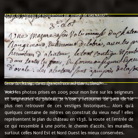
10
Achat du château de Rougemont par Joseph de GRENAUD
.
"l'an mil six cent soixante treze le ving neuvième jour du mois de novemb
nommé fut présent Messire Claude Guillaume de Moyriat chevalier baron de 
vend, purement simplement et irrevocablement a monseigneur monsieur Jose
et chavannes conseiller du roy au parlement de Bourgogne, present et accept
que le dit seigneur Baron de la Vellière a sur ses hommes, indivisables et fi
de la Velliere tout ainsi et comme le dit seigneur Baron et ses hauteurs e
présent......"
suivent les rentes, donation des terriers, etc... au prix de 880 livre louis d'or
Ci contre les signatures des vendeurs, acheteurs, témoins....
9.
vente du château de Rougemont comme bien national
Voici les photos prises en 2005 pour mon livre sur les seigneurs
"3ème lot
une mazure assez volumineuse du chateau de Rougemond, entierement delabré, avec près et hermitur
et seigneuries du plateau. Je n'ose y retourner de peur de ne
plus rien retrouver de ces vestiges historiques... Alors qu'à
quelques centaine de mètres on construit du vieux neuf ! elles
représentent le plan du château en 1838, la voute et l'entrée de
ce qui ressemble à une porte, le chemin d'accès, les murailles,
surtout celles Nord Est et Nord Ouest les mieux conservées.