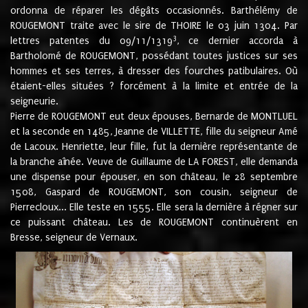
ordonna de réparer les dégâts occasionnés. Barthélémy de
ROUGEMONT traite avec le sire de THOIRE le 03 juin 1304. Par
3
lettres patentes du 09/11/1319
, ce dernier accorda à
Bartholomé de ROUGEMONT, possédant toutes justices sur ses
hommes et ses terres, à dresser des fourches patibulaires. Où
étaient-elles situées ? forcément à la limite et entrée de la
seigneurie.
Pierre de ROUGEMONT eut deux épouses, Bernarde de MONTLUEL
et la seconde en 1485, Jeanne de VILLETTE, fille du seigneur Amé
de Lacoux. Henriette, leur fille, fut la dernière représentante de
la branche aînée. Veuve de Guillaume de LA FOREST, elle demanda
une dispense pour épouser, en son château, le 28 septembre
1508, Gaspard de ROUGEMONT, son cousin, seigneur de
Pierrecloux... Elle teste en 1555. Elle sera la dernière à régner sur
ce puissant château. Les de ROUGEMONT continuèrent en
Bresse, seigneur de Vernaux.