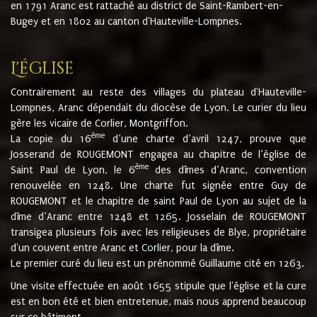
en 1791 Aranc est rattaché au district de Saint-Rambert-en-
Bugey et en 1802 au canton d'Hauteville-Lompnes.
L'église
Contrairement au reste des villages du plateau d'Hauteville-
Lompnes, Aranc dépendait du diocèse de Lyon. Le curier du lieu
gère les vicaire de Corlier, Montgriffon.
ème
La copie du 16
d’une charte d’avril 1247, prouve que
Josserand de ROUGEMONT engagea au chapitre de l’église de
ème
Saint Paul de Lyon, le 6
des dîmes d’Aranc, convention
renouvelée en 1248. Une charte fut signée entre Guy de
ROUGEMONT et le chapitre de saint Paul de Lyon au sujet de la
dîme d’Aranc entre 1248 et 1265. Josselain de ROUGEMONT
transigea plusieurs fois avec les religieuses de Blye, propriétaire
d'un couvent entre Aranc et Corlier, pour la dîme.
Le premier curé du lieu est un prénommé Guillaume cité en 1263.
Une visite effectuée en août 1655 stipule que l'église et la cure
est en bon été et bien entretenue, mais nous apprend beaucoup