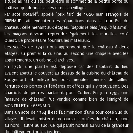
située au ras du sol, peut être le sommet de la petite porte du
château qui donnait accès direct au village.
6
Par acte notarié
, appelé "prix fait" de 1626 Jean François de
GRENAUD fait exécuter des réparations dans la tour Est du
château, celle menant aux étages, "
depuis le pied jusqu'à la sime
".
les maçons devront reprendre également les murailles coté
Ouest. Le propriétaire fournira les matériaux.
Les scellés de 1741 nous apprennent que le château à deux
étages, au premier la cuisine, au second une chapelle avec les
appartements, un cabinet d'archives...
En 1776, une plainte est déposée car des habitant du lieu
avaient abattu le couvert au dessus de la cuisine du château de
Rougemont et enlevé les bois, meubles, pierres de tailles,
ferrures des portes et fenêtres et effets qui s’y trouvaient. Des
charriots de pierres partaient pour Corlier. En juin 1795 une
"masure de château" fut vendue comme bien de l'émigré de
MONTILLET de GRENAUD.
Dans un acte de 1784 il est fait mention d'une tour coté Sud du
village... Il devait exister deux tours dissociées du château, l'une
au nord, l'autre au sud. Ce qui parait normal au vu de la grandeur
du château en toutes justices.