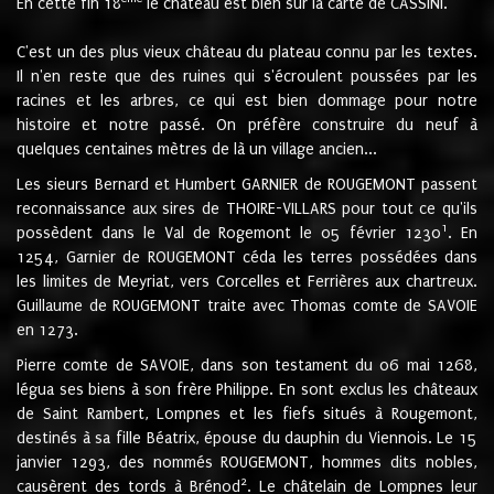
En cette fin 18
le château est bien sur la carte de CASSINI.
C'est un des plus vieux château du plateau connu par les textes.
Il n'en reste que des ruines qui s'écroulent poussées par les
racines et les arbres, ce qui est bien dommage pour notre
histoire et notre passé. On préfère construire du neuf à
quelques centaines mètres de là un village ancien...
Les sieurs Bernard et Humbert GARNIER de ROUGEMONT passent
reconnaissance aux sires de THOIRE-VILLARS pour tout ce qu'ils
1
possèdent dans le Val de Rogemont le 05 février 1230
. En
1254, Garnier de ROUGEMONT céda les terres possédées dans
les limites de Meyriat, vers Corcelles et Ferrières aux chartreux.
Guillaume de ROUGEMONT traite avec Thomas comte de SAVOIE
en 1273.
Pierre comte de SAVOIE, dans son testament du 06 mai 1268,
légua ses biens à son frère Philippe. En sont exclus les châteaux
de Saint Rambert, Lompnes et les fiefs situés à Rougemont,
destinés à sa fille Béatrix, épouse du dauphin du Viennois. Le 15
janvier 1293, des nommés ROUGEMONT, hommes dits nobles,
2
causèrent des tords à Brénod
. Le châtelain de Lompnes leur