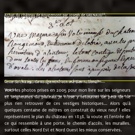
10
Achat du château de Rougemont par Joseph de GRENAUD
.
"l'an mil six cent soixante treze le ving neuvième jour du mois de novemb
nommé fut présent Messire Claude Guillaume de Moyriat chevalier baron de 
vend, purement simplement et irrevocablement a monseigneur monsieur Jose
et chavannes conseiller du roy au parlement de Bourgogne, present et accept
que le dit seigneur Baron de la Vellière a sur ses hommes, indivisables et fi
de la Velliere tout ainsi et comme le dit seigneur Baron et ses hauteurs e
présent......"
suivent les rentes, donation des terriers, etc... au prix de 880 livre louis d'or
Ci contre les signatures des vendeurs, acheteurs, témoins....
9.
vente du château de Rougemont comme bien national
Voici les photos prises en 2005 pour mon livre sur les seigneurs
"3ème lot
une mazure assez volumineuse du chateau de Rougemond, entierement delabré, avec près et hermitur
et seigneuries du plateau. Je n'ose y retourner de peur de ne
plus rien retrouver de ces vestiges historiques... Alors qu'à
quelques centaine de mètres on construit du vieux neuf ! elles
représentent le plan du château en 1838, la voute et l'entrée de
ce qui ressemble à une porte, le chemin d'accès, les murailles,
surtout celles Nord Est et Nord Ouest les mieux conservées.