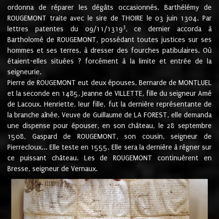
ordonna de réparer les dégâts occasionnés. Barthélémy de
ROUGEMONT traite avec le sire de THOIRE le 03 juin 1304. Par
3
lettres patentes du 09/11/1319
, ce dernier accorda à
Bartholomé de ROUGEMONT, possédant toutes justices sur ses
hommes et ses terres, à dresser des fourches patibulaires. Où
étaient-elles situées ? forcément à la limite et entrée de la
seigneurie.
Pierre de ROUGEMONT eut deux épouses, Bernarde de MONTLUEL
et la seconde en 1485, Jeanne de VILLETTE, fille du seigneur Amé
de Lacoux. Henriette, leur fille, fut la dernière représentante de
la branche aînée. Veuve de Guillaume de LA FOREST, elle demanda
une dispense pour épouser, en son château, le 28 septembre
1508, Gaspard de ROUGEMONT, son cousin, seigneur de
Pierrecloux... Elle teste en 1555. Elle sera la dernière à régner sur
ce puissant château. Les de ROUGEMONT continuèrent en
Bresse, seigneur de Vernaux.