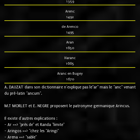
1359
Arenc
1492
de Arenco
1495
Aran
1650
Haranc
1665
Aranc en Bugey
1670
A. DAUZAT dans son dictionnaire n'explique pas le"ar" mais le "anc" venant
du pré-latin "ancum".
M.T MORLET et E. NEGRE proposent le patronyme germanique Arincus.
Il existe d'autres explications :
- Ar ==> "près de" et Randa "limite"
- Aringos ==> "chez les "Aringi"
- Arena ==> "sable"