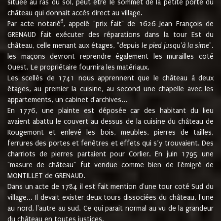
située au ras du sol, peut être le sommet de la petite porte du
château qui donnait accès direct au village.
6
Par acte notarié
, appelé "prix fait" de 1626 Jean François de
GRENAUD fait exécuter des réparations dans la tour Est du
château, celle menant aux étages, "
depuis le pied jusqu'à la sime
".
les maçons devront reprendre également les murailles coté
Ouest. Le propriétaire fournira les matériaux.
Les scellés de 1741 nous apprennent que le château à deux
étages, au premier la cuisine, au second une chapelle avec les
appartements, un cabinet d'archives...
En 1776, une plainte est déposée car des habitant du lieu
avaient abattu le couvert au dessus de la cuisine du château de
Rougemont et enlevé les bois, meubles, pierres de tailles,
ferrures des portes et fenêtres et effets qui s’y trouvaient. Des
charriots de pierres partaient pour Corlier. En juin 1795 une
"masure de château" fut vendue comme bien de l'émigré de
MONTILLET de GRENAUD.
Dans un acte de 1784 il est fait mention d'une tour coté Sud du
village... Il devait exister deux tours dissociées du château, l'une
au nord, l'autre au sud. Ce qui parait normal au vu de la grandeur
du château en toutes justices.