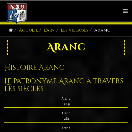
Accueil
L'Ain
Les villages
Aranc
Aranc
Histoire Aranc
Le patronyme Aranc à travers
les siècles
Aranc
1249
Arenc
1284
Arens