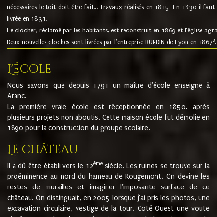
nécessaires le toit doit être fait... Travaux réalisés en 1815. En 1830 il faut
livrée en 1831.
Le clocher, réclamé par les habitants, est reconstruit en 1869 et l'église agr
8
Deux nouvelles cloches sont livrées par l'entreprise BURDIN de Lyon en 1867
.
L'école
Nous savons que depuis 1791 un maître d'école enseigne à
Aranc.
La première vraie école est réceptionnée en 1850, après
plusieurs projets non aboutis. Cette maison école fut démolie en
1890 pour la construction du groupe scolaire.
Le château
ème
Il a dû être établi vers le 12
siècle. Les ruines se trouve sur la
proéminence au nord du hameau de Rougemont. On devine les
restes de murailles et imaginer l'imposante surface de ce
château. On distinguait, en 2005 lorsque j'ai pris les photos, une
excavation circulaire, vestige de la tour. Coté Ouest une voute