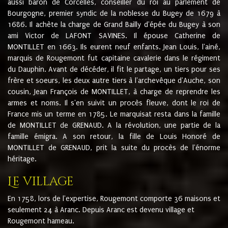
aussi baron de Corcelles, conseiller du roi au parlement de
Bourgogne, premier syndic de la noblesse du Bugey de 1679 à
1686. Il achète la charge de Grand Bailly d'épée du Bugey à son
ami Victor de LAFONT SAVINES. Il épouse Catherine de
MONTILLET en 1663. Ils eurent neuf enfants. Jean Louis, l'ainé,
marquis de Rougemont fut capitaine cavalerie dans le régiment
du Dauphin. Avant de décéder, il fit le partage, un tiers pour ses
frère et soeurs, les deux autre tiers à l'archevêque d'Auche, son
cousin, Jean François de MONTILLET, à charge de reprendre les
armes et noms. Il s'en suivit un procès fleuve, dont le roi de
France mis un terme en 1785. Le marquisat resta dans la famille
de MONTILLET de GRENAUD. A la révolution, une partie de la
famille émigra. A son retour, la fille de Louis Honoré de
MONTILLET de GRENAUD, prit la suite du procès de l'énorme
héritage.
Le village
En 1758, lors de l'expertise, Rougemont comporte 36 maisons et
seulement 24 à Aranc. Depuis Aranc est devenu village et
Rougemont hameau.