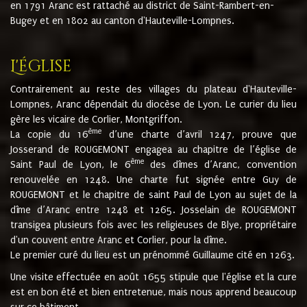
en 1791 Aranc est rattaché au district de Saint-Rambert-en-
Bugey et en 1802 au canton d'Hauteville-Lompnes.
L'église
Contrairement au reste des villages du plateau d'Hauteville-
Lompnes, Aranc dépendait du diocèse de Lyon. Le curier du lieu
gère les vicaire de Corlier, Montgriffon.
ème
La copie du 16
d’une charte d’avril 1247, prouve que
Josserand de ROUGEMONT engagea au chapitre de l’église de
ème
Saint Paul de Lyon, le 6
des dîmes d’Aranc, convention
renouvelée en 1248. Une charte fut signée entre Guy de
ROUGEMONT et le chapitre de saint Paul de Lyon au sujet de la
dîme d’Aranc entre 1248 et 1265. Josselain de ROUGEMONT
transigea plusieurs fois avec les religieuses de Blye, propriétaire
d'un couvent entre Aranc et Corlier, pour la dîme.
Le premier curé du lieu est un prénommé Guillaume cité en 1263.
Une visite effectuée en août 1655 stipule que l'église et la cure
est en bon été et bien entretenue, mais nous apprend beaucoup