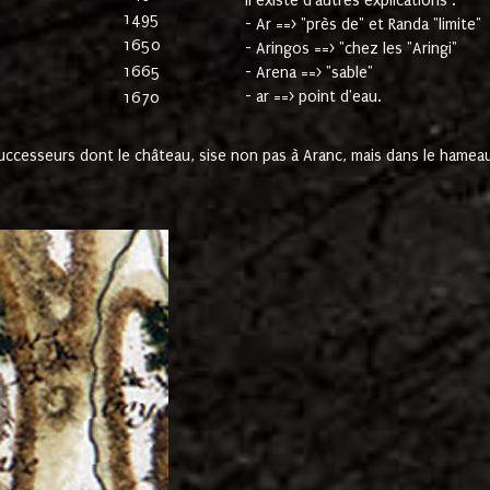
Il existe d'autres explications :
1495
- Ar ==> "près de" et Randa "limite"
1650
- Aringos ==> "chez les "Aringi"
1665
- Arena ==> "sable"
- ar ==> point d'eau.
1670
cesseurs dont le château, sise non pas à Aranc, mais dans le hameau 