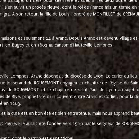
t le partage, un tiers pour ses frère et soeurs, les deux autre tiers
l s'en suivit un procès fleuve, dont le roi de France mis un terme en
émigra. A son retour, la fille de Louis Honoré de MONTILLET de GRENAUD
 maisons et seulement 24 à Aranc. Depuis Aranc est devenu village 
bert-en-Bugey et en 1802 au canton d'Hauteville-Lompnes.
ville-Lompnes, Aranc dépendait du diocèse de Lyon. Le curier du lieu g
que Josserand de ROUGEMONT engagea au chapitre de l’église de Saint
uy de ROUGEMONT et le chapitre de saint Paul de Lyon au sujet d
s de Blye, propriétaire d'un couvent entre Aranc et Corlier, pour la dî
té en 1263.
e et la cure est en bon été et bien entretenue, mais nous apprend be
aint Pierre. Elle aurait été fondée vers 1510 par le seigneur de RO
ranc, dont le patron est saint Michel.