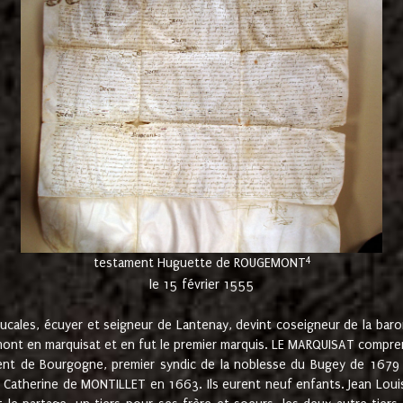
4
testament Huguette de ROUGEMONT
le 15 février 1555
cales, écuyer et seigneur de Lantenay, devint coseigneur de la bar
ont en marquisat et en fut le premier marquis. LE MARQUISAT comprenait
ement de Bourgogne, premier syndic de la noblesse du Bugey de 1679 à
Catherine de MONTILLET en 1663. Ils eurent neuf enfants. Jean Louis,