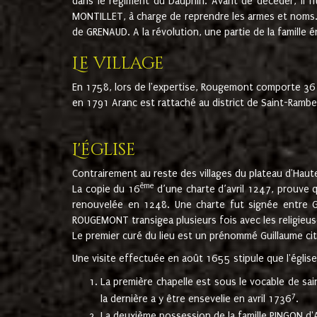
dans le régiment du Dauphin. Avant de décéder, il fi
MONTILLET, à charge de reprendre les armes et noms. I
de GRENAUD. A la révolution, une partie de la famille 
Le village
En 1758, lors de l'expertise, Rougemont comporte 36
en 1791 Aranc est rattaché au district de Saint-Ram
L'église
Contrairement au reste des villages du plateau d'Haute
ème
La copie du 16
d’une charte d’avril 1247, prouve 
renouvelée en 1248. Une charte fut signée entre G
ROUGEMONT transigea plusieurs fois avec les religieuse
Le premier curé du lieu est un prénommé Guillaume ci
Une visite effectuée en août 1655 stipule que l'églis
La première chapelle est sous le vocable de s
7
la dernière a y être ensevelie en avril 1736
.
La deuxième possession de la famille PINGON d'A