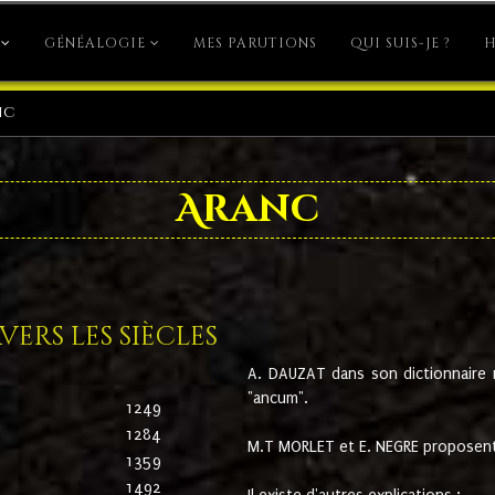
GÉNÉALOGIE
MES PARUTIONS
QUI SUIS-JE ?
H
nc
Aranc
ers les siècles
A. DAUZAT dans son dictionnaire n'
"ancum".
1249
1284
M.T MORLET et E. NEGRE proposent
1359
1492