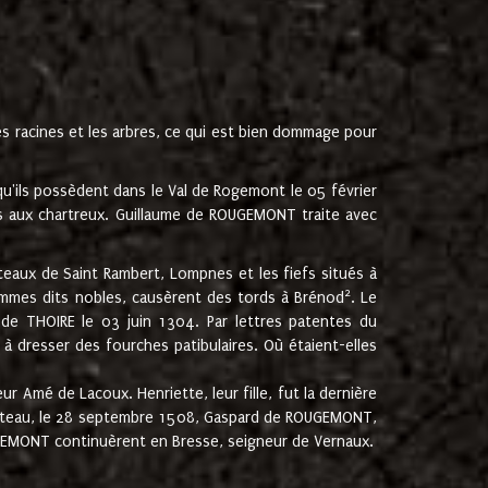
les racines et les arbres, ce qui est bien dommage pour
'ils possèdent dans le Val de Rogemont le 05 février
es aux chartreux. Guillaume de ROUGEMONT traite avec
teaux de Saint Rambert, Lompnes et les fiefs situés à
2
mmes dits nobles, causèrent des tords à Brénod
. Le
de THOIRE le 03 juin 1304. Par lettres patentes du
 dresser des fourches patibulaires. Où étaient-elles
Amé de Lacoux. Henriette, leur fille, fut la dernière
hâteau, le 28 septembre 1508, Gaspard de ROUGEMONT,
ROUGEMONT continuèrent en Bresse, seigneur de Vernaux.