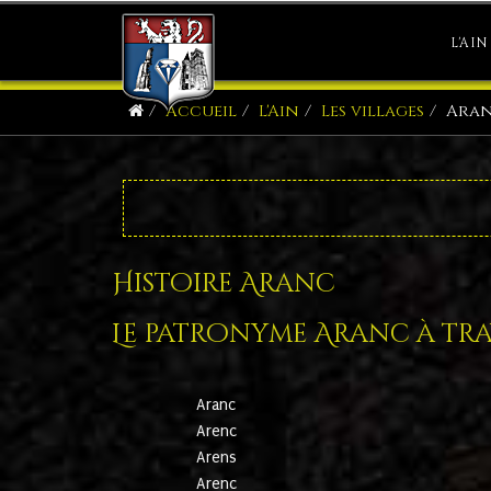
L'AIN
Accueil
L'Ain
Les villages
Ara
Histoire Aranc
Le patronyme Aranc à trav
Aranc
Arenc
Arens
Arenc