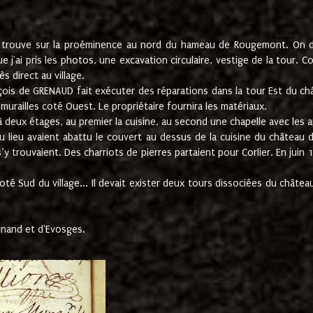
e trouve sur la proéminence au nord du hameau de Rougemont. On dev
 j'ai pris les photos, une excavation circulaire, vestige de la tour. 
 direct au village.
nçois de GRENAUD fait exécuter des réparations dans la tour Est du ch
urailles coté Ouest. Le propriétaire fournira les matériaux.
deux étages, au premier la cuisine, au second une chapelle avec les a
u lieu avaient abattu le couvert au dessus de la cuisine du château 
 s’y trouvaient. Des charriots de pierres partaient pour Corlier. En 
té Sud du village... Il devait exister deux tours dissociées du château,
inand et d'Evosges.