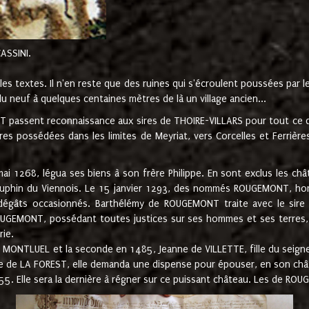
CASSINI.
es textes. Il n'en reste que des ruines qui s'écroulent poussées par 
u neuf à quelques centaines mètres de là un village ancien...
passent reconnaissance aux sires de THOIRE-VILLARS pour tout ce qu
es possédées dans les limites de Meyriat, vers Corcelles et Ferrièr
 1268, légua ses biens à son frère Philippe. En sont exclus les châ
dauphin du Viennois. Le 15 janvier 1293, des nommés ROUGEMONT, ho
dégâts occasionnés. Barthélémy de ROUGEMONT traite avec le sire 
UGEMONT, possédant toutes justices sur ses hommes et ses terres, à
rie.
NTLUEL et la seconde en 1485, Jeanne de VILLETTE, fille du seigneur 
ume de LA FOREST, elle demanda une dispense pour épouser, en son c
1555. Elle sera la dernière à régner sur ce puissant château. Les de 