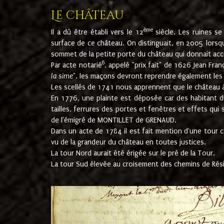
Le château
ème
Il a dû être établi vers le 12
siècle. Les ruines s
surface de ce château. On distinguait, en 2005 lorsque
sommet de la petite porte du château qui donnait accès
6
Par acte notarié
, appelé "prix fait" de 1626 Jean Fra
la sime
". les maçons devront reprendre également les m
Les scellés de 1741 nous apprennent que le château à 
En 1776, une plainte est déposée car des habitant d
tailles, ferrures des portes et fenêtres et effets qui
de l'émigré de MONTILLET de GRENAUD.
Dans un acte de 1784 il est fait mention d'une tour co
vu de la grandeur du château en toutes justices.
La tour Nord aurait été érigée sur le pré de la Tour.
La tour Sud élevée au croisement des chemins de Rés