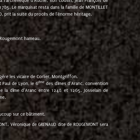
 à l'archevêque d'Auche, son cousin, Jean François de
 1785. Le marquisat resta dans la famille de MONTILLET
, prit la suite du procès de l'énorme héritage.
et Rougemont hameau.
ère les vicaire de Corlier, Montgriffon.
ème
 Paul de Lyon, le 6
des dîmes d’Aranc, convention
e la dîme d’Aranc entre 1248 et 1265. Josselain de
me.
aucoup sur ce bâtiment.
UGEMONT. Véronique de GRENAUD dite de ROUGEMONT sera