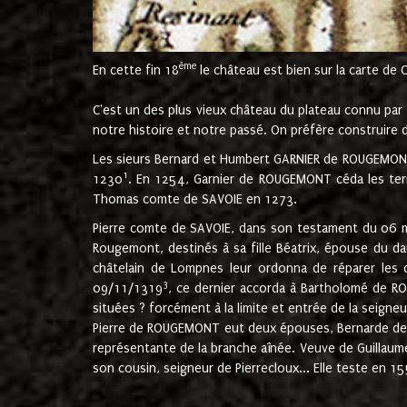
ème
En cette fin 18
le château est bien sur la carte de 
C'est un des plus vieux château du plateau connu par l
notre histoire et notre passé. On préfère construire d
Les sieurs Bernard et Humbert GARNIER de ROUGEMONT 
1
1230
. En 1254, Garnier de ROUGEMONT céda les terr
Thomas comte de SAVOIE en 1273.
Pierre comte de SAVOIE, dans son testament du 06 mai
Rougemont, destinés à sa fille Béatrix, épouse du 
châtelain de Lompnes leur ordonna de réparer les 
3
09/11/1319
, ce dernier accorda à Bartholomé de RO
situées ? forcément à la limite et entrée de la seigneu
Pierre de ROUGEMONT eut deux épouses, Bernarde de MO
représentante de la branche aînée. Veuve de Guilla
son cousin, seigneur de Pierrecloux... Elle teste en 