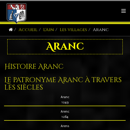
Accueil
L'Ain
Les villages
Aranc
Aranc
Histoire Aranc
Le patronyme Aranc à travers
les siècles
Aranc
1249
Arenc
1284
Arens