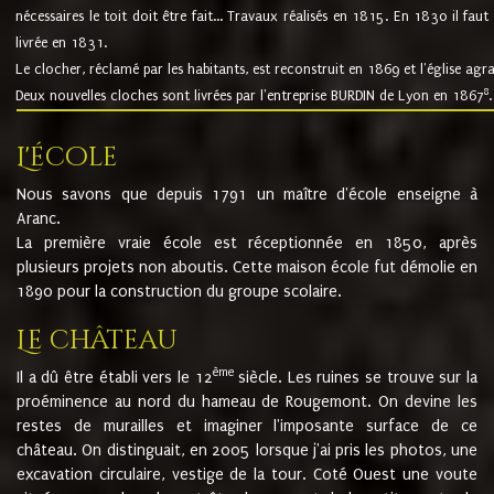
nécessaires le toit doit être fait... Travaux réalisés en 1815. En 1830 il faut
livrée en 1831.
Le clocher, réclamé par les habitants, est reconstruit en 1869 et l'église agr
8
Deux nouvelles cloches sont livrées par l'entreprise BURDIN de Lyon en 1867
.
L'école
Nous savons que depuis 1791 un maître d'école enseigne à
Aranc.
La première vraie école est réceptionnée en 1850, après
plusieurs projets non aboutis. Cette maison école fut démolie en
1890 pour la construction du groupe scolaire.
Le château
ème
Il a dû être établi vers le 12
siècle. Les ruines se trouve sur la
proéminence au nord du hameau de Rougemont. On devine les
restes de murailles et imaginer l'imposante surface de ce
château. On distinguait, en 2005 lorsque j'ai pris les photos, une
excavation circulaire, vestige de la tour. Coté Ouest une voute