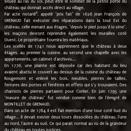
située au ras du sol, peut être le sommet de la petite porte du
château qui donnait accès direct au village.
6
Par acte notarié
, appelé "prix fait" de 1626 Jean François de
GRENAUD fait exécuter des réparations dans la tour Est du
château, celle menant aux étages, "
depuis le pied jusqu'à la sime
".
les maçons devront reprendre également les murailles coté
Ouest. Le propriétaire fournira les matériaux.
Les scellés de 1741 nous apprennent que le château à deux
étages, au premier la cuisine, au second une chapelle avec les
appartements, un cabinet d'archives...
En 1776, une plainte est déposée car des habitant du lieu
avaient abattu le couvert au dessus de la cuisine du château de
Rougemont et enlevé les bois, meubles, pierres de tailles,
ferrures des portes et fenêtres et effets qui s’y trouvaient. Des
charriots de pierres partaient pour Corlier. En juin 1795 une
"masure de château" fut vendue comme bien de l'émigré de
MONTILLET de GRENAUD.
Dans un acte de 1784 il est fait mention d'une tour coté Sud du
village... Il devait exister deux tours dissociées du château, l'une
au nord, l'autre au sud. Ce qui parait normal au vu de la grandeur
du château en toutes justices.