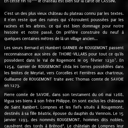
En cette fin 18
le château est bien sur la carte de CASSINI.
C'est un des plus vieux château du plateau connu par les textes.
Il n'en reste que des ruines qui s'écroulent poussées par les
racines et les arbres, ce qui est bien dommage pour notre
histoire et notre passé. On préfère construire du neuf à
quelques centaines mètres de là un village ancien...
Les sieurs Bernard et Humbert GARNIER de ROUGEMONT passent
reconnaissance aux sires de THOIRE-VILLARS pour tout ce qu'ils
1
possèdent dans le Val de Rogemont le 05 février 1230
. En
1254, Garnier de ROUGEMONT céda les terres possédées dans
les limites de Meyriat, vers Corcelles et Ferrières aux chartreux.
Guillaume de ROUGEMONT traite avec Thomas comte de SAVOIE
en 1273.
Pierre comte de SAVOIE, dans son testament du 06 mai 1268,
légua ses biens à son frère Philippe. En sont exclus les châteaux
de Saint Rambert, Lompnes et les fiefs situés à Rougemont,
destinés à sa fille Béatrix, épouse du dauphin du Viennois. Le 15
janvier 1293, des nommés ROUGEMONT, hommes dits nobles,
2
causèrent des tords à Brénod
. Le châtelain de Lompnes leur