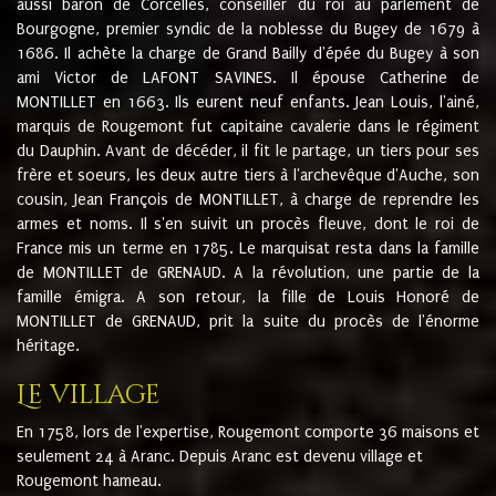
aussi baron de Corcelles, conseiller du roi au parlement de
Bourgogne, premier syndic de la noblesse du Bugey de 1679 à
1686. Il achète la charge de Grand Bailly d'épée du Bugey à son
ami Victor de LAFONT SAVINES. Il épouse Catherine de
MONTILLET en 1663. Ils eurent neuf enfants. Jean Louis, l'ainé,
marquis de Rougemont fut capitaine cavalerie dans le régiment
du Dauphin. Avant de décéder, il fit le partage, un tiers pour ses
frère et soeurs, les deux autre tiers à l'archevêque d'Auche, son
cousin, Jean François de MONTILLET, à charge de reprendre les
armes et noms. Il s'en suivit un procès fleuve, dont le roi de
France mis un terme en 1785. Le marquisat resta dans la famille
de MONTILLET de GRENAUD. A la révolution, une partie de la
famille émigra. A son retour, la fille de Louis Honoré de
MONTILLET de GRENAUD, prit la suite du procès de l'énorme
héritage.
Le village
En 1758, lors de l'expertise, Rougemont comporte 36 maisons et
seulement 24 à Aranc. Depuis Aranc est devenu village et
Rougemont hameau.