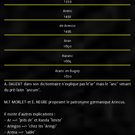
1359
Arenc
1492
de Arenco
1495
Aran
1650
Haranc
1665
Aranc en Bugey
1670
A. DAUZAT dans son dictionnaire n'explique pas le"ar" mais le "anc" venant
du pré-latin "ancum".
M.T MORLET et E. NEGRE proposent le patronyme germanique Arincus.
Il existe d'autres explications :
- Ar ==> "près de" et Randa "limite"
- Aringos ==> "chez les "Aringi"
- Arena ==> "sable"