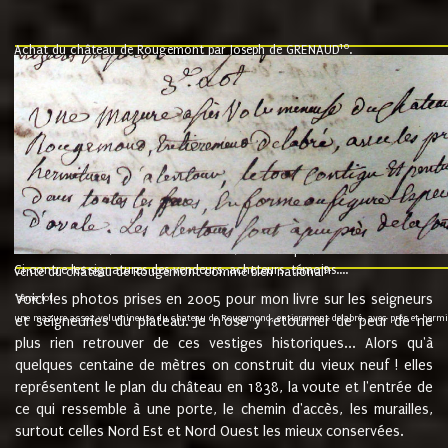
10
Achat du château de Rougemont par Joseph de GRENAUD
.
"l'an mil six cent soixante treze le ving neuvième jour du mois de novemb
nommé fut présent Messire Claude Guillaume de Moyriat chevalier baron de 
vend, purement simplement et irrevocablement a monseigneur monsieur Jose
et chavannes conseiller du roy au parlement de Bourgogne, present et accept
que le dit seigneur Baron de la Vellière a sur ses hommes, indivisables et fi
de la Velliere tout ainsi et comme le dit seigneur Baron et ses hauteurs e
présent......"
suivent les rentes, donation des terriers, etc... au prix de 880 livre louis d'or
Ci contre les signatures des vendeurs, acheteurs, témoins....
9.
vente du château de Rougemont comme bien national
Voici les photos prises en 2005 pour mon livre sur les seigneurs
"3ème lot
une mazure assez volumineuse du chateau de Rougemond, entierement delabré, avec près et hermitur
et seigneuries du plateau. Je n'ose y retourner de peur de ne
plus rien retrouver de ces vestiges historiques... Alors qu'à
quelques centaine de mètres on construit du vieux neuf ! elles
représentent le plan du château en 1838, la voute et l'entrée de
ce qui ressemble à une porte, le chemin d'accès, les murailles,
surtout celles Nord Est et Nord Ouest les mieux conservées.