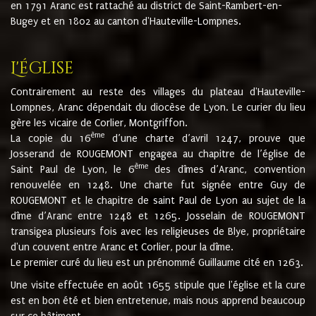
en 1791 Aranc est rattaché au district de Saint-Rambert-en-
Bugey et en 1802 au canton d'Hauteville-Lompnes.
L'église
Contrairement au reste des villages du plateau d'Hauteville-
Lompnes, Aranc dépendait du diocèse de Lyon. Le curier du lieu
gère les vicaire de Corlier, Montgriffon.
ème
La copie du 16
d’une charte d’avril 1247, prouve que
Josserand de ROUGEMONT engagea au chapitre de l’église de
ème
Saint Paul de Lyon, le 6
des dîmes d’Aranc, convention
renouvelée en 1248. Une charte fut signée entre Guy de
ROUGEMONT et le chapitre de saint Paul de Lyon au sujet de la
dîme d’Aranc entre 1248 et 1265. Josselain de ROUGEMONT
transigea plusieurs fois avec les religieuses de Blye, propriétaire
d'un couvent entre Aranc et Corlier, pour la dîme.
Le premier curé du lieu est un prénommé Guillaume cité en 1263.
Une visite effectuée en août 1655 stipule que l'église et la cure
est en bon été et bien entretenue, mais nous apprend beaucoup