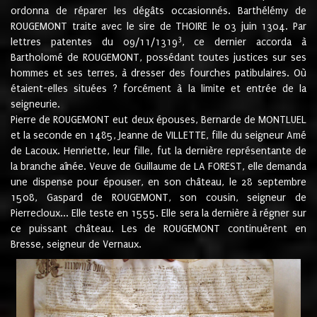
ordonna de réparer les dégâts occasionnés. Barthélémy de
ROUGEMONT traite avec le sire de THOIRE le 03 juin 1304. Par
3
lettres patentes du 09/11/1319
, ce dernier accorda à
Bartholomé de ROUGEMONT, possédant toutes justices sur ses
hommes et ses terres, à dresser des fourches patibulaires. Où
étaient-elles situées ? forcément à la limite et entrée de la
seigneurie.
Pierre de ROUGEMONT eut deux épouses, Bernarde de MONTLUEL
et la seconde en 1485, Jeanne de VILLETTE, fille du seigneur Amé
de Lacoux. Henriette, leur fille, fut la dernière représentante de
la branche aînée. Veuve de Guillaume de LA FOREST, elle demanda
une dispense pour épouser, en son château, le 28 septembre
1508, Gaspard de ROUGEMONT, son cousin, seigneur de
Pierrecloux... Elle teste en 1555. Elle sera la dernière à régner sur
ce puissant château. Les de ROUGEMONT continuèrent en
Bresse, seigneur de Vernaux.