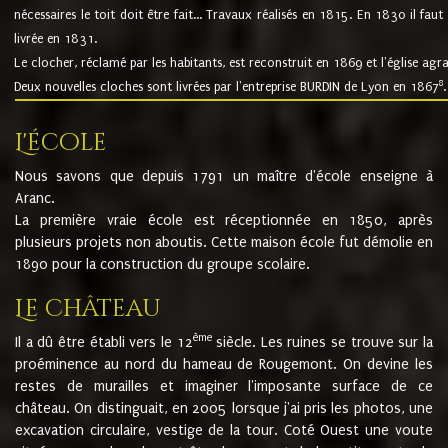
nécessaires le toit doit être fait... Travaux réalisés en 1815. En 1830 il faut
livrée en 1831.
Le clocher, réclamé par les habitants, est reconstruit en 1869 et l'église agr
8
Deux nouvelles cloches sont livrées par l'entreprise BURDIN de Lyon en 1867
.
L'école
Nous savons que depuis 1791 un maître d'école enseigne à
Aranc.
La première vraie école est réceptionnée en 1850, après
plusieurs projets non aboutis. Cette maison école fut démolie en
1890 pour la construction du groupe scolaire.
Le château
ème
Il a dû être établi vers le 12
siècle. Les ruines se trouve sur la
proéminence au nord du hameau de Rougemont. On devine les
restes de murailles et imaginer l'imposante surface de ce
château. On distinguait, en 2005 lorsque j'ai pris les photos, une
excavation circulaire, vestige de la tour. Coté Ouest une voute