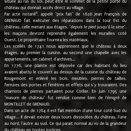
située au ras du sol, peut être le sommet de la petite porte du
château qui donnait accès direct au village.
6
Par acte notarié
, appelé "prix fait" de 1626 Jean François de
GRENAUD fait exécuter des réparations dans la tour Est du
château, celle menant aux étages, "
depuis le pied jusqu'à la sime
".
les maçons devront reprendre également les murailles coté
Ouest. Le propriétaire fournira les matériaux.
Les scellés de 1741 nous apprennent que le château à deux
étages, au premier la cuisine, au second une chapelle avec les
appartements, un cabinet d'archives...
En 1776, une plainte est déposée car des habitant du lieu
avaient abattu le couvert au dessus de la cuisine du château de
Rougemont et enlevé les bois, meubles, pierres de tailles,
ferrures des portes et fenêtres et effets qui s’y trouvaient. Des
charriots de pierres partaient pour Corlier. En juin 1795 une
"masure de château" fut vendue comme bien de l'émigré de
MONTILLET de GRENAUD.
Dans un acte de 1784 il est fait mention d'une tour coté Sud du
village... Il devait exister deux tours dissociées du château, l'une
au nord, l'autre au sud. Ce qui parait normal au vu de la grandeur
du château en toutes justices.