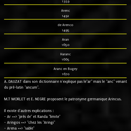
1359
Arenc
1492
de Arenco
1495
Aran
1650
Haranc
1665
Aranc en Bugey
1670
A. DAUZAT dans son dictionnaire n'explique pas le"ar" mais le "anc" venant
du pré-latin "ancum".
M.T MORLET et E. NEGRE proposent le patronyme germanique Arincus.
Il existe d'autres explications :
- Ar ==> "près de" et Randa "limite"
- Aringos ==> "chez les "Aringi"
- Arena ==> "sable"