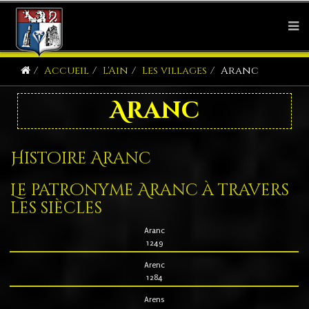
Accueil
L'Ain
Les villages
Aranc
Aranc
Histoire Aranc
Le patronyme Aranc à travers
les siècles
Aranc
1249
Arenc
1284
Arens