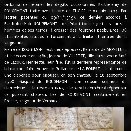
ordonna de réparer les dégâts occasionnés. Barthélémy de
ROUGEMONT traite avec le sire de THOIRE le 03 juin 1304. Par
3
lettres patentes du 09/11/1319
, ce dernier accorda à
Bartholomé de ROUGEMONT, possédant toutes justices sur ses
hommes et ses terres, à dresser des fourches patibulaires. Où
étaient-elles situées ? forcément à la limite et entrée de la
seigneurie.
Pierre de ROUGEMONT eut deux épouses, Bernarde de MONTLUEL
et la seconde en 1485, Jeanne de VILLETTE, fille du seigneur Amé
de Lacoux. Henriette, leur fille, fut la dernière représentante de
la branche aînée. Veuve de Guillaume de LA FOREST, elle demanda
une dispense pour épouser, en son château, le 28 septembre
1508, Gaspard de ROUGEMONT, son cousin, seigneur de
Pierrecloux... Elle teste en 1555. Elle sera la dernière à régner sur
ce puissant château. Les de ROUGEMONT continuèrent en
Bresse, seigneur de Vernaux.