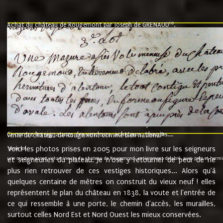
10
Achat du château de Rougemont par Joseph de GRENAUD
.
"l'an mil six cent soixante treze le ving neuvième jour du mois de novemb
nommé fut présent Messire Claude Guillaume de Moyriat chevalier baron de 
vend, purement simplement et irrevocablement a monseigneur monsieur Jose
et chavannes conseiller du roy au parlement de Bourgogne, present et accept
que le dit seigneur Baron de la Vellière a sur ses hommes, indivisables et fi
de la Velliere tout ainsi et comme le dit seigneur Baron et ses hauteurs e
présent......"
suivent les rentes, donation des terriers, etc... au prix de 880 livre louis d'or
Ci contre les signatures des vendeurs, acheteurs, témoins....
9.
vente du château de Rougemont comme bien national
Voici les photos prises en 2005 pour mon livre sur les seigneurs
"3ème lot
une mazure assez volumineuse du chateau de Rougemond, entierement delabré, avec près et hermitur
et seigneuries du plateau. Je n'ose y retourner de peur de ne
plus rien retrouver de ces vestiges historiques... Alors qu'à
quelques centaine de mètres on construit du vieux neuf ! elles
représentent le plan du château en 1838, la voute et l'entrée de
ce qui ressemble à une porte, le chemin d'accès, les murailles,
surtout celles Nord Est et Nord Ouest les mieux conservées.