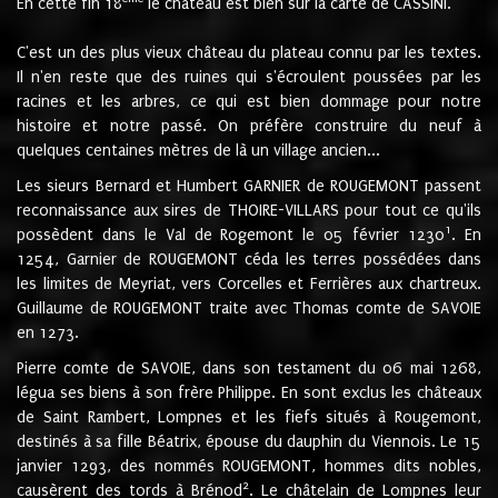
En cette fin 18
le château est bien sur la carte de CASSINI.
C'est un des plus vieux château du plateau connu par les textes.
Il n'en reste que des ruines qui s'écroulent poussées par les
racines et les arbres, ce qui est bien dommage pour notre
histoire et notre passé. On préfère construire du neuf à
quelques centaines mètres de là un village ancien...
Les sieurs Bernard et Humbert GARNIER de ROUGEMONT passent
reconnaissance aux sires de THOIRE-VILLARS pour tout ce qu'ils
1
possèdent dans le Val de Rogemont le 05 février 1230
. En
1254, Garnier de ROUGEMONT céda les terres possédées dans
les limites de Meyriat, vers Corcelles et Ferrières aux chartreux.
Guillaume de ROUGEMONT traite avec Thomas comte de SAVOIE
en 1273.
Pierre comte de SAVOIE, dans son testament du 06 mai 1268,
légua ses biens à son frère Philippe. En sont exclus les châteaux
de Saint Rambert, Lompnes et les fiefs situés à Rougemont,
destinés à sa fille Béatrix, épouse du dauphin du Viennois. Le 15
janvier 1293, des nommés ROUGEMONT, hommes dits nobles,
2
causèrent des tords à Brénod
. Le châtelain de Lompnes leur