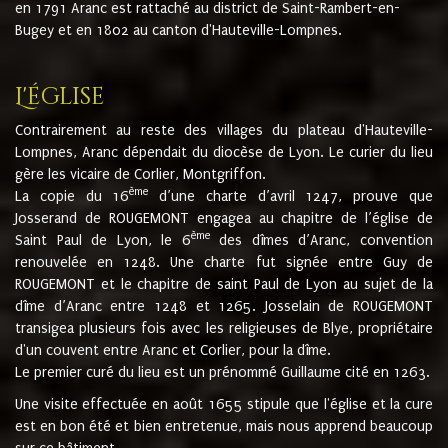
en 1791 Aranc est rattaché au district de Saint-Rambert-en-
Bugey et en 1802 au canton d'Hauteville-Lompnes.
L'église
Contrairement au reste des villages du plateau d'Hauteville-
Lompnes, Aranc dépendait du diocèse de Lyon. Le curier du lieu
gère les vicaire de Corlier, Montgriffon.
ème
La copie du 16
d’une charte d’avril 1247, prouve que
Josserand de ROUGEMONT engagea au chapitre de l’église de
ème
Saint Paul de Lyon, le 6
des dîmes d’Aranc, convention
renouvelée en 1248. Une charte fut signée entre Guy de
ROUGEMONT et le chapitre de saint Paul de Lyon au sujet de la
dîme d’Aranc entre 1248 et 1265. Josselain de ROUGEMONT
transigea plusieurs fois avec les religieuses de Blye, propriétaire
d'un couvent entre Aranc et Corlier, pour la dîme.
Le premier curé du lieu est un prénommé Guillaume cité en 1263.
Une visite effectuée en août 1655 stipule que l'église et la cure
est en bon été et bien entretenue, mais nous apprend beaucoup