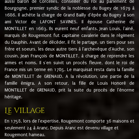
aussi baron de Corcelles, conseiller du roi au parlement de
Bourgogne, premier syndic de la noblesse du Bugey de 1679 à
1686. Il achète la charge de Grand Bailly d'épée du Bugey à son
ami Victor de LAFONT SAVINES. Il épouse Catherine de
MONTILLET en 1663. Ils eurent neuf enfants. Jean Louis, l'ainé,
marquis de Rougemont fut capitaine cavalerie dans le régiment
du Dauphin. Avant de décéder, il fit le partage, un tiers pour ses
frère et soeurs, les deux autre tiers à l'archevêque d'Auche, son
cousin, Jean François de MONTILLET, à charge de reprendre les
armes et noms. Il s'en suivit un procès fleuve, dont le roi de
France mis un terme en 1785. Le marquisat resta dans la famille
de MONTILLET de GRENAUD. A la révolution, une partie de la
famille émigra. A son retour, la fille de Louis Honoré de
MONTILLET de GRENAUD, prit la suite du procès de l'énorme
héritage.
Le village
En 1758, lors de l'expertise, Rougemont comporte 36 maisons et
seulement 24 à Aranc. Depuis Aranc est devenu village et
Rougemont hameau.