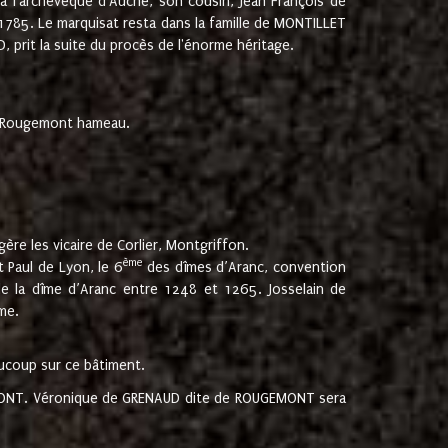
 à l'archevêque d'Auche, son cousin, Jean François de
 1785. Le marquisat resta dans la famille de MONTILLET
, prit la suite du procès de l'énorme héritage.
et Rougemont hameau.
ère les vicaire de Corlier, Montgriffon.
ème
 Paul de Lyon, le 6
des dîmes d’Aranc, convention
e la dîme d’Aranc entre 1248 et 1265. Josselain de
me.
aucoup sur ce bâtiment.
UGEMONT. Véronique de GRENAUD dite de ROUGEMONT sera