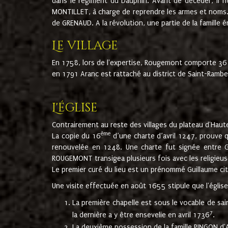
dans le régiment du Dauphin. Avant de décéder, il fi
MONTILLET, à charge de reprendre les armes et noms. I
de GRENAUD. A la révolution, une partie de la famille 
Le village
En 1758, lors de l'expertise, Rougemont comporte 36
en 1791 Aranc est rattaché au district de Saint-Ram
L'église
Contrairement au reste des villages du plateau d'Haute
ème
La copie du 16
d’une charte d’avril 1247, prouve 
renouvelée en 1248. Une charte fut signée entre G
ROUGEMONT transigea plusieurs fois avec les religieuse
Le premier curé du lieu est un prénommé Guillaume ci
Une visite effectuée en août 1655 stipule que l'églis
La première chapelle est sous le vocable de s
7
la dernière a y être ensevelie en avril 1736
.
La deuxième possession de la famille PINGON d'A