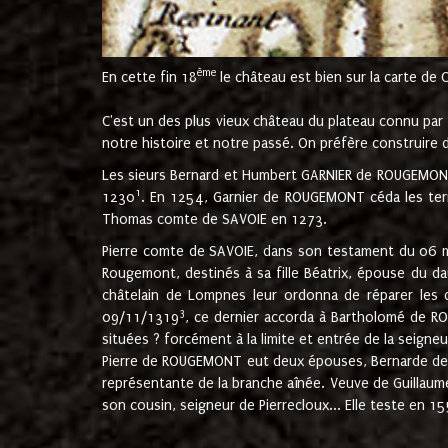
ème
En cette fin 18
le château est bien sur la carte de 
C'est un des plus vieux château du plateau connu par l
notre histoire et notre passé. On préfère construire d
Les sieurs Bernard et Humbert GARNIER de ROUGEMONT 
1
1230
. En 1254, Garnier de ROUGEMONT céda les terr
Thomas comte de SAVOIE en 1273.
Pierre comte de SAVOIE, dans son testament du 06 mai
Rougemont, destinés à sa fille Béatrix, épouse du 
châtelain de Lompnes leur ordonna de réparer les 
3
09/11/1319
, ce dernier accorda à Bartholomé de RO
situées ? forcément à la limite et entrée de la seigneu
Pierre de ROUGEMONT eut deux épouses, Bernarde de MO
représentante de la branche aînée. Veuve de Guilla
son cousin, seigneur de Pierrecloux... Elle teste en 