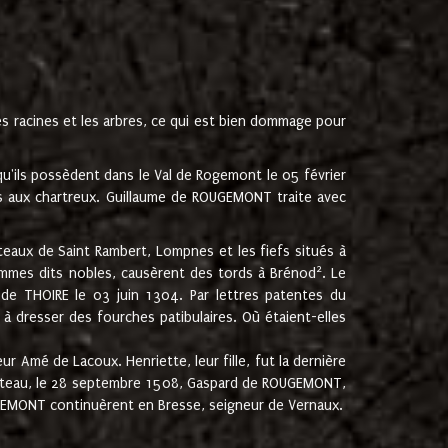
les racines et les arbres, ce qui est bien dommage pour
'ils possèdent dans le Val de Rogemont le 05 février
es aux chartreux. Guillaume de ROUGEMONT traite avec
teaux de Saint Rambert, Lompnes et les fiefs situés à
2
mmes dits nobles, causèrent des tords à Brénod
. Le
de THOIRE le 03 juin 1304. Par lettres patentes du
 dresser des fourches patibulaires. Où étaient-elles
Amé de Lacoux. Henriette, leur fille, fut la dernière
hâteau, le 28 septembre 1508, Gaspard de ROUGEMONT,
ROUGEMONT continuèrent en Bresse, seigneur de Vernaux.