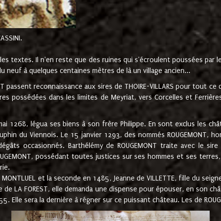
CASSINI.
es textes. Il n'en reste que des ruines qui s'écroulent poussées par 
u neuf à quelques centaines mètres de là un village ancien...
passent reconnaissance aux sires de THOIRE-VILLARS pour tout ce qu
es possédées dans les limites de Meyriat, vers Corcelles et Ferrièr
 1268, légua ses biens à son frère Philippe. En sont exclus les châ
dauphin du Viennois. Le 15 janvier 1293, des nommés ROUGEMONT, ho
dégâts occasionnés. Barthélémy de ROUGEMONT traite avec le sire 
UGEMONT, possédant toutes justices sur ses hommes et ses terres, à
rie.
NTLUEL et la seconde en 1485, Jeanne de VILLETTE, fille du seigneur 
ume de LA FOREST, elle demanda une dispense pour épouser, en son c
1555. Elle sera la dernière à régner sur ce puissant château. Les de 