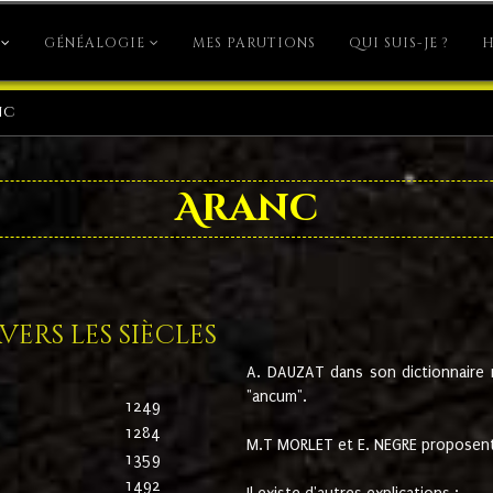
GÉNÉALOGIE
MES PARUTIONS
QUI SUIS-JE ?
H
nc
Aranc
ers les siècles
A. DAUZAT dans son dictionnaire n'
"ancum".
1249
1284
M.T MORLET et E. NEGRE proposent
1359
1492