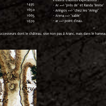
Il existe d'autres explications :
1495
- Ar ==> "près de" et Randa "limite"
1650
- Aringos ==> "chez les "Aringi"
1665
- Arena ==> "sable"
- ar ==> point d'eau.
1670
cesseurs dont le château, sise non pas à Aranc, mais dans le hameau 