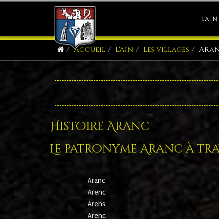
L'AIN
Accueil
L'Ain
Les villages
Ara
Histoire Aranc
Le patronyme Aranc à trav
Aranc
Arenc
Arens
Arenc