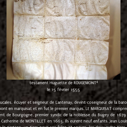
4
testament Huguette de ROUGEMONT
le 15 février 1555
cales, écuyer et seigneur de Lantenay, devint coseigneur de la bar
ont en marquisat et en fut le premier marquis. LE MARQUISAT comprenait
ement de Bourgogne, premier syndic de la noblesse du Bugey de 1679 à
Catherine de MONTILLET en 1663. Ils eurent neuf enfants. Jean Louis,