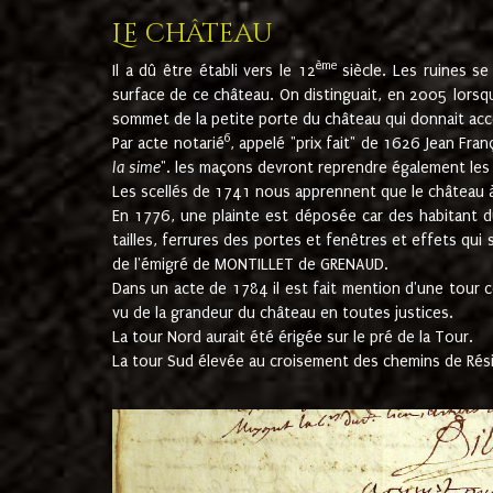
Le château
ème
Il a dû être établi vers le 12
siècle. Les ruines s
surface de ce château. On distinguait, en 2005 lorsque
sommet de la petite porte du château qui donnait accès
6
Par acte notarié
, appelé "prix fait" de 1626 Jean Fra
la sime
". les maçons devront reprendre également les m
Les scellés de 1741 nous apprennent que le château à 
En 1776, une plainte est déposée car des habitant d
tailles, ferrures des portes et fenêtres et effets qui
de l'émigré de MONTILLET de GRENAUD.
Dans un acte de 1784 il est fait mention d'une tour co
vu de la grandeur du château en toutes justices.
La tour Nord aurait été érigée sur le pré de la Tour.
La tour Sud élevée au croisement des chemins de Rés