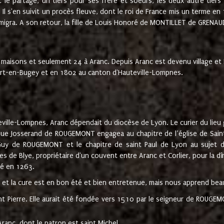
t le partage, un tiers pour ses frère et soeurs, les deux autre tiers
l s'en suivit un procès fleuve, dont le roi de France mis un terme en
émigra. A son retour, la fille de Louis Honoré de MONTILLET de GRENAUD
 maisons et seulement 24 à Aranc. Depuis Aranc est devenu village 
bert-en-Bugey et en 1802 au canton d'Hauteville-Lompnes.
ville-Lompnes, Aranc dépendait du diocèse de Lyon. Le curier du lieu g
que Josserand de ROUGEMONT engagea au chapitre de l’église de Saint
uy de ROUGEMONT et le chapitre de saint Paul de Lyon au sujet d
s de Blye, propriétaire d'un couvent entre Aranc et Corlier, pour la dî
té en 1263.
e et la cure est en bon été et bien entretenue, mais nous apprend be
aint Pierre. Elle aurait été fondée vers 1510 par le seigneur de RO
ranc, dont le patron est saint Michel.