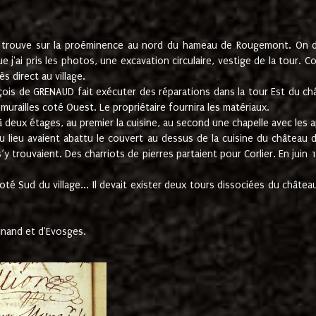
e trouve sur la proéminence au nord du hameau de Rougemont. On dev
 j'ai pris les photos, une excavation circulaire, vestige de la tour. 
 direct au village.
nçois de GRENAUD fait exécuter des réparations dans la tour Est du ch
urailles coté Ouest. Le propriétaire fournira les matériaux.
deux étages, au premier la cuisine, au second une chapelle avec les a
u lieu avaient abattu le couvert au dessus de la cuisine du château 
 s’y trouvaient. Des charriots de pierres partaient pour Corlier. En 
té Sud du village... Il devait exister deux tours dissociées du château,
inand et d'Evosges.