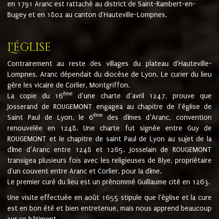
en 1791 Aranc est rattaché au district de Saint-Rambert-en-
Bugey et en 1802 au canton d'Hauteville-Lompnes.
L'église
Contrairement au reste des villages du plateau d'Hauteville-
Lompnes, Aranc dépendait du diocèse de Lyon. Le curier du lieu
gère les vicaire de Corlier, Montgriffon.
ème
La copie du 16
d’une charte d’avril 1247, prouve que
Josserand de ROUGEMONT engagea au chapitre de l’église de
ème
Saint Paul de Lyon, le 6
des dîmes d’Aranc, convention
renouvelée en 1248. Une charte fut signée entre Guy de
ROUGEMONT et le chapitre de saint Paul de Lyon au sujet de la
dîme d’Aranc entre 1248 et 1265. Josselain de ROUGEMONT
transigea plusieurs fois avec les religieuses de Blye, propriétaire
d'un couvent entre Aranc et Corlier, pour la dîme.
Le premier curé du lieu est un prénommé Guillaume cité en 1263.
Une visite effectuée en août 1655 stipule que l'église et la cure
est en bon été et bien entretenue, mais nous apprend beaucoup