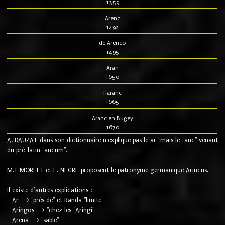
1359
Arenc
1492
de Arenco
1495
Aran
1650
Haranc
1665
Aranc en Bugey
1670
A. DAUZAT dans son dictionnaire n'explique pas le"ar" mais le "anc" venant
du pré-latin "ancum".
M.T MORLET et E. NEGRE proposent le patronyme germanique Arincus.
Il existe d'autres explications :
- Ar ==> "près de" et Randa "limite"
- Aringos ==> "chez les "Aringi"
- Arena ==> "sable"