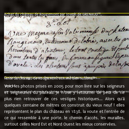
10
Achat du château de Rougemont par Joseph de GRENAUD
.
"l'an mil six cent soixante treze le ving neuvième jour du mois de novemb
nommé fut présent Messire Claude Guillaume de Moyriat chevalier baron de 
vend, purement simplement et irrevocablement a monseigneur monsieur Jose
et chavannes conseiller du roy au parlement de Bourgogne, present et accept
que le dit seigneur Baron de la Vellière a sur ses hommes, indivisables et fi
de la Velliere tout ainsi et comme le dit seigneur Baron et ses hauteurs e
présent......"
suivent les rentes, donation des terriers, etc... au prix de 880 livre louis d'or
Ci contre les signatures des vendeurs, acheteurs, témoins....
9.
vente du château de Rougemont comme bien national
Voici les photos prises en 2005 pour mon livre sur les seigneurs
"3ème lot
une mazure assez volumineuse du chateau de Rougemond, entierement delabré, avec près et hermitur
et seigneuries du plateau. Je n'ose y retourner de peur de ne
plus rien retrouver de ces vestiges historiques... Alors qu'à
quelques centaine de mètres on construit du vieux neuf ! elles
représentent le plan du château en 1838, la voute et l'entrée de
ce qui ressemble à une porte, le chemin d'accès, les murailles,
surtout celles Nord Est et Nord Ouest les mieux conservées.