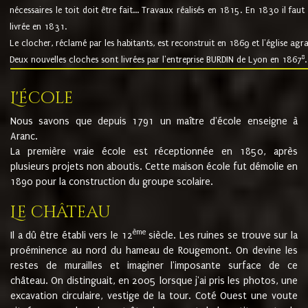
nécessaires le toit doit être fait... Travaux réalisés en 1815. En 1830 il faut
livrée en 1831.
Le clocher, réclamé par les habitants, est reconstruit en 1869 et l'église agr
8
Deux nouvelles cloches sont livrées par l'entreprise BURDIN de Lyon en 1867
.
L'école
Nous savons que depuis 1791 un maître d'école enseigne à
Aranc.
La première vraie école est réceptionnée en 1850, après
plusieurs projets non aboutis. Cette maison école fut démolie en
1890 pour la construction du groupe scolaire.
Le château
ème
Il a dû être établi vers le 12
siècle. Les ruines se trouve sur la
proéminence au nord du hameau de Rougemont. On devine les
restes de murailles et imaginer l'imposante surface de ce
château. On distinguait, en 2005 lorsque j'ai pris les photos, une
excavation circulaire, vestige de la tour. Coté Ouest une voute