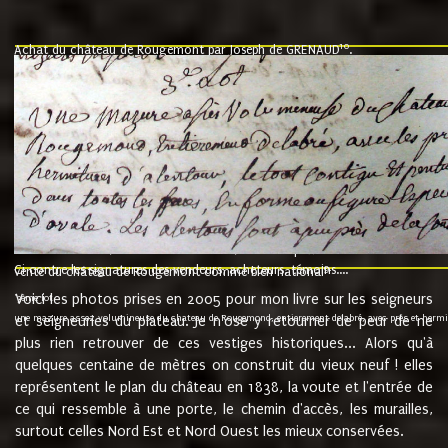
10
Achat du château de Rougemont par Joseph de GRENAUD
.
"l'an mil six cent soixante treze le ving neuvième jour du mois de novemb
nommé fut présent Messire Claude Guillaume de Moyriat chevalier baron de 
vend, purement simplement et irrevocablement a monseigneur monsieur Jose
et chavannes conseiller du roy au parlement de Bourgogne, present et accept
que le dit seigneur Baron de la Vellière a sur ses hommes, indivisables et fi
de la Velliere tout ainsi et comme le dit seigneur Baron et ses hauteurs e
présent......"
suivent les rentes, donation des terriers, etc... au prix de 880 livre louis d'or
Ci contre les signatures des vendeurs, acheteurs, témoins....
9.
vente du château de Rougemont comme bien national
Voici les photos prises en 2005 pour mon livre sur les seigneurs
"3ème lot
une mazure assez volumineuse du chateau de Rougemond, entierement delabré, avec près et hermitur
et seigneuries du plateau. Je n'ose y retourner de peur de ne
plus rien retrouver de ces vestiges historiques... Alors qu'à
quelques centaine de mètres on construit du vieux neuf ! elles
représentent le plan du château en 1838, la voute et l'entrée de
ce qui ressemble à une porte, le chemin d'accès, les murailles,
surtout celles Nord Est et Nord Ouest les mieux conservées.