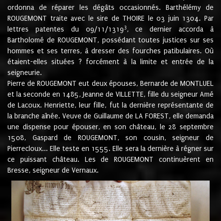
ordonna de réparer les dégâts occasionnés. Barthélémy de
ROUGEMONT traite avec le sire de THOIRE le 03 juin 1304. Par
3
lettres patentes du 09/11/1319
, ce dernier accorda à
Bartholomé de ROUGEMONT, possédant toutes justices sur ses
hommes et ses terres, à dresser des fourches patibulaires. Où
étaient-elles situées ? forcément à la limite et entrée de la
seigneurie.
Pierre de ROUGEMONT eut deux épouses, Bernarde de MONTLUEL
et la seconde en 1485, Jeanne de VILLETTE, fille du seigneur Amé
de Lacoux. Henriette, leur fille, fut la dernière représentante de
la branche aînée. Veuve de Guillaume de LA FOREST, elle demanda
une dispense pour épouser, en son château, le 28 septembre
1508, Gaspard de ROUGEMONT, son cousin, seigneur de
Pierrecloux... Elle teste en 1555. Elle sera la dernière à régner sur
ce puissant château. Les de ROUGEMONT continuèrent en
Bresse, seigneur de Vernaux.