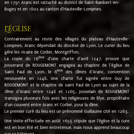
en 1791 Aranc est rattaché au district de Saint-Rambert-en-
Bugey et en 1802 au canton d'Hauteville-Lompnes.
L'église
Contrairement au reste des villages du plateau d'Hauteville-
Lompnes, Aranc dépendait du diocèse de Lyon. Le curier du lieu
gère les vicaire de Corlier, Montgriffon.
ème
La copie du 16
d’une charte d’avril 1247, prouve que
Josserand de ROUGEMONT engagea au chapitre de l’église de
ème
Saint Paul de Lyon, le 6
des dîmes d’Aranc, convention
renouvelée en 1248. Une charte fut signée entre Guy de
ROUGEMONT et le chapitre de saint Paul de Lyon au sujet de la
dîme d’Aranc entre 1248 et 1265. Josselain de ROUGEMONT
transigea plusieurs fois avec les religieuses de Blye, propriétaire
d'un couvent entre Aranc et Corlier, pour la dîme.
Le premier curé du lieu est un prénommé Guillaume cité en 1263.
Une visite effectuée en août 1655 stipule que l'église et la cure
est en bon été et bien entretenue, mais nous apprend beaucoup