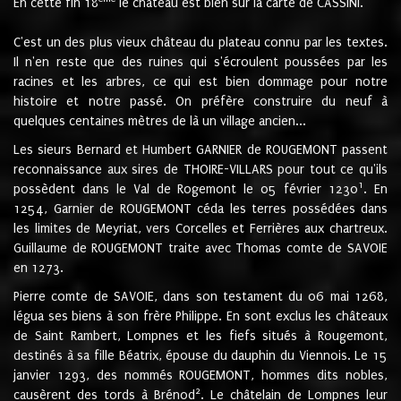
En cette fin 18
le château est bien sur la carte de CASSINI.
C'est un des plus vieux château du plateau connu par les textes.
Il n'en reste que des ruines qui s'écroulent poussées par les
racines et les arbres, ce qui est bien dommage pour notre
histoire et notre passé. On préfère construire du neuf à
quelques centaines mètres de là un village ancien...
Les sieurs Bernard et Humbert GARNIER de ROUGEMONT passent
reconnaissance aux sires de THOIRE-VILLARS pour tout ce qu'ils
1
possèdent dans le Val de Rogemont le 05 février 1230
. En
1254, Garnier de ROUGEMONT céda les terres possédées dans
les limites de Meyriat, vers Corcelles et Ferrières aux chartreux.
Guillaume de ROUGEMONT traite avec Thomas comte de SAVOIE
en 1273.
Pierre comte de SAVOIE, dans son testament du 06 mai 1268,
légua ses biens à son frère Philippe. En sont exclus les châteaux
de Saint Rambert, Lompnes et les fiefs situés à Rougemont,
destinés à sa fille Béatrix, épouse du dauphin du Viennois. Le 15
janvier 1293, des nommés ROUGEMONT, hommes dits nobles,
2
causèrent des tords à Brénod
. Le châtelain de Lompnes leur