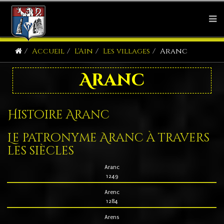
Accueil
L'Ain
Les villages
Aranc
Aranc
Histoire Aranc
Le patronyme Aranc à travers
les siècles
Aranc
1249
Arenc
1284
Arens