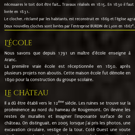
nécessaires le toit doit être fait... Travaux réalisés en 1815. En 1830 il faut
livrée en 1831.
Le clocher, réclamé par les habitants, est reconstruit en 1869 et l'église agr
8
Deux nouvelles cloches sont livrées par l'entreprise BURDIN de Lyon en 1867
.
L'école
Nous savons que depuis 1791 un maître d'école enseigne à
Aranc.
La première vraie école est réceptionnée en 1850, après
plusieurs projets non aboutis. Cette maison école fut démolie en
1890 pour la construction du groupe scolaire.
Le château
ème
Il a dû être établi vers le 12
siècle. Les ruines se trouve sur la
proéminence au nord du hameau de Rougemont. On devine les
restes de murailles et imaginer l'imposante surface de ce
château. On distinguait, en 2005 lorsque j'ai pris les photos, une
excavation circulaire, vestige de la tour. Coté Ouest une voute