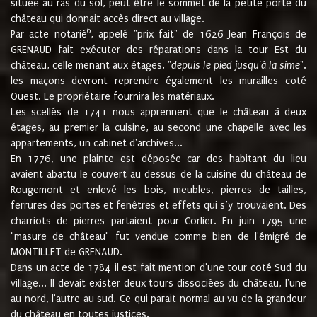
située au ras du sol, peut être le sommet de la petite porte du
château qui donnait accès direct au village.
6
Par acte notarié
, appelé "prix fait" de 1626 Jean François de
GRENAUD fait exécuter des réparations dans la tour Est du
château, celle menant aux étages, "
depuis le pied jusqu'à la sime
".
les maçons devront reprendre également les murailles coté
Ouest. Le propriétaire fournira les matériaux.
Les scellés de 1741 nous apprennent que le château à deux
étages, au premier la cuisine, au second une chapelle avec les
appartements, un cabinet d'archives...
En 1776, une plainte est déposée car des habitant du lieu
avaient abattu le couvert au dessus de la cuisine du château de
Rougemont et enlevé les bois, meubles, pierres de tailles,
ferrures des portes et fenêtres et effets qui s’y trouvaient. Des
charriots de pierres partaient pour Corlier. En juin 1795 une
"masure de château" fut vendue comme bien de l'émigré de
MONTILLET de GRENAUD.
Dans un acte de 1784 il est fait mention d'une tour coté Sud du
village... Il devait exister deux tours dissociées du château, l'une
au nord, l'autre au sud. Ce qui parait normal au vu de la grandeur
du château en toutes justices.