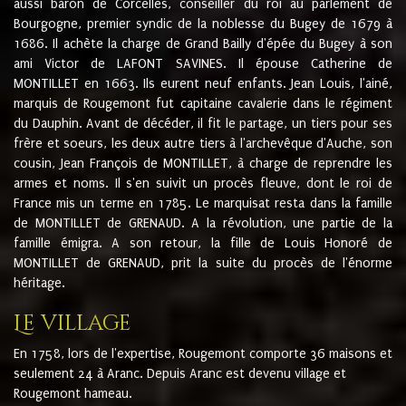
aussi baron de Corcelles, conseiller du roi au parlement de
Bourgogne, premier syndic de la noblesse du Bugey de 1679 à
1686. Il achète la charge de Grand Bailly d'épée du Bugey à son
ami Victor de LAFONT SAVINES. Il épouse Catherine de
MONTILLET en 1663. Ils eurent neuf enfants. Jean Louis, l'ainé,
marquis de Rougemont fut capitaine cavalerie dans le régiment
du Dauphin. Avant de décéder, il fit le partage, un tiers pour ses
frère et soeurs, les deux autre tiers à l'archevêque d'Auche, son
cousin, Jean François de MONTILLET, à charge de reprendre les
armes et noms. Il s'en suivit un procès fleuve, dont le roi de
France mis un terme en 1785. Le marquisat resta dans la famille
de MONTILLET de GRENAUD. A la révolution, une partie de la
famille émigra. A son retour, la fille de Louis Honoré de
MONTILLET de GRENAUD, prit la suite du procès de l'énorme
héritage.
Le village
En 1758, lors de l'expertise, Rougemont comporte 36 maisons et
seulement 24 à Aranc. Depuis Aranc est devenu village et
Rougemont hameau.