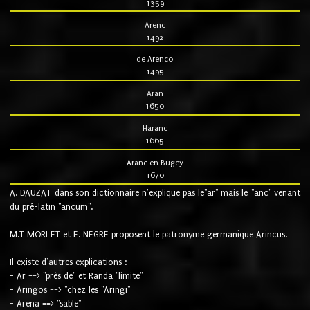
1359
Arenc
1492
de Arenco
1495
Aran
1650
Haranc
1665
Aranc en Bugey
1670
A. DAUZAT dans son dictionnaire n'explique pas le"ar" mais le "anc" venant
du pré-latin "ancum".
M.T MORLET et E. NEGRE proposent le patronyme germanique Arincus.
Il existe d'autres explications :
- Ar ==> "près de" et Randa "limite"
- Aringos ==> "chez les "Aringi"
- Arena ==> "sable"