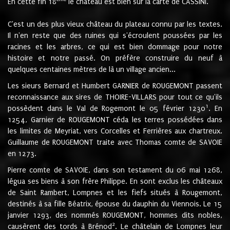
En cette fin 18
le château est bien sur la carte de CASSINI.
C'est un des plus vieux château du plateau connu par les textes.
Il n'en reste que des ruines qui s'écroulent poussées par les
racines et les arbres, ce qui est bien dommage pour notre
histoire et notre passé. On préfère construire du neuf à
quelques centaines mètres de là un village ancien...
Les sieurs Bernard et Humbert GARNIER de ROUGEMONT passent
reconnaissance aux sires de THOIRE-VILLARS pour tout ce qu'ils
1
possèdent dans le Val de Rogemont le 05 février 1230
. En
1254, Garnier de ROUGEMONT céda les terres possédées dans
les limites de Meyriat, vers Corcelles et Ferrières aux chartreux.
Guillaume de ROUGEMONT traite avec Thomas comte de SAVOIE
en 1273.
Pierre comte de SAVOIE, dans son testament du 06 mai 1268,
légua ses biens à son frère Philippe. En sont exclus les châteaux
de Saint Rambert, Lompnes et les fiefs situés à Rougemont,
destinés à sa fille Béatrix, épouse du dauphin du Viennois. Le 15
janvier 1293, des nommés ROUGEMONT, hommes dits nobles,
2
causèrent des tords à Brénod
. Le châtelain de Lompnes leur