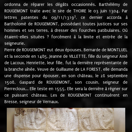
ordonna de réparer les dégâts occasionnés. Barthélémy de
ROUGEMONT traite avec le sire de THOIRE le 03 juin 1304. Par
3
lettres patentes du 09/11/1319
, ce dernier accorda à
Bartholomé de ROUGEMONT, possédant toutes justices sur ses
hommes et ses terres, à dresser des fourches patibulaires. Où
étaient-elles situées ? forcément à la limite et entrée de la
seigneurie.
Pierre de ROUGEMONT eut deux épouses, Bernarde de MONTLUEL
et la seconde en 1485, Jeanne de VILLETTE, fille du seigneur Amé
de Lacoux. Henriette, leur fille, fut la dernière représentante de
la branche aînée. Veuve de Guillaume de LA FOREST, elle demanda
une dispense pour épouser, en son château, le 28 septembre
1508, Gaspard de ROUGEMONT, son cousin, seigneur de
Pierrecloux... Elle teste en 1555. Elle sera la dernière à régner sur
ce puissant château. Les de ROUGEMONT continuèrent en
Bresse, seigneur de Vernaux.