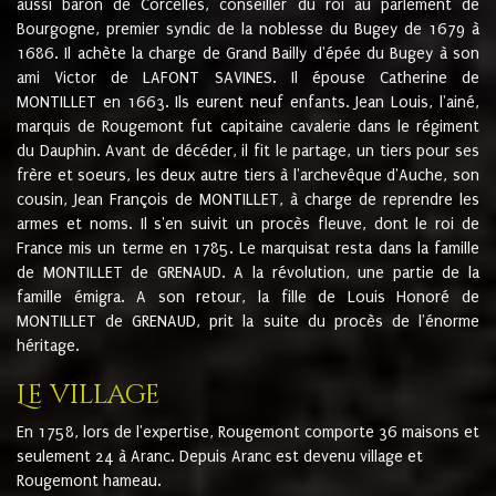
aussi baron de Corcelles, conseiller du roi au parlement de
Bourgogne, premier syndic de la noblesse du Bugey de 1679 à
1686. Il achète la charge de Grand Bailly d'épée du Bugey à son
ami Victor de LAFONT SAVINES. Il épouse Catherine de
MONTILLET en 1663. Ils eurent neuf enfants. Jean Louis, l'ainé,
marquis de Rougemont fut capitaine cavalerie dans le régiment
du Dauphin. Avant de décéder, il fit le partage, un tiers pour ses
frère et soeurs, les deux autre tiers à l'archevêque d'Auche, son
cousin, Jean François de MONTILLET, à charge de reprendre les
armes et noms. Il s'en suivit un procès fleuve, dont le roi de
France mis un terme en 1785. Le marquisat resta dans la famille
de MONTILLET de GRENAUD. A la révolution, une partie de la
famille émigra. A son retour, la fille de Louis Honoré de
MONTILLET de GRENAUD, prit la suite du procès de l'énorme
héritage.
Le village
En 1758, lors de l'expertise, Rougemont comporte 36 maisons et
seulement 24 à Aranc. Depuis Aranc est devenu village et
Rougemont hameau.