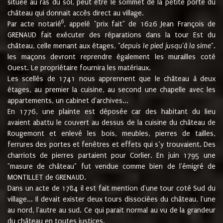
située au ras du sol, peut être le sommet de la petite porte du
château qui donnait accès direct au village.
6
Par acte notarié
, appelé "prix fait" de 1626 Jean François de
GRENAUD fait exécuter des réparations dans la tour Est du
château, celle menant aux étages, "
depuis le pied jusqu'à la sime
".
les maçons devront reprendre également les murailles coté
Ouest. Le propriétaire fournira les matériaux.
Les scellés de 1741 nous apprennent que le château à deux
étages, au premier la cuisine, au second une chapelle avec les
appartements, un cabinet d'archives...
En 1776, une plainte est déposée car des habitant du lieu
avaient abattu le couvert au dessus de la cuisine du château de
Rougemont et enlevé les bois, meubles, pierres de tailles,
ferrures des portes et fenêtres et effets qui s’y trouvaient. Des
charriots de pierres partaient pour Corlier. En juin 1795 une
"masure de château" fut vendue comme bien de l'émigré de
MONTILLET de GRENAUD.
Dans un acte de 1784 il est fait mention d'une tour coté Sud du
village... Il devait exister deux tours dissociées du château, l'une
au nord, l'autre au sud. Ce qui parait normal au vu de la grandeur
du château en toutes justices.