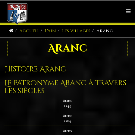
Accueil
L'Ain
Les villages
Aranc
Aranc
Histoire Aranc
Le patronyme Aranc à travers
les siècles
Aranc
1249
Arenc
1284
Arens