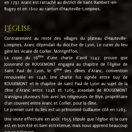
en 1791 Aranc est rattaché au district de Saint-Rambert-en-
Bugey et en 1802 au canton d'Hauteville-Lompnes.
L'église
Contrairement au reste des villages du plateau d'Hauteville-
Lompnes, Aranc dépendait du diocèse de Lyon. Le curier du lieu
gère les vicaire de Corlier, Montgriffon.
ème
La copie du 16
d’une charte d’avril 1247, prouve que
Josserand de ROUGEMONT engagea au chapitre de l’église de
ème
Saint Paul de Lyon, le 6
des dîmes d’Aranc, convention
renouvelée en 1248. Une charte fut signée entre Guy de
ROUGEMONT et le chapitre de saint Paul de Lyon au sujet de la
dîme d’Aranc entre 1248 et 1265. Josselain de ROUGEMONT
transigea plusieurs fois avec les religieuses de Blye, propriétaire
d'un couvent entre Aranc et Corlier, pour la dîme.
Le premier curé du lieu est un prénommé Guillaume cité en 1263.
Une visite effectuée en août 1655 stipule que l'église et la cure
est en bon été et bien entretenue, mais nous apprend beaucoup