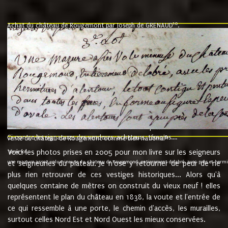
10
Achat du château de Rougemont par Joseph de GRENAUD
.
"l'an mil six cent soixante treze le ving neuvième jour du mois de novemb
nommé fut présent Messire Claude Guillaume de Moyriat chevalier baron de 
vend, purement simplement et irrevocablement a monseigneur monsieur Jose
et chavannes conseiller du roy au parlement de Bourgogne, present et accept
que le dit seigneur Baron de la Vellière a sur ses hommes, indivisables et fi
de la Velliere tout ainsi et comme le dit seigneur Baron et ses hauteurs e
présent......"
suivent les rentes, donation des terriers, etc... au prix de 880 livre louis d'or
Ci contre les signatures des vendeurs, acheteurs, témoins....
9.
vente du château de Rougemont comme bien national
Voici les photos prises en 2005 pour mon livre sur les seigneurs
"3ème lot
une mazure assez volumineuse du chateau de Rougemond, entierement delabré, avec près et hermitur
et seigneuries du plateau. Je n'ose y retourner de peur de ne
plus rien retrouver de ces vestiges historiques... Alors qu'à
quelques centaine de mètres on construit du vieux neuf ! elles
représentent le plan du château en 1838, la voute et l'entrée de
ce qui ressemble à une porte, le chemin d'accès, les murailles,
surtout celles Nord Est et Nord Ouest les mieux conservées.