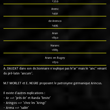
1359
Arenc
1492
de Arenco
1495
Aran
1650
Haranc
1665
Aranc en Bugey
1670
A. DAUZAT dans son dictionnaire n'explique pas le"ar" mais le "anc" venant
du pré-latin "ancum".
M.T MORLET et E. NEGRE proposent le patronyme germanique Arincus.
Il existe d'autres explications :
- Ar ==> "près de" et Randa "limite"
- Aringos ==> "chez les "Aringi"
- Arena ==> "sable"