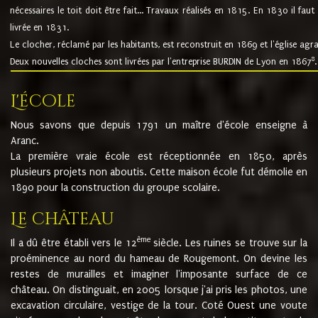
nécessaires le toit doit être fait... Travaux réalisés en 1815. En 1830 il faut
livrée en 1831.
Le clocher, réclamé par les habitants, est reconstruit en 1869 et l'église agr
8
Deux nouvelles cloches sont livrées par l'entreprise BURDIN de Lyon en 1867
.
L'école
Nous savons que depuis 1791 un maître d'école enseigne à
Aranc.
La première vraie école est réceptionnée en 1850, après
plusieurs projets non aboutis. Cette maison école fut démolie en
1890 pour la construction du groupe scolaire.
Le château
ème
Il a dû être établi vers le 12
siècle. Les ruines se trouve sur la
proéminence au nord du hameau de Rougemont. On devine les
restes de murailles et imaginer l'imposante surface de ce
château. On distinguait, en 2005 lorsque j'ai pris les photos, une
excavation circulaire, vestige de la tour. Coté Ouest une voute