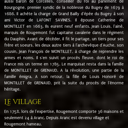
aussi baron de Corcelles, conseiller du roi au parlement de
Bourgogne, premier syndic de la noblesse du Bugey de 1679 à
1686. Il achète la charge de Grand Bailly d'épée du Bugey à son
ami Victor de LAFONT SAVINES. Il épouse Catherine de
MONTILLET en 1663. Ils eurent neuf enfants. Jean Louis, l'ainé,
marquis de Rougemont fut capitaine cavalerie dans le régiment
du Dauphin. Avant de décéder, il fit le partage, un tiers pour ses
frère et soeurs, les deux autre tiers à l'archevêque d'Auche, son
cousin, Jean François de MONTILLET, à charge de reprendre les
armes et noms. Il s'en suivit un procès fleuve, dont le roi de
France mis un terme en 1785. Le marquisat resta dans la famille
de MONTILLET de GRENAUD. A la révolution, une partie de la
famille émigra. A son retour, la fille de Louis Honoré de
MONTILLET de GRENAUD, prit la suite du procès de l'énorme
héritage.
Le village
En 1758, lors de l'expertise, Rougemont comporte 36 maisons et
seulement 24 à Aranc. Depuis Aranc est devenu village et
Rougemont hameau.