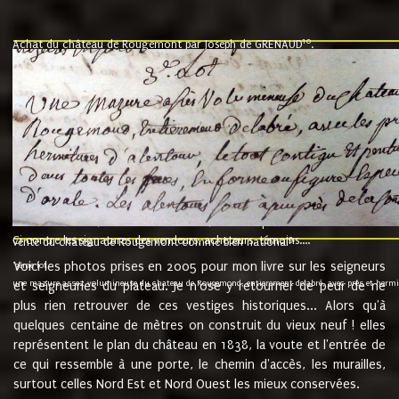
10
Achat du château de Rougemont par Joseph de GRENAUD
.
"l'an mil six cent soixante treze le ving neuvième jour du mois de novemb
nommé fut présent Messire Claude Guillaume de Moyriat chevalier baron de 
vend, purement simplement et irrevocablement a monseigneur monsieur Jose
et chavannes conseiller du roy au parlement de Bourgogne, present et accept
que le dit seigneur Baron de la Vellière a sur ses hommes, indivisables et fi
de la Velliere tout ainsi et comme le dit seigneur Baron et ses hauteurs e
présent......"
suivent les rentes, donation des terriers, etc... au prix de 880 livre louis d'or
Ci contre les signatures des vendeurs, acheteurs, témoins....
9.
vente du château de Rougemont comme bien national
Voici les photos prises en 2005 pour mon livre sur les seigneurs
"3ème lot
une mazure assez volumineuse du chateau de Rougemond, entierement delabré, avec près et hermitur
et seigneuries du plateau. Je n'ose y retourner de peur de ne
plus rien retrouver de ces vestiges historiques... Alors qu'à
quelques centaine de mètres on construit du vieux neuf ! elles
représentent le plan du château en 1838, la voute et l'entrée de
ce qui ressemble à une porte, le chemin d'accès, les murailles,
surtout celles Nord Est et Nord Ouest les mieux conservées.