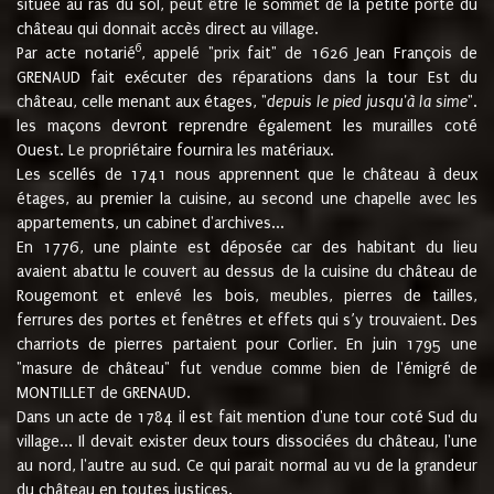
située au ras du sol, peut être le sommet de la petite porte du
château qui donnait accès direct au village.
6
Par acte notarié
, appelé "prix fait" de 1626 Jean François de
GRENAUD fait exécuter des réparations dans la tour Est du
château, celle menant aux étages, "
depuis le pied jusqu'à la sime
".
les maçons devront reprendre également les murailles coté
Ouest. Le propriétaire fournira les matériaux.
Les scellés de 1741 nous apprennent que le château à deux
étages, au premier la cuisine, au second une chapelle avec les
appartements, un cabinet d'archives...
En 1776, une plainte est déposée car des habitant du lieu
avaient abattu le couvert au dessus de la cuisine du château de
Rougemont et enlevé les bois, meubles, pierres de tailles,
ferrures des portes et fenêtres et effets qui s’y trouvaient. Des
charriots de pierres partaient pour Corlier. En juin 1795 une
"masure de château" fut vendue comme bien de l'émigré de
MONTILLET de GRENAUD.
Dans un acte de 1784 il est fait mention d'une tour coté Sud du
village... Il devait exister deux tours dissociées du château, l'une
au nord, l'autre au sud. Ce qui parait normal au vu de la grandeur
du château en toutes justices.