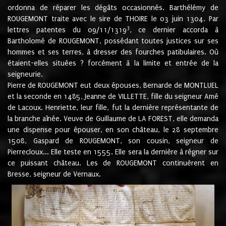
ordonna de réparer les dégâts occasionnés. Barthélémy de
ROUGEMONT traite avec le sire de THOIRE le 03 juin 1304. Par
3
lettres patentes du 09/11/1319
, ce dernier accorda à
Bartholomé de ROUGEMONT, possédant toutes justices sur ses
hommes et ses terres, à dresser des fourches patibulaires. Où
étaient-elles situées ? forcément à la limite et entrée de la
seigneurie.
Pierre de ROUGEMONT eut deux épouses, Bernarde de MONTLUEL
et la seconde en 1485, Jeanne de VILLETTE, fille du seigneur Amé
de Lacoux. Henriette, leur fille, fut la dernière représentante de
la branche aînée. Veuve de Guillaume de LA FOREST, elle demanda
une dispense pour épouser, en son château, le 28 septembre
1508, Gaspard de ROUGEMONT, son cousin, seigneur de
Pierrecloux... Elle teste en 1555. Elle sera la dernière à régner sur
ce puissant château. Les de ROUGEMONT continuèrent en
Bresse, seigneur de Vernaux.