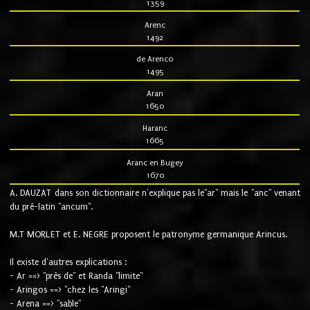
1359
Arenc
1492
de Arenco
1495
Aran
1650
Haranc
1665
Aranc en Bugey
1670
A. DAUZAT dans son dictionnaire n'explique pas le"ar" mais le "anc" venant
du pré-latin "ancum".
M.T MORLET et E. NEGRE proposent le patronyme germanique Arincus.
Il existe d'autres explications :
- Ar ==> "près de" et Randa "limite"
- Aringos ==> "chez les "Aringi"
- Arena ==> "sable"