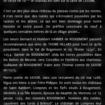
En cette fin 18
le château est bien sur la carte de CASSINI.
C'est un des plus vieux château du plateau connu par les textes.
Il n'en reste que des ruines qui s'écroulent poussées par les
racines et les arbres, ce qui est bien dommage pour notre
histoire et notre passé. On préfère construire du neuf à
quelques centaines mètres de là un village ancien...
Les sieurs Bernard et Humbert GARNIER de ROUGEMONT passent
reconnaissance aux sires de THOIRE-VILLARS pour tout ce qu'ils
1
possèdent dans le Val de Rogemont le 05 février 1230
. En
1254, Garnier de ROUGEMONT céda les terres possédées dans
les limites de Meyriat, vers Corcelles et Ferrières aux chartreux.
Guillaume de ROUGEMONT traite avec Thomas comte de SAVOIE
en 1273.
Pierre comte de SAVOIE, dans son testament du 06 mai 1268,
légua ses biens à son frère Philippe. En sont exclus les châteaux
de Saint Rambert, Lompnes et les fiefs situés à Rougemont,
destinés à sa fille Béatrix, épouse du dauphin du Viennois. Le 15
janvier 1293, des nommés ROUGEMONT, hommes dits nobles,
2
causèrent des tords à Brénod
. Le châtelain de Lompnes leur