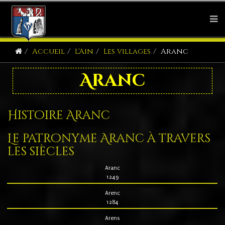
Accueil
L'Ain
Les villages
Aranc
Aranc
Histoire Aranc
Le patronyme Aranc à travers
les siècles
Aranc
1249
Arenc
1284
Arens