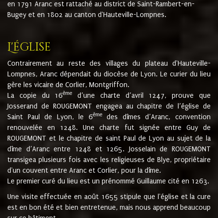
en 1791 Aranc est rattaché au district de Saint-Rambert-en-
Bugey et en 1802 au canton d'Hauteville-Lompnes.
L'église
Contrairement au reste des villages du plateau d'Hauteville-
Lompnes, Aranc dépendait du diocèse de Lyon. Le curier du lieu
gère les vicaire de Corlier, Montgriffon.
ème
La copie du 16
d’une charte d’avril 1247, prouve que
Josserand de ROUGEMONT engagea au chapitre de l’église de
ème
Saint Paul de Lyon, le 6
des dîmes d’Aranc, convention
renouvelée en 1248. Une charte fut signée entre Guy de
ROUGEMONT et le chapitre de saint Paul de Lyon au sujet de la
dîme d’Aranc entre 1248 et 1265. Josselain de ROUGEMONT
transigea plusieurs fois avec les religieuses de Blye, propriétaire
d'un couvent entre Aranc et Corlier, pour la dîme.
Le premier curé du lieu est un prénommé Guillaume cité en 1263.
Une visite effectuée en août 1655 stipule que l'église et la cure
est en bon été et bien entretenue, mais nous apprend beaucoup