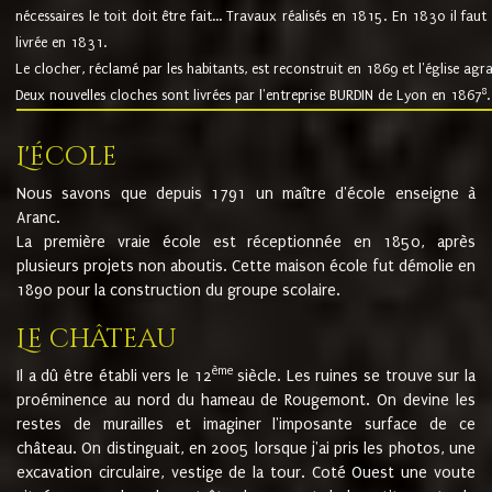
nécessaires le toit doit être fait... Travaux réalisés en 1815. En 1830 il faut
livrée en 1831.
Le clocher, réclamé par les habitants, est reconstruit en 1869 et l'église agr
8
Deux nouvelles cloches sont livrées par l'entreprise BURDIN de Lyon en 1867
.
L'école
Nous savons que depuis 1791 un maître d'école enseigne à
Aranc.
La première vraie école est réceptionnée en 1850, après
plusieurs projets non aboutis. Cette maison école fut démolie en
1890 pour la construction du groupe scolaire.
Le château
ème
Il a dû être établi vers le 12
siècle. Les ruines se trouve sur la
proéminence au nord du hameau de Rougemont. On devine les
restes de murailles et imaginer l'imposante surface de ce
château. On distinguait, en 2005 lorsque j'ai pris les photos, une
excavation circulaire, vestige de la tour. Coté Ouest une voute