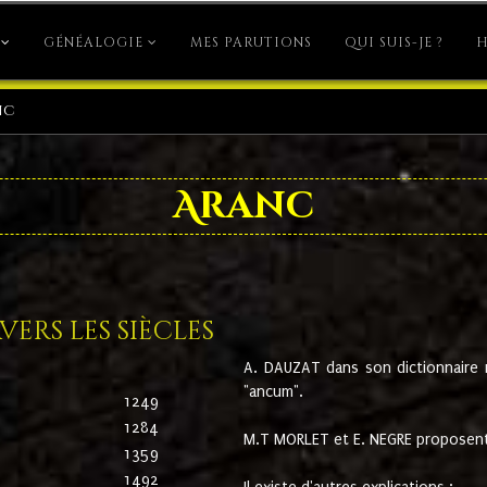
GÉNÉALOGIE
MES PARUTIONS
QUI SUIS-JE ?
H
nc
Aranc
ers les siècles
A. DAUZAT dans son dictionnaire n'
"ancum".
1249
1284
M.T MORLET et E. NEGRE proposent
1359
1492