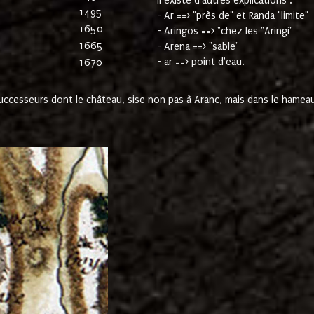
Il existe d'autres explications :
1495
- Ar ==> "près de" et Randa "limite"
1650
- Aringos ==> "chez les "Aringi"
1665
- Arena ==> "sable"
- ar ==> point d'eau.
1670
cesseurs dont le château, sise non pas à Aranc, mais dans le hameau 