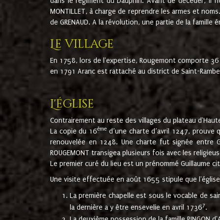
dans le régiment du Dauphin. Avant de décéder, il fi
MONTILLET, à charge de reprendre les armes et noms. I
de GRENAUD. A la révolution, une partie de la famille 
Le village
En 1758, lors de l'expertise, Rougemont comporte 36
en 1791 Aranc est rattaché au district de Saint-Ram
L'église
Contrairement au reste des villages du plateau d'Haute
ème
La copie du 16
d’une charte d’avril 1247, prouve 
renouvelée en 1248. Une charte fut signée entre G
ROUGEMONT transigea plusieurs fois avec les religieuse
Le premier curé du lieu est un prénommé Guillaume ci
Une visite effectuée en août 1655 stipule que l'églis
La première chapelle est sous le vocable de s
7
la dernière a y être ensevelie en avril 1736
.
La deuxième possession de la famille PINGON d'A