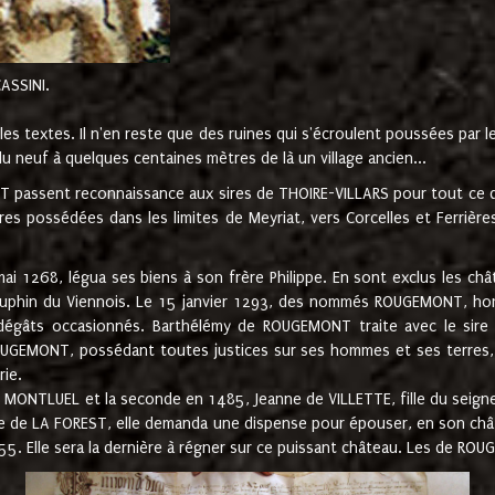
CASSINI.
es textes. Il n'en reste que des ruines qui s'écroulent poussées par 
u neuf à quelques centaines mètres de là un village ancien...
passent reconnaissance aux sires de THOIRE-VILLARS pour tout ce qu
es possédées dans les limites de Meyriat, vers Corcelles et Ferrièr
 1268, légua ses biens à son frère Philippe. En sont exclus les châ
dauphin du Viennois. Le 15 janvier 1293, des nommés ROUGEMONT, ho
dégâts occasionnés. Barthélémy de ROUGEMONT traite avec le sire 
UGEMONT, possédant toutes justices sur ses hommes et ses terres, à
rie.
NTLUEL et la seconde en 1485, Jeanne de VILLETTE, fille du seigneur 
ume de LA FOREST, elle demanda une dispense pour épouser, en son c
1555. Elle sera la dernière à régner sur ce puissant château. Les de 