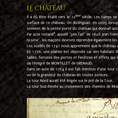
Le château
ème
Il a dû être établi vers le 12
siècle. Les ruines s
surface de ce château. On distinguait, en 2005 lorsque
sommet de la petite porte du château qui donnait accès
6
Par acte notarié
, appelé "prix fait" de 1626 Jean Fra
la sime
". les maçons devront reprendre également les m
Les scellés de 1741 nous apprennent que le château à 
En 1776, une plainte est déposée car des habitant d
tailles, ferrures des portes et fenêtres et effets qui
de l'émigré de MONTILLET de GRENAUD.
Dans un acte de 1784 il est fait mention d'une tour co
vu de la grandeur du château en toutes justices.
La tour Nord aurait été érigée sur le pré de la Tour.
La tour Sud élevée au croisement des chemins de Rés