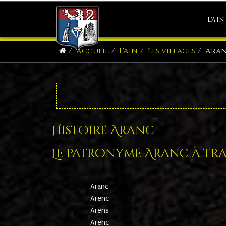
L'AIN
Accueil
L'Ain
Les villages
Ara
Histoire Aranc
Le patronyme Aranc à trav
Aranc
Arenc
Arens
Arenc