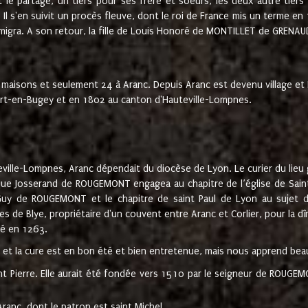
t le partage, un tiers pour ses frère et soeurs, les deux autre tiers
l s'en suivit un procès fleuve, dont le roi de France mis un terme en
émigra. A son retour, la fille de Louis Honoré de MONTILLET de GRENAUD
 maisons et seulement 24 à Aranc. Depuis Aranc est devenu village 
bert-en-Bugey et en 1802 au canton d'Hauteville-Lompnes.
ville-Lompnes, Aranc dépendait du diocèse de Lyon. Le curier du lieu g
que Josserand de ROUGEMONT engagea au chapitre de l’église de Saint
uy de ROUGEMONT et le chapitre de saint Paul de Lyon au sujet d
s de Blye, propriétaire d'un couvent entre Aranc et Corlier, pour la dî
té en 1263.
e et la cure est en bon été et bien entretenue, mais nous apprend be
aint Pierre. Elle aurait été fondée vers 1510 par le seigneur de RO
ranc, dont le patron est saint Michel.