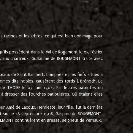
les racines et les arbres, ce qui est bien dommage pour
'ils possèdent dans le Val de Rogemont le 05 février
es aux chartreux. Guillaume de ROUGEMONT traite avec
teaux de Saint Rambert, Lompnes et les fiefs situés à
2
mmes dits nobles, causèrent des tords à Brénod
. Le
de THOIRE le 03 juin 1304. Par lettres patentes du
 dresser des fourches patibulaires. Où étaient-elles
Amé de Lacoux. Henriette, leur fille, fut la dernière
hâteau, le 28 septembre 1508, Gaspard de ROUGEMONT,
ROUGEMONT continuèrent en Bresse, seigneur de Vernaux.