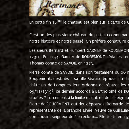
ème
En cette fin 18
le château est bien sur la carte de 
C'est un des plus vieux château du plateau connu par l
notre histoire et notre passé. On préfère construire d
Les sieurs Bernard et Humbert GARNIER de ROUGEMONT 
1
1230
. En 1254, Garnier de ROUGEMONT céda les terr
Thomas comte de SAVOIE en 1273.
Pierre comte de SAVOIE, dans son testament du 06 mai
Rougemont, destinés à sa fille Béatrix, épouse du 
châtelain de Lompnes leur ordonna de réparer les 
3
09/11/1319
, ce dernier accorda à Bartholomé de RO
situées ? forcément à la limite et entrée de la seigneu
Pierre de ROUGEMONT eut deux épouses, Bernarde de MO
représentante de la branche aînée. Veuve de Guilla
son cousin, seigneur de Pierrecloux... Elle teste en 