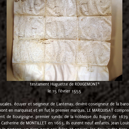
4
testament Huguette de ROUGEMONT
le 15 février 1555
cales, écuyer et seigneur de Lantenay, devint coseigneur de la bar
ont en marquisat et en fut le premier marquis. LE MARQUISAT comprenait
ement de Bourgogne, premier syndic de la noblesse du Bugey de 1679 à
Catherine de MONTILLET en 1663. Ils eurent neuf enfants. Jean Louis,