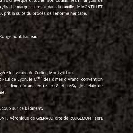
 à l'archevêque d'Auche, son cousin, Jean François de
 1785. Le marquisat resta dans la famille de MONTILLET
, prit la suite du procès de l'énorme héritage.
et Rougemont hameau.
ère les vicaire de Corlier, Montgriffon.
ème
 Paul de Lyon, le 6
des dîmes d’Aranc, convention
e la dîme d’Aranc entre 1248 et 1265. Josselain de
me.
aucoup sur ce bâtiment.
UGEMONT. Véronique de GRENAUD dite de ROUGEMONT sera