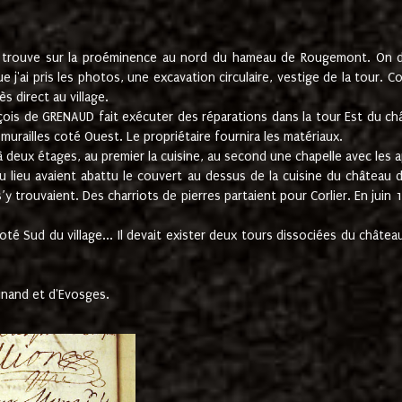
e trouve sur la proéminence au nord du hameau de Rougemont. On dev
 j'ai pris les photos, une excavation circulaire, vestige de la tour. 
 direct au village.
nçois de GRENAUD fait exécuter des réparations dans la tour Est du ch
urailles coté Ouest. Le propriétaire fournira les matériaux.
deux étages, au premier la cuisine, au second une chapelle avec les a
u lieu avaient abattu le couvert au dessus de la cuisine du château 
 s’y trouvaient. Des charriots de pierres partaient pour Corlier. En 
té Sud du village... Il devait exister deux tours dissociées du château,
inand et d'Evosges.