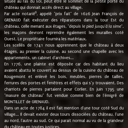
située au ras du sol, peut être le sommet de la petite porte du
château qui donnait accès direct au village.
6
Par acte notarié
, appelé "prix fait" de 1626 Jean François de
GRENAUD fait exécuter des réparations dans la tour Est du
château, celle menant aux étages, "
depuis le pied jusqu'à la sime
".
les maçons devront reprendre également les murailles coté
Ouest. Le propriétaire fournira les matériaux.
Les scellés de 1741 nous apprennent que le château à deux
étages, au premier la cuisine, au second une chapelle avec les
appartements, un cabinet d'archives...
En 1776, une plainte est déposée car des habitant du lieu
avaient abattu le couvert au dessus de la cuisine du château de
Rougemont et enlevé les bois, meubles, pierres de tailles,
ferrures des portes et fenêtres et effets qui s’y trouvaient. Des
charriots de pierres partaient pour Corlier. En juin 1795 une
"masure de château" fut vendue comme bien de l'émigré de
MONTILLET de GRENAUD.
Dans un acte de 1784 il est fait mention d'une tour coté Sud du
village... Il devait exister deux tours dissociées du château, l'une
au nord, l'autre au sud. Ce qui parait normal au vu de la grandeur
du château en toutes justices.