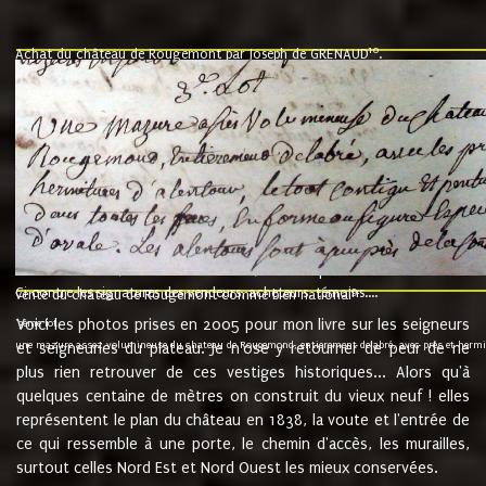
10
Achat du château de Rougemont par Joseph de GRENAUD
.
"l'an mil six cent soixante treze le ving neuvième jour du mois de novemb
nommé fut présent Messire Claude Guillaume de Moyriat chevalier baron de 
vend, purement simplement et irrevocablement a monseigneur monsieur Jose
et chavannes conseiller du roy au parlement de Bourgogne, present et accept
que le dit seigneur Baron de la Vellière a sur ses hommes, indivisables et fi
de la Velliere tout ainsi et comme le dit seigneur Baron et ses hauteurs e
présent......"
suivent les rentes, donation des terriers, etc... au prix de 880 livre louis d'or
Ci contre les signatures des vendeurs, acheteurs, témoins....
9.
vente du château de Rougemont comme bien national
Voici les photos prises en 2005 pour mon livre sur les seigneurs
"3ème lot
une mazure assez volumineuse du chateau de Rougemond, entierement delabré, avec près et hermitur
et seigneuries du plateau. Je n'ose y retourner de peur de ne
plus rien retrouver de ces vestiges historiques... Alors qu'à
quelques centaine de mètres on construit du vieux neuf ! elles
représentent le plan du château en 1838, la voute et l'entrée de
ce qui ressemble à une porte, le chemin d'accès, les murailles,
surtout celles Nord Est et Nord Ouest les mieux conservées.