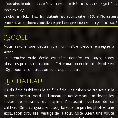
nécessaires le toit doit être fait... Travaux réalisés en 1815. En 1830 il faut
livrée en 1831.
Le clocher, réclamé par les habitants, est reconstruit en 1869 et l'église agr
8
Deux nouvelles cloches sont livrées par l'entreprise BURDIN de Lyon en 1867
.
L'école
Nous savons que depuis 1791 un maître d'école enseigne à
Aranc.
La première vraie école est réceptionnée en 1850, après
plusieurs projets non aboutis. Cette maison école fut démolie en
1890 pour la construction du groupe scolaire.
Le château
ème
Il a dû être établi vers le 12
siècle. Les ruines se trouve sur la
proéminence au nord du hameau de Rougemont. On devine les
restes de murailles et imaginer l'imposante surface de ce
château. On distinguait, en 2005 lorsque j'ai pris les photos, une
excavation circulaire, vestige de la tour. Coté Ouest une voute