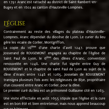
en 1791 Aranc est rattaché au district de Saint-Rambert-en-
Bugey et en 1802 au canton d'Hauteville-Lompnes.
L'église
Contrairement au reste des villages du plateau d'Hauteville-
Lompnes, Aranc dépendait du diocèse de Lyon. Le curier du lieu
gère les vicaire de Corlier, Montgriffon.
ème
La copie du 16
d’une charte d’avril 1247, prouve que
Josserand de ROUGEMONT engagea au chapitre de l’église de
ème
Saint Paul de Lyon, le 6
des dîmes d’Aranc, convention
renouvelée en 1248. Une charte fut signée entre Guy de
ROUGEMONT et le chapitre de saint Paul de Lyon au sujet de la
dîme d’Aranc entre 1248 et 1265. Josselain de ROUGEMONT
transigea plusieurs fois avec les religieuses de Blye, propriétaire
d'un couvent entre Aranc et Corlier, pour la dîme.
Le premier curé du lieu est un prénommé Guillaume cité en 1263.
Une visite effectuée en août 1655 stipule que l'église et la cure
est en bon été et bien entretenue, mais nous apprend beaucoup