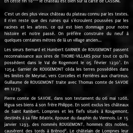
En cette fin 18
le château est bien sur la carte de CASSINI.
C'est un des plus vieux château du plateau connu par les textes.
Il n'en reste que des ruines qui s'écroulent poussées par les
racines et les arbres, ce qui est bien dommage pour notre
histoire et notre passé. On préfère construire du neuf à
quelques centaines mètres de là un village ancien...
Les sieurs Bernard et Humbert GARNIER de ROUGEMONT passent
reconnaissance aux sires de THOIRE-VILLARS pour tout ce qu'ils
1
possèdent dans le Val de Rogemont le 05 février 1230
. En
1254, Garnier de ROUGEMONT céda les terres possédées dans
les limites de Meyriat, vers Corcelles et Ferrières aux chartreux.
Guillaume de ROUGEMONT traite avec Thomas comte de SAVOIE
en 1273.
Pierre comte de SAVOIE, dans son testament du 06 mai 1268,
légua ses biens à son frère Philippe. En sont exclus les châteaux
de Saint Rambert, Lompnes et les fiefs situés à Rougemont,
destinés à sa fille Béatrix, épouse du dauphin du Viennois. Le 15
janvier 1293, des nommés ROUGEMONT, hommes dits nobles,
2
causèrent des tords à Brénod
. Le châtelain de Lompnes leur