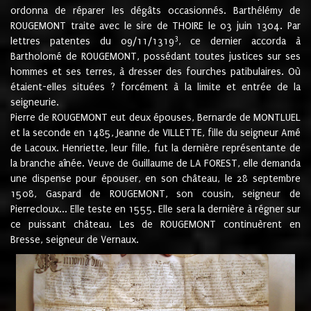
ordonna de réparer les dégâts occasionnés. Barthélémy de
ROUGEMONT traite avec le sire de THOIRE le 03 juin 1304. Par
3
lettres patentes du 09/11/1319
, ce dernier accorda à
Bartholomé de ROUGEMONT, possédant toutes justices sur ses
hommes et ses terres, à dresser des fourches patibulaires. Où
étaient-elles situées ? forcément à la limite et entrée de la
seigneurie.
Pierre de ROUGEMONT eut deux épouses, Bernarde de MONTLUEL
et la seconde en 1485, Jeanne de VILLETTE, fille du seigneur Amé
de Lacoux. Henriette, leur fille, fut la dernière représentante de
la branche aînée. Veuve de Guillaume de LA FOREST, elle demanda
une dispense pour épouser, en son château, le 28 septembre
1508, Gaspard de ROUGEMONT, son cousin, seigneur de
Pierrecloux... Elle teste en 1555. Elle sera la dernière à régner sur
ce puissant château. Les de ROUGEMONT continuèrent en
Bresse, seigneur de Vernaux.