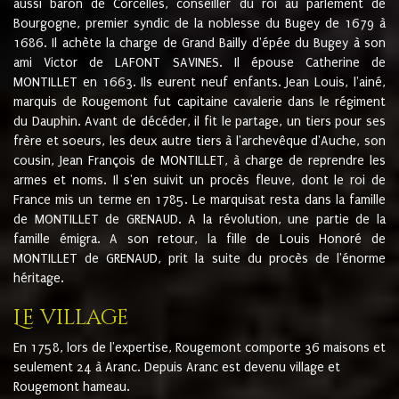
aussi baron de Corcelles, conseiller du roi au parlement de
Bourgogne, premier syndic de la noblesse du Bugey de 1679 à
1686. Il achète la charge de Grand Bailly d'épée du Bugey à son
ami Victor de LAFONT SAVINES. Il épouse Catherine de
MONTILLET en 1663. Ils eurent neuf enfants. Jean Louis, l'ainé,
marquis de Rougemont fut capitaine cavalerie dans le régiment
du Dauphin. Avant de décéder, il fit le partage, un tiers pour ses
frère et soeurs, les deux autre tiers à l'archevêque d'Auche, son
cousin, Jean François de MONTILLET, à charge de reprendre les
armes et noms. Il s'en suivit un procès fleuve, dont le roi de
France mis un terme en 1785. Le marquisat resta dans la famille
de MONTILLET de GRENAUD. A la révolution, une partie de la
famille émigra. A son retour, la fille de Louis Honoré de
MONTILLET de GRENAUD, prit la suite du procès de l'énorme
héritage.
Le village
En 1758, lors de l'expertise, Rougemont comporte 36 maisons et
seulement 24 à Aranc. Depuis Aranc est devenu village et
Rougemont hameau.