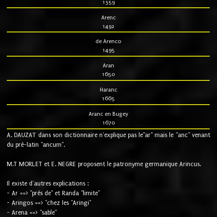
1359
Arenc
1492
de Arenco
1495
Aran
1650
Haranc
1665
Aranc en Bugey
1670
A. DAUZAT dans son dictionnaire n'explique pas le"ar" mais le "anc" venant
du pré-latin "ancum".
M.T MORLET et E. NEGRE proposent le patronyme germanique Arincus.
Il existe d'autres explications :
- Ar ==> "près de" et Randa "limite"
- Aringos ==> "chez les "Aringi"
- Arena ==> "sable"