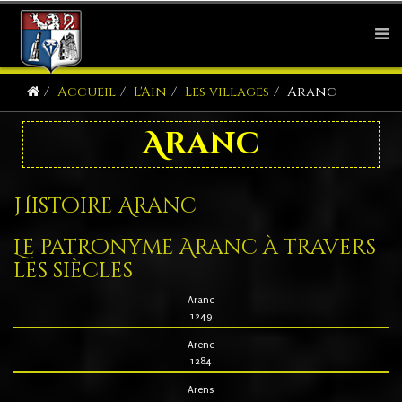
Accueil
L'Ain
Les villages
Aranc
Aranc
Histoire Aranc
Le patronyme Aranc à travers
les siècles
Aranc
1249
Arenc
1284
Arens