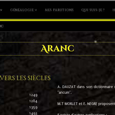
GÉNÉALOGIE
MES PARUTIONS
QUI SUIS-JE ?
H
nc
Aranc
ers les siècles
A. DAUZAT dans son dictionnaire n'
"ancum".
1249
1284
M.T MORLET et E. NEGRE proposent
1359
1492