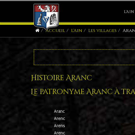
L'AIN
Accueil
L'Ain
Les villages
Ara
Histoire Aranc
Le patronyme Aranc à trav
Aranc
Arenc
Arens
Arenc