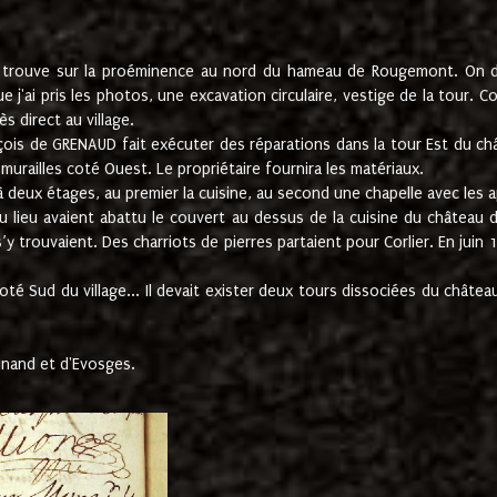
e trouve sur la proéminence au nord du hameau de Rougemont. On dev
 j'ai pris les photos, une excavation circulaire, vestige de la tour. 
 direct au village.
nçois de GRENAUD fait exécuter des réparations dans la tour Est du ch
urailles coté Ouest. Le propriétaire fournira les matériaux.
deux étages, au premier la cuisine, au second une chapelle avec les a
u lieu avaient abattu le couvert au dessus de la cuisine du château 
 s’y trouvaient. Des charriots de pierres partaient pour Corlier. En 
té Sud du village... Il devait exister deux tours dissociées du château,
inand et d'Evosges.