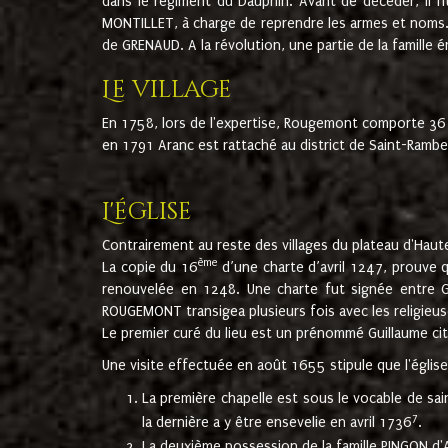
dans le régiment du Dauphin. Avant de décéder, il fi
MONTILLET, à charge de reprendre les armes et noms. I
de GRENAUD. A la révolution, une partie de la famille 
Le village
En 1758, lors de l'expertise, Rougemont comporte 36
en 1791 Aranc est rattaché au district de Saint-Ram
L'église
Contrairement au reste des villages du plateau d'Haute
ème
La copie du 16
d’une charte d’avril 1247, prouve 
renouvelée en 1248. Une charte fut signée entre G
ROUGEMONT transigea plusieurs fois avec les religieuse
Le premier curé du lieu est un prénommé Guillaume ci
Une visite effectuée en août 1655 stipule que l'églis
La première chapelle est sous le vocable de s
7
la dernière a y être ensevelie en avril 1736
.
La deuxième possession de la famille PINGON d'A