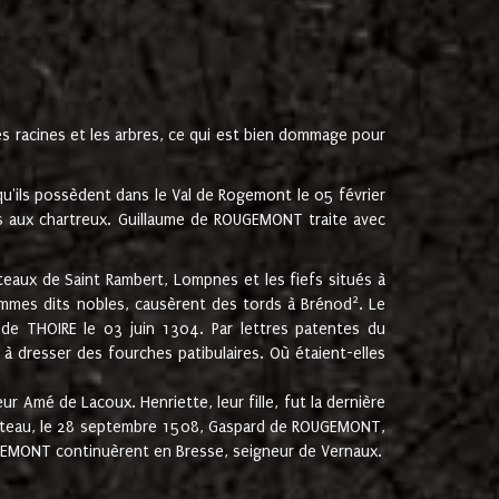
les racines et les arbres, ce qui est bien dommage pour
'ils possèdent dans le Val de Rogemont le 05 février
es aux chartreux. Guillaume de ROUGEMONT traite avec
teaux de Saint Rambert, Lompnes et les fiefs situés à
2
mmes dits nobles, causèrent des tords à Brénod
. Le
de THOIRE le 03 juin 1304. Par lettres patentes du
 dresser des fourches patibulaires. Où étaient-elles
Amé de Lacoux. Henriette, leur fille, fut la dernière
hâteau, le 28 septembre 1508, Gaspard de ROUGEMONT,
ROUGEMONT continuèrent en Bresse, seigneur de Vernaux.