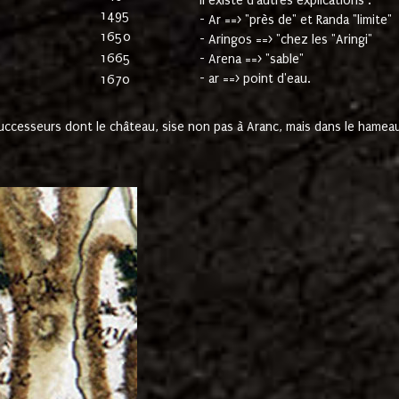
Il existe d'autres explications :
1495
- Ar ==> "près de" et Randa "limite"
1650
- Aringos ==> "chez les "Aringi"
1665
- Arena ==> "sable"
- ar ==> point d'eau.
1670
cesseurs dont le château, sise non pas à Aranc, mais dans le hameau 