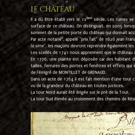
Le château
ème
Il a dû être établi vers le 12
siècle. Les ruines s
surface de ce château. On distinguait, en 2005 lorsque
sommet de la petite porte du château qui donnait accès
6
Par acte notarié
, appelé "prix fait" de 1626 Jean Fra
la sime
". les maçons devront reprendre également les m
Les scellés de 1741 nous apprennent que le château à 
En 1776, une plainte est déposée car des habitant d
tailles, ferrures des portes et fenêtres et effets qui
de l'émigré de MONTILLET de GRENAUD.
Dans un acte de 1784 il est fait mention d'une tour co
vu de la grandeur du château en toutes justices.
La tour Nord aurait été érigée sur le pré de la Tour.
La tour Sud élevée au croisement des chemins de Rés