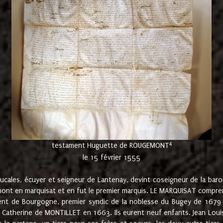
4
testament Huguette de ROUGEMONT
le 15 février 1555
cales, écuyer et seigneur de Lantenay, devint coseigneur de la bar
ont en marquisat et en fut le premier marquis. LE MARQUISAT comprenait
ement de Bourgogne, premier syndic de la noblesse du Bugey de 1679 à
Catherine de MONTILLET en 1663. Ils eurent neuf enfants. Jean Louis,