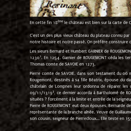
ème
En cette fin 18
le château est bien sur la carte de 
C'est un des plus vieux château du plateau connu par l
notre histoire et notre passé. On préfère construire d
Les sieurs Bernard et Humbert GARNIER de ROUGEMONT 
1
1230
. En 1254, Garnier de ROUGEMONT céda les terr
Thomas comte de SAVOIE en 1273.
Pierre comte de SAVOIE, dans son testament du 06 mai
Rougemont, destinés à sa fille Béatrix, épouse du 
châtelain de Lompnes leur ordonna de réparer les 
3
09/11/1319
, ce dernier accorda à Bartholomé de RO
situées ? forcément à la limite et entrée de la seigneu
Pierre de ROUGEMONT eut deux épouses, Bernarde de MO
représentante de la branche aînée. Veuve de Guilla
son cousin, seigneur de Pierrecloux... Elle teste en 