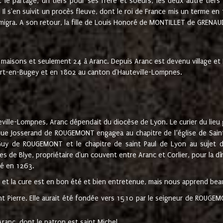
t le partage, un tiers pour ses frère et soeurs, les deux autre tiers
l s'en suivit un procès fleuve, dont le roi de France mis un terme en
émigra. A son retour, la fille de Louis Honoré de MONTILLET de GRENAUD
 maisons et seulement 24 à Aranc. Depuis Aranc est devenu village 
bert-en-Bugey et en 1802 au canton d'Hauteville-Lompnes.
ville-Lompnes, Aranc dépendait du diocèse de Lyon. Le curier du lieu g
que Josserand de ROUGEMONT engagea au chapitre de l’église de Saint
uy de ROUGEMONT et le chapitre de saint Paul de Lyon au sujet d
s de Blye, propriétaire d'un couvent entre Aranc et Corlier, pour la dî
té en 1263.
e et la cure est en bon été et bien entretenue, mais nous apprend be
aint Pierre. Elle aurait été fondée vers 1510 par le seigneur de RO
ranc, dont le patron est saint Michel.