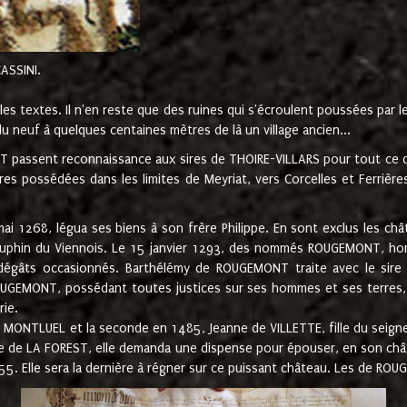
CASSINI.
es textes. Il n'en reste que des ruines qui s'écroulent poussées par 
u neuf à quelques centaines mètres de là un village ancien...
passent reconnaissance aux sires de THOIRE-VILLARS pour tout ce qu
es possédées dans les limites de Meyriat, vers Corcelles et Ferrièr
 1268, légua ses biens à son frère Philippe. En sont exclus les châ
dauphin du Viennois. Le 15 janvier 1293, des nommés ROUGEMONT, ho
dégâts occasionnés. Barthélémy de ROUGEMONT traite avec le sire 
UGEMONT, possédant toutes justices sur ses hommes et ses terres, à
rie.
NTLUEL et la seconde en 1485, Jeanne de VILLETTE, fille du seigneur 
ume de LA FOREST, elle demanda une dispense pour épouser, en son c
1555. Elle sera la dernière à régner sur ce puissant château. Les de 