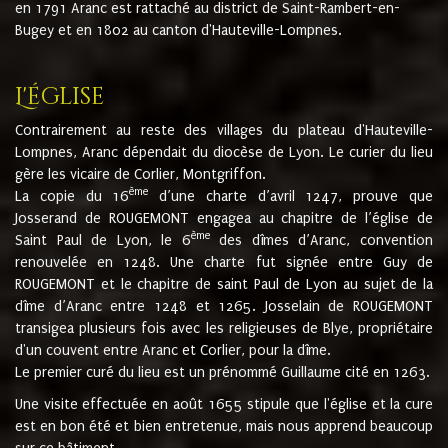
en 1791 Aranc est rattaché au district de Saint-Rambert-en-
Bugey et en 1802 au canton d'Hauteville-Lompnes.
L'église
Contrairement au reste des villages du plateau d'Hauteville-
Lompnes, Aranc dépendait du diocèse de Lyon. Le curier du lieu
gère les vicaire de Corlier, Montgriffon.
ème
La copie du 16
d’une charte d’avril 1247, prouve que
Josserand de ROUGEMONT engagea au chapitre de l’église de
ème
Saint Paul de Lyon, le 6
des dîmes d’Aranc, convention
renouvelée en 1248. Une charte fut signée entre Guy de
ROUGEMONT et le chapitre de saint Paul de Lyon au sujet de la
dîme d’Aranc entre 1248 et 1265. Josselain de ROUGEMONT
transigea plusieurs fois avec les religieuses de Blye, propriétaire
d'un couvent entre Aranc et Corlier, pour la dîme.
Le premier curé du lieu est un prénommé Guillaume cité en 1263.
Une visite effectuée en août 1655 stipule que l'église et la cure
est en bon été et bien entretenue, mais nous apprend beaucoup