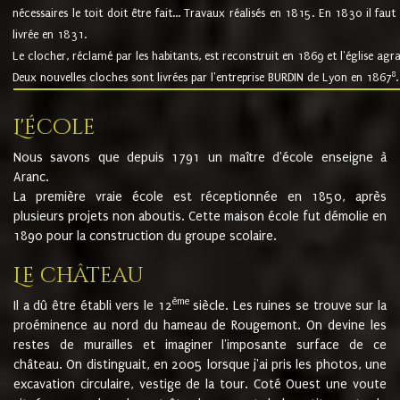
nécessaires le toit doit être fait... Travaux réalisés en 1815. En 1830 il faut
livrée en 1831.
Le clocher, réclamé par les habitants, est reconstruit en 1869 et l'église agr
8
Deux nouvelles cloches sont livrées par l'entreprise BURDIN de Lyon en 1867
.
L'école
Nous savons que depuis 1791 un maître d'école enseigne à
Aranc.
La première vraie école est réceptionnée en 1850, après
plusieurs projets non aboutis. Cette maison école fut démolie en
1890 pour la construction du groupe scolaire.
Le château
ème
Il a dû être établi vers le 12
siècle. Les ruines se trouve sur la
proéminence au nord du hameau de Rougemont. On devine les
restes de murailles et imaginer l'imposante surface de ce
château. On distinguait, en 2005 lorsque j'ai pris les photos, une
excavation circulaire, vestige de la tour. Coté Ouest une voute