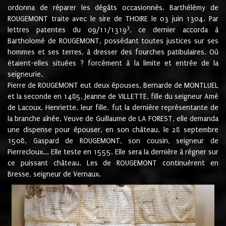
ordonna de réparer les dégâts occasionnés. Barthélémy de
ROUGEMONT traite avec le sire de THOIRE le 03 juin 1304. Par
3
lettres patentes du 09/11/1319
, ce dernier accorda à
Bartholomé de ROUGEMONT, possédant toutes justices sur ses
hommes et ses terres, à dresser des fourches patibulaires. Où
étaient-elles situées ? forcément à la limite et entrée de la
seigneurie.
Pierre de ROUGEMONT eut deux épouses, Bernarde de MONTLUEL
et la seconde en 1485, Jeanne de VILLETTE, fille du seigneur Amé
de Lacoux. Henriette, leur fille, fut la dernière représentante de
la branche aînée. Veuve de Guillaume de LA FOREST, elle demanda
une dispense pour épouser, en son château, le 28 septembre
1508, Gaspard de ROUGEMONT, son cousin, seigneur de
Pierrecloux... Elle teste en 1555. Elle sera la dernière à régner sur
ce puissant château. Les de ROUGEMONT continuèrent en
Bresse, seigneur de Vernaux.