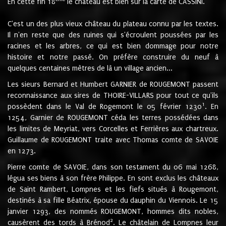
En cette fin 18
le château est bien sur la carte de CASSINI.
C'est un des plus vieux château du plateau connu par les textes.
Il n'en reste que des ruines qui s'écroulent poussées par les
racines et les arbres, ce qui est bien dommage pour notre
histoire et notre passé. On préfère construire du neuf à
quelques centaines mètres de là un village ancien...
Les sieurs Bernard et Humbert GARNIER de ROUGEMONT passent
reconnaissance aux sires de THOIRE-VILLARS pour tout ce qu'ils
1
possèdent dans le Val de Rogemont le 05 février 1230
. En
1254, Garnier de ROUGEMONT céda les terres possédées dans
les limites de Meyriat, vers Corcelles et Ferrières aux chartreux.
Guillaume de ROUGEMONT traite avec Thomas comte de SAVOIE
en 1273.
Pierre comte de SAVOIE, dans son testament du 06 mai 1268,
légua ses biens à son frère Philippe. En sont exclus les châteaux
de Saint Rambert, Lompnes et les fiefs situés à Rougemont,
destinés à sa fille Béatrix, épouse du dauphin du Viennois. Le 15
janvier 1293, des nommés ROUGEMONT, hommes dits nobles,
2
causèrent des tords à Brénod
. Le châtelain de Lompnes leur