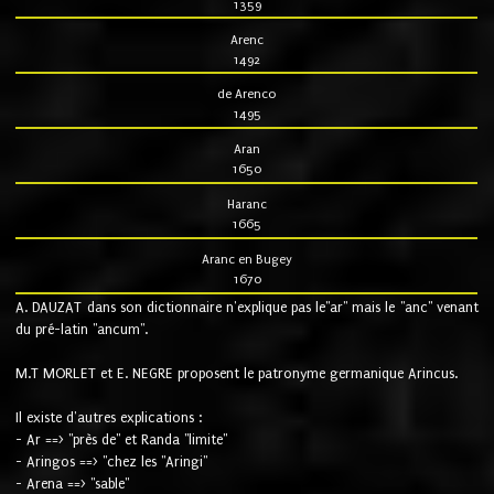
1359
Arenc
1492
de Arenco
1495
Aran
1650
Haranc
1665
Aranc en Bugey
1670
A. DAUZAT dans son dictionnaire n'explique pas le"ar" mais le "anc" venant
du pré-latin "ancum".
M.T MORLET et E. NEGRE proposent le patronyme germanique Arincus.
Il existe d'autres explications :
- Ar ==> "près de" et Randa "limite"
- Aringos ==> "chez les "Aringi"
- Arena ==> "sable"