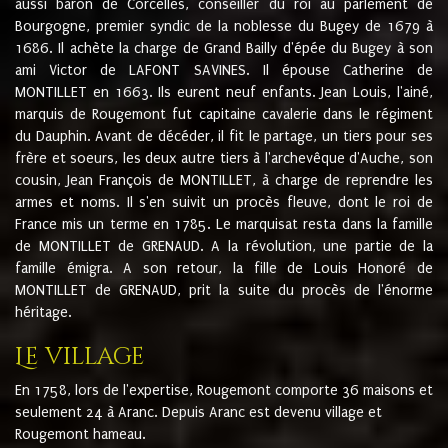
aussi baron de Corcelles, conseiller du roi au parlement de
Bourgogne, premier syndic de la noblesse du Bugey de 1679 à
1686. Il achète la charge de Grand Bailly d'épée du Bugey à son
ami Victor de LAFONT SAVINES. Il épouse Catherine de
MONTILLET en 1663. Ils eurent neuf enfants. Jean Louis, l'ainé,
marquis de Rougemont fut capitaine cavalerie dans le régiment
du Dauphin. Avant de décéder, il fit le partage, un tiers pour ses
frère et soeurs, les deux autre tiers à l'archevêque d'Auche, son
cousin, Jean François de MONTILLET, à charge de reprendre les
armes et noms. Il s'en suivit un procès fleuve, dont le roi de
France mis un terme en 1785. Le marquisat resta dans la famille
de MONTILLET de GRENAUD. A la révolution, une partie de la
famille émigra. A son retour, la fille de Louis Honoré de
MONTILLET de GRENAUD, prit la suite du procès de l'énorme
héritage.
Le village
En 1758, lors de l'expertise, Rougemont comporte 36 maisons et
seulement 24 à Aranc. Depuis Aranc est devenu village et
Rougemont hameau.