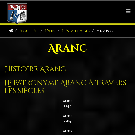
Accueil
L'Ain
Les villages
Aranc
Aranc
Histoire Aranc
Le patronyme Aranc à travers
les siècles
Aranc
1249
Arenc
1284
Arens