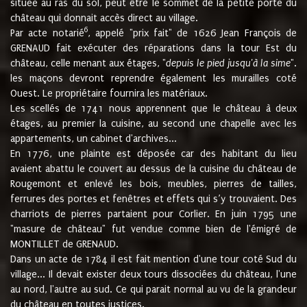
située au ras du sol, peut être le sommet de la petite porte du
château qui donnait accès direct au village.
6
Par acte notarié
, appelé "prix fait" de 1626 Jean François de
GRENAUD fait exécuter des réparations dans la tour Est du
château, celle menant aux étages, "
depuis le pied jusqu'à la sime
".
les maçons devront reprendre également les murailles coté
Ouest. Le propriétaire fournira les matériaux.
Les scellés de 1741 nous apprennent que le château à deux
étages, au premier la cuisine, au second une chapelle avec les
appartements, un cabinet d'archives...
En 1776, une plainte est déposée car des habitant du lieu
avaient abattu le couvert au dessus de la cuisine du château de
Rougemont et enlevé les bois, meubles, pierres de tailles,
ferrures des portes et fenêtres et effets qui s’y trouvaient. Des
charriots de pierres partaient pour Corlier. En juin 1795 une
"masure de château" fut vendue comme bien de l'émigré de
MONTILLET de GRENAUD.
Dans un acte de 1784 il est fait mention d'une tour coté Sud du
village... Il devait exister deux tours dissociées du château, l'une
au nord, l'autre au sud. Ce qui parait normal au vu de la grandeur
du château en toutes justices.