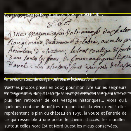
10
Achat du château de Rougemont par Joseph de GRENAUD
.
"l'an mil six cent soixante treze le ving neuvième jour du mois de novemb
nommé fut présent Messire Claude Guillaume de Moyriat chevalier baron de 
vend, purement simplement et irrevocablement a monseigneur monsieur Jose
et chavannes conseiller du roy au parlement de Bourgogne, present et accept
que le dit seigneur Baron de la Vellière a sur ses hommes, indivisables et fi
de la Velliere tout ainsi et comme le dit seigneur Baron et ses hauteurs e
présent......"
suivent les rentes, donation des terriers, etc... au prix de 880 livre louis d'or
Ci contre les signatures des vendeurs, acheteurs, témoins....
9.
vente du château de Rougemont comme bien national
Voici les photos prises en 2005 pour mon livre sur les seigneurs
"3ème lot
une mazure assez volumineuse du chateau de Rougemond, entierement delabré, avec près et hermitur
et seigneuries du plateau. Je n'ose y retourner de peur de ne
plus rien retrouver de ces vestiges historiques... Alors qu'à
quelques centaine de mètres on construit du vieux neuf ! elles
représentent le plan du château en 1838, la voute et l'entrée de
ce qui ressemble à une porte, le chemin d'accès, les murailles,
surtout celles Nord Est et Nord Ouest les mieux conservées.