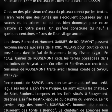
En cette fin 18
le château est bien sur la carte de CASSINI.
C'est un des plus vieux château du plateau connu par les textes.
Il n'en reste que des ruines qui s'écroulent poussées par les
racines et les arbres, ce qui est bien dommage pour notre
histoire et notre passé. On préfère construire du neuf à
quelques centaines mètres de là un village ancien...
Les sieurs Bernard et Humbert GARNIER de ROUGEMONT passent
reconnaissance aux sires de THOIRE-VILLARS pour tout ce qu'ils
1
possèdent dans le Val de Rogemont le 05 février 1230
. En
1254, Garnier de ROUGEMONT céda les terres possédées dans
les limites de Meyriat, vers Corcelles et Ferrières aux chartreux.
Guillaume de ROUGEMONT traite avec Thomas comte de SAVOIE
en 1273.
Pierre comte de SAVOIE, dans son testament du 06 mai 1268,
légua ses biens à son frère Philippe. En sont exclus les châteaux
de Saint Rambert, Lompnes et les fiefs situés à Rougemont,
destinés à sa fille Béatrix, épouse du dauphin du Viennois. Le 15
janvier 1293, des nommés ROUGEMONT, hommes dits nobles,
2
causèrent des tords à Brénod
. Le châtelain de Lompnes leur