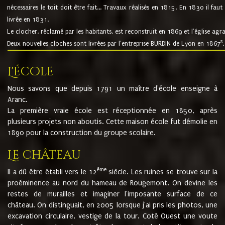
nécessaires le toit doit être fait... Travaux réalisés en 1815. En 1830 il faut
livrée en 1831.
Le clocher, réclamé par les habitants, est reconstruit en 1869 et l'église agr
8
Deux nouvelles cloches sont livrées par l'entreprise BURDIN de Lyon en 1867
.
L'école
Nous savons que depuis 1791 un maître d'école enseigne à
Aranc.
La première vraie école est réceptionnée en 1850, après
plusieurs projets non aboutis. Cette maison école fut démolie en
1890 pour la construction du groupe scolaire.
Le château
ème
Il a dû être établi vers le 12
siècle. Les ruines se trouve sur la
proéminence au nord du hameau de Rougemont. On devine les
restes de murailles et imaginer l'imposante surface de ce
château. On distinguait, en 2005 lorsque j'ai pris les photos, une
excavation circulaire, vestige de la tour. Coté Ouest une voute