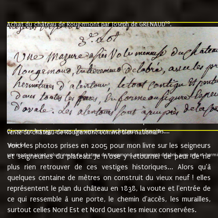
10
Achat du château de Rougemont par Joseph de GRENAUD
.
"l'an mil six cent soixante treze le ving neuvième jour du mois de novemb
nommé fut présent Messire Claude Guillaume de Moyriat chevalier baron de 
vend, purement simplement et irrevocablement a monseigneur monsieur Jose
et chavannes conseiller du roy au parlement de Bourgogne, present et accept
que le dit seigneur Baron de la Vellière a sur ses hommes, indivisables et fi
de la Velliere tout ainsi et comme le dit seigneur Baron et ses hauteurs e
présent......"
suivent les rentes, donation des terriers, etc... au prix de 880 livre louis d'or
Ci contre les signatures des vendeurs, acheteurs, témoins....
9.
vente du château de Rougemont comme bien national
Voici les photos prises en 2005 pour mon livre sur les seigneurs
"3ème lot
une mazure assez volumineuse du chateau de Rougemond, entierement delabré, avec près et hermitur
et seigneuries du plateau. Je n'ose y retourner de peur de ne
plus rien retrouver de ces vestiges historiques... Alors qu'à
quelques centaine de mètres on construit du vieux neuf ! elles
représentent le plan du château en 1838, la voute et l'entrée de
ce qui ressemble à une porte, le chemin d'accès, les murailles,
surtout celles Nord Est et Nord Ouest les mieux conservées.