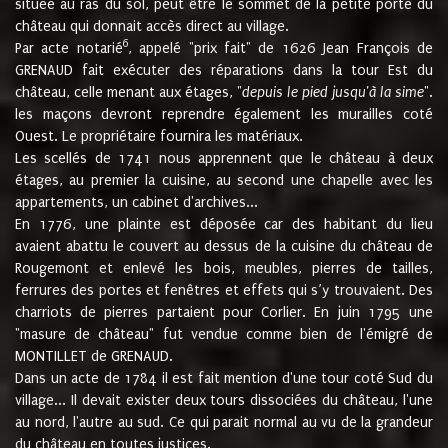
située au ras du sol, peut être le sommet de la petite porte du
château qui donnait accès direct au village.
6
Par acte notarié
, appelé "prix fait" de 1626 Jean François de
GRENAUD fait exécuter des réparations dans la tour Est du
château, celle menant aux étages, "
depuis le pied jusqu'à la sime
".
les maçons devront reprendre également les murailles coté
Ouest. Le propriétaire fournira les matériaux.
Les scellés de 1741 nous apprennent que le château à deux
étages, au premier la cuisine, au second une chapelle avec les
appartements, un cabinet d'archives...
En 1776, une plainte est déposée car des habitant du lieu
avaient abattu le couvert au dessus de la cuisine du château de
Rougemont et enlevé les bois, meubles, pierres de tailles,
ferrures des portes et fenêtres et effets qui s’y trouvaient. Des
charriots de pierres partaient pour Corlier. En juin 1795 une
"masure de château" fut vendue comme bien de l'émigré de
MONTILLET de GRENAUD.
Dans un acte de 1784 il est fait mention d'une tour coté Sud du
village... Il devait exister deux tours dissociées du château, l'une
au nord, l'autre au sud. Ce qui parait normal au vu de la grandeur
du château en toutes justices.