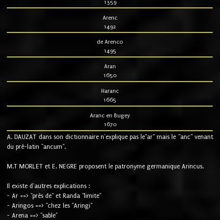
1359
Arenc
1492
de Arenco
1495
Aran
1650
Haranc
1665
Aranc en Bugey
1670
A. DAUZAT dans son dictionnaire n'explique pas le"ar" mais le "anc" venant
du pré-latin "ancum".
M.T MORLET et E. NEGRE proposent le patronyme germanique Arincus.
Il existe d'autres explications :
- Ar ==> "près de" et Randa "limite"
- Aringos ==> "chez les "Aringi"
- Arena ==> "sable"