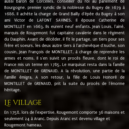
aussi baron de Corcelles, conseiller du roi au parlement de
Bourgogne, premier syndic de la noblesse du Bugey de 1679 à
1686. Il achète la charge de Grand Bailly d'épée du Bugey à son
ami Victor de LAFONT SAVINES. Il épouse Catherine de
MONTILLET en 1663. Ils eurent neuf enfants. Jean Louis, l'ainé,
marquis de Rougemont fut capitaine cavalerie dans le régiment
du Dauphin. Avant de décéder, il fit le partage, un tiers pour ses
frère et soeurs, les deux autre tiers à l'archevêque d'Auche, son
cousin, Jean François de MONTILLET, à charge de reprendre les
armes et noms. Il s'en suivit un procès fleuve, dont le roi de
France mis un terme en 1785. Le marquisat resta dans la famille
de MONTILLET de GRENAUD. A la révolution, une partie de la
famille émigra. A son retour, la fille de Louis Honoré de
MONTILLET de GRENAUD, prit la suite du procès de l'énorme
héritage.
Le village
En 1758, lors de l'expertise, Rougemont comporte 36 maisons et
seulement 24 à Aranc. Depuis Aranc est devenu village et
Rougemont hameau.