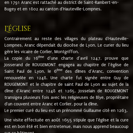
en 1791 Aranc est rattaché au district de Saint-Rambert-en-
Bugey et en 1802 au canton d'Hauteville-Lompnes.
L'église
Contrairement au reste des villages du plateau d'Hauteville-
Lompnes, Aranc dépendait du diocèse de Lyon. Le curier du lieu
gère les vicaire de Corlier, Montgriffon.
ème
La copie du 16
d’une charte d’avril 1247, prouve que
Josserand de ROUGEMONT engagea au chapitre de l’église de
ème
Saint Paul de Lyon, le 6
des dîmes d’Aranc, convention
renouvelée en 1248. Une charte fut signée entre Guy de
ROUGEMONT et le chapitre de saint Paul de Lyon au sujet de la
dîme d’Aranc entre 1248 et 1265. Josselain de ROUGEMONT
transigea plusieurs fois avec les religieuses de Blye, propriétaire
d'un couvent entre Aranc et Corlier, pour la dîme.
Le premier curé du lieu est un prénommé Guillaume cité en 1263.
Une visite effectuée en août 1655 stipule que l'église et la cure
est en bon été et bien entretenue, mais nous apprend beaucoup