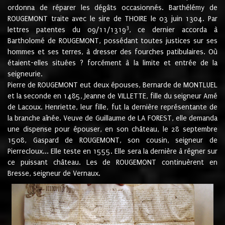
ordonna de réparer les dégâts occasionnés. Barthélémy de
ROUGEMONT traite avec le sire de THOIRE le 03 juin 1304. Par
3
lettres patentes du 09/11/1319
, ce dernier accorda à
Bartholomé de ROUGEMONT, possédant toutes justices sur ses
hommes et ses terres, à dresser des fourches patibulaires. Où
étaient-elles situées ? forcément à la limite et entrée de la
seigneurie.
Pierre de ROUGEMONT eut deux épouses, Bernarde de MONTLUEL
et la seconde en 1485, Jeanne de VILLETTE, fille du seigneur Amé
de Lacoux. Henriette, leur fille, fut la dernière représentante de
la branche aînée. Veuve de Guillaume de LA FOREST, elle demanda
une dispense pour épouser, en son château, le 28 septembre
1508, Gaspard de ROUGEMONT, son cousin, seigneur de
Pierrecloux... Elle teste en 1555. Elle sera la dernière à régner sur
ce puissant château. Les de ROUGEMONT continuèrent en
Bresse, seigneur de Vernaux.