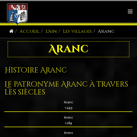
Accueil
L'Ain
Les villages
Aranc
Aranc
Histoire Aranc
Le patronyme Aranc à travers
les siècles
Aranc
1249
Arenc
1284
Arens