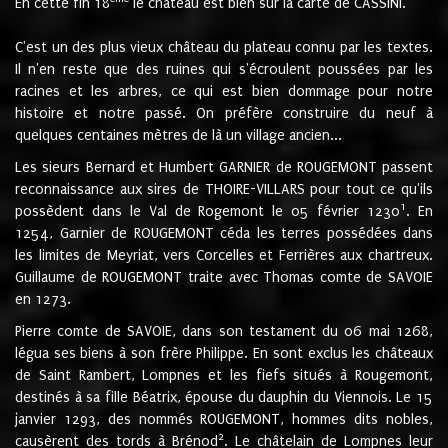
En cette fin 18
le château est bien sur la carte de CASSINI.
C'est un des plus vieux château du plateau connu par les textes.
Il n'en reste que des ruines qui s'écroulent poussées par les
racines et les arbres, ce qui est bien dommage pour notre
histoire et notre passé. On préfère construire du neuf à
quelques centaines mètres de là un village ancien...
Les sieurs Bernard et Humbert GARNIER de ROUGEMONT passent
reconnaissance aux sires de THOIRE-VILLARS pour tout ce qu'ils
1
possèdent dans le Val de Rogemont le 05 février 1230
. En
1254, Garnier de ROUGEMONT céda les terres possédées dans
les limites de Meyriat, vers Corcelles et Ferrières aux chartreux.
Guillaume de ROUGEMONT traite avec Thomas comte de SAVOIE
en 1273.
Pierre comte de SAVOIE, dans son testament du 06 mai 1268,
légua ses biens à son frère Philippe. En sont exclus les châteaux
de Saint Rambert, Lompnes et les fiefs situés à Rougemont,
destinés à sa fille Béatrix, épouse du dauphin du Viennois. Le 15
janvier 1293, des nommés ROUGEMONT, hommes dits nobles,
2
causèrent des tords à Brénod
. Le châtelain de Lompnes leur