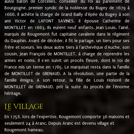
aussi baron de Corcelles, conseiller du roi au parlement de
Bourgogne, premier syndic de la noblesse du Bugey de 1679 à
1686. Il achète la charge de Grand Bailly d'épée du Bugey à son
ami Victor de LAFONT SAVINES. Il épouse Catherine de
MONTILLET en 1663. Ils eurent neuf enfants. Jean Louis, l'ainé,
marquis de Rougemont fut capitaine cavalerie dans le régiment
du Dauphin. Avant de décéder, il fit le partage, un tiers pour ses
frère et soeurs, les deux autre tiers à l'archevêque d'Auche, son
cousin, Jean François de MONTILLET, à charge de reprendre les
armes et noms. Il s'en suivit un procès fleuve, dont le roi de
France mis un terme en 1785. Le marquisat resta dans la famille
de MONTILLET de GRENAUD. A la révolution, une partie de la
famille émigra. A son retour, la fille de Louis Honoré de
MONTILLET de GRENAUD, prit la suite du procès de l'énorme
héritage.
Le village
En 1758, lors de l'expertise, Rougemont comporte 36 maisons et
seulement 24 à Aranc. Depuis Aranc est devenu village et
Rougemont hameau.