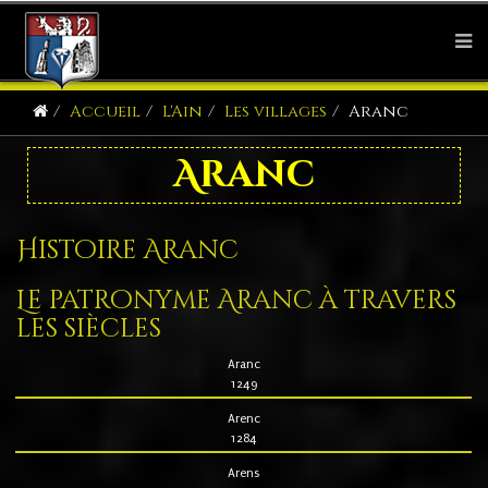
Accueil
L'Ain
Les villages
Aranc
Aranc
Histoire Aranc
Le patronyme Aranc à travers
les siècles
Aranc
1249
Arenc
1284
Arens