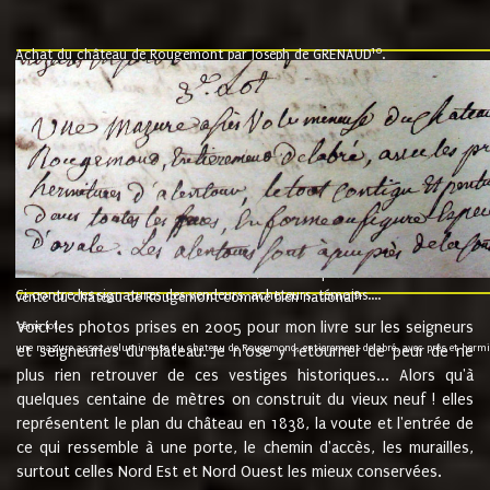
10
Achat du château de Rougemont par Joseph de GRENAUD
.
"l'an mil six cent soixante treze le ving neuvième jour du mois de novemb
nommé fut présent Messire Claude Guillaume de Moyriat chevalier baron de 
vend, purement simplement et irrevocablement a monseigneur monsieur Jose
et chavannes conseiller du roy au parlement de Bourgogne, present et accept
que le dit seigneur Baron de la Vellière a sur ses hommes, indivisables et fi
de la Velliere tout ainsi et comme le dit seigneur Baron et ses hauteurs e
présent......"
suivent les rentes, donation des terriers, etc... au prix de 880 livre louis d'or
Ci contre les signatures des vendeurs, acheteurs, témoins....
9.
vente du château de Rougemont comme bien national
Voici les photos prises en 2005 pour mon livre sur les seigneurs
"3ème lot
une mazure assez volumineuse du chateau de Rougemond, entierement delabré, avec près et hermitur
et seigneuries du plateau. Je n'ose y retourner de peur de ne
plus rien retrouver de ces vestiges historiques... Alors qu'à
quelques centaine de mètres on construit du vieux neuf ! elles
représentent le plan du château en 1838, la voute et l'entrée de
ce qui ressemble à une porte, le chemin d'accès, les murailles,
surtout celles Nord Est et Nord Ouest les mieux conservées.