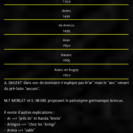
1359
Arenc
1492
de Arenco
1495
Aran
1650
Haranc
1665
Aranc en Bugey
1670
A. DAUZAT dans son dictionnaire n'explique pas le"ar" mais le "anc" venant
du pré-latin "ancum".
M.T MORLET et E. NEGRE proposent le patronyme germanique Arincus.
Il existe d'autres explications :
- Ar ==> "près de" et Randa "limite"
- Aringos ==> "chez les "Aringi"
- Arena ==> "sable"