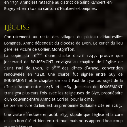
en 1791 Aranc est rattaché au district de Saint-Rambert-en-
Bugey et en 1802 au canton d'Hauteville-Lompnes.
L'église
Contrairement au reste des villages du plateau d'Hauteville-
Lompnes, Aranc dépendait du diocèse de Lyon. Le curier du lieu
gère les vicaire de Corlier, Montgriffon.
ème
La copie du 16
d’une charte d’avril 1247, prouve que
Josserand de ROUGEMONT engagea au chapitre de l’église de
ème
Saint Paul de Lyon, le 6
des dîmes d’Aranc, convention
renouvelée en 1248. Une charte fut signée entre Guy de
ROUGEMONT et le chapitre de saint Paul de Lyon au sujet de la
dîme d’Aranc entre 1248 et 1265. Josselain de ROUGEMONT
transigea plusieurs fois avec les religieuses de Blye, propriétaire
d'un couvent entre Aranc et Corlier, pour la dîme.
Le premier curé du lieu est un prénommé Guillaume cité en 1263.
Une visite effectuée en août 1655 stipule que l'église et la cure
est en bon été et bien entretenue, mais nous apprend beaucoup