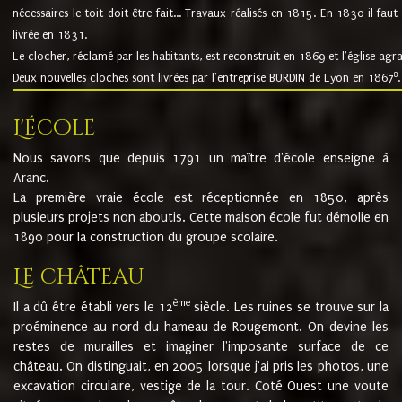
nécessaires le toit doit être fait... Travaux réalisés en 1815. En 1830 il faut
livrée en 1831.
Le clocher, réclamé par les habitants, est reconstruit en 1869 et l'église agr
8
Deux nouvelles cloches sont livrées par l'entreprise BURDIN de Lyon en 1867
.
L'école
Nous savons que depuis 1791 un maître d'école enseigne à
Aranc.
La première vraie école est réceptionnée en 1850, après
plusieurs projets non aboutis. Cette maison école fut démolie en
1890 pour la construction du groupe scolaire.
Le château
ème
Il a dû être établi vers le 12
siècle. Les ruines se trouve sur la
proéminence au nord du hameau de Rougemont. On devine les
restes de murailles et imaginer l'imposante surface de ce
château. On distinguait, en 2005 lorsque j'ai pris les photos, une
excavation circulaire, vestige de la tour. Coté Ouest une voute