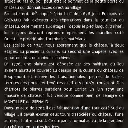
située au ras du sol, peut être le sommet de la petite porte du
château qui donnait accès direct au village.
6
Par acte notarié
, appelé "prix fait" de 1626 Jean François de
GRENAUD fait exécuter des réparations dans la tour Est du
château, celle menant aux étages, "
depuis le pied jusqu'à la sime
".
les maçons devront reprendre également les murailles coté
Ouest. Le propriétaire fournira les matériaux.
Les scellés de 1741 nous apprennent que le château à deux
étages, au premier la cuisine, au second une chapelle avec les
appartements, un cabinet d'archives...
En 1776, une plainte est déposée car des habitant du lieu
avaient abattu le couvert au dessus de la cuisine du château de
Rougemont et enlevé les bois, meubles, pierres de tailles,
ferrures des portes et fenêtres et effets qui s’y trouvaient. Des
charriots de pierres partaient pour Corlier. En juin 1795 une
"masure de château" fut vendue comme bien de l'émigré de
MONTILLET de GRENAUD.
Dans un acte de 1784 il est fait mention d'une tour coté Sud du
village... Il devait exister deux tours dissociées du château, l'une
au nord, l'autre au sud. Ce qui parait normal au vu de la grandeur
du château en toutes justices.