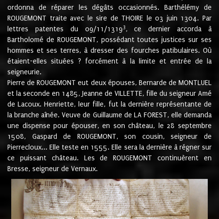
ordonna de réparer les dégâts occasionnés. Barthélémy de
ROUGEMONT traite avec le sire de THOIRE le 03 juin 1304. Par
3
lettres patentes du 09/11/1319
, ce dernier accorda à
Bartholomé de ROUGEMONT, possédant toutes justices sur ses
hommes et ses terres, à dresser des fourches patibulaires. Où
étaient-elles situées ? forcément à la limite et entrée de la
seigneurie.
Pierre de ROUGEMONT eut deux épouses, Bernarde de MONTLUEL
et la seconde en 1485, Jeanne de VILLETTE, fille du seigneur Amé
de Lacoux. Henriette, leur fille, fut la dernière représentante de
la branche aînée. Veuve de Guillaume de LA FOREST, elle demanda
une dispense pour épouser, en son château, le 28 septembre
1508, Gaspard de ROUGEMONT, son cousin, seigneur de
Pierrecloux... Elle teste en 1555. Elle sera la dernière à régner sur
ce puissant château. Les de ROUGEMONT continuèrent en
Bresse, seigneur de Vernaux.