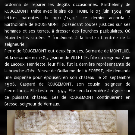
ordonna de réparer les dégâts occasionnés. Barthélémy de
ROUGEMONT traite avec le sire de THOIRE le 03 juin 1304. Par
3
lettres patentes du 09/11/1319
, ce dernier accorda à
Bartholomé de ROUGEMONT, possédant toutes justices sur ses
hommes et ses terres, à dresser des fourches patibulaires. Où
étaient-elles situées ? forcément à la limite et entrée de la
seigneurie.
Pierre de ROUGEMONT eut deux épouses, Bernarde de MONTLUEL
et la seconde en 1485, Jeanne de VILLETTE, fille du seigneur Amé
de Lacoux. Henriette, leur fille, fut la dernière représentante de
la branche aînée. Veuve de Guillaume de LA FOREST, elle demanda
une dispense pour épouser, en son château, le 28 septembre
1508, Gaspard de ROUGEMONT, son cousin, seigneur de
Pierrecloux... Elle teste en 1555. Elle sera la dernière à régner sur
ce puissant château. Les de ROUGEMONT continuèrent en
Bresse, seigneur de Vernaux.