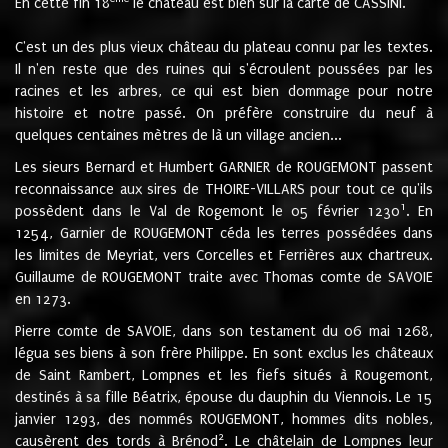
En cette fin 18
le château est bien sur la carte de CASSINI.
C'est un des plus vieux château du plateau connu par les textes.
Il n'en reste que des ruines qui s'écroulent poussées par les
racines et les arbres, ce qui est bien dommage pour notre
histoire et notre passé. On préfère construire du neuf à
quelques centaines mètres de là un village ancien...
Les sieurs Bernard et Humbert GARNIER de ROUGEMONT passent
reconnaissance aux sires de THOIRE-VILLARS pour tout ce qu'ils
1
possèdent dans le Val de Rogemont le 05 février 1230
. En
1254, Garnier de ROUGEMONT céda les terres possédées dans
les limites de Meyriat, vers Corcelles et Ferrières aux chartreux.
Guillaume de ROUGEMONT traite avec Thomas comte de SAVOIE
en 1273.
Pierre comte de SAVOIE, dans son testament du 06 mai 1268,
légua ses biens à son frère Philippe. En sont exclus les châteaux
de Saint Rambert, Lompnes et les fiefs situés à Rougemont,
destinés à sa fille Béatrix, épouse du dauphin du Viennois. Le 15
janvier 1293, des nommés ROUGEMONT, hommes dits nobles,
2
causèrent des tords à Brénod
. Le châtelain de Lompnes leur