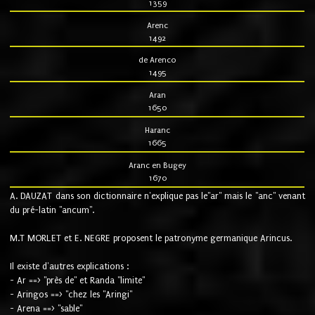
1359
Arenc
1492
de Arenco
1495
Aran
1650
Haranc
1665
Aranc en Bugey
1670
A. DAUZAT dans son dictionnaire n'explique pas le"ar" mais le "anc" venant
du pré-latin "ancum".
M.T MORLET et E. NEGRE proposent le patronyme germanique Arincus.
Il existe d'autres explications :
- Ar ==> "près de" et Randa "limite"
- Aringos ==> "chez les "Aringi"
- Arena ==> "sable"