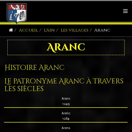
Accueil
L'Ain
Les villages
Aranc
Aranc
Histoire Aranc
Le patronyme Aranc à travers
les siècles
Aranc
1249
Arenc
1284
Arens