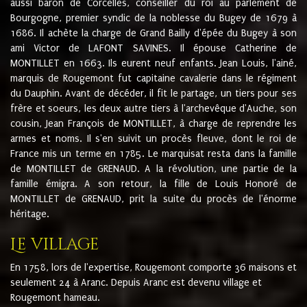
aussi baron de Corcelles, conseiller du roi au parlement de
Bourgogne, premier syndic de la noblesse du Bugey de 1679 à
1686. Il achète la charge de Grand Bailly d'épée du Bugey à son
ami Victor de LAFONT SAVINES. Il épouse Catherine de
MONTILLET en 1663. Ils eurent neuf enfants. Jean Louis, l'ainé,
marquis de Rougemont fut capitaine cavalerie dans le régiment
du Dauphin. Avant de décéder, il fit le partage, un tiers pour ses
frère et soeurs, les deux autre tiers à l'archevêque d'Auche, son
cousin, Jean François de MONTILLET, à charge de reprendre les
armes et noms. Il s'en suivit un procès fleuve, dont le roi de
France mis un terme en 1785. Le marquisat resta dans la famille
de MONTILLET de GRENAUD. A la révolution, une partie de la
famille émigra. A son retour, la fille de Louis Honoré de
MONTILLET de GRENAUD, prit la suite du procès de l'énorme
héritage.
Le village
En 1758, lors de l'expertise, Rougemont comporte 36 maisons et
seulement 24 à Aranc. Depuis Aranc est devenu village et
Rougemont hameau.