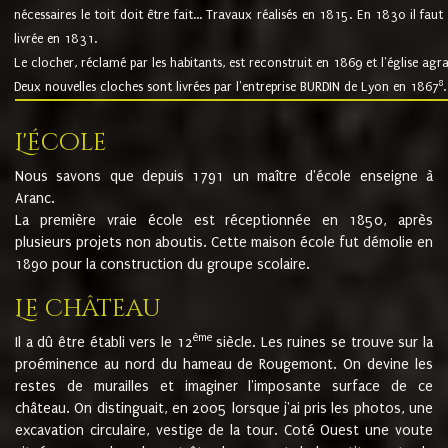
nécessaires le toit doit être fait... Travaux réalisés en 1815. En 1830 il faut
livrée en 1831.
Le clocher, réclamé par les habitants, est reconstruit en 1869 et l'église agr
8
Deux nouvelles cloches sont livrées par l'entreprise BURDIN de Lyon en 1867
.
L'école
Nous savons que depuis 1791 un maître d'école enseigne à
Aranc.
La première vraie école est réceptionnée en 1850, après
plusieurs projets non aboutis. Cette maison école fut démolie en
1890 pour la construction du groupe scolaire.
Le château
ème
Il a dû être établi vers le 12
siècle. Les ruines se trouve sur la
proéminence au nord du hameau de Rougemont. On devine les
restes de murailles et imaginer l'imposante surface de ce
château. On distinguait, en 2005 lorsque j'ai pris les photos, une
excavation circulaire, vestige de la tour. Coté Ouest une voute