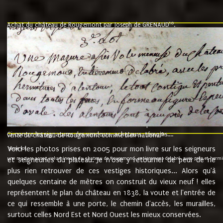
10
Achat du château de Rougemont par Joseph de GRENAUD
.
"l'an mil six cent soixante treze le ving neuvième jour du mois de novemb
nommé fut présent Messire Claude Guillaume de Moyriat chevalier baron de 
vend, purement simplement et irrevocablement a monseigneur monsieur Jose
et chavannes conseiller du roy au parlement de Bourgogne, present et accept
que le dit seigneur Baron de la Vellière a sur ses hommes, indivisables et fi
de la Velliere tout ainsi et comme le dit seigneur Baron et ses hauteurs e
présent......"
suivent les rentes, donation des terriers, etc... au prix de 880 livre louis d'or
Ci contre les signatures des vendeurs, acheteurs, témoins....
9.
vente du château de Rougemont comme bien national
Voici les photos prises en 2005 pour mon livre sur les seigneurs
"3ème lot
une mazure assez volumineuse du chateau de Rougemond, entierement delabré, avec près et hermitur
et seigneuries du plateau. Je n'ose y retourner de peur de ne
plus rien retrouver de ces vestiges historiques... Alors qu'à
quelques centaine de mètres on construit du vieux neuf ! elles
représentent le plan du château en 1838, la voute et l'entrée de
ce qui ressemble à une porte, le chemin d'accès, les murailles,
surtout celles Nord Est et Nord Ouest les mieux conservées.