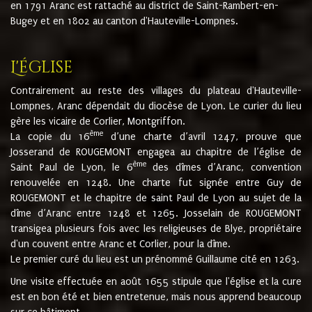
en 1791 Aranc est rattaché au district de Saint-Rambert-en-
Bugey et en 1802 au canton d'Hauteville-Lompnes.
L'église
Contrairement au reste des villages du plateau d'Hauteville-
Lompnes, Aranc dépendait du diocèse de Lyon. Le curier du lieu
gère les vicaire de Corlier, Montgriffon.
ème
La copie du 16
d’une charte d’avril 1247, prouve que
Josserand de ROUGEMONT engagea au chapitre de l’église de
ème
Saint Paul de Lyon, le 6
des dîmes d’Aranc, convention
renouvelée en 1248. Une charte fut signée entre Guy de
ROUGEMONT et le chapitre de saint Paul de Lyon au sujet de la
dîme d’Aranc entre 1248 et 1265. Josselain de ROUGEMONT
transigea plusieurs fois avec les religieuses de Blye, propriétaire
d'un couvent entre Aranc et Corlier, pour la dîme.
Le premier curé du lieu est un prénommé Guillaume cité en 1263.
Une visite effectuée en août 1655 stipule que l'église et la cure
est en bon été et bien entretenue, mais nous apprend beaucoup