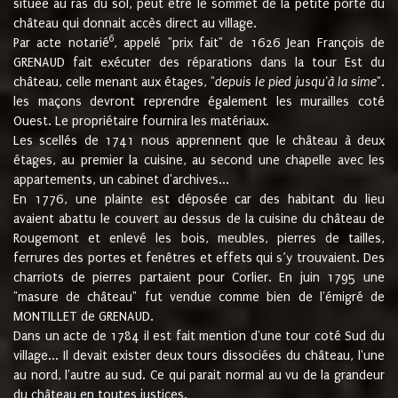
située au ras du sol, peut être le sommet de la petite porte du
château qui donnait accès direct au village.
6
Par acte notarié
, appelé "prix fait" de 1626 Jean François de
GRENAUD fait exécuter des réparations dans la tour Est du
château, celle menant aux étages, "
depuis le pied jusqu'à la sime
".
les maçons devront reprendre également les murailles coté
Ouest. Le propriétaire fournira les matériaux.
Les scellés de 1741 nous apprennent que le château à deux
étages, au premier la cuisine, au second une chapelle avec les
appartements, un cabinet d'archives...
En 1776, une plainte est déposée car des habitant du lieu
avaient abattu le couvert au dessus de la cuisine du château de
Rougemont et enlevé les bois, meubles, pierres de tailles,
ferrures des portes et fenêtres et effets qui s’y trouvaient. Des
charriots de pierres partaient pour Corlier. En juin 1795 une
"masure de château" fut vendue comme bien de l'émigré de
MONTILLET de GRENAUD.
Dans un acte de 1784 il est fait mention d'une tour coté Sud du
village... Il devait exister deux tours dissociées du château, l'une
au nord, l'autre au sud. Ce qui parait normal au vu de la grandeur
du château en toutes justices.