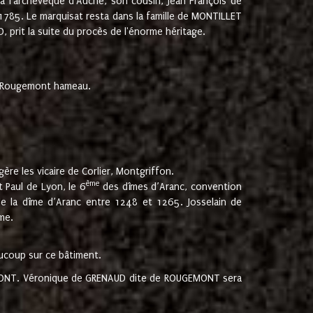
 à l'archevêque d'Auche, son cousin, Jean François de
 1785. Le marquisat resta dans la famille de MONTILLET
, prit la suite du procès de l'énorme héritage.
et Rougemont hameau.
ère les vicaire de Corlier, Montgriffon.
ème
 Paul de Lyon, le 6
des dîmes d’Aranc, convention
e la dîme d’Aranc entre 1248 et 1265. Josselain de
me.
aucoup sur ce bâtiment.
UGEMONT. Véronique de GRENAUD dite de ROUGEMONT sera