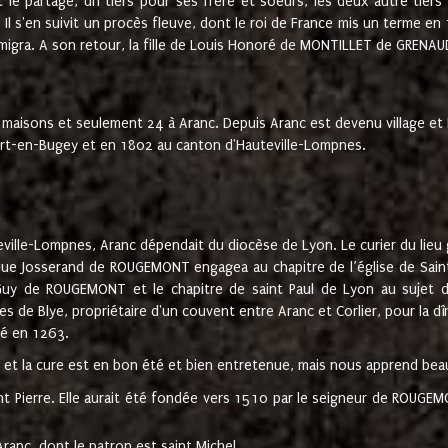
t le partage, un tiers pour ses frère et soeurs, les deux autre tiers
l s'en suivit un procès fleuve, dont le roi de France mis un terme en
émigra. A son retour, la fille de Louis Honoré de MONTILLET de GRENAUD
 maisons et seulement 24 à Aranc. Depuis Aranc est devenu village 
bert-en-Bugey et en 1802 au canton d'Hauteville-Lompnes.
ville-Lompnes, Aranc dépendait du diocèse de Lyon. Le curier du lieu g
que Josserand de ROUGEMONT engagea au chapitre de l’église de Saint
uy de ROUGEMONT et le chapitre de saint Paul de Lyon au sujet d
s de Blye, propriétaire d'un couvent entre Aranc et Corlier, pour la dî
té en 1263.
e et la cure est en bon été et bien entretenue, mais nous apprend be
aint Pierre. Elle aurait été fondée vers 1510 par le seigneur de RO
ranc, dont le patron est saint Michel.