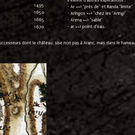
Il existe d'autres explications :
1495
- Ar ==> "près de" et Randa "limite"
1650
- Aringos ==> "chez les "Aringi"
1665
- Arena ==> "sable"
- ar ==> point d'eau.
1670
cesseurs dont le château, sise non pas à Aranc, mais dans le hameau 