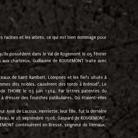
les racines et les arbres, ce qui est bien dommage pour
'ils possèdent dans le Val de Rogemont le 05 février
es aux chartreux. Guillaume de ROUGEMONT traite avec
teaux de Saint Rambert, Lompnes et les fiefs situés à
2
mmes dits nobles, causèrent des tords à Brénod
. Le
de THOIRE le 03 juin 1304. Par lettres patentes du
 dresser des fourches patibulaires. Où étaient-elles
Amé de Lacoux. Henriette, leur fille, fut la dernière
hâteau, le 28 septembre 1508, Gaspard de ROUGEMONT,
ROUGEMONT continuèrent en Bresse, seigneur de Vernaux.