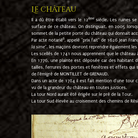
Le château
ème
Il a dû être établi vers le 12
siècle. Les ruines s
surface de ce château. On distinguait, en 2005 lorsque
sommet de la petite porte du château qui donnait accès
6
Par acte notarié
, appelé "prix fait" de 1626 Jean Fra
la sime
". les maçons devront reprendre également les m
Les scellés de 1741 nous apprennent que le château à 
En 1776, une plainte est déposée car des habitant d
tailles, ferrures des portes et fenêtres et effets qui
de l'émigré de MONTILLET de GRENAUD.
Dans un acte de 1784 il est fait mention d'une tour co
vu de la grandeur du château en toutes justices.
La tour Nord aurait été érigée sur le pré de la Tour.
La tour Sud élevée au croisement des chemins de Rés