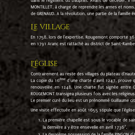
dans le régiment du Dauphin. Avant de décéder, il fi
MONTILLET, à charge de reprendre les armes et noms. I
de GRENAUD. A la révolution, une partie de la famille 
Le village
En 1758, lors de l'expertise, Rougemont comporte 36
en 1791 Aranc est rattaché au district de Saint-Ram
L'église
Contrairement au reste des villages du plateau d'Haute
ème
La copie du 16
d’une charte d’avril 1247, prouve 
renouvelée en 1248. Une charte fut signée entre G
ROUGEMONT transigea plusieurs fois avec les religieuse
Le premier curé du lieu est un prénommé Guillaume ci
Une visite effectuée en août 1655 stipule que l'églis
La première chapelle est sous le vocable de s
7
la dernière a y être ensevelie en avril 1736
.
La deuxième possession de la famille PINGON d'A