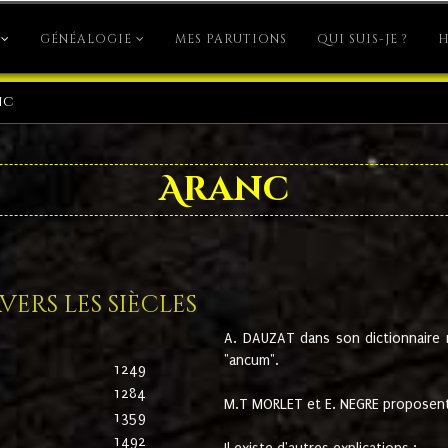
GÉNÉALOGIE
MES PARUTIONS
QUI SUIS-JE ?
H
nc
Aranc
ers les siècles
A. DAUZAT dans son dictionnaire n'
"ancum".
1249
1284
M.T MORLET et E. NEGRE proposent
1359
1492