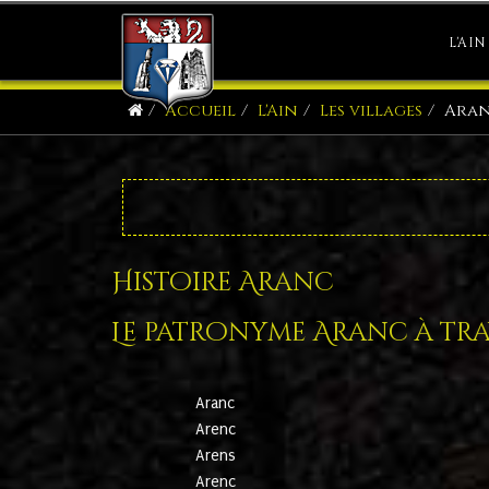
L'AIN
Accueil
L'Ain
Les villages
Ara
Histoire Aranc
Le patronyme Aranc à trav
Aranc
Arenc
Arens
Arenc