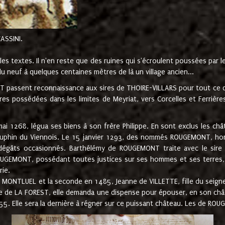
CASSINI.
es textes. Il n'en reste que des ruines qui s'écroulent poussées par 
u neuf à quelques centaines mètres de là un village ancien...
passent reconnaissance aux sires de THOIRE-VILLARS pour tout ce qu
es possédées dans les limites de Meyriat, vers Corcelles et Ferrièr
 1268, légua ses biens à son frère Philippe. En sont exclus les châ
dauphin du Viennois. Le 15 janvier 1293, des nommés ROUGEMONT, ho
dégâts occasionnés. Barthélémy de ROUGEMONT traite avec le sire 
UGEMONT, possédant toutes justices sur ses hommes et ses terres, à
rie.
NTLUEL et la seconde en 1485, Jeanne de VILLETTE, fille du seigneur 
ume de LA FOREST, elle demanda une dispense pour épouser, en son c
1555. Elle sera la dernière à régner sur ce puissant château. Les de 