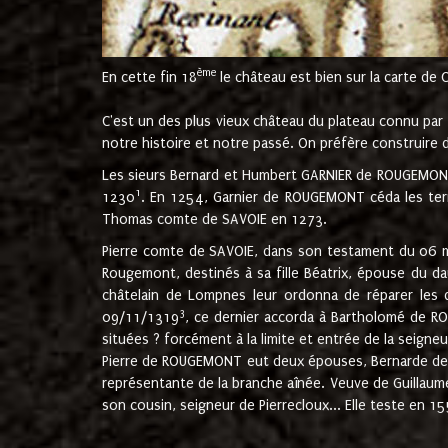
ème
En cette fin 18
le château est bien sur la carte de 
C'est un des plus vieux château du plateau connu par l
notre histoire et notre passé. On préfère construire d
Les sieurs Bernard et Humbert GARNIER de ROUGEMONT 
1
1230
. En 1254, Garnier de ROUGEMONT céda les terr
Thomas comte de SAVOIE en 1273.
Pierre comte de SAVOIE, dans son testament du 06 mai
Rougemont, destinés à sa fille Béatrix, épouse du 
châtelain de Lompnes leur ordonna de réparer les 
3
09/11/1319
, ce dernier accorda à Bartholomé de RO
situées ? forcément à la limite et entrée de la seigneu
Pierre de ROUGEMONT eut deux épouses, Bernarde de MO
représentante de la branche aînée. Veuve de Guilla
son cousin, seigneur de Pierrecloux... Elle teste en 