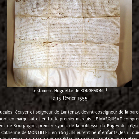
4
testament Huguette de ROUGEMONT
le 15 février 1555
cales, écuyer et seigneur de Lantenay, devint coseigneur de la bar
ont en marquisat et en fut le premier marquis. LE MARQUISAT comprenait
ement de Bourgogne, premier syndic de la noblesse du Bugey de 1679 à
Catherine de MONTILLET en 1663. Ils eurent neuf enfants. Jean Louis,