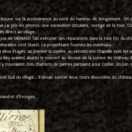
e trouve sur la proéminence au nord du hameau de Rougemont. On dev
 j'ai pris les photos, une excavation circulaire, vestige de la tour. 
 direct au village.
nçois de GRENAUD fait exécuter des réparations dans la tour Est du ch
urailles coté Ouest. Le propriétaire fournira les matériaux.
deux étages, au premier la cuisine, au second une chapelle avec les a
u lieu avaient abattu le couvert au dessus de la cuisine du château 
 s’y trouvaient. Des charriots de pierres partaient pour Corlier. En 
té Sud du village... Il devait exister deux tours dissociées du château,
inand et d'Evosges.