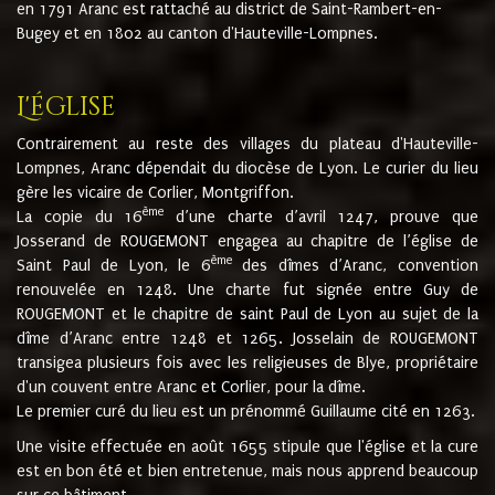
en 1791 Aranc est rattaché au district de Saint-Rambert-en-
Bugey et en 1802 au canton d'Hauteville-Lompnes.
L'église
Contrairement au reste des villages du plateau d'Hauteville-
Lompnes, Aranc dépendait du diocèse de Lyon. Le curier du lieu
gère les vicaire de Corlier, Montgriffon.
ème
La copie du 16
d’une charte d’avril 1247, prouve que
Josserand de ROUGEMONT engagea au chapitre de l’église de
ème
Saint Paul de Lyon, le 6
des dîmes d’Aranc, convention
renouvelée en 1248. Une charte fut signée entre Guy de
ROUGEMONT et le chapitre de saint Paul de Lyon au sujet de la
dîme d’Aranc entre 1248 et 1265. Josselain de ROUGEMONT
transigea plusieurs fois avec les religieuses de Blye, propriétaire
d'un couvent entre Aranc et Corlier, pour la dîme.
Le premier curé du lieu est un prénommé Guillaume cité en 1263.
Une visite effectuée en août 1655 stipule que l'église et la cure
est en bon été et bien entretenue, mais nous apprend beaucoup