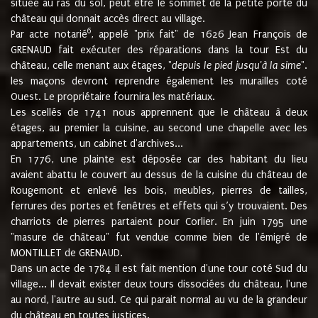
située au ras du sol, peut être le sommet de la petite porte du
château qui donnait accès direct au village.
6
Par acte notarié
, appelé "prix fait" de 1626 Jean François de
GRENAUD fait exécuter des réparations dans la tour Est du
château, celle menant aux étages, "
depuis le pied jusqu'à la sime
".
les maçons devront reprendre également les murailles coté
Ouest. Le propriétaire fournira les matériaux.
Les scellés de 1741 nous apprennent que le château à deux
étages, au premier la cuisine, au second une chapelle avec les
appartements, un cabinet d'archives...
En 1776, une plainte est déposée car des habitant du lieu
avaient abattu le couvert au dessus de la cuisine du château de
Rougemont et enlevé les bois, meubles, pierres de tailles,
ferrures des portes et fenêtres et effets qui s’y trouvaient. Des
charriots de pierres partaient pour Corlier. En juin 1795 une
"masure de château" fut vendue comme bien de l'émigré de
MONTILLET de GRENAUD.
Dans un acte de 1784 il est fait mention d'une tour coté Sud du
village... Il devait exister deux tours dissociées du château, l'une
au nord, l'autre au sud. Ce qui parait normal au vu de la grandeur
du château en toutes justices.