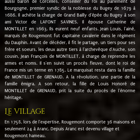
aussi baron de Corcelles, conseiller du roi au parlement de
Bourgogne, premier syndic de la noblesse du Bugey de 1679 à
1686. Il achète la charge de Grand Bailly d'épée du Bugey à son
ami Victor de LAFONT SAVINES. Il épouse Catherine de
MONTILLET en 1663. Ils eurent neuf enfants. Jean Louis, l'ainé,
marquis de Rougemont fut capitaine cavalerie dans le régiment
du Dauphin. Avant de décéder, il fit le partage, un tiers pour ses
frère et soeurs, les deux autre tiers à l'archevêque d'Auche, son
cousin, Jean François de MONTILLET, à charge de reprendre les
armes et noms. Il s'en suivit un procès fleuve, dont le roi de
France mis un terme en 1785. Le marquisat resta dans la famille
de MONTILLET de GRENAUD. A la révolution, une partie de la
famille émigra. A son retour, la fille de Louis Honoré de
MONTILLET de GRENAUD, prit la suite du procès de l'énorme
héritage.
Le village
En 1758, lors de l'expertise, Rougemont comporte 36 maisons et
seulement 24 à Aranc. Depuis Aranc est devenu village et
Rougemont hameau.