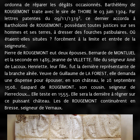
ordonna de réparer les dégâts occasionnés. Barthélémy de
ROUGEMONT traite avec le sire de THOIRE le 03 juin 1304. Par
3
lettres patentes du 09/11/1319
, ce dernier accorda à
Bartholomé de ROUGEMONT, possédant toutes justices sur ses
hommes et ses terres, à dresser des fourches patibulaires. Où
étaient-elles situées ? forcément à la limite et entrée de la
seigneurie.
Pierre de ROUGEMONT eut deux épouses, Bernarde de MONTLUEL
et la seconde en 1485, Jeanne de VILLETTE, fille du seigneur Amé
de Lacoux. Henriette, leur fille, fut la dernière représentante de
la branche aînée. Veuve de Guillaume de LA FOREST, elle demanda
une dispense pour épouser, en son château, le 28 septembre
1508, Gaspard de ROUGEMONT, son cousin, seigneur de
Pierrecloux... Elle teste en 1555. Elle sera la dernière à régner sur
ce puissant château. Les de ROUGEMONT continuèrent en
Bresse, seigneur de Vernaux.