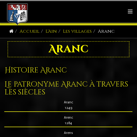
Accueil
L'Ain
Les villages
Aranc
Aranc
Histoire Aranc
Le patronyme Aranc à travers
les siècles
Aranc
1249
Arenc
1284
Arens