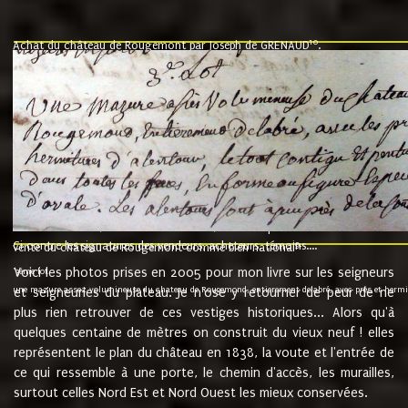
10
Achat du château de Rougemont par Joseph de GRENAUD
.
"l'an mil six cent soixante treze le ving neuvième jour du mois de novemb
nommé fut présent Messire Claude Guillaume de Moyriat chevalier baron de 
vend, purement simplement et irrevocablement a monseigneur monsieur Jose
et chavannes conseiller du roy au parlement de Bourgogne, present et accept
que le dit seigneur Baron de la Vellière a sur ses hommes, indivisables et fi
de la Velliere tout ainsi et comme le dit seigneur Baron et ses hauteurs e
présent......"
suivent les rentes, donation des terriers, etc... au prix de 880 livre louis d'or
Ci contre les signatures des vendeurs, acheteurs, témoins....
9.
vente du château de Rougemont comme bien national
Voici les photos prises en 2005 pour mon livre sur les seigneurs
"3ème lot
une mazure assez volumineuse du chateau de Rougemond, entierement delabré, avec près et hermitur
et seigneuries du plateau. Je n'ose y retourner de peur de ne
plus rien retrouver de ces vestiges historiques... Alors qu'à
quelques centaine de mètres on construit du vieux neuf ! elles
représentent le plan du château en 1838, la voute et l'entrée de
ce qui ressemble à une porte, le chemin d'accès, les murailles,
surtout celles Nord Est et Nord Ouest les mieux conservées.