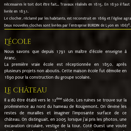
nécessaires le toit doit être fait... Travaux réalisés en 1815. En 1830 il faut
livrée en 1831.
Le clocher, réclamé par les habitants, est reconstruit en 1869 et l'église agr
8
Deux nouvelles cloches sont livrées par l'entreprise BURDIN de Lyon en 1867
.
L'école
Nous savons que depuis 1791 un maître d'école enseigne à
Aranc.
La première vraie école est réceptionnée en 1850, après
plusieurs projets non aboutis. Cette maison école fut démolie en
1890 pour la construction du groupe scolaire.
Le château
ème
Il a dû être établi vers le 12
siècle. Les ruines se trouve sur la
proéminence au nord du hameau de Rougemont. On devine les
restes de murailles et imaginer l'imposante surface de ce
château. On distinguait, en 2005 lorsque j'ai pris les photos, une
excavation circulaire, vestige de la tour. Coté Ouest une voute