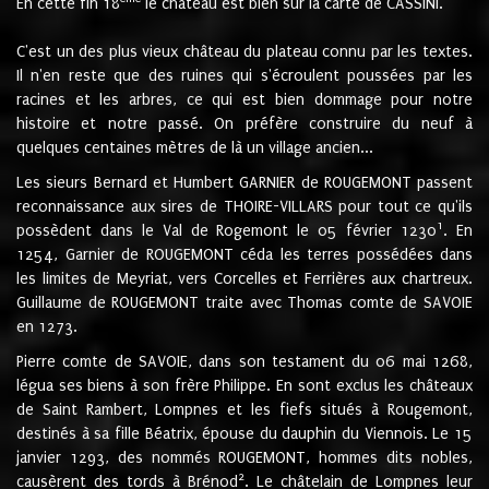
En cette fin 18
le château est bien sur la carte de CASSINI.
C'est un des plus vieux château du plateau connu par les textes.
Il n'en reste que des ruines qui s'écroulent poussées par les
racines et les arbres, ce qui est bien dommage pour notre
histoire et notre passé. On préfère construire du neuf à
quelques centaines mètres de là un village ancien...
Les sieurs Bernard et Humbert GARNIER de ROUGEMONT passent
reconnaissance aux sires de THOIRE-VILLARS pour tout ce qu'ils
1
possèdent dans le Val de Rogemont le 05 février 1230
. En
1254, Garnier de ROUGEMONT céda les terres possédées dans
les limites de Meyriat, vers Corcelles et Ferrières aux chartreux.
Guillaume de ROUGEMONT traite avec Thomas comte de SAVOIE
en 1273.
Pierre comte de SAVOIE, dans son testament du 06 mai 1268,
légua ses biens à son frère Philippe. En sont exclus les châteaux
de Saint Rambert, Lompnes et les fiefs situés à Rougemont,
destinés à sa fille Béatrix, épouse du dauphin du Viennois. Le 15
janvier 1293, des nommés ROUGEMONT, hommes dits nobles,
2
causèrent des tords à Brénod
. Le châtelain de Lompnes leur