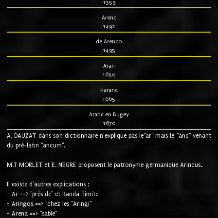
1359
Arenc
1492
de Arenco
1495
Aran
1650
Haranc
1665
Aranc en Bugey
1670
A. DAUZAT dans son dictionnaire n'explique pas le"ar" mais le "anc" venant
du pré-latin "ancum".
M.T MORLET et E. NEGRE proposent le patronyme germanique Arincus.
Il existe d'autres explications :
- Ar ==> "près de" et Randa "limite"
- Aringos ==> "chez les "Aringi"
- Arena ==> "sable"