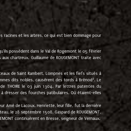
les racines et les arbres, ce qui est bien dommage pour
'ils possèdent dans le Val de Rogemont le 05 février
es aux chartreux. Guillaume de ROUGEMONT traite avec
teaux de Saint Rambert, Lompnes et les fiefs situés à
2
mmes dits nobles, causèrent des tords à Brénod
. Le
de THOIRE le 03 juin 1304. Par lettres patentes du
 dresser des fourches patibulaires. Où étaient-elles
Amé de Lacoux. Henriette, leur fille, fut la dernière
hâteau, le 28 septembre 1508, Gaspard de ROUGEMONT,
ROUGEMONT continuèrent en Bresse, seigneur de Vernaux.