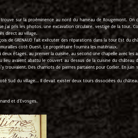
e trouve sur la proéminence au nord du hameau de Rougemont. On dev
 j'ai pris les photos, une excavation circulaire, vestige de la tour. 
 direct au village.
nçois de GRENAUD fait exécuter des réparations dans la tour Est du ch
urailles coté Ouest. Le propriétaire fournira les matériaux.
deux étages, au premier la cuisine, au second une chapelle avec les a
u lieu avaient abattu le couvert au dessus de la cuisine du château 
 s’y trouvaient. Des charriots de pierres partaient pour Corlier. En 
té Sud du village... Il devait exister deux tours dissociées du château,
inand et d'Evosges.