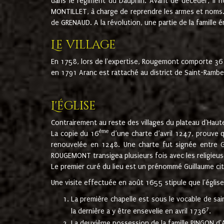
dans le régiment du Dauphin. Avant de décéder, il fi
MONTILLET, à charge de reprendre les armes et noms. I
de GRENAUD. A la révolution, une partie de la famille 
Le village
En 1758, lors de l'expertise, Rougemont comporte 36
en 1791 Aranc est rattaché au district de Saint-Ram
L'église
Contrairement au reste des villages du plateau d'Haute
ème
La copie du 16
d’une charte d’avril 1247, prouve 
renouvelée en 1248. Une charte fut signée entre G
ROUGEMONT transigea plusieurs fois avec les religieuse
Le premier curé du lieu est un prénommé Guillaume ci
Une visite effectuée en août 1655 stipule que l'églis
La première chapelle est sous le vocable de s
7
la dernière a y être ensevelie en avril 1736
.
La deuxième possession de la famille PINGON d'A