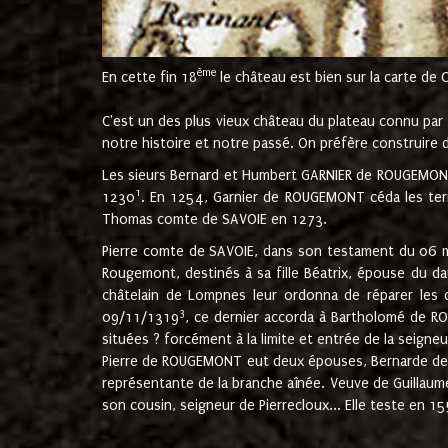
ème
En cette fin 18
le château est bien sur la carte de 
C'est un des plus vieux château du plateau connu par l
notre histoire et notre passé. On préfère construire d
Les sieurs Bernard et Humbert GARNIER de ROUGEMONT 
1
1230
. En 1254, Garnier de ROUGEMONT céda les terr
Thomas comte de SAVOIE en 1273.
Pierre comte de SAVOIE, dans son testament du 06 mai
Rougemont, destinés à sa fille Béatrix, épouse du 
châtelain de Lompnes leur ordonna de réparer les 
3
09/11/1319
, ce dernier accorda à Bartholomé de RO
situées ? forcément à la limite et entrée de la seigneu
Pierre de ROUGEMONT eut deux épouses, Bernarde de MO
représentante de la branche aînée. Veuve de Guilla
son cousin, seigneur de Pierrecloux... Elle teste en 