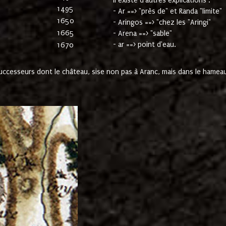
Il existe d'autres explications :
1495
- Ar ==> "près de" et Randa "limite"
1650
- Aringos ==> "chez les "Aringi"
1665
- Arena ==> "sable"
- ar ==> point d'eau.
1670
cesseurs dont le château, sise non pas à Aranc, mais dans le hameau 