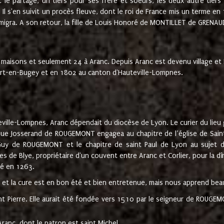
t le partage, un tiers pour ses frère et soeurs, les deux autre tiers
l s'en suivit un procès fleuve, dont le roi de France mis un terme en
émigra. A son retour, la fille de Louis Honoré de MONTILLET de GRENAUD
 maisons et seulement 24 à Aranc. Depuis Aranc est devenu village 
bert-en-Bugey et en 1802 au canton d'Hauteville-Lompnes.
ville-Lompnes, Aranc dépendait du diocèse de Lyon. Le curier du lieu g
que Josserand de ROUGEMONT engagea au chapitre de l’église de Saint
uy de ROUGEMONT et le chapitre de saint Paul de Lyon au sujet d
s de Blye, propriétaire d'un couvent entre Aranc et Corlier, pour la dî
té en 1263.
e et la cure est en bon été et bien entretenue, mais nous apprend be
aint Pierre. Elle aurait été fondée vers 1510 par le seigneur de RO
ranc, dont le patron est saint Michel.