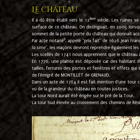
Le château
ème
Il a dû être établi vers le 12
siècle. Les ruines s
surface de ce château. On distinguait, en 2005 lorsque
sommet de la petite porte du château qui donnait accès
6
Par acte notarié
, appelé "prix fait" de 1626 Jean Fra
la sime
". les maçons devront reprendre également les m
Les scellés de 1741 nous apprennent que le château à 
En 1776, une plainte est déposée car des habitant d
tailles, ferrures des portes et fenêtres et effets qui
de l'émigré de MONTILLET de GRENAUD.
Dans un acte de 1784 il est fait mention d'une tour co
vu de la grandeur du château en toutes justices.
La tour Nord aurait été érigée sur le pré de la Tour.
La tour Sud élevée au croisement des chemins de Rés