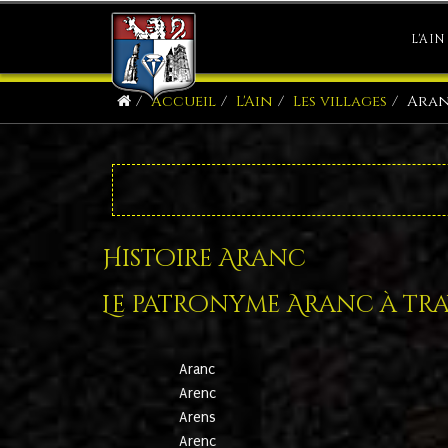
L'AIN
Accueil
L'Ain
Les villages
Ara
Histoire Aranc
Le patronyme Aranc à trav
Aranc
Arenc
Arens
Arenc