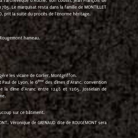
 à l'archevêque d'Auche, son cousin, Jean François de
 1785. Le marquisat resta dans la famille de MONTILLET
, prit la suite du procès de l'énorme héritage.
et Rougemont hameau.
ère les vicaire de Corlier, Montgriffon.
ème
 Paul de Lyon, le 6
des dîmes d’Aranc, convention
e la dîme d’Aranc entre 1248 et 1265. Josselain de
me.
aucoup sur ce bâtiment.
UGEMONT. Véronique de GRENAUD dite de ROUGEMONT sera