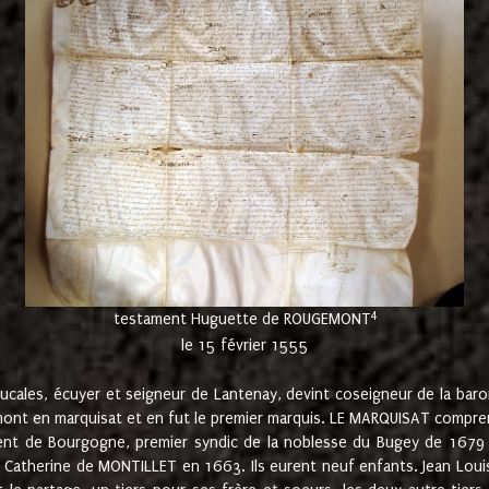
4
testament Huguette de ROUGEMONT
le 15 février 1555
cales, écuyer et seigneur de Lantenay, devint coseigneur de la bar
ont en marquisat et en fut le premier marquis. LE MARQUISAT comprenait
ement de Bourgogne, premier syndic de la noblesse du Bugey de 1679 à
Catherine de MONTILLET en 1663. Ils eurent neuf enfants. Jean Louis,