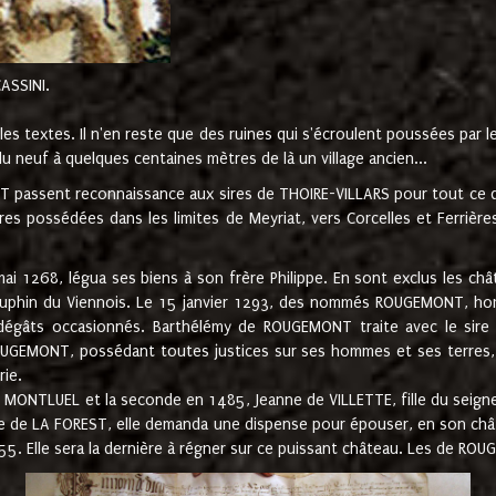
CASSINI.
es textes. Il n'en reste que des ruines qui s'écroulent poussées par 
u neuf à quelques centaines mètres de là un village ancien...
passent reconnaissance aux sires de THOIRE-VILLARS pour tout ce qu
es possédées dans les limites de Meyriat, vers Corcelles et Ferrièr
 1268, légua ses biens à son frère Philippe. En sont exclus les châ
dauphin du Viennois. Le 15 janvier 1293, des nommés ROUGEMONT, ho
dégâts occasionnés. Barthélémy de ROUGEMONT traite avec le sire 
UGEMONT, possédant toutes justices sur ses hommes et ses terres, à
rie.
NTLUEL et la seconde en 1485, Jeanne de VILLETTE, fille du seigneur 
ume de LA FOREST, elle demanda une dispense pour épouser, en son c
1555. Elle sera la dernière à régner sur ce puissant château. Les de 