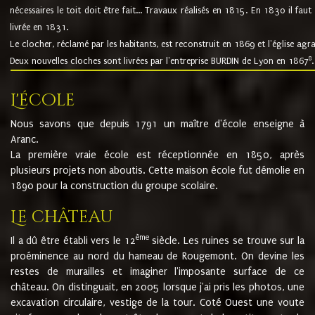
nécessaires le toit doit être fait... Travaux réalisés en 1815. En 1830 il faut
livrée en 1831.
Le clocher, réclamé par les habitants, est reconstruit en 1869 et l'église agr
8
Deux nouvelles cloches sont livrées par l'entreprise BURDIN de Lyon en 1867
.
L'école
Nous savons que depuis 1791 un maître d'école enseigne à
Aranc.
La première vraie école est réceptionnée en 1850, après
plusieurs projets non aboutis. Cette maison école fut démolie en
1890 pour la construction du groupe scolaire.
Le château
ème
Il a dû être établi vers le 12
siècle. Les ruines se trouve sur la
proéminence au nord du hameau de Rougemont. On devine les
restes de murailles et imaginer l'imposante surface de ce
château. On distinguait, en 2005 lorsque j'ai pris les photos, une
excavation circulaire, vestige de la tour. Coté Ouest une voute