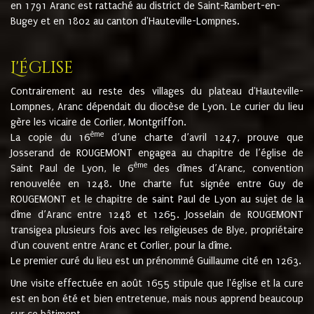
en 1791 Aranc est rattaché au district de Saint-Rambert-en-
Bugey et en 1802 au canton d'Hauteville-Lompnes.
L'église
Contrairement au reste des villages du plateau d'Hauteville-
Lompnes, Aranc dépendait du diocèse de Lyon. Le curier du lieu
gère les vicaire de Corlier, Montgriffon.
ème
La copie du 16
d’une charte d’avril 1247, prouve que
Josserand de ROUGEMONT engagea au chapitre de l’église de
ème
Saint Paul de Lyon, le 6
des dîmes d’Aranc, convention
renouvelée en 1248. Une charte fut signée entre Guy de
ROUGEMONT et le chapitre de saint Paul de Lyon au sujet de la
dîme d’Aranc entre 1248 et 1265. Josselain de ROUGEMONT
transigea plusieurs fois avec les religieuses de Blye, propriétaire
d'un couvent entre Aranc et Corlier, pour la dîme.
Le premier curé du lieu est un prénommé Guillaume cité en 1263.
Une visite effectuée en août 1655 stipule que l'église et la cure
est en bon été et bien entretenue, mais nous apprend beaucoup