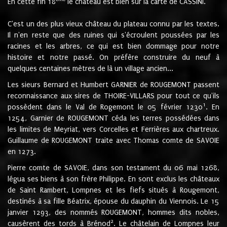
En cette fin 18
le château est bien sur la carte de CASSINI.
C'est un des plus vieux château du plateau connu par les textes.
Il n'en reste que des ruines qui s'écroulent poussées par les
racines et les arbres, ce qui est bien dommage pour notre
histoire et notre passé. On préfère construire du neuf à
quelques centaines mètres de là un village ancien...
Les sieurs Bernard et Humbert GARNIER de ROUGEMONT passent
reconnaissance aux sires de THOIRE-VILLARS pour tout ce qu'ils
1
possèdent dans le Val de Rogemont le 05 février 1230
. En
1254, Garnier de ROUGEMONT céda les terres possédées dans
les limites de Meyriat, vers Corcelles et Ferrières aux chartreux.
Guillaume de ROUGEMONT traite avec Thomas comte de SAVOIE
en 1273.
Pierre comte de SAVOIE, dans son testament du 06 mai 1268,
légua ses biens à son frère Philippe. En sont exclus les châteaux
de Saint Rambert, Lompnes et les fiefs situés à Rougemont,
destinés à sa fille Béatrix, épouse du dauphin du Viennois. Le 15
janvier 1293, des nommés ROUGEMONT, hommes dits nobles,
2
causèrent des tords à Brénod
. Le châtelain de Lompnes leur