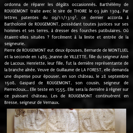
ordonna de réparer les dégâts occasionnés. Barthélémy de
ROUGEMONT traite avec le sire de THOIRE le 03 juin 1304. Par
3
lettres patentes du 09/11/1319
, ce dernier accorda à
Bartholomé de ROUGEMONT, possédant toutes justices sur ses
hommes et ses terres, à dresser des fourches patibulaires. Où
étaient-elles situées ? forcément à la limite et entrée de la
seigneurie.
Pierre de ROUGEMONT eut deux épouses, Bernarde de MONTLUEL
et la seconde en 1485, Jeanne de VILLETTE, fille du seigneur Amé
de Lacoux. Henriette, leur fille, fut la dernière représentante de
la branche aînée. Veuve de Guillaume de LA FOREST, elle demanda
une dispense pour épouser, en son château, le 28 septembre
1508, Gaspard de ROUGEMONT, son cousin, seigneur de
Pierrecloux... Elle teste en 1555. Elle sera la dernière à régner sur
ce puissant château. Les de ROUGEMONT continuèrent en
Bresse, seigneur de Vernaux.