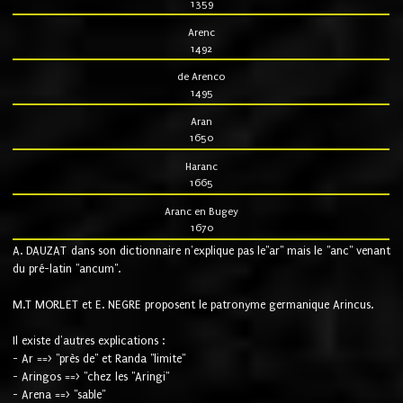
1359
Arenc
1492
de Arenco
1495
Aran
1650
Haranc
1665
Aranc en Bugey
1670
A. DAUZAT dans son dictionnaire n'explique pas le"ar" mais le "anc" venant
du pré-latin "ancum".
M.T MORLET et E. NEGRE proposent le patronyme germanique Arincus.
Il existe d'autres explications :
- Ar ==> "près de" et Randa "limite"
- Aringos ==> "chez les "Aringi"
- Arena ==> "sable"