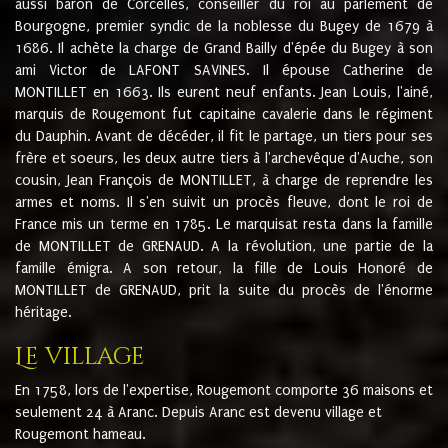
aussi baron de Corcelles, conseiller du roi au parlement de
Bourgogne, premier syndic de la noblesse du Bugey de 1679 à
1686. Il achète la charge de Grand Bailly d'épée du Bugey à son
ami Victor de LAFONT SAVINES. Il épouse Catherine de
MONTILLET en 1663. Ils eurent neuf enfants. Jean Louis, l'ainé,
marquis de Rougemont fut capitaine cavalerie dans le régiment
du Dauphin. Avant de décéder, il fit le partage, un tiers pour ses
frère et soeurs, les deux autre tiers à l'archevêque d'Auche, son
cousin, Jean François de MONTILLET, à charge de reprendre les
armes et noms. Il s'en suivit un procès fleuve, dont le roi de
France mis un terme en 1785. Le marquisat resta dans la famille
de MONTILLET de GRENAUD. A la révolution, une partie de la
famille émigra. A son retour, la fille de Louis Honoré de
MONTILLET de GRENAUD, prit la suite du procès de l'énorme
héritage.
Le village
En 1758, lors de l'expertise, Rougemont comporte 36 maisons et
seulement 24 à Aranc. Depuis Aranc est devenu village et
Rougemont hameau.