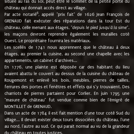
située au ras du sol, peut être le sommet de la petite porte du
château qui donnait accès direct au village.
6
Par acte notarié
, appelé "prix fait" de 1626 Jean François de
GRENAUD fait exécuter des réparations dans la tour Est du
château, celle menant aux étages, "
depuis le pied jusqu'à la sime
".
les maçons devront reprendre également les murailles coté
Ouest. Le propriétaire fournira les matériaux.
Les scellés de 1741 nous apprennent que le château à deux
étages, au premier la cuisine, au second une chapelle avec les
appartements, un cabinet d'archives...
En 1776, une plainte est déposée car des habitant du lieu
avaient abattu le couvert au dessus de la cuisine du château de
Rougemont et enlevé les bois, meubles, pierres de tailles,
ferrures des portes et fenêtres et effets qui s’y trouvaient. Des
charriots de pierres partaient pour Corlier. En juin 1795 une
"masure de château" fut vendue comme bien de l'émigré de
MONTILLET de GRENAUD.
Dans un acte de 1784 il est fait mention d'une tour coté Sud du
village... Il devait exister deux tours dissociées du château, l'une
au nord, l'autre au sud. Ce qui parait normal au vu de la grandeur
du château en toutes justices.