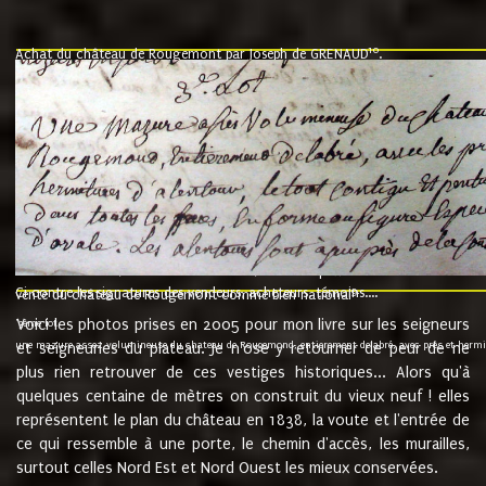
10
Achat du château de Rougemont par Joseph de GRENAUD
.
"l'an mil six cent soixante treze le ving neuvième jour du mois de novemb
nommé fut présent Messire Claude Guillaume de Moyriat chevalier baron de 
vend, purement simplement et irrevocablement a monseigneur monsieur Jose
et chavannes conseiller du roy au parlement de Bourgogne, present et accept
que le dit seigneur Baron de la Vellière a sur ses hommes, indivisables et fi
de la Velliere tout ainsi et comme le dit seigneur Baron et ses hauteurs e
présent......"
suivent les rentes, donation des terriers, etc... au prix de 880 livre louis d'or
Ci contre les signatures des vendeurs, acheteurs, témoins....
9.
vente du château de Rougemont comme bien national
Voici les photos prises en 2005 pour mon livre sur les seigneurs
"3ème lot
une mazure assez volumineuse du chateau de Rougemond, entierement delabré, avec près et hermitur
et seigneuries du plateau. Je n'ose y retourner de peur de ne
plus rien retrouver de ces vestiges historiques... Alors qu'à
quelques centaine de mètres on construit du vieux neuf ! elles
représentent le plan du château en 1838, la voute et l'entrée de
ce qui ressemble à une porte, le chemin d'accès, les murailles,
surtout celles Nord Est et Nord Ouest les mieux conservées.