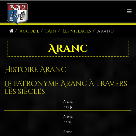
Accueil
L'Ain
Les villages
Aranc
Aranc
Histoire Aranc
Le patronyme Aranc à travers
les siècles
Aranc
1249
Arenc
1284
Arens