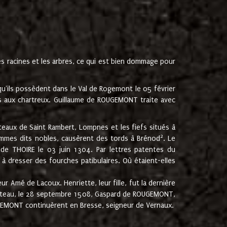
les racines et les arbres, ce qui est bien dommage pour
'ils possèdent dans le Val de Rogemont le 05 février
es aux chartreux. Guillaume de ROUGEMONT traite avec
teaux de Saint Rambert, Lompnes et les fiefs situés à
2
mmes dits nobles, causèrent des tords à Brénod
. Le
de THOIRE le 03 juin 1304. Par lettres patentes du
 dresser des fourches patibulaires. Où étaient-elles
Amé de Lacoux. Henriette, leur fille, fut la dernière
hâteau, le 28 septembre 1508, Gaspard de ROUGEMONT,
ROUGEMONT continuèrent en Bresse, seigneur de Vernaux.