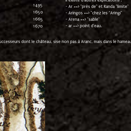
Il existe d'autres explications :
1495
- Ar ==> "près de" et Randa "limite"
1650
- Aringos ==> "chez les "Aringi"
1665
- Arena ==> "sable"
- ar ==> point d'eau.
1670
cesseurs dont le château, sise non pas à Aranc, mais dans le hameau 