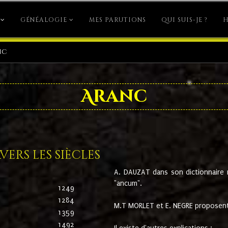
GÉNÉALOGIE
MES PARUTIONS
QUI SUIS-JE ?
H
nc
Aranc
ers les siècles
A. DAUZAT dans son dictionnaire n'
"ancum".
1249
1284
M.T MORLET et E. NEGRE proposent
1359
1492