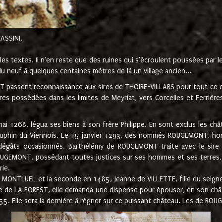
CASSINI.
es textes. Il n'en reste que des ruines qui s'écroulent poussées par 
u neuf à quelques centaines mètres de là un village ancien...
passent reconnaissance aux sires de THOIRE-VILLARS pour tout ce qu
es possédées dans les limites de Meyriat, vers Corcelles et Ferrièr
 1268, légua ses biens à son frère Philippe. En sont exclus les châ
dauphin du Viennois. Le 15 janvier 1293, des nommés ROUGEMONT, ho
dégâts occasionnés. Barthélémy de ROUGEMONT traite avec le sire 
UGEMONT, possédant toutes justices sur ses hommes et ses terres, à
rie.
NTLUEL et la seconde en 1485, Jeanne de VILLETTE, fille du seigneur 
ume de LA FOREST, elle demanda une dispense pour épouser, en son c
1555. Elle sera la dernière à régner sur ce puissant château. Les de 