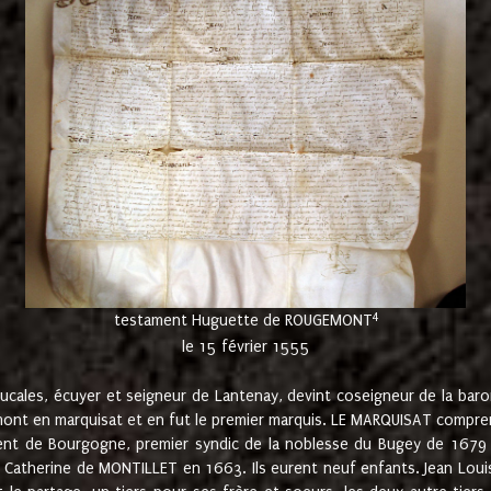
4
testament Huguette de ROUGEMONT
le 15 février 1555
cales, écuyer et seigneur de Lantenay, devint coseigneur de la bar
ont en marquisat et en fut le premier marquis. LE MARQUISAT comprenait
ement de Bourgogne, premier syndic de la noblesse du Bugey de 1679 à
Catherine de MONTILLET en 1663. Ils eurent neuf enfants. Jean Louis,