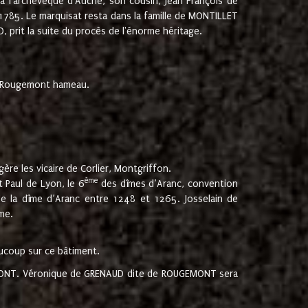
 à l'archevêque d'Auche, son cousin, Jean François de
 1785. Le marquisat resta dans la famille de MONTILLET
, prit la suite du procès de l'énorme héritage.
et Rougemont hameau.
ère les vicaire de Corlier, Montgriffon.
ème
 Paul de Lyon, le 6
des dîmes d’Aranc, convention
e la dîme d’Aranc entre 1248 et 1265. Josselain de
me.
aucoup sur ce bâtiment.
UGEMONT. Véronique de GRENAUD dite de ROUGEMONT sera