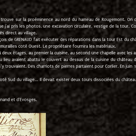
e trouve sur la proéminence au nord du hameau de Rougemont. On dev
 j'ai pris les photos, une excavation circulaire, vestige de la tour. 
 direct au village.
nçois de GRENAUD fait exécuter des réparations dans la tour Est du ch
urailles coté Ouest. Le propriétaire fournira les matériaux.
deux étages, au premier la cuisine, au second une chapelle avec les a
u lieu avaient abattu le couvert au dessus de la cuisine du château 
 s’y trouvaient. Des charriots de pierres partaient pour Corlier. En 
té Sud du village... Il devait exister deux tours dissociées du château,
inand et d'Evosges.