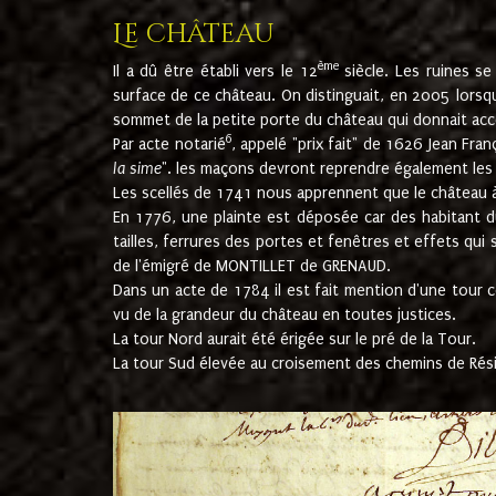
Le château
ème
Il a dû être établi vers le 12
siècle. Les ruines s
surface de ce château. On distinguait, en 2005 lorsque
sommet de la petite porte du château qui donnait accès
6
Par acte notarié
, appelé "prix fait" de 1626 Jean Fra
la sime
". les maçons devront reprendre également les m
Les scellés de 1741 nous apprennent que le château à 
En 1776, une plainte est déposée car des habitant d
tailles, ferrures des portes et fenêtres et effets qui
de l'émigré de MONTILLET de GRENAUD.
Dans un acte de 1784 il est fait mention d'une tour co
vu de la grandeur du château en toutes justices.
La tour Nord aurait été érigée sur le pré de la Tour.
La tour Sud élevée au croisement des chemins de Rés