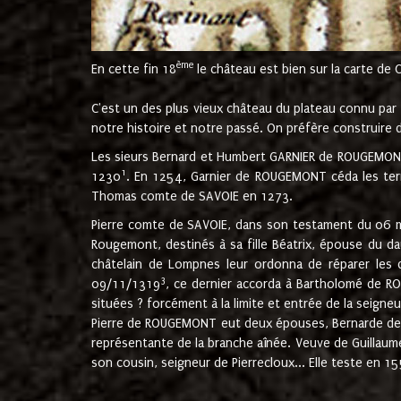
ème
En cette fin 18
le château est bien sur la carte de 
C'est un des plus vieux château du plateau connu par l
notre histoire et notre passé. On préfère construire d
Les sieurs Bernard et Humbert GARNIER de ROUGEMONT 
1
1230
. En 1254, Garnier de ROUGEMONT céda les terr
Thomas comte de SAVOIE en 1273.
Pierre comte de SAVOIE, dans son testament du 06 mai
Rougemont, destinés à sa fille Béatrix, épouse du 
châtelain de Lompnes leur ordonna de réparer les 
3
09/11/1319
, ce dernier accorda à Bartholomé de RO
situées ? forcément à la limite et entrée de la seigneu
Pierre de ROUGEMONT eut deux épouses, Bernarde de MO
représentante de la branche aînée. Veuve de Guilla
son cousin, seigneur de Pierrecloux... Elle teste en 