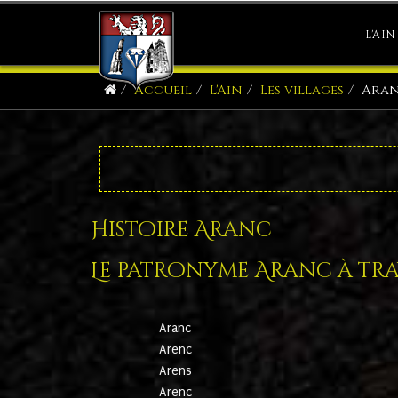
L'AIN
Accueil
L'Ain
Les villages
Ara
Histoire Aranc
Le patronyme Aranc à trav
Aranc
Arenc
Arens
Arenc