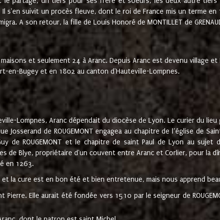
t le partage, un tiers pour ses frère et soeurs, les deux autre tiers
l s'en suivit un procès fleuve, dont le roi de France mis un terme en
émigra. A son retour, la fille de Louis Honoré de MONTILLET de GRENAUD
 maisons et seulement 24 à Aranc. Depuis Aranc est devenu village 
bert-en-Bugey et en 1802 au canton d'Hauteville-Lompnes.
ville-Lompnes, Aranc dépendait du diocèse de Lyon. Le curier du lieu g
que Josserand de ROUGEMONT engagea au chapitre de l’église de Saint
uy de ROUGEMONT et le chapitre de saint Paul de Lyon au sujet d
s de Blye, propriétaire d'un couvent entre Aranc et Corlier, pour la dî
té en 1263.
e et la cure est en bon été et bien entretenue, mais nous apprend be
aint Pierre. Elle aurait été fondée vers 1510 par le seigneur de RO
ranc, dont le patron est saint Michel.