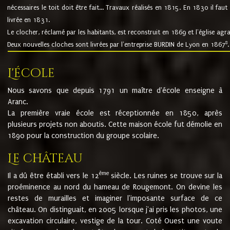
nécessaires le toit doit être fait... Travaux réalisés en 1815. En 1830 il faut
livrée en 1831.
Le clocher, réclamé par les habitants, est reconstruit en 1869 et l'église agr
8
Deux nouvelles cloches sont livrées par l'entreprise BURDIN de Lyon en 1867
.
L'école
Nous savons que depuis 1791 un maître d'école enseigne à
Aranc.
La première vraie école est réceptionnée en 1850, après
plusieurs projets non aboutis. Cette maison école fut démolie en
1890 pour la construction du groupe scolaire.
Le château
ème
Il a dû être établi vers le 12
siècle. Les ruines se trouve sur la
proéminence au nord du hameau de Rougemont. On devine les
restes de murailles et imaginer l'imposante surface de ce
château. On distinguait, en 2005 lorsque j'ai pris les photos, une
excavation circulaire, vestige de la tour. Coté Ouest une voute