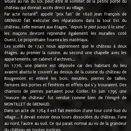
située au ras du sol, peut être le sommet de la petite porte du
château qui donnait accès direct au village.
6
Par acte notarié
, appelé "prix fait" de 1626 Jean François de
GRENAUD fait exécuter des réparations dans la tour Est du
château, celle menant aux étages, "
depuis le pied jusqu'à la sime
".
les maçons devront reprendre également les murailles coté
Ouest. Le propriétaire fournira les matériaux.
Les scellés de 1741 nous apprennent que le château à deux
étages, au premier la cuisine, au second une chapelle avec les
appartements, un cabinet d'archives...
En 1776, une plainte est déposée car des habitant du lieu
avaient abattu le couvert au dessus de la cuisine du château de
Rougemont et enlevé les bois, meubles, pierres de tailles,
ferrures des portes et fenêtres et effets qui s’y trouvaient. Des
charriots de pierres partaient pour Corlier. En juin 1795 une
"masure de château" fut vendue comme bien de l'émigré de
MONTILLET de GRENAUD.
Dans un acte de 1784 il est fait mention d'une tour coté Sud du
village... Il devait exister deux tours dissociées du château, l'une
au nord, l'autre au sud. Ce qui parait normal au vu de la grandeur
du château en toutes justices.