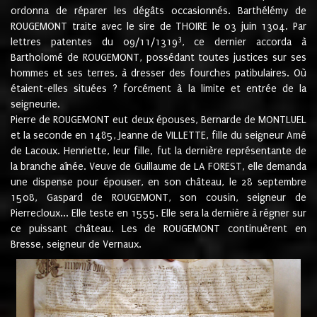
ordonna de réparer les dégâts occasionnés. Barthélémy de
ROUGEMONT traite avec le sire de THOIRE le 03 juin 1304. Par
3
lettres patentes du 09/11/1319
, ce dernier accorda à
Bartholomé de ROUGEMONT, possédant toutes justices sur ses
hommes et ses terres, à dresser des fourches patibulaires. Où
étaient-elles situées ? forcément à la limite et entrée de la
seigneurie.
Pierre de ROUGEMONT eut deux épouses, Bernarde de MONTLUEL
et la seconde en 1485, Jeanne de VILLETTE, fille du seigneur Amé
de Lacoux. Henriette, leur fille, fut la dernière représentante de
la branche aînée. Veuve de Guillaume de LA FOREST, elle demanda
une dispense pour épouser, en son château, le 28 septembre
1508, Gaspard de ROUGEMONT, son cousin, seigneur de
Pierrecloux... Elle teste en 1555. Elle sera la dernière à régner sur
ce puissant château. Les de ROUGEMONT continuèrent en
Bresse, seigneur de Vernaux.