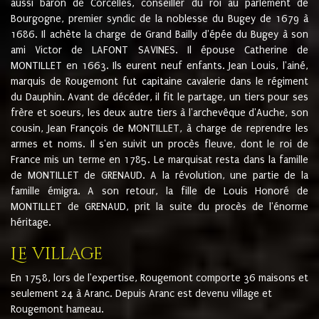
aussi baron de Corcelles, conseiller du roi au parlement de
Bourgogne, premier syndic de la noblesse du Bugey de 1679 à
1686. Il achète la charge de Grand Bailly d'épée du Bugey à son
ami Victor de LAFONT SAVINES. Il épouse Catherine de
MONTILLET en 1663. Ils eurent neuf enfants. Jean Louis, l'ainé,
marquis de Rougemont fut capitaine cavalerie dans le régiment
du Dauphin. Avant de décéder, il fit le partage, un tiers pour ses
frère et soeurs, les deux autre tiers à l'archevêque d'Auche, son
cousin, Jean François de MONTILLET, à charge de reprendre les
armes et noms. Il s'en suivit un procès fleuve, dont le roi de
France mis un terme en 1785. Le marquisat resta dans la famille
de MONTILLET de GRENAUD. A la révolution, une partie de la
famille émigra. A son retour, la fille de Louis Honoré de
MONTILLET de GRENAUD, prit la suite du procès de l'énorme
héritage.
Le village
En 1758, lors de l'expertise, Rougemont comporte 36 maisons et
seulement 24 à Aranc. Depuis Aranc est devenu village et
Rougemont hameau.