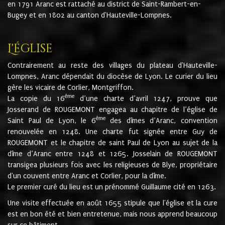
en 1791 Aranc est rattaché au district de Saint-Rambert-en-
Bugey et en 1802 au canton d'Hauteville-Lompnes.
L'église
Contrairement au reste des villages du plateau d'Hauteville-
Lompnes, Aranc dépendait du diocèse de Lyon. Le curier du lieu
gère les vicaire de Corlier, Montgriffon.
ème
La copie du 16
d’une charte d’avril 1247, prouve que
Josserand de ROUGEMONT engagea au chapitre de l’église de
ème
Saint Paul de Lyon, le 6
des dîmes d’Aranc, convention
renouvelée en 1248. Une charte fut signée entre Guy de
ROUGEMONT et le chapitre de saint Paul de Lyon au sujet de la
dîme d’Aranc entre 1248 et 1265. Josselain de ROUGEMONT
transigea plusieurs fois avec les religieuses de Blye, propriétaire
d'un couvent entre Aranc et Corlier, pour la dîme.
Le premier curé du lieu est un prénommé Guillaume cité en 1263.
Une visite effectuée en août 1655 stipule que l'église et la cure
est en bon été et bien entretenue, mais nous apprend beaucoup