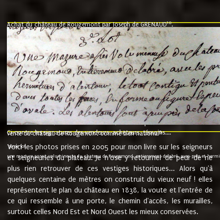
10
Achat du château de Rougemont par Joseph de GRENAUD
.
"l'an mil six cent soixante treze le ving neuvième jour du mois de novemb
nommé fut présent Messire Claude Guillaume de Moyriat chevalier baron de 
vend, purement simplement et irrevocablement a monseigneur monsieur Jose
et chavannes conseiller du roy au parlement de Bourgogne, present et accept
que le dit seigneur Baron de la Vellière a sur ses hommes, indivisables et fi
de la Velliere tout ainsi et comme le dit seigneur Baron et ses hauteurs e
présent......"
suivent les rentes, donation des terriers, etc... au prix de 880 livre louis d'or
Ci contre les signatures des vendeurs, acheteurs, témoins....
9.
vente du château de Rougemont comme bien national
Voici les photos prises en 2005 pour mon livre sur les seigneurs
"3ème lot
une mazure assez volumineuse du chateau de Rougemond, entierement delabré, avec près et hermitur
et seigneuries du plateau. Je n'ose y retourner de peur de ne
plus rien retrouver de ces vestiges historiques... Alors qu'à
quelques centaine de mètres on construit du vieux neuf ! elles
représentent le plan du château en 1838, la voute et l'entrée de
ce qui ressemble à une porte, le chemin d'accès, les murailles,
surtout celles Nord Est et Nord Ouest les mieux conservées.