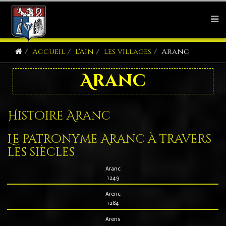
Accueil
L'Ain
Les villages
Aranc
Aranc
Histoire Aranc
Le patronyme Aranc à travers
les siècles
Aranc
1249
Arenc
1284
Arens