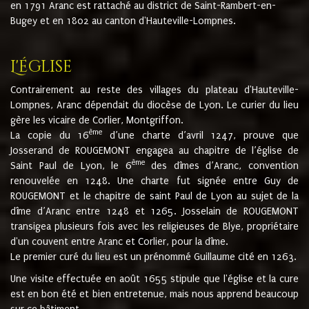
en 1791 Aranc est rattaché au district de Saint-Rambert-en-
Bugey et en 1802 au canton d'Hauteville-Lompnes.
L'église
Contrairement au reste des villages du plateau d'Hauteville-
Lompnes, Aranc dépendait du diocèse de Lyon. Le curier du lieu
gère les vicaire de Corlier, Montgriffon.
ème
La copie du 16
d’une charte d’avril 1247, prouve que
Josserand de ROUGEMONT engagea au chapitre de l’église de
ème
Saint Paul de Lyon, le 6
des dîmes d’Aranc, convention
renouvelée en 1248. Une charte fut signée entre Guy de
ROUGEMONT et le chapitre de saint Paul de Lyon au sujet de la
dîme d’Aranc entre 1248 et 1265. Josselain de ROUGEMONT
transigea plusieurs fois avec les religieuses de Blye, propriétaire
d'un couvent entre Aranc et Corlier, pour la dîme.
Le premier curé du lieu est un prénommé Guillaume cité en 1263.
Une visite effectuée en août 1655 stipule que l'église et la cure
est en bon été et bien entretenue, mais nous apprend beaucoup