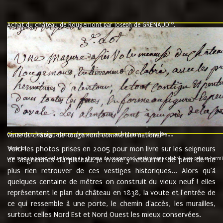
10
Achat du château de Rougemont par Joseph de GRENAUD
.
"l'an mil six cent soixante treze le ving neuvième jour du mois de novemb
nommé fut présent Messire Claude Guillaume de Moyriat chevalier baron de 
vend, purement simplement et irrevocablement a monseigneur monsieur Jose
et chavannes conseiller du roy au parlement de Bourgogne, present et accept
que le dit seigneur Baron de la Vellière a sur ses hommes, indivisables et fi
de la Velliere tout ainsi et comme le dit seigneur Baron et ses hauteurs e
présent......"
suivent les rentes, donation des terriers, etc... au prix de 880 livre louis d'or
Ci contre les signatures des vendeurs, acheteurs, témoins....
9.
vente du château de Rougemont comme bien national
Voici les photos prises en 2005 pour mon livre sur les seigneurs
"3ème lot
une mazure assez volumineuse du chateau de Rougemond, entierement delabré, avec près et hermitur
et seigneuries du plateau. Je n'ose y retourner de peur de ne
plus rien retrouver de ces vestiges historiques... Alors qu'à
quelques centaine de mètres on construit du vieux neuf ! elles
représentent le plan du château en 1838, la voute et l'entrée de
ce qui ressemble à une porte, le chemin d'accès, les murailles,
surtout celles Nord Est et Nord Ouest les mieux conservées.