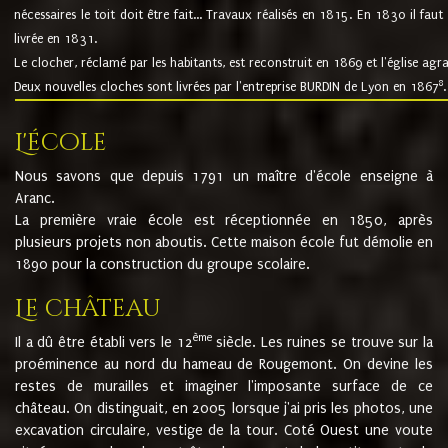
nécessaires le toit doit être fait... Travaux réalisés en 1815. En 1830 il faut
livrée en 1831.
Le clocher, réclamé par les habitants, est reconstruit en 1869 et l'église agr
8
Deux nouvelles cloches sont livrées par l'entreprise BURDIN de Lyon en 1867
.
L'école
Nous savons que depuis 1791 un maître d'école enseigne à
Aranc.
La première vraie école est réceptionnée en 1850, après
plusieurs projets non aboutis. Cette maison école fut démolie en
1890 pour la construction du groupe scolaire.
Le château
ème
Il a dû être établi vers le 12
siècle. Les ruines se trouve sur la
proéminence au nord du hameau de Rougemont. On devine les
restes de murailles et imaginer l'imposante surface de ce
château. On distinguait, en 2005 lorsque j'ai pris les photos, une
excavation circulaire, vestige de la tour. Coté Ouest une voute