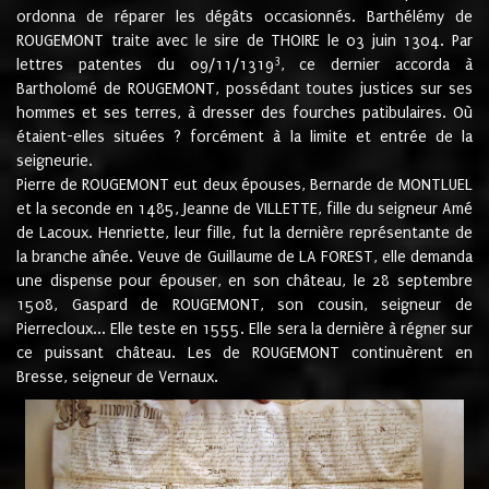
ordonna de réparer les dégâts occasionnés. Barthélémy de
ROUGEMONT traite avec le sire de THOIRE le 03 juin 1304. Par
3
lettres patentes du 09/11/1319
, ce dernier accorda à
Bartholomé de ROUGEMONT, possédant toutes justices sur ses
hommes et ses terres, à dresser des fourches patibulaires. Où
étaient-elles situées ? forcément à la limite et entrée de la
seigneurie.
Pierre de ROUGEMONT eut deux épouses, Bernarde de MONTLUEL
et la seconde en 1485, Jeanne de VILLETTE, fille du seigneur Amé
de Lacoux. Henriette, leur fille, fut la dernière représentante de
la branche aînée. Veuve de Guillaume de LA FOREST, elle demanda
une dispense pour épouser, en son château, le 28 septembre
1508, Gaspard de ROUGEMONT, son cousin, seigneur de
Pierrecloux... Elle teste en 1555. Elle sera la dernière à régner sur
ce puissant château. Les de ROUGEMONT continuèrent en
Bresse, seigneur de Vernaux.