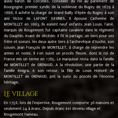
aussi baron de Corcelles, conseiller du roi au parlement de
Bourgogne, premier syndic de la noblesse du Bugey de 1679 à
1686. Il achète la charge de Grand Bailly d'épée du Bugey à son
ami Victor de LAFONT SAVINES. Il épouse Catherine de
MONTILLET en 1663. Ils eurent neuf enfants. Jean Louis, l'ainé,
marquis de Rougemont fut capitaine cavalerie dans le régiment
du Dauphin. Avant de décéder, il fit le partage, un tiers pour ses
frère et soeurs, les deux autre tiers à l'archevêque d'Auche, son
cousin, Jean François de MONTILLET, à charge de reprendre les
armes et noms. Il s'en suivit un procès fleuve, dont le roi de
France mis un terme en 1785. Le marquisat resta dans la famille
de MONTILLET de GRENAUD. A la révolution, une partie de la
famille émigra. A son retour, la fille de Louis Honoré de
MONTILLET de GRENAUD, prit la suite du procès de l'énorme
héritage.
Le village
En 1758, lors de l'expertise, Rougemont comporte 36 maisons et
seulement 24 à Aranc. Depuis Aranc est devenu village et
Rougemont hameau.