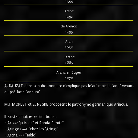
1359
Arenc
1492
de Arenco
1495
Aran
1650
Haranc
1665
Aranc en Bugey
1670
A. DAUZAT dans son dictionnaire n'explique pas le"ar" mais le "anc" venant
du pré-latin "ancum".
M.T MORLET et E. NEGRE proposent le patronyme germanique Arincus.
Il existe d'autres explications :
- Ar ==> "près de" et Randa "limite"
- Aringos ==> "chez les "Aringi"
- Arena ==> "sable"