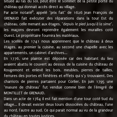
située au ras du sol, peut être le sommet de la petite porte du
château qui donnait accès direct au village.
6
Par acte notarié
, appelé "prix fait" de 1626 Jean François de
GRENAUD fait exécuter des réparations dans la tour Est du
château, celle menant aux étages, "
depuis le pied jusqu'à la sime
".
les maçons devront reprendre également les murailles coté
Ouest. Le propriétaire fournira les matériaux.
Les scellés de 1741 nous apprennent que le château à deux
étages, au premier la cuisine, au second une chapelle avec les
appartements, un cabinet d'archives...
En 1776, une plainte est déposée car des habitant du lieu
avaient abattu le couvert au dessus de la cuisine du château de
Rougemont et enlevé les bois, meubles, pierres de tailles,
ferrures des portes et fenêtres et effets qui s’y trouvaient. Des
charriots de pierres partaient pour Corlier. En juin 1795 une
"masure de château" fut vendue comme bien de l'émigré de
MONTILLET de GRENAUD.
Dans un acte de 1784 il est fait mention d'une tour coté Sud du
village... Il devait exister deux tours dissociées du château, l'une
au nord, l'autre au sud. Ce qui parait normal au vu de la grandeur
du château en toutes justices.