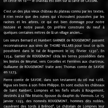
En cette fin 18
le château est bien sur la carte de CASSINI.
C'est un des plus vieux château du plateau connu par les textes.
Il n'en reste que des ruines qui s'écroulent poussées par les
racines et les arbres, ce qui est bien dommage pour notre
histoire et notre passé. On préfère construire du neuf à
quelques centaines mètres de là un village ancien...
Les sieurs Bernard et Humbert GARNIER de ROUGEMONT passent
reconnaissance aux sires de THOIRE-VILLARS pour tout ce qu'ils
1
possèdent dans le Val de Rogemont le 05 février 1230
. En
1254, Garnier de ROUGEMONT céda les terres possédées dans
les limites de Meyriat, vers Corcelles et Ferrières aux chartreux.
Guillaume de ROUGEMONT traite avec Thomas comte de SAVOIE
en 1273.
Pierre comte de SAVOIE, dans son testament du 06 mai 1268,
légua ses biens à son frère Philippe. En sont exclus les châteaux
de Saint Rambert, Lompnes et les fiefs situés à Rougemont,
destinés à sa fille Béatrix, épouse du dauphin du Viennois. Le 15
janvier 1293, des nommés ROUGEMONT, hommes dits nobles,
2
causèrent des tords à Brénod
. Le châtelain de Lompnes leur