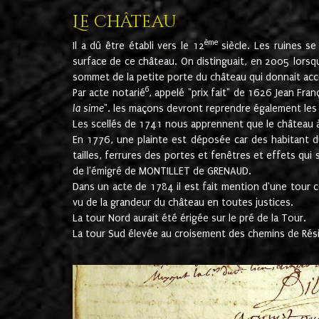
Le château
ème
Il a dû être établi vers le 12
siècle. Les ruines s
surface de ce château. On distinguait, en 2005 lorsque
sommet de la petite porte du château qui donnait accès
6
Par acte notarié
, appelé "prix fait" de 1626 Jean Fra
la sime
". les maçons devront reprendre également les m
Les scellés de 1741 nous apprennent que le château à 
En 1776, une plainte est déposée car des habitant d
tailles, ferrures des portes et fenêtres et effets qui
de l'émigré de MONTILLET de GRENAUD.
Dans un acte de 1784 il est fait mention d'une tour co
vu de la grandeur du château en toutes justices.
La tour Nord aurait été érigée sur le pré de la Tour.
La tour Sud élevée au croisement des chemins de Rés