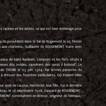
les racines et les arbres, ce qui est bien dommage pour
'ils possèdent dans le Val de Rogemont le 05 février
es aux chartreux. Guillaume de ROUGEMONT traite avec
teaux de Saint Rambert, Lompnes et les fiefs situés à
2
mmes dits nobles, causèrent des tords à Brénod
. Le
de THOIRE le 03 juin 1304. Par lettres patentes du
 dresser des fourches patibulaires. Où étaient-elles
Amé de Lacoux. Henriette, leur fille, fut la dernière
hâteau, le 28 septembre 1508, Gaspard de ROUGEMONT,
ROUGEMONT continuèrent en Bresse, seigneur de Vernaux.