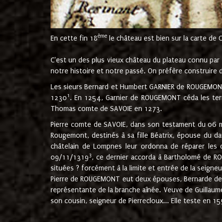
ème
En cette fin 18
le château est bien sur la carte de 
C'est un des plus vieux château du plateau connu par l
notre histoire et notre passé. On préfère construire d
Les sieurs Bernard et Humbert GARNIER de ROUGEMONT 
1
1230
. En 1254, Garnier de ROUGEMONT céda les terr
Thomas comte de SAVOIE en 1273.
Pierre comte de SAVOIE, dans son testament du 06 mai
Rougemont, destinés à sa fille Béatrix, épouse du 
châtelain de Lompnes leur ordonna de réparer les 
3
09/11/1319
, ce dernier accorda à Bartholomé de RO
situées ? forcément à la limite et entrée de la seigneu
Pierre de ROUGEMONT eut deux épouses, Bernarde de MO
représentante de la branche aînée. Veuve de Guilla
son cousin, seigneur de Pierrecloux... Elle teste en 