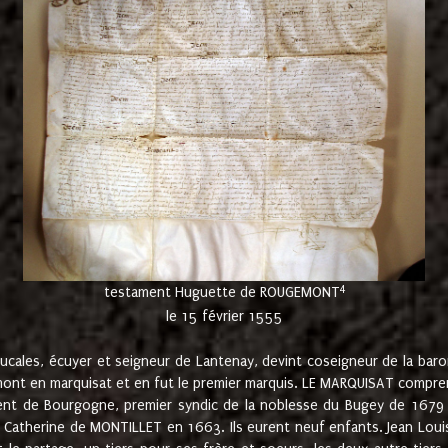
4
testament Huguette de ROUGEMONT
le 15 février 1555
cales, écuyer et seigneur de Lantenay, devint coseigneur de la bar
ont en marquisat et en fut le premier marquis. LE MARQUISAT comprenait
ement de Bourgogne, premier syndic de la noblesse du Bugey de 1679 à
Catherine de MONTILLET en 1663. Ils eurent neuf enfants. Jean Louis,