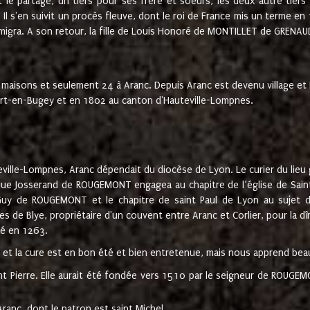
t le partage, un tiers pour ses frère et soeurs, les deux autre tiers
l s'en suivit un procès fleuve, dont le roi de France mis un terme en
émigra. A son retour, la fille de Louis Honoré de MONTILLET de GRENAUD
 maisons et seulement 24 à Aranc. Depuis Aranc est devenu village 
bert-en-Bugey et en 1802 au canton d'Hauteville-Lompnes.
ville-Lompnes, Aranc dépendait du diocèse de Lyon. Le curier du lieu g
que Josserand de ROUGEMONT engagea au chapitre de l’église de Saint
uy de ROUGEMONT et le chapitre de saint Paul de Lyon au sujet d
s de Blye, propriétaire d'un couvent entre Aranc et Corlier, pour la dî
té en 1263.
e et la cure est en bon été et bien entretenue, mais nous apprend be
aint Pierre. Elle aurait été fondée vers 1510 par le seigneur de RO
ranc, dont le patron est saint Michel.