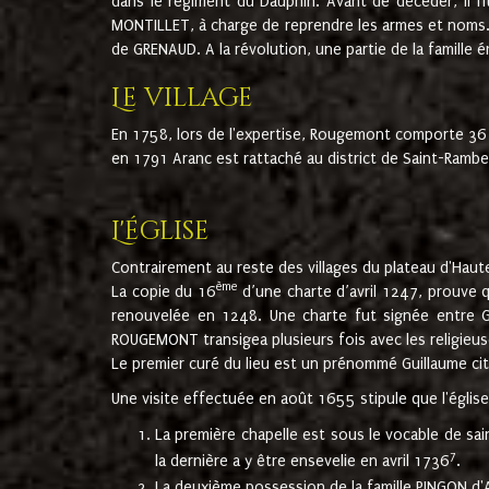
dans le régiment du Dauphin. Avant de décéder, il fi
MONTILLET, à charge de reprendre les armes et noms. I
de GRENAUD. A la révolution, une partie de la famille 
Le village
En 1758, lors de l'expertise, Rougemont comporte 36
en 1791 Aranc est rattaché au district de Saint-Ram
L'église
Contrairement au reste des villages du plateau d'Haute
ème
La copie du 16
d’une charte d’avril 1247, prouve 
renouvelée en 1248. Une charte fut signée entre G
ROUGEMONT transigea plusieurs fois avec les religieuse
Le premier curé du lieu est un prénommé Guillaume ci
Une visite effectuée en août 1655 stipule que l'églis
La première chapelle est sous le vocable de s
7
la dernière a y être ensevelie en avril 1736
.
La deuxième possession de la famille PINGON d'A