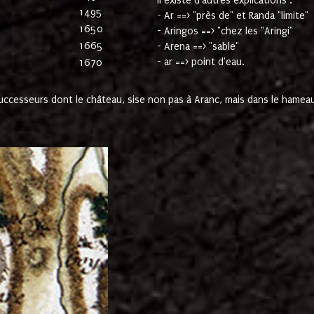
Il existe d'autres explications :
1495
- Ar ==> "près de" et Randa "limite"
1650
- Aringos ==> "chez les "Aringi"
1665
- Arena ==> "sable"
- ar ==> point d'eau.
1670
cesseurs dont le château, sise non pas à Aranc, mais dans le hameau 