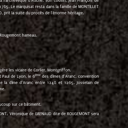
 à l'archevêque d'Auche, son cousin, Jean François de
 1785. Le marquisat resta dans la famille de MONTILLET
, prit la suite du procès de l'énorme héritage.
et Rougemont hameau.
ère les vicaire de Corlier, Montgriffon.
ème
 Paul de Lyon, le 6
des dîmes d’Aranc, convention
e la dîme d’Aranc entre 1248 et 1265. Josselain de
me.
aucoup sur ce bâtiment.
UGEMONT. Véronique de GRENAUD dite de ROUGEMONT sera