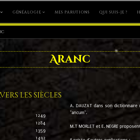
GÉNÉALOGIE
MES PARUTIONS
QUI SUIS-JE ?
H
nc
Aranc
ers les siècles
A. DAUZAT dans son dictionnaire n'
"ancum".
1249
1284
M.T MORLET et E. NEGRE proposent
1359
1492