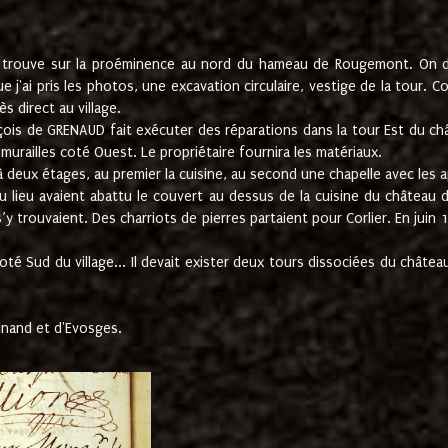
e trouve sur la proéminence au nord du hameau de Rougemont. On dev
 j'ai pris les photos, une excavation circulaire, vestige de la tour. 
 direct au village.
nçois de GRENAUD fait exécuter des réparations dans la tour Est du ch
urailles coté Ouest. Le propriétaire fournira les matériaux.
deux étages, au premier la cuisine, au second une chapelle avec les a
u lieu avaient abattu le couvert au dessus de la cuisine du château 
 s’y trouvaient. Des charriots de pierres partaient pour Corlier. En 
té Sud du village... Il devait exister deux tours dissociées du château,
inand et d'Evosges.