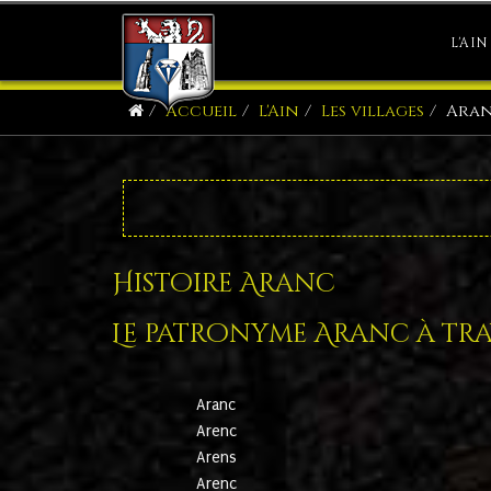
L'AIN
Accueil
L'Ain
Les villages
Ara
Histoire Aranc
Le patronyme Aranc à trav
Aranc
Arenc
Arens
Arenc