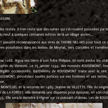
CASSINI.
es textes. Il n'en reste que des ruines qui s'écroulent poussées par 
u neuf à quelques centaines mètres de là un village ancien...
passent reconnaissance aux sires de THOIRE-VILLARS pour tout ce qu
es possédées dans les limites de Meyriat, vers Corcelles et Ferrièr
 1268, légua ses biens à son frère Philippe. En sont exclus les châ
dauphin du Viennois. Le 15 janvier 1293, des nommés ROUGEMONT, ho
dégâts occasionnés. Barthélémy de ROUGEMONT traite avec le sire 
UGEMONT, possédant toutes justices sur ses hommes et ses terres, à
rie.
NTLUEL et la seconde en 1485, Jeanne de VILLETTE, fille du seigneur 
ume de LA FOREST, elle demanda une dispense pour épouser, en son c
1555. Elle sera la dernière à régner sur ce puissant château. Les de 