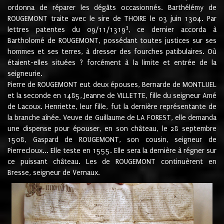
ordonna de réparer les dégâts occasionnés. Barthélémy de
ROUGEMONT traite avec le sire de THOIRE le 03 juin 1304. Par
3
lettres patentes du 09/11/1319
, ce dernier accorda à
Bartholomé de ROUGEMONT, possédant toutes justices sur ses
hommes et ses terres, à dresser des fourches patibulaires. Où
étaient-elles situées ? forcément à la limite et entrée de la
seigneurie.
Pierre de ROUGEMONT eut deux épouses, Bernarde de MONTLUEL
et la seconde en 1485, Jeanne de VILLETTE, fille du seigneur Amé
de Lacoux. Henriette, leur fille, fut la dernière représentante de
la branche aînée. Veuve de Guillaume de LA FOREST, elle demanda
une dispense pour épouser, en son château, le 28 septembre
1508, Gaspard de ROUGEMONT, son cousin, seigneur de
Pierrecloux... Elle teste en 1555. Elle sera la dernière à régner sur
ce puissant château. Les de ROUGEMONT continuèrent en
Bresse, seigneur de Vernaux.