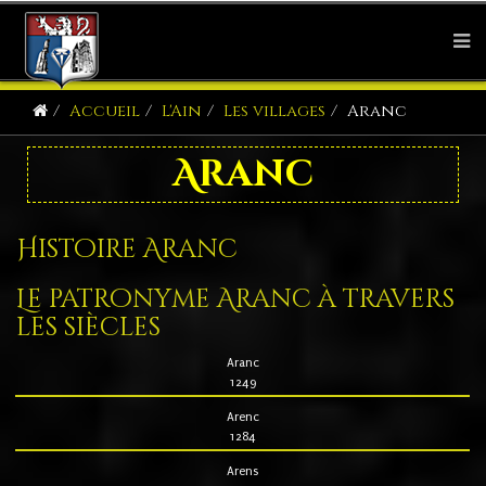
Accueil
L'Ain
Les villages
Aranc
Aranc
Histoire Aranc
Le patronyme Aranc à travers
les siècles
Aranc
1249
Arenc
1284
Arens