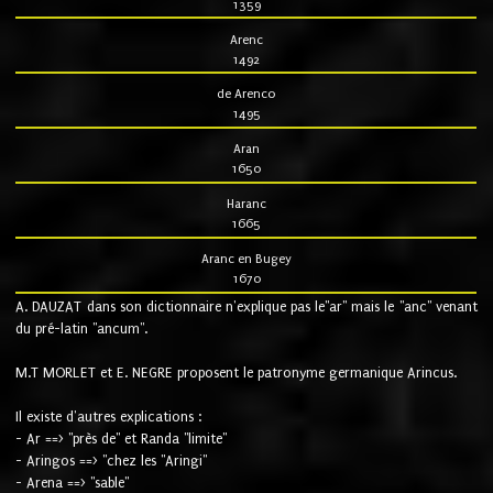
1359
Arenc
1492
de Arenco
1495
Aran
1650
Haranc
1665
Aranc en Bugey
1670
A. DAUZAT dans son dictionnaire n'explique pas le"ar" mais le "anc" venant
du pré-latin "ancum".
M.T MORLET et E. NEGRE proposent le patronyme germanique Arincus.
Il existe d'autres explications :
- Ar ==> "près de" et Randa "limite"
- Aringos ==> "chez les "Aringi"
- Arena ==> "sable"