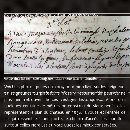
10
Achat du château de Rougemont par Joseph de GRENAUD
.
"l'an mil six cent soixante treze le ving neuvième jour du mois de novemb
nommé fut présent Messire Claude Guillaume de Moyriat chevalier baron de 
vend, purement simplement et irrevocablement a monseigneur monsieur Jose
et chavannes conseiller du roy au parlement de Bourgogne, present et accept
que le dit seigneur Baron de la Vellière a sur ses hommes, indivisables et fi
de la Velliere tout ainsi et comme le dit seigneur Baron et ses hauteurs e
présent......"
suivent les rentes, donation des terriers, etc... au prix de 880 livre louis d'or
Ci contre les signatures des vendeurs, acheteurs, témoins....
9.
vente du château de Rougemont comme bien national
Voici les photos prises en 2005 pour mon livre sur les seigneurs
"3ème lot
une mazure assez volumineuse du chateau de Rougemond, entierement delabré, avec près et hermitur
et seigneuries du plateau. Je n'ose y retourner de peur de ne
plus rien retrouver de ces vestiges historiques... Alors qu'à
quelques centaine de mètres on construit du vieux neuf ! elles
représentent le plan du château en 1838, la voute et l'entrée de
ce qui ressemble à une porte, le chemin d'accès, les murailles,
surtout celles Nord Est et Nord Ouest les mieux conservées.