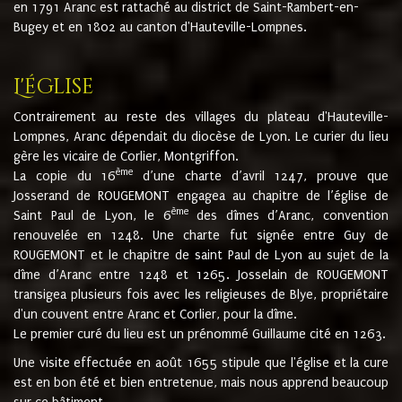
en 1791 Aranc est rattaché au district de Saint-Rambert-en-
Bugey et en 1802 au canton d'Hauteville-Lompnes.
L'église
Contrairement au reste des villages du plateau d'Hauteville-
Lompnes, Aranc dépendait du diocèse de Lyon. Le curier du lieu
gère les vicaire de Corlier, Montgriffon.
ème
La copie du 16
d’une charte d’avril 1247, prouve que
Josserand de ROUGEMONT engagea au chapitre de l’église de
ème
Saint Paul de Lyon, le 6
des dîmes d’Aranc, convention
renouvelée en 1248. Une charte fut signée entre Guy de
ROUGEMONT et le chapitre de saint Paul de Lyon au sujet de la
dîme d’Aranc entre 1248 et 1265. Josselain de ROUGEMONT
transigea plusieurs fois avec les religieuses de Blye, propriétaire
d'un couvent entre Aranc et Corlier, pour la dîme.
Le premier curé du lieu est un prénommé Guillaume cité en 1263.
Une visite effectuée en août 1655 stipule que l'église et la cure
est en bon été et bien entretenue, mais nous apprend beaucoup