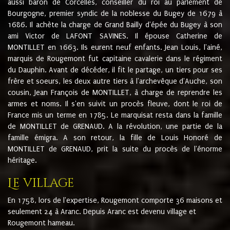
aussi baron de Corcelles, conseiller du roi au parlement de
Bourgogne, premier syndic de la noblesse du Bugey de 1679 à
1686. Il achète la charge de Grand Bailly d'épée du Bugey à son
ami Victor de LAFONT SAVINES. Il épouse Catherine de
MONTILLET en 1663. Ils eurent neuf enfants. Jean Louis, l'ainé,
marquis de Rougemont fut capitaine cavalerie dans le régiment
du Dauphin. Avant de décéder, il fit le partage, un tiers pour ses
frère et soeurs, les deux autre tiers à l'archevêque d'Auche, son
cousin, Jean François de MONTILLET, à charge de reprendre les
armes et noms. Il s'en suivit un procès fleuve, dont le roi de
France mis un terme en 1785. Le marquisat resta dans la famille
de MONTILLET de GRENAUD. A la révolution, une partie de la
famille émigra. A son retour, la fille de Louis Honoré de
MONTILLET de GRENAUD, prit la suite du procès de l'énorme
héritage.
Le village
En 1758, lors de l'expertise, Rougemont comporte 36 maisons et
seulement 24 à Aranc. Depuis Aranc est devenu village et
Rougemont hameau.