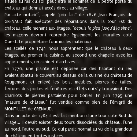
située au ras du sol, peut être le sommet de la petite porte du
château qui donnait accès direct au village.
6
Par acte notarié
, appelé "prix fait" de 1626 Jean François de
GRENAUD fait exécuter des réparations dans la tour Est du
château, celle menant aux étages, "
depuis le pied jusqu'à la sime
".
les maçons devront reprendre également les murailles coté
Ouest. Le propriétaire fournira les matériaux.
Les scellés de 1741 nous apprennent que le château à deux
étages, au premier la cuisine, au second une chapelle avec les
appartements, un cabinet d'archives...
En 1776, une plainte est déposée car des habitant du lieu
avaient abattu le couvert au dessus de la cuisine du château de
Rougemont et enlevé les bois, meubles, pierres de tailles,
ferrures des portes et fenêtres et effets qui s’y trouvaient. Des
charriots de pierres partaient pour Corlier. En juin 1795 une
"masure de château" fut vendue comme bien de l'émigré de
MONTILLET de GRENAUD.
Dans un acte de 1784 il est fait mention d'une tour coté Sud du
village... Il devait exister deux tours dissociées du château, l'une
au nord, l'autre au sud. Ce qui parait normal au vu de la grandeur
du château en toutes justices.