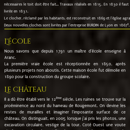
nécessaires le toit doit être fait... Travaux réalisés en 1815. En 1830 il faut
livrée en 1831.
Le clocher, réclamé par les habitants, est reconstruit en 1869 et l'église agr
8
Deux nouvelles cloches sont livrées par l'entreprise BURDIN de Lyon en 1867
.
L'école
Nous savons que depuis 1791 un maître d'école enseigne à
Aranc.
La première vraie école est réceptionnée en 1850, après
plusieurs projets non aboutis. Cette maison école fut démolie en
1890 pour la construction du groupe scolaire.
Le château
ème
Il a dû être établi vers le 12
siècle. Les ruines se trouve sur la
proéminence au nord du hameau de Rougemont. On devine les
restes de murailles et imaginer l'imposante surface de ce
château. On distinguait, en 2005 lorsque j'ai pris les photos, une
excavation circulaire, vestige de la tour. Coté Ouest une voute