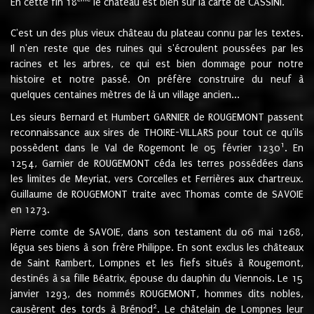
En cette fin 18
le château est bien sur la carte de CASSINI.
C'est un des plus vieux château du plateau connu par les textes.
Il n'en reste que des ruines qui s'écroulent poussées par les
racines et les arbres, ce qui est bien dommage pour notre
histoire et notre passé. On préfère construire du neuf à
quelques centaines mètres de là un village ancien...
Les sieurs Bernard et Humbert GARNIER de ROUGEMONT passent
reconnaissance aux sires de THOIRE-VILLARS pour tout ce qu'ils
1
possèdent dans le Val de Rogemont le 05 février 1230
. En
1254, Garnier de ROUGEMONT céda les terres possédées dans
les limites de Meyriat, vers Corcelles et Ferrières aux chartreux.
Guillaume de ROUGEMONT traite avec Thomas comte de SAVOIE
en 1273.
Pierre comte de SAVOIE, dans son testament du 06 mai 1268,
légua ses biens à son frère Philippe. En sont exclus les châteaux
de Saint Rambert, Lompnes et les fiefs situés à Rougemont,
destinés à sa fille Béatrix, épouse du dauphin du Viennois. Le 15
janvier 1293, des nommés ROUGEMONT, hommes dits nobles,
2
causèrent des tords à Brénod
. Le châtelain de Lompnes leur