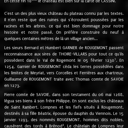
En cette fin 18
le château est bien sur la carte de CASSINI.
C'est un des plus vieux château du plateau connu par les textes.
Il n'en reste que des ruines qui s'écroulent poussées par les
racines et les arbres, ce qui est bien dommage pour notre
histoire et notre passé. On préfère construire du neuf à
quelques centaines mètres de là un village ancien...
Les sieurs Bernard et Humbert GARNIER de ROUGEMONT passent
reconnaissance aux sires de THOIRE-VILLARS pour tout ce qu'ils
1
possèdent dans le Val de Rogemont le 05 février 1230
. En
1254, Garnier de ROUGEMONT céda les terres possédées dans
les limites de Meyriat, vers Corcelles et Ferrières aux chartreux.
Guillaume de ROUGEMONT traite avec Thomas comte de SAVOIE
en 1273.
Pierre comte de SAVOIE, dans son testament du 06 mai 1268,
légua ses biens à son frère Philippe. En sont exclus les châteaux
de Saint Rambert, Lompnes et les fiefs situés à Rougemont,
destinés à sa fille Béatrix, épouse du dauphin du Viennois. Le 15
janvier 1293, des nommés ROUGEMONT, hommes dits nobles,
2
causèrent des tords à Brénod
. Le châtelain de Lompnes leur