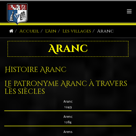
Accueil
L'Ain
Les villages
Aranc
Aranc
Histoire Aranc
Le patronyme Aranc à travers
les siècles
Aranc
1249
Arenc
1284
Arens