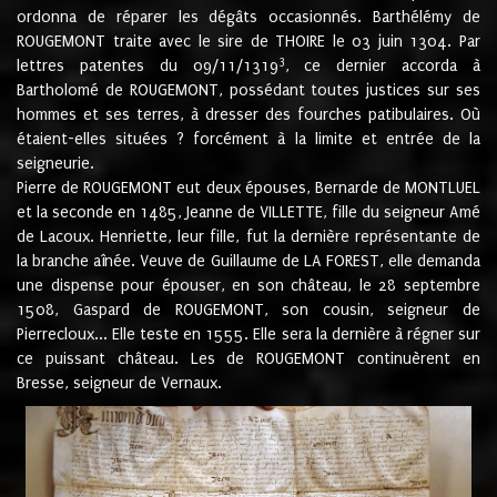
ordonna de réparer les dégâts occasionnés. Barthélémy de
ROUGEMONT traite avec le sire de THOIRE le 03 juin 1304. Par
3
lettres patentes du 09/11/1319
, ce dernier accorda à
Bartholomé de ROUGEMONT, possédant toutes justices sur ses
hommes et ses terres, à dresser des fourches patibulaires. Où
étaient-elles situées ? forcément à la limite et entrée de la
seigneurie.
Pierre de ROUGEMONT eut deux épouses, Bernarde de MONTLUEL
et la seconde en 1485, Jeanne de VILLETTE, fille du seigneur Amé
de Lacoux. Henriette, leur fille, fut la dernière représentante de
la branche aînée. Veuve de Guillaume de LA FOREST, elle demanda
une dispense pour épouser, en son château, le 28 septembre
1508, Gaspard de ROUGEMONT, son cousin, seigneur de
Pierrecloux... Elle teste en 1555. Elle sera la dernière à régner sur
ce puissant château. Les de ROUGEMONT continuèrent en
Bresse, seigneur de Vernaux.