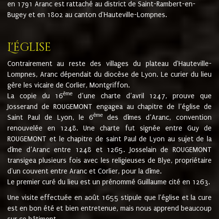
en 1791 Aranc est rattaché au district de Saint-Rambert-en-
Bugey et en 1802 au canton d'Hauteville-Lompnes.
L'église
Contrairement au reste des villages du plateau d'Hauteville-
Lompnes, Aranc dépendait du diocèse de Lyon. Le curier du lieu
gère les vicaire de Corlier, Montgriffon.
ème
La copie du 16
d’une charte d’avril 1247, prouve que
Josserand de ROUGEMONT engagea au chapitre de l’église de
ème
Saint Paul de Lyon, le 6
des dîmes d’Aranc, convention
renouvelée en 1248. Une charte fut signée entre Guy de
ROUGEMONT et le chapitre de saint Paul de Lyon au sujet de la
dîme d’Aranc entre 1248 et 1265. Josselain de ROUGEMONT
transigea plusieurs fois avec les religieuses de Blye, propriétaire
d'un couvent entre Aranc et Corlier, pour la dîme.
Le premier curé du lieu est un prénommé Guillaume cité en 1263.
Une visite effectuée en août 1655 stipule que l'église et la cure
est en bon été et bien entretenue, mais nous apprend beaucoup