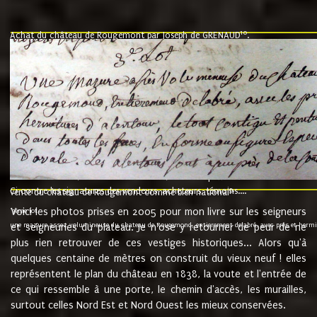
10
Achat du château de Rougemont par Joseph de GRENAUD
.
"l'an mil six cent soixante treze le ving neuvième jour du mois de novemb
nommé fut présent Messire Claude Guillaume de Moyriat chevalier baron de 
vend, purement simplement et irrevocablement a monseigneur monsieur Jose
et chavannes conseiller du roy au parlement de Bourgogne, present et accept
que le dit seigneur Baron de la Vellière a sur ses hommes, indivisables et fi
de la Velliere tout ainsi et comme le dit seigneur Baron et ses hauteurs e
présent......"
suivent les rentes, donation des terriers, etc... au prix de 880 livre louis d'or
Ci contre les signatures des vendeurs, acheteurs, témoins....
9.
vente du château de Rougemont comme bien national
Voici les photos prises en 2005 pour mon livre sur les seigneurs
"3ème lot
une mazure assez volumineuse du chateau de Rougemond, entierement delabré, avec près et hermitur
et seigneuries du plateau. Je n'ose y retourner de peur de ne
plus rien retrouver de ces vestiges historiques... Alors qu'à
quelques centaine de mètres on construit du vieux neuf ! elles
représentent le plan du château en 1838, la voute et l'entrée de
ce qui ressemble à une porte, le chemin d'accès, les murailles,
surtout celles Nord Est et Nord Ouest les mieux conservées.