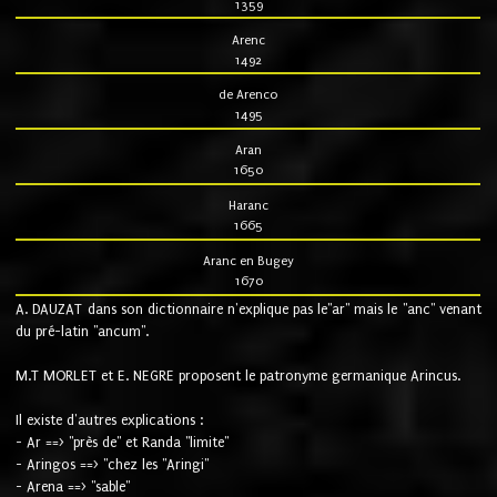
1359
Arenc
1492
de Arenco
1495
Aran
1650
Haranc
1665
Aranc en Bugey
1670
A. DAUZAT dans son dictionnaire n'explique pas le"ar" mais le "anc" venant
du pré-latin "ancum".
M.T MORLET et E. NEGRE proposent le patronyme germanique Arincus.
Il existe d'autres explications :
- Ar ==> "près de" et Randa "limite"
- Aringos ==> "chez les "Aringi"
- Arena ==> "sable"