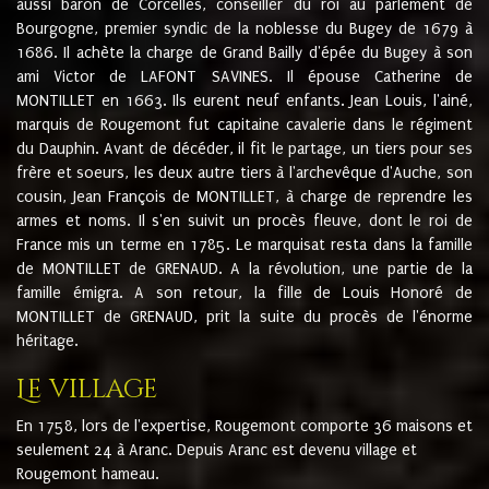
aussi baron de Corcelles, conseiller du roi au parlement de
Bourgogne, premier syndic de la noblesse du Bugey de 1679 à
1686. Il achète la charge de Grand Bailly d'épée du Bugey à son
ami Victor de LAFONT SAVINES. Il épouse Catherine de
MONTILLET en 1663. Ils eurent neuf enfants. Jean Louis, l'ainé,
marquis de Rougemont fut capitaine cavalerie dans le régiment
du Dauphin. Avant de décéder, il fit le partage, un tiers pour ses
frère et soeurs, les deux autre tiers à l'archevêque d'Auche, son
cousin, Jean François de MONTILLET, à charge de reprendre les
armes et noms. Il s'en suivit un procès fleuve, dont le roi de
France mis un terme en 1785. Le marquisat resta dans la famille
de MONTILLET de GRENAUD. A la révolution, une partie de la
famille émigra. A son retour, la fille de Louis Honoré de
MONTILLET de GRENAUD, prit la suite du procès de l'énorme
héritage.
Le village
En 1758, lors de l'expertise, Rougemont comporte 36 maisons et
seulement 24 à Aranc. Depuis Aranc est devenu village et
Rougemont hameau.