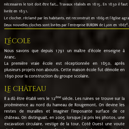
nécessaires le toit doit être fait... Travaux réalisés en 1815. En 1830 il faut
livrée en 1831.
Le clocher, réclamé par les habitants, est reconstruit en 1869 et l'église agr
8
Deux nouvelles cloches sont livrées par l'entreprise BURDIN de Lyon en 1867
.
L'école
Nous savons que depuis 1791 un maître d'école enseigne à
Aranc.
La première vraie école est réceptionnée en 1850, après
plusieurs projets non aboutis. Cette maison école fut démolie en
1890 pour la construction du groupe scolaire.
Le château
ème
Il a dû être établi vers le 12
siècle. Les ruines se trouve sur la
proéminence au nord du hameau de Rougemont. On devine les
restes de murailles et imaginer l'imposante surface de ce
château. On distinguait, en 2005 lorsque j'ai pris les photos, une
excavation circulaire, vestige de la tour. Coté Ouest une voute