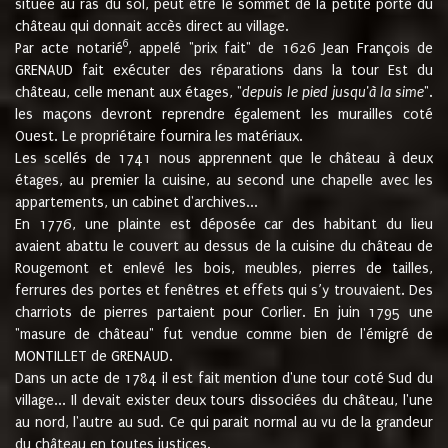
située au ras du sol, peut être le sommet de la petite porte du
château qui donnait accès direct au village.
6
Par acte notarié
, appelé "prix fait" de 1626 Jean François de
GRENAUD fait exécuter des réparations dans la tour Est du
château, celle menant aux étages, "
depuis le pied jusqu'à la sime
".
les maçons devront reprendre également les murailles coté
Ouest. Le propriétaire fournira les matériaux.
Les scellés de 1741 nous apprennent que le château à deux
étages, au premier la cuisine, au second une chapelle avec les
appartements, un cabinet d'archives...
En 1776, une plainte est déposée car des habitant du lieu
avaient abattu le couvert au dessus de la cuisine du château de
Rougemont et enlevé les bois, meubles, pierres de tailles,
ferrures des portes et fenêtres et effets qui s’y trouvaient. Des
charriots de pierres partaient pour Corlier. En juin 1795 une
"masure de château" fut vendue comme bien de l'émigré de
MONTILLET de GRENAUD.
Dans un acte de 1784 il est fait mention d'une tour coté Sud du
village... Il devait exister deux tours dissociées du château, l'une
au nord, l'autre au sud. Ce qui parait normal au vu de la grandeur
du château en toutes justices.