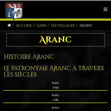
Accueil
L'Ain
Les villages
Aranc
Aranc
Histoire Aranc
Le patronyme Aranc à travers
les siècles
Aranc
1249
Arenc
1284
Arens