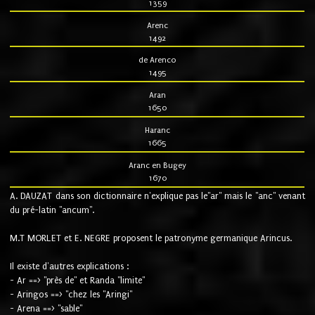
1359
Arenc
1492
de Arenco
1495
Aran
1650
Haranc
1665
Aranc en Bugey
1670
A. DAUZAT dans son dictionnaire n'explique pas le"ar" mais le "anc" venant
du pré-latin "ancum".
M.T MORLET et E. NEGRE proposent le patronyme germanique Arincus.
Il existe d'autres explications :
- Ar ==> "près de" et Randa "limite"
- Aringos ==> "chez les "Aringi"
- Arena ==> "sable"