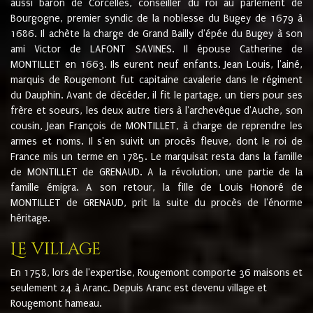
aussi baron de Corcelles, conseiller du roi au parlement de
Bourgogne, premier syndic de la noblesse du Bugey de 1679 à
1686. Il achète la charge de Grand Bailly d'épée du Bugey à son
ami Victor de LAFONT SAVINES. Il épouse Catherine de
MONTILLET en 1663. Ils eurent neuf enfants. Jean Louis, l'ainé,
marquis de Rougemont fut capitaine cavalerie dans le régiment
du Dauphin. Avant de décéder, il fit le partage, un tiers pour ses
frère et soeurs, les deux autre tiers à l'archevêque d'Auche, son
cousin, Jean François de MONTILLET, à charge de reprendre les
armes et noms. Il s'en suivit un procès fleuve, dont le roi de
France mis un terme en 1785. Le marquisat resta dans la famille
de MONTILLET de GRENAUD. A la révolution, une partie de la
famille émigra. A son retour, la fille de Louis Honoré de
MONTILLET de GRENAUD, prit la suite du procès de l'énorme
héritage.
Le village
En 1758, lors de l'expertise, Rougemont comporte 36 maisons et
seulement 24 à Aranc. Depuis Aranc est devenu village et
Rougemont hameau.