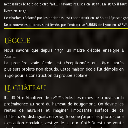
nécessaires le toit doit être fait... Travaux réalisés en 1815. En 1830 il faut
livrée en 1831.
Le clocher, réclamé par les habitants, est reconstruit en 1869 et l'église agr
8
Deux nouvelles cloches sont livrées par l'entreprise BURDIN de Lyon en 1867
.
L'école
Nous savons que depuis 1791 un maître d'école enseigne à
Aranc.
La première vraie école est réceptionnée en 1850, après
plusieurs projets non aboutis. Cette maison école fut démolie en
1890 pour la construction du groupe scolaire.
Le château
ème
Il a dû être établi vers le 12
siècle. Les ruines se trouve sur la
proéminence au nord du hameau de Rougemont. On devine les
restes de murailles et imaginer l'imposante surface de ce
château. On distinguait, en 2005 lorsque j'ai pris les photos, une
excavation circulaire, vestige de la tour. Coté Ouest une voute