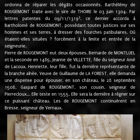
ordonna de réparer les dégâts occasionnés. Barthélémy de
ROUGEMONT traite avec le sire de THOIRE le 03 juin 1304. Par
3
lettres patentes du 09/11/1319
, ce dernier accorda à
Bartholomé de ROUGEMONT, possédant toutes justices sur ses
hommes et ses terres, à dresser des fourches patibulaires. Où
étaient-elles situées ? forcément à la limite et entrée de la
seigneurie.
Pierre de ROUGEMONT eut deux épouses, Bernarde de MONTLUEL
et la seconde en 1485, Jeanne de VILLETTE, fille du seigneur Amé
de Lacoux. Henriette, leur fille, fut la dernière représentante de
la branche aînée. Veuve de Guillaume de LA FOREST, elle demanda
une dispense pour épouser, en son château, le 28 septembre
1508, Gaspard de ROUGEMONT, son cousin, seigneur de
Pierrecloux... Elle teste en 1555. Elle sera la dernière à régner sur
ce puissant château. Les de ROUGEMONT continuèrent en
Bresse, seigneur de Vernaux.