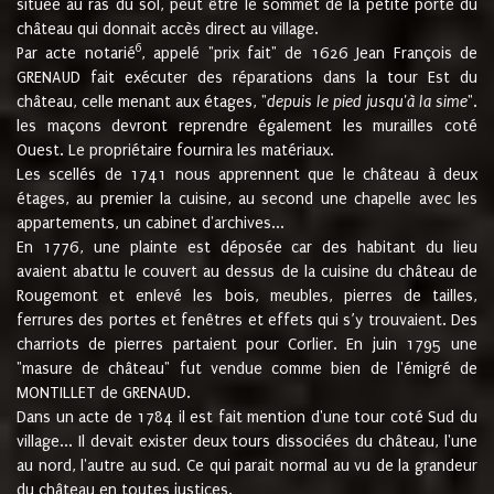
située au ras du sol, peut être le sommet de la petite porte du
château qui donnait accès direct au village.
6
Par acte notarié
, appelé "prix fait" de 1626 Jean François de
GRENAUD fait exécuter des réparations dans la tour Est du
château, celle menant aux étages, "
depuis le pied jusqu'à la sime
".
les maçons devront reprendre également les murailles coté
Ouest. Le propriétaire fournira les matériaux.
Les scellés de 1741 nous apprennent que le château à deux
étages, au premier la cuisine, au second une chapelle avec les
appartements, un cabinet d'archives...
En 1776, une plainte est déposée car des habitant du lieu
avaient abattu le couvert au dessus de la cuisine du château de
Rougemont et enlevé les bois, meubles, pierres de tailles,
ferrures des portes et fenêtres et effets qui s’y trouvaient. Des
charriots de pierres partaient pour Corlier. En juin 1795 une
"masure de château" fut vendue comme bien de l'émigré de
MONTILLET de GRENAUD.
Dans un acte de 1784 il est fait mention d'une tour coté Sud du
village... Il devait exister deux tours dissociées du château, l'une
au nord, l'autre au sud. Ce qui parait normal au vu de la grandeur
du château en toutes justices.