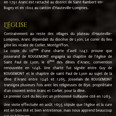
en 1791 Aranc est rattaché au district de Saint-Rambert-en-
Bugey et en 1802 au canton d'Hauteville-Lompnes.
L'église
Contrairement au reste des villages du plateau d'Hauteville-
Lompnes, Aranc dépendait du diocèse de Lyon. Le curier du lieu
gère les vicaire de Corlier, Montgriffon.
ème
La copie du 16
d’une charte d’avril 1247, prouve que
Josserand de ROUGEMONT engagea au chapitre de l’église de
ème
Saint Paul de Lyon, le 6
des dîmes d’Aranc, convention
renouvelée en 1248. Une charte fut signée entre Guy de
ROUGEMONT et le chapitre de saint Paul de Lyon au sujet de la
dîme d’Aranc entre 1248 et 1265. Josselain de ROUGEMONT
transigea plusieurs fois avec les religieuses de Blye, propriétaire
d'un couvent entre Aranc et Corlier, pour la dîme.
Le premier curé du lieu est un prénommé Guillaume cité en 1263.
Une visite effectuée en août 1655 stipule que l'église et la cure
est en bon été et bien entretenue, mais nous apprend beaucoup