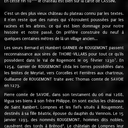
En cette fin 18
le château est bien sur la carte de CASSINI.
C'est un des plus vieux château du plateau connu par les textes.
Il n'en reste que des ruines qui s'écroulent poussées par les
racines et les arbres, ce qui est bien dommage pour notre
histoire et notre passé. On préfère construire du neuf à
quelques centaines mètres de là un village ancien...
Les sieurs Bernard et Humbert GARNIER de ROUGEMONT passent
reconnaissance aux sires de THOIRE-VILLARS pour tout ce qu'ils
1
possèdent dans le Val de Rogemont le 05 février 1230
. En
1254, Garnier de ROUGEMONT céda les terres possédées dans
les limites de Meyriat, vers Corcelles et Ferrières aux chartreux.
Guillaume de ROUGEMONT traite avec Thomas comte de SAVOIE
en 1273.
Pierre comte de SAVOIE, dans son testament du 06 mai 1268,
légua ses biens à son frère Philippe. En sont exclus les châteaux
de Saint Rambert, Lompnes et les fiefs situés à Rougemont,
destinés à sa fille Béatrix, épouse du dauphin du Viennois. Le 15
janvier 1293, des nommés ROUGEMONT, hommes dits nobles,
2
causèrent des tords à Brénod
. Le châtelain de Lompnes leur