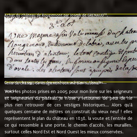
10
Achat du château de Rougemont par Joseph de GRENAUD
.
"l'an mil six cent soixante treze le ving neuvième jour du mois de novemb
nommé fut présent Messire Claude Guillaume de Moyriat chevalier baron de 
vend, purement simplement et irrevocablement a monseigneur monsieur Jose
et chavannes conseiller du roy au parlement de Bourgogne, present et accept
que le dit seigneur Baron de la Vellière a sur ses hommes, indivisables et fi
de la Velliere tout ainsi et comme le dit seigneur Baron et ses hauteurs e
présent......"
suivent les rentes, donation des terriers, etc... au prix de 880 livre louis d'or
Ci contre les signatures des vendeurs, acheteurs, témoins....
9.
vente du château de Rougemont comme bien national
Voici les photos prises en 2005 pour mon livre sur les seigneurs
"3ème lot
une mazure assez volumineuse du chateau de Rougemond, entierement delabré, avec près et hermitur
et seigneuries du plateau. Je n'ose y retourner de peur de ne
plus rien retrouver de ces vestiges historiques... Alors qu'à
quelques centaine de mètres on construit du vieux neuf ! elles
représentent le plan du château en 1838, la voute et l'entrée de
ce qui ressemble à une porte, le chemin d'accès, les murailles,
surtout celles Nord Est et Nord Ouest les mieux conservées.