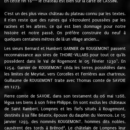
En cette fin 18
le château est bien sur la carte de CASSINI.
C'est un des plus vieux château du plateau connu par les textes.
Il n'en reste que des ruines qui s'écroulent poussées par les
racines et les arbres, ce qui est bien dommage pour notre
histoire et notre passé. On préfère construire du neuf à
quelques centaines mètres de là un village ancien...
Les sieurs Bernard et Humbert GARNIER de ROUGEMONT passent
reconnaissance aux sires de THOIRE-VILLARS pour tout ce qu'ils
1
possèdent dans le Val de Rogemont le 05 février 1230
. En
1254, Garnier de ROUGEMONT céda les terres possédées dans
les limites de Meyriat, vers Corcelles et Ferrières aux chartreux.
Guillaume de ROUGEMONT traite avec Thomas comte de SAVOIE
en 1273.
Pierre comte de SAVOIE, dans son testament du 06 mai 1268,
légua ses biens à son frère Philippe. En sont exclus les châteaux
de Saint Rambert, Lompnes et les fiefs situés à Rougemont,
destinés à sa fille Béatrix, épouse du dauphin du Viennois. Le 15
janvier 1293, des nommés ROUGEMONT, hommes dits nobles,
2
causèrent des tords à Brénod
. Le châtelain de Lompnes leur