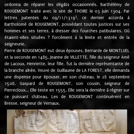
ordonna de réparer les dégâts occasionnés. Barthélémy de
ROUGEMONT traite avec le sire de THOIRE le 03 juin 1304. Par
3
lettres patentes du 09/11/1319
, ce dernier accorda à
Bartholomé de ROUGEMONT, possédant toutes justices sur ses
hommes et ses terres, à dresser des fourches patibulaires. Où
étaient-elles situées ? forcément à la limite et entrée de la
seigneurie.
Pierre de ROUGEMONT eut deux épouses, Bernarde de MONTLUEL
et la seconde en 1485, Jeanne de VILLETTE, fille du seigneur Amé
de Lacoux. Henriette, leur fille, fut la dernière représentante de
la branche aînée. Veuve de Guillaume de LA FOREST, elle demanda
une dispense pour épouser, en son château, le 28 septembre
1508, Gaspard de ROUGEMONT, son cousin, seigneur de
Pierrecloux... Elle teste en 1555. Elle sera la dernière à régner sur
ce puissant château. Les de ROUGEMONT continuèrent en
Bresse, seigneur de Vernaux.