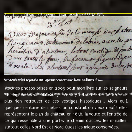
10
Achat du château de Rougemont par Joseph de GRENAUD
.
"l'an mil six cent soixante treze le ving neuvième jour du mois de novemb
nommé fut présent Messire Claude Guillaume de Moyriat chevalier baron de 
vend, purement simplement et irrevocablement a monseigneur monsieur Jose
et chavannes conseiller du roy au parlement de Bourgogne, present et accept
que le dit seigneur Baron de la Vellière a sur ses hommes, indivisables et fi
de la Velliere tout ainsi et comme le dit seigneur Baron et ses hauteurs e
présent......"
suivent les rentes, donation des terriers, etc... au prix de 880 livre louis d'or
Ci contre les signatures des vendeurs, acheteurs, témoins....
9.
vente du château de Rougemont comme bien national
Voici les photos prises en 2005 pour mon livre sur les seigneurs
"3ème lot
une mazure assez volumineuse du chateau de Rougemond, entierement delabré, avec près et hermitur
et seigneuries du plateau. Je n'ose y retourner de peur de ne
plus rien retrouver de ces vestiges historiques... Alors qu'à
quelques centaine de mètres on construit du vieux neuf ! elles
représentent le plan du château en 1838, la voute et l'entrée de
ce qui ressemble à une porte, le chemin d'accès, les murailles,
surtout celles Nord Est et Nord Ouest les mieux conservées.