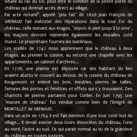
située au ras du sol, peut être le sommet de la petite porte du
château qui donnait accès direct au village.
6
Par acte notarié
, appelé "prix fait" de 1626 Jean François de
GRENAUD fait exécuter des réparations dans la tour Est du
château, celle menant aux étages, "
depuis le pied jusqu'à la sime
".
les maçons devront reprendre également les murailles coté
Ouest. Le propriétaire fournira les matériaux.
Les scellés de 1741 nous apprennent que le château à deux
étages, au premier la cuisine, au second une chapelle avec les
appartements, un cabinet d'archives...
En 1776, une plainte est déposée car des habitant du lieu
avaient abattu le couvert au dessus de la cuisine du château de
Rougemont et enlevé les bois, meubles, pierres de tailles,
ferrures des portes et fenêtres et effets qui s’y trouvaient. Des
charriots de pierres partaient pour Corlier. En juin 1795 une
"masure de château" fut vendue comme bien de l'émigré de
MONTILLET de GRENAUD.
Dans un acte de 1784 il est fait mention d'une tour coté Sud du
village... Il devait exister deux tours dissociées du château, l'une
au nord, l'autre au sud. Ce qui parait normal au vu de la grandeur
du château en toutes justices.