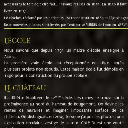
nécessaires le toit doit être fait... Travaux réalisés en 1815. En 1830 il faut
livrée en 1831.
Le clocher, réclamé par les habitants, est reconstruit en 1869 et l'église agr
8
Deux nouvelles cloches sont livrées par l'entreprise BURDIN de Lyon en 1867
.
L'école
Nous savons que depuis 1791 un maître d'école enseigne à
Aranc.
La première vraie école est réceptionnée en 1850, après
plusieurs projets non aboutis. Cette maison école fut démolie en
1890 pour la construction du groupe scolaire.
Le château
ème
Il a dû être établi vers le 12
siècle. Les ruines se trouve sur la
proéminence au nord du hameau de Rougemont. On devine les
restes de murailles et imaginer l'imposante surface de ce
château. On distinguait, en 2005 lorsque j'ai pris les photos, une
excavation circulaire, vestige de la tour. Coté Ouest une voute