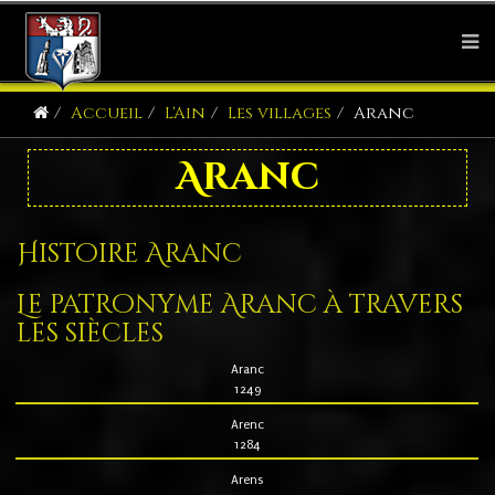
Accueil
L'Ain
Les villages
Aranc
Aranc
Histoire Aranc
Le patronyme Aranc à travers
les siècles
Aranc
1249
Arenc
1284
Arens