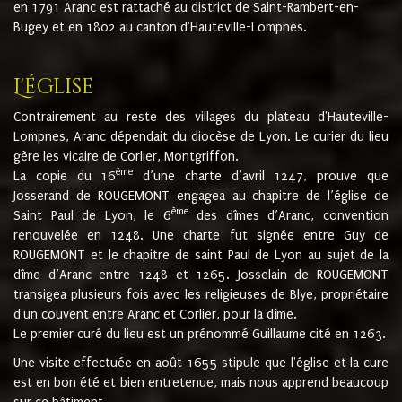
en 1791 Aranc est rattaché au district de Saint-Rambert-en-
Bugey et en 1802 au canton d'Hauteville-Lompnes.
L'église
Contrairement au reste des villages du plateau d'Hauteville-
Lompnes, Aranc dépendait du diocèse de Lyon. Le curier du lieu
gère les vicaire de Corlier, Montgriffon.
ème
La copie du 16
d’une charte d’avril 1247, prouve que
Josserand de ROUGEMONT engagea au chapitre de l’église de
ème
Saint Paul de Lyon, le 6
des dîmes d’Aranc, convention
renouvelée en 1248. Une charte fut signée entre Guy de
ROUGEMONT et le chapitre de saint Paul de Lyon au sujet de la
dîme d’Aranc entre 1248 et 1265. Josselain de ROUGEMONT
transigea plusieurs fois avec les religieuses de Blye, propriétaire
d'un couvent entre Aranc et Corlier, pour la dîme.
Le premier curé du lieu est un prénommé Guillaume cité en 1263.
Une visite effectuée en août 1655 stipule que l'église et la cure
est en bon été et bien entretenue, mais nous apprend beaucoup