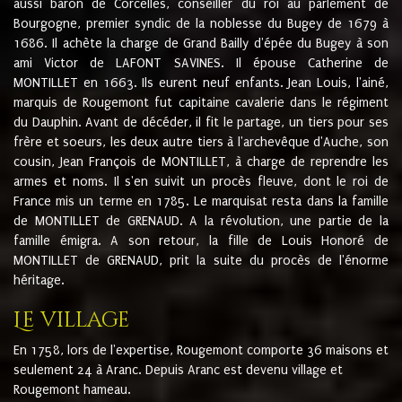
aussi baron de Corcelles, conseiller du roi au parlement de
Bourgogne, premier syndic de la noblesse du Bugey de 1679 à
1686. Il achète la charge de Grand Bailly d'épée du Bugey à son
ami Victor de LAFONT SAVINES. Il épouse Catherine de
MONTILLET en 1663. Ils eurent neuf enfants. Jean Louis, l'ainé,
marquis de Rougemont fut capitaine cavalerie dans le régiment
du Dauphin. Avant de décéder, il fit le partage, un tiers pour ses
frère et soeurs, les deux autre tiers à l'archevêque d'Auche, son
cousin, Jean François de MONTILLET, à charge de reprendre les
armes et noms. Il s'en suivit un procès fleuve, dont le roi de
France mis un terme en 1785. Le marquisat resta dans la famille
de MONTILLET de GRENAUD. A la révolution, une partie de la
famille émigra. A son retour, la fille de Louis Honoré de
MONTILLET de GRENAUD, prit la suite du procès de l'énorme
héritage.
Le village
En 1758, lors de l'expertise, Rougemont comporte 36 maisons et
seulement 24 à Aranc. Depuis Aranc est devenu village et
Rougemont hameau.