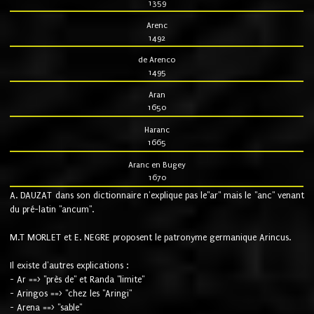
1359
Arenc
1492
de Arenco
1495
Aran
1650
Haranc
1665
Aranc en Bugey
1670
A. DAUZAT dans son dictionnaire n'explique pas le"ar" mais le "anc" venant
du pré-latin "ancum".
M.T MORLET et E. NEGRE proposent le patronyme germanique Arincus.
Il existe d'autres explications :
- Ar ==> "près de" et Randa "limite"
- Aringos ==> "chez les "Aringi"
- Arena ==> "sable"