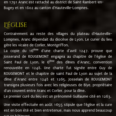
en 1791 Aranc est rattaché au district de Saint-Rambert-en-
Bugey et en 1802 au canton d'Hauteville-Lompnes.
L'église
Contrairement au reste des villages du plateau d'Hauteville-
Lompnes, Aranc dépendait du diocèse de Lyon. Le curier du lieu
gère les vicaire de Corlier, Montgriffon.
ème
La copie du 16
d’une charte d’avril 1247, prouve que
Josserand de ROUGEMONT engagea au chapitre de l’église de
ème
Saint Paul de Lyon, le 6
des dîmes d’Aranc, convention
renouvelée en 1248. Une charte fut signée entre Guy de
ROUGEMONT et le chapitre de saint Paul de Lyon au sujet de la
dîme d’Aranc entre 1248 et 1265. Josselain de ROUGEMONT
transigea plusieurs fois avec les religieuses de Blye, propriétaire
d'un couvent entre Aranc et Corlier, pour la dîme.
Le premier curé du lieu est un prénommé Guillaume cité en 1263.
Une visite effectuée en août 1655 stipule que l'église et la cure
est en bon été et bien entretenue, mais nous apprend beaucoup