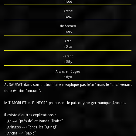
1359
Arenc
1492
de Arenco
1495
Aran
1650
Haranc
1665
Aranc en Bugey
1670
A. DAUZAT dans son dictionnaire n'explique pas le"ar" mais le "anc" venant
du pré-latin "ancum".
M.T MORLET et E. NEGRE proposent le patronyme germanique Arincus.
Il existe d'autres explications :
- Ar ==> "près de" et Randa "limite"
- Aringos ==> "chez les "Aringi"
- Arena ==> "sable"