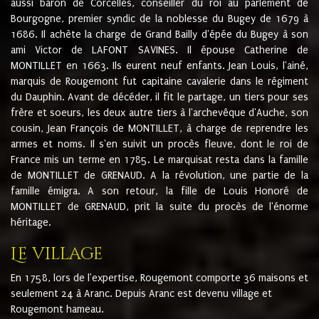
aussi baron de Corcelles, conseiller du roi au parlement de
Bourgogne, premier syndic de la noblesse du Bugey de 1679 à
1686. Il achète la charge de Grand Bailly d'épée du Bugey à son
ami Victor de LAFONT SAVINES. Il épouse Catherine de
MONTILLET en 1663. Ils eurent neuf enfants. Jean Louis, l'ainé,
marquis de Rougemont fut capitaine cavalerie dans le régiment
du Dauphin. Avant de décéder, il fit le partage, un tiers pour ses
frère et soeurs, les deux autre tiers à l'archevêque d'Auche, son
cousin, Jean François de MONTILLET, à charge de reprendre les
armes et noms. Il s'en suivit un procès fleuve, dont le roi de
France mis un terme en 1785. Le marquisat resta dans la famille
de MONTILLET de GRENAUD. A la révolution, une partie de la
famille émigra. A son retour, la fille de Louis Honoré de
MONTILLET de GRENAUD, prit la suite du procès de l'énorme
héritage.
Le village
En 1758, lors de l'expertise, Rougemont comporte 36 maisons et
seulement 24 à Aranc. Depuis Aranc est devenu village et
Rougemont hameau.