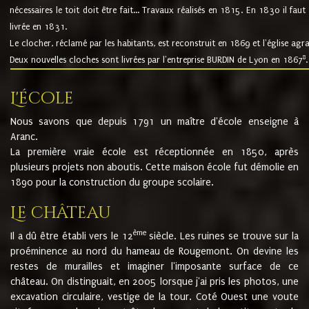
nécessaires le toit doit être fait... Travaux réalisés en 1815. En 1830 il faut
livrée en 1831.
Le clocher, réclamé par les habitants, est reconstruit en 1869 et l'église agr
8
Deux nouvelles cloches sont livrées par l'entreprise BURDIN de Lyon en 1867
.
L'école
Nous savons que depuis 1791 un maître d'école enseigne à
Aranc.
La première vraie école est réceptionnée en 1850, après
plusieurs projets non aboutis. Cette maison école fut démolie en
1890 pour la construction du groupe scolaire.
Le château
ème
Il a dû être établi vers le 12
siècle. Les ruines se trouve sur la
proéminence au nord du hameau de Rougemont. On devine les
restes de murailles et imaginer l'imposante surface de ce
château. On distinguait, en 2005 lorsque j'ai pris les photos, une
excavation circulaire, vestige de la tour. Coté Ouest une voute