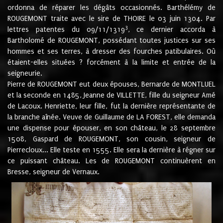
ordonna de réparer les dégâts occasionnés. Barthélémy de
ROUGEMONT traite avec le sire de THOIRE le 03 juin 1304. Par
3
lettres patentes du 09/11/1319
, ce dernier accorda à
Bartholomé de ROUGEMONT, possédant toutes justices sur ses
hommes et ses terres, à dresser des fourches patibulaires. Où
étaient-elles situées ? forcément à la limite et entrée de la
seigneurie.
Pierre de ROUGEMONT eut deux épouses, Bernarde de MONTLUEL
et la seconde en 1485, Jeanne de VILLETTE, fille du seigneur Amé
de Lacoux. Henriette, leur fille, fut la dernière représentante de
la branche aînée. Veuve de Guillaume de LA FOREST, elle demanda
une dispense pour épouser, en son château, le 28 septembre
1508, Gaspard de ROUGEMONT, son cousin, seigneur de
Pierrecloux... Elle teste en 1555. Elle sera la dernière à régner sur
ce puissant château. Les de ROUGEMONT continuèrent en
Bresse, seigneur de Vernaux.