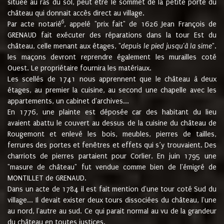
située au ras du sol, peut être le sommet de la petite porte du
château qui donnait accès direct au village.
6
Par acte notarié
, appelé "prix fait" de 1626 Jean François de
GRENAUD fait exécuter des réparations dans la tour Est du
château, celle menant aux étages, "
depuis le pied jusqu'à la sime
".
les maçons devront reprendre également les murailles coté
Ouest. Le propriétaire fournira les matériaux.
Les scellés de 1741 nous apprennent que le château à deux
étages, au premier la cuisine, au second une chapelle avec les
appartements, un cabinet d'archives...
En 1776, une plainte est déposée car des habitant du lieu
avaient abattu le couvert au dessus de la cuisine du château de
Rougemont et enlevé les bois, meubles, pierres de tailles,
ferrures des portes et fenêtres et effets qui s’y trouvaient. Des
charriots de pierres partaient pour Corlier. En juin 1795 une
"masure de château" fut vendue comme bien de l'émigré de
MONTILLET de GRENAUD.
Dans un acte de 1784 il est fait mention d'une tour coté Sud du
village... Il devait exister deux tours dissociées du château, l'une
au nord, l'autre au sud. Ce qui parait normal au vu de la grandeur
du château en toutes justices.