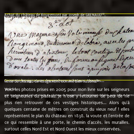
10
Achat du château de Rougemont par Joseph de GRENAUD
.
"l'an mil six cent soixante treze le ving neuvième jour du mois de novemb
nommé fut présent Messire Claude Guillaume de Moyriat chevalier baron de 
vend, purement simplement et irrevocablement a monseigneur monsieur Jose
et chavannes conseiller du roy au parlement de Bourgogne, present et accept
que le dit seigneur Baron de la Vellière a sur ses hommes, indivisables et fi
de la Velliere tout ainsi et comme le dit seigneur Baron et ses hauteurs e
présent......"
suivent les rentes, donation des terriers, etc... au prix de 880 livre louis d'or
Ci contre les signatures des vendeurs, acheteurs, témoins....
9.
vente du château de Rougemont comme bien national
Voici les photos prises en 2005 pour mon livre sur les seigneurs
"3ème lot
une mazure assez volumineuse du chateau de Rougemond, entierement delabré, avec près et hermitur
et seigneuries du plateau. Je n'ose y retourner de peur de ne
plus rien retrouver de ces vestiges historiques... Alors qu'à
quelques centaine de mètres on construit du vieux neuf ! elles
représentent le plan du château en 1838, la voute et l'entrée de
ce qui ressemble à une porte, le chemin d'accès, les murailles,
surtout celles Nord Est et Nord Ouest les mieux conservées.