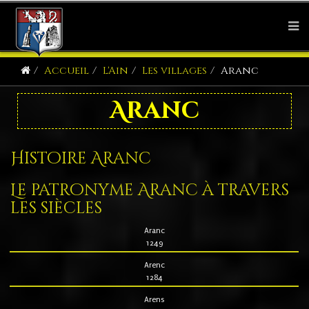
Accueil
L'Ain
Les villages
Aranc
Aranc
Histoire Aranc
Le patronyme Aranc à travers
les siècles
Aranc
1249
Arenc
1284
Arens