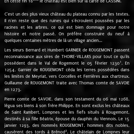
En cette fin 18
le château est bien sur la carte de CASSINI.
C'est un des plus vieux château du plateau connu par les textes.
Il n'en reste que des ruines qui s'écroulent poussées par les
racines et les arbres, ce qui est bien dommage pour notre
histoire et notre passé. On préfère construire du neuf à
quelques centaines mètres de là un village ancien...
Les sieurs Bernard et Humbert GARNIER de ROUGEMONT passent
reconnaissance aux sires de THOIRE-VILLARS pour tout ce qu'ils
1
possèdent dans le Val de Rogemont le 05 février 1230
. En
1254, Garnier de ROUGEMONT céda les terres possédées dans
les limites de Meyriat, vers Corcelles et Ferrières aux chartreux.
Guillaume de ROUGEMONT traite avec Thomas comte de SAVOIE
en 1273.
Pierre comte de SAVOIE, dans son testament du 06 mai 1268,
légua ses biens à son frère Philippe. En sont exclus les châteaux
de Saint Rambert, Lompnes et les fiefs situés à Rougemont,
destinés à sa fille Béatrix, épouse du dauphin du Viennois. Le 15
janvier 1293, des nommés ROUGEMONT, hommes dits nobles,
2
causèrent des tords à Brénod
. Le châtelain de Lompnes leur